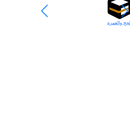
لحج والعمرة
رمضان