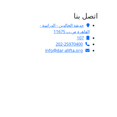
اتصل بنا
حديقة الخالدين - الدراسة -
القاهرة ص.ب 11675
107
202-25970400
info@dar-alifta.org