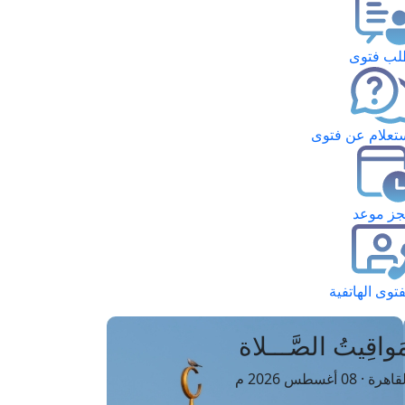
ب فتوى
تعلام عن فتوى
ز موعد
فتوى الهاتفية
َواقِيتُ الصَّـــلاة
اهرة · 08 أغسطس 2026 م