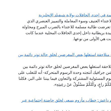
ة في إحدى الحافلات بولاية شيفيلد الإنجليزية
الاعتداء العنيف وسوء المعاملة والتمييز العنصري الذي
ذ تعرضت طالبة مسلمة للاعتداء بالضرب المبرح ومحاولة
دة بريطانية داخل إحدى الحافلات المحلية عندما كانت
ت هي الأولى من نوعها.
تلاحقة استغلها بعض المغرضين لخلق حالة توتر دائمة بين
لاحقة استغلها بعض المغرضين لخلق حالة توتر دائمة بين
ن جرافيك أنتجته وحدة الرسوم المتحركة- أنه للتغلب على
م المسئولية المشتركة والتعاون فيما بيننا على البر، فكلنا
اعٍ، وكُلكُمْ مسْئُولٌ عنْ رعِيتِهِ».
يم داعش: خطاب مأزوم يسعى لخلق حاضنة اجتماعية عبر