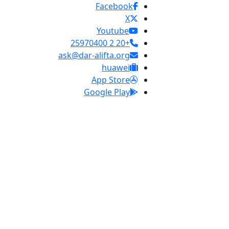
Facebook
X
Youtube
+20 2 25970400
ask@dar-alifta.org
huawei
App Store
Google Play