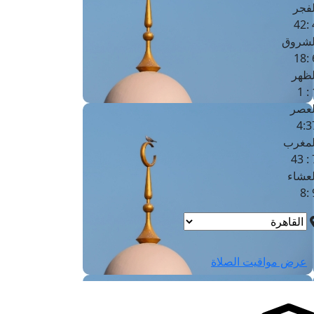
لفجر
4
لشروق
6
لظهر
1
لعصر
4:3
لمغرب
7 
لعشاء
9
عرض مواقيت الصلاة