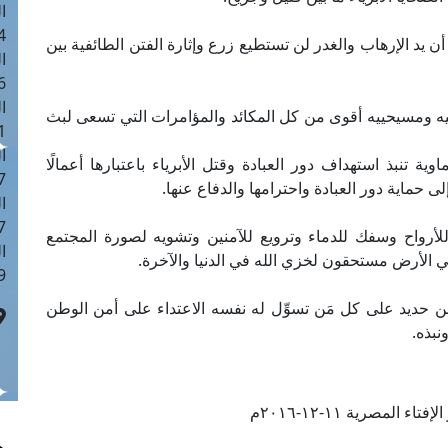
ا
 :42
أن يد الإرهاب والغدر لن تستطيع زرع وإثارة الفتن الطائفية بين
ا
 :18
ا
 ومسيحييه أقوى من كل المكائد والمؤامرات التي تسعى لبث
 : 1
ا
ة تنبذ استهداف دور العبادة وقتل الأبرياء باعتبارها أعمالًا
7
لى حماية دور العبادة واحترامها والدفاع عنها.
ا
: 43
 للأرواح وسفك للدماء وترويع للآمنين وتشويه لصورة المجتمع
ا
ي الأرض مستحقون لخزي الله في الدنيا والآخرة.
 :8
ن حديد على كل مَن تسوِّل له نفسه الاعتداء على أمن الوطن
نبذه.
ء المصرية ١١-١٢-٢٠١٦م