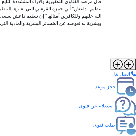
قال مرصد الفتاوى التكفيرية والآراء المتشددة التابع 
تنظيم "داعش" أبي حمزة القرشي التي نشرها التنظي
الله عليهم وللكافرين أمثالها" إن تنظيم داعش يسعى
وبشرية له تعوضه عن الخسائر البشرية والمادية التي 
اتصل بنا
حجز موعد
استعلام عن فتوى
طلب فتوى