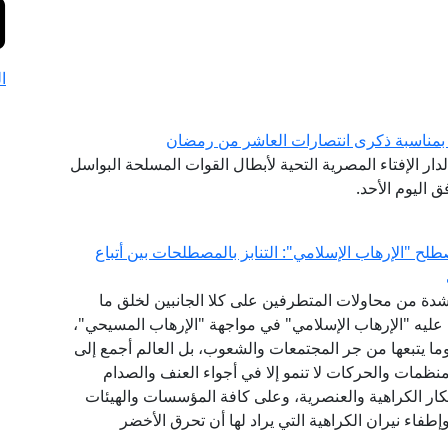
ا
ة بمناسبة ذكرى انتصارات العاشر من رمضان
لدار الإفتاء المصرية التحية لأبطال القوات المسلحة البواسل
 اليوم الأحد.
طلح "الإرهاب الإسلامي": التنابز بالمصطلحات بين أتباع
 بشدة من محاولات المتطرفين على كلا الجانبين لخلق ما
 عليه "الإرهاب الإسلامي" في مواجهة "الإرهاب المسيحي"،
ما يتبعها من جر المجتمعات والشعوب، بل العالم أجمع إلى
منظمات والحركات لا تنمو إلا في أجواء العنف والصدام
فكار الكراهية والعنصرية، وعلى كافة المؤسسات والهيئات
طفاء نيران الكراهية التي يراد لها أن تحرق الأخضر