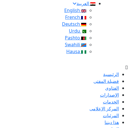
العربية
English
French
Deutsch
Urdu
Pashto
Swahili
Hausa
الرئيسية
فضيلة المفتى
الفتاوى
الإصدارات
الخدمات
المركز الإعلامى
المرئيات
هذا ديننا