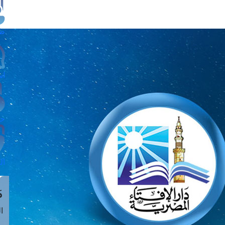
طل
اس
حج
ال
م
الق