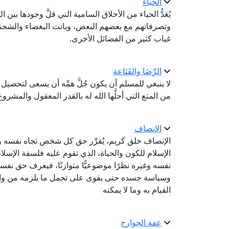
الحياء
يُعَدُّ الحياء من الأخلاق السامية التي قلَّ وجودها
وتصرفاتهم مع بعضهم البعض، وباتت البغضاء والشحنا
غياب كثير من الفضائل الأخرى.
الرِّضَا والقَنَاعة
لا ينبغي للمسلم أن يكون جُلَّ همِّه أن يسعى لتحصيل لذا
من المتع التي أحلَّها الله له بالقدر المعقول والمشرو
الإنصاف
الإنصاف خلق كريم، يُقرِّر حق كل شخص تجاه نفسه و
الإسلام للكون والحياة، الذي تقوم عليه فلسفة الإسلا
نفسه وغيره نظرًا موضوعيًّا متوازنًا، فيعرف حق نفسه
وسياسة جسده حتى يقوى على تحمل ما يلزمه من واجب
القيام به وما لا يمكنه
عفة الجوارح