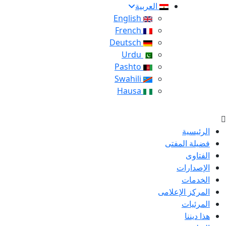
العربية
English
French
Deutsch
Urdu
Pashto
Swahili
Hausa
الرئيسية
فضيلة المفتى
الفتاوى
الإصدارات
الخدمات
المركز الإعلامى
المرئيات
هذا ديننا