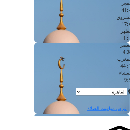
لفجر
4
لشروق
6
لظهر
1
لعصر
4:3
لمغرب
7 
لعشاء
9
عرض مواقيت الصلاة