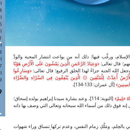
ا
 :41
ا
 :17
ا
 : 1
ا
8
الإسلام، ورغَّب فيها؛ ذلك أنه من بواعث انتشار المحبة والودِّ
ا
نهم؛ قال تعالى:
﴿وَعِبَادُ الرَّحْمَنِ الَّذِينَ يَمْشُونَ عَلَى الْأَرْضِ هَوْنًا
: 44
﴿وَسَارِعُوا
ا
أَرْضُ أُعِدَّتْ لِلْمُتَّقِينَ ۞ الَّذِينَ يُنْفِقُونَ فِي السَّرَّاءِ وَالضَّرَّاءِ
 :9
حْسِنِينَ﴾
[آل عمران: 133-134].
َاهٌ حَلِيمٌ﴾
[التوبة: 114]، وعند بشارة سيدنا إبراهيم بولده إسحاق؛
فات: 101]، بل إنه فوق ذلك من أسماء الله سبحانه وتعالى التي وصف بها ذاته
بالحِلم، ومَلْكِ زمام النفس، وعدم تركها تنساق وراء شهوات