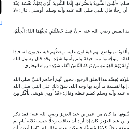
َّدِيدُ بِالصُّرَعَةِ، إِنَّمَا الشَّدِيدُ الَّذِي يَمْلِكُ نَفْسَهُ عِنْدَ
ن رجلًا قال للنبي صلى الله عليه وآله وسلم: أوصني، قال: «لاَ
ا
 الله عنه: «إِنَّ فِيكَ خَصْلَتَيْنِ يُحِبُّهُمَا اللهُ: الْحِلْمُ،
اس ويألفونَه، يتواضع لهم فيقبلون عليه، ويعظُهم فيستجيبون له، فإذا
 وتوجَّسوا منه خيفةً ولم يأمنوا شرَّه، وقد قال رسول الله
 يَوْمَ القِيَامَةِ مَنْ تَرَكَهُ النَّاسُ اتِّقَاءَ شَرِّهِ» رواه البخاري.
ُجسِّد هذا الخلق الرفيع؛ فحين اتَّهمَ أحدُهم النبيَّ صلى الله
ها لقسمة ما أُريد بها وجه الله، شقَّ ذلك على النبي صلى الله
ه وآله وسلم كظم غيظه وقال: «قَدْ أُوذِيَ مُوسَى بِأَكْثَرَ مِنْ
بِّقونها ما كان من عمر بن عبد العزيز رضي الله عنه؛ فقد ذكر
ن عبد العزيز كان إذا أراد أن يعاقب رجلًا حبسه ثلاثة أيامٍ ثم
َه رجلٌ كلامًا مُسيئًا، فسكت عنه، وقال له: "إنما أردتَ أن