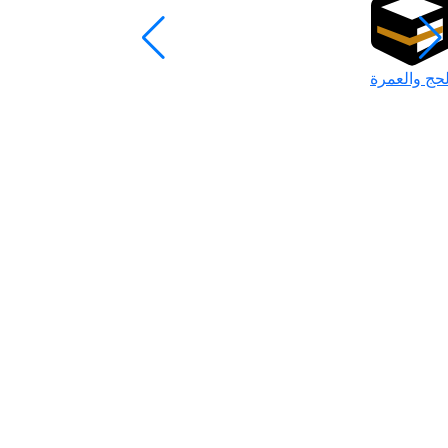
لحج والعمرة
رمضان