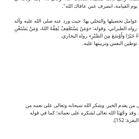
 يوم القيامة، انصرف عني عافاك الله".
عوامل تحصيلها والتحلي بها؛ حيث ورد عنه صلى الله عليه وآله
َّحَلُّمِ» رواه الطبراني، وقوله: «وَمَنْ يَسْتَعْفِفْ يُعِفَّهُ اللهُ، وَمَنْ يَسْتَغْنِ
عَطَاءً خَيْرًا وَأَوْسَعَ مِنَ الصَّبْرِ» رواه البخاري.
 توطين النفس وتربيتها عليه.
ى من يقدم الخير. وشكر الله سبحانه وتعالى على نعمه من
. وقد وجَّهَنَا الله تعالى لشكره على نعمائه؛ كما في قوله
قرة: 152].