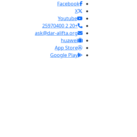
Facebook
X
Youtube
+20 2 25970400
ask@dar-alifta.org
huawei
App Store
Google Play