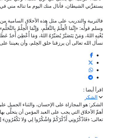
يستفزَّني الشيطان، فأنال منك اليوم ما تناله مني في
فالتربية والتدريب على مثل هذه الأخلاق السامية من 
وسلم قولُه: «إِنَّمَا الْعِلْمُ بِالتَّعَلُّمِ، وَإِنَّمَا الْحِلْمُ بِالت
يُغْنِهِ اللهُ، وَمَنْ يَتَصَبَّرْ يُصَبِّرْهُ اللهُ، وَمَا أُعْطِيَ أَحَدٌ 
نسأل الله تعالى أن يرزقنا خلق الحِلم، وأن يعيننا على
اقرأ أيضا :
الشكر
الشكر: هو المجازاة على الإحسان، والثناء الجميل عل
أهمِّ الأخلاق التي يجب على العبد المؤمن أن يتحلَّى بها
تعالى: ﴿فَاذْكُرُونِي أَذْكُرْكُمْ وَاشْكُرُوا لِي وَلا تَكْفُرُونِ﴾ [الب