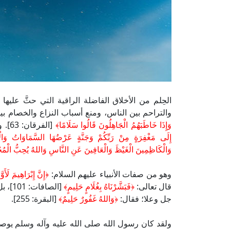
الحِلم من الأخلاق الفاضلة الراقية التي حثَّ عليها 
والتراحم بين الناس، ومنع أسباب النزاع والخصام بي
وَإِذَا خَاطَبَهُمُ الْجَاهِلُونَ قَالُوا سَلَامًا﴾
[الفرقان: 63]. وجعل الله الجنة جزاءً لهذا الخلق الرفيع؛ قال تعالى:
إِلَى مَغْفِرَةٍ مِنْ رَبِّكُمْ وَجَنَّةٍ عَرْضُهَا السَّمَاوَاتُ وَالْ
وَالْكَاظِمِينَ الْغَيْظَ وَالْعَافِينَ عَنِ النَّاسِ وَاللهُ يُحِبُّ الْمُ
وهو من صفات الأنبياء عليهم السلام:
﴿إِنَّ إِبْرَاهِيمَ لَأَوّ
قال تعالى:
﴿فَبَشَّرْنَاهُ بِغُلَامٍ حَلِيمٍ﴾
[الصا
جل وعلا؛ فقال:
﴿وَاللهُ غَفُورٌ حَلِيمٌ﴾
[البقرة: 255].
ولقد كان رسول الله صلى الله عليه وآله وسلم يوصي 