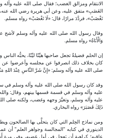
الانتقام ومزالق الغضب؛ فقال صلى الله عليه وآله وسلم: «لَيْسَ الش
الغَضَبِ» متفق عليه، وعن أبي هريرة رضي الله عنه، أ
تَغْضَبْ»، فردَّدَ مرارًا، قال: «لَا تَغْضَبْ» رواه مسلم.
وقال رسول الله صلى الله عليه وآله وسلم لأشج عبد القيس رضي
وَالْأَنَاةُ» رواه مسلم.
إن الحلم فضيلةٌ تجعل صاحبها هيِّنًا ليِّنًا، يحبُّه الن
كان بخلاف ذلك انصرفوا عن مجلسه وأعرضوا عن لقائه
صلى الله عليه وآله وسلم: «إِنَّ شَرَّ النَّاسِ عِنْدَ اللهِ مَنْزِلَةً
وقد كان رسول الله صلى الله عليه وآله وسلم في سلوكه ي
عليه وآله وسلم في قسمة قسمها بينهم، وقال: والله إن
عليه وآله وسلم، وتغيَّرَ وجهه وغضب، ولكنه صلى الله علي
ذَلِكَ فَصَبَرَ» رواه البخاري.
ومن نماذج الحِلم التي كان يتحلَّى بها الصالحون ويط
الدينوري في كتابه "المجالسة وجواهر العلم" أن عمر ب
عاقبه؛ كراهية أن يَعجل في أول غضبه، وفي مرة أَسمع