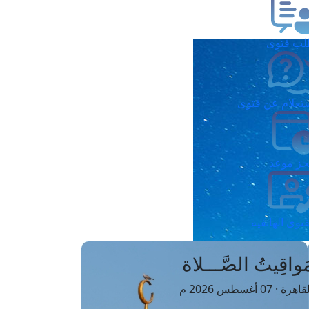
ب فتوى
تعلام عن فتوى
ز موعد
فتوى الهاتفية
َواقِيتُ الصَّـــلاة
اهرة · 07 أغسطس 2026 م