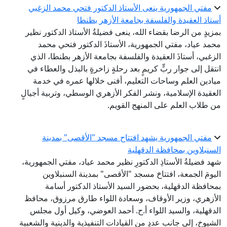
مفتي الجمهورية ينعى الأستاذ الدكتور فتحي محمد الزغبي
تاذ العقيدة والفلسفة بجامعة الأزهر بطنطا
زيدٍ من الرضا بقضاء الله، ينعى فضيلةُ الأستاذ الدكتور نظير
مد عياد، مفتي الجمهورية، الأستاذَ الدكتور فتحي محمد
زغبي، أستاذَ العقيدة والفلسفة بجامعة الأزهر بطنطا، الذي
تقل إلى جوار ربٍّ كريمٍ بعد رحلةٍ زاخرةٍ بالبذل والعطاء في
ادين العلم وساحات التعليم، أفنى خلالها عمره في خدمة
عقيدة الإسلامية، ونشر الفكر الأزهري الوسطي، وتربية أجيالٍ
 طلاب العلم على المنهج القويم.
مفتي الجمهورية يشهد افتتاح مسجد "الأقصى" بمدينة
سنبلاوين بمحافظة الدقهلية
د فضيلةُ الأستاذِ الدكتورِ نظير محمد عياد، مفتي الجمهورية،
يومَ الجمعة، افتتاحَ مسجد "الأقصى" بمدينة السنبلاوين
حافظة الدقهلية، بحضور السيد الأستاذ الدكتور أسامة
أزهري، وزير الأوقاف، وسعادة اللواء طارق مرزوق، محافظ
دقهلية، والسيد اللواء أ.ح. أحمد العوضي، وكيل أول مجلس
شيوخ، إلى جانب عددٍ من القيادات التنفيذية والدينية والشعبية