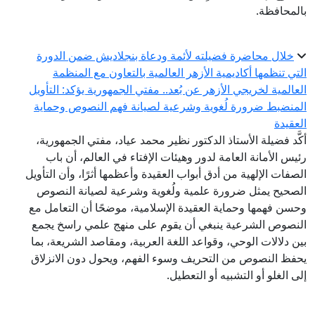
لمحافظة.
خلال محاضرة فضيلته لأئمة ودعاة بنجلاديش ضمن الدورة
تي تنظمها أكاديمية الأزهر العالمية بالتعاون مع المنظمة
عالمية لخريجي الأزهر عن بُعد.. مفتي الجمهورية يؤكد: التأويل
منضبط ضرورة لُغوية وشرعية لصيانة فهم النصوص وحماية
عقيدة
َّد فضيلة الأستاذ الدكتور نظير محمد عياد، مفتي الجمهورية،
يس الأمانة العامة لدور وهيئات الإفتاء في العالم، أن باب
صفات الإلهية من أدق أبواب العقيدة وأعظمها أثرًا، وأن التأويل
صحيح يمثل ضرورة علمية ولُغوية وشرعية لصيانة النصوص
سن فهمها وحماية العقيدة الإسلامية، موضحًا أن التعامل مع
نصوص الشرعية ينبغي أن يقوم على منهج علمي راسخ يجمع
ن دلالات الوحي، وقواعد اللغة العربية، ومقاصد الشريعة، بما
فظ النصوص من التحريف وسوء الفهم، ويحول دون الانزلاق
ى الغلو أو التشبيه أو التعطيل.