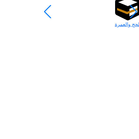
لحج والعمرة
رمضان