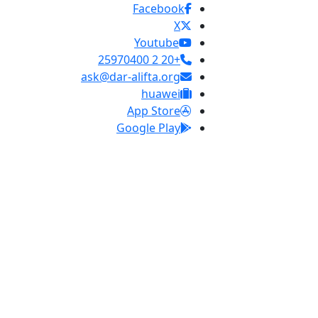
Facebook
X
Youtube
+20 2 25970400
ask@dar-alifta.org
huawei
App Store
Google Play