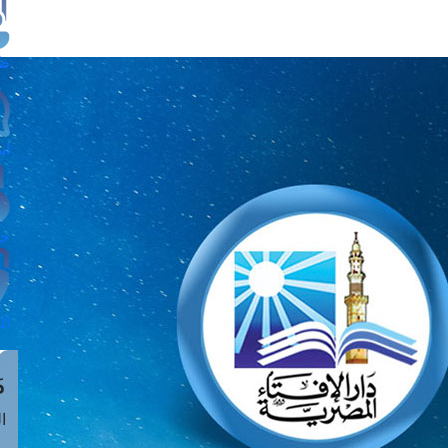
طل
اس
حج
ال
م
الق