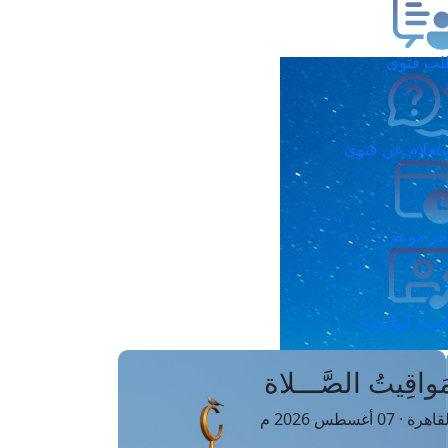
ب فتوى
تعلام عن فتوى
ز موعد
فتوى الهاتفية
َواقِيتُ الصَّـــلاة
اهرة · 07 أغسطس 2026 م