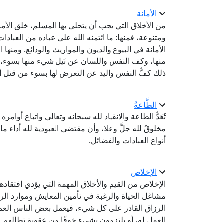
الأمانة
من الأخلاق التي يجب أن يتحلى بها المسلم، خلق الأما
ومتنوعة، فمنها: ما ائتمنه الله على عباده من العبادات 
الأمانة في البيوع والديون والمواريث والودائع. ومنها ا
منها، وكف النفس واللسان عن نَيل شيء منها بسوء، كا
ذلك كفُّ النفس واليد عن التعرض لها بسوء من قتل أو
الطَّاعةُ
تُعَدُّ الطاعة والانقياد لله سبحانه وتعالى واتباع أوا
مخلوقٌ لله جلَّ وعلا، وأن مقتضى العبودية لله أداء ما 
أنواع العبادات والفضائل.
الإخلاص
الإخلاص من القيم والأخلاق المهمة التي يؤدي افتقادها 
مشاغل الحياة والرغبة في تأمين المعايش وموارد الرز
الرزاق القادر على كل شيء، فيعمل بعض الناس العمل
العمل له، أو يلتزمون بشيء خوفًا من عقوبة تطالهم من