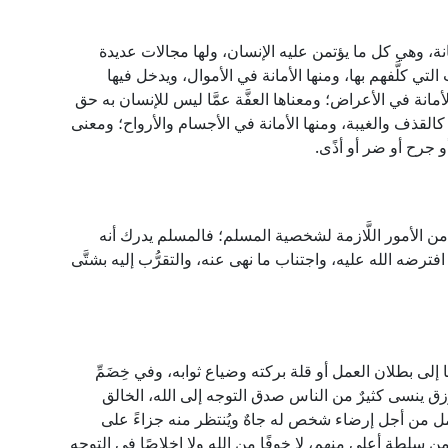
نة، وهي كل ما يؤتمن عليه الإنسان، ولها مجالات عديدة
التي كلَّفهم بها، ومنها الأمانة في الأموال، ويدخل فيها
لأمانة في الأعراض؛ ومعناها العفَّة عمَّا ليس للإنسان به حق
لقذف والغيبة، ومنها الأمانة في الأجسام والأرواح؛ ومعنى
 جرح أو ضر أو أذًى.
مره من الأمور اللَّازمة لشخصية المسلم؛ فالمسلم يدرك أنه
افترضه الله عليه، واجتناب ما نهى عنه، والتقرُّب إليه بشتَّى
إلى بطلان العمل أو قلة بركته وضياع ثوابه، وفي خِضَمِّ
ق ينسى كثيرٌ من الناس صدق التوجه إلى الله، الخالق
 من أجل إرضاء شخص له جاهٌ ويُنتظر منه جزاءً على
 سلطة أعلى منهم، لا خوفًا من الله ولا إخلاصًا في التوجه