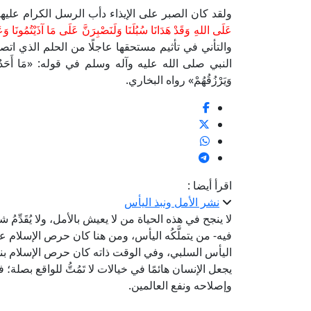
ولقد كان الصبر على الإيذاء دأب الرسل الكرام عليه
عَلَى اللهِ وَقَدْ هَدَانَا سُبُلَنَا وَلَنَصْبِرَنَّ عَلَى مَا آذَيْتُمُونَا وَعَ
والتأني في تأثيم مستحقها عاجلًا من الحلم الذي اتص
النبي صلى الله عليه وآله وسلم في قوله: «مَا أَحَدٌ أَصْبَرُ عَل
وَيَرْزُقُهُمْ» رواه البخاري.
اقرأ أيضا :
نشر الأمل ونبذ اليأس
لا ينجح في هذه الحياة من لا يعيش بالأمل، ولا يُقَدِّمُ
فيه- من يتملَّكُه اليأس، ومن هنا كان حرص الإسلام على
اليأس السلبي، وفي الوقت ذاته كان حرص الإسلام بن
يجعل الإنسان هائمًا في خيالات لا تَمُتُّ للواقع بصل
وإصلاحه ونفع العالمين.