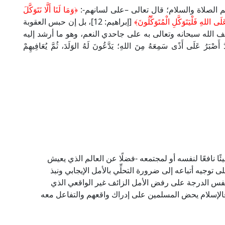
م الصلاة والسلام؛ قال تعالى –على لسانهم-:
﴿وَمَا لَنَا أَلَّا نَتَوَكَّلَ
لَى اللهِ فَلْيَتَوَكَّلِ الْمُتَوَكِّلُونَ﴾
[إبراهيم: 12]، بل إن حبس العقوبة
ف الله سبحانه وتعالى به على جاحدي النعم، وهو ما أرشد إليه
َى أَذًى سَمِعَهُ مِنَ اللهِ؛ يَدَّعُونَ لَهُ الوَلَدَ، ثُمَّ يُعَافِيهِمْ
 شيئًا نافعًا لنفسه أو لمجتمعه -فضلًا عن العالم الذي يعيش
 توجيه أتباعه إلى ضرورة التحلِّي بالأمل الإيجابي ونبذ
فس الدرجة على رفض الأمل الزائف غير الواقعي الذي
ة؛ فالإسلام يحض المسلمين على إدراك واقعهم والتفاعل معه