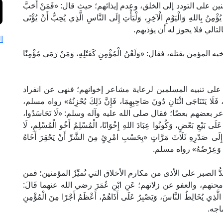
 على التودد إلى الخلق، وعدم إيذائهم؛ حيث قال: «فَمَنْ أَحَبَّ
ُوَ يُؤْمِنُ بِاللهِ وَالْيَوْمِ الْآخِرِ، وَلْيَأْتِ إِلَى النَّاسِ الَّذِي يُحِبُّ أَنْ يُؤْتَى
لتالي فلا يجوز له أن يؤذيهم.
ا
من بقتله، فقال: «وَلَعْنُ الْمُؤْمِنِ كَقَتْلِهِ، وَمَنْ رَمَى مُؤْمِنًا
على تنبيه المسلمين لرعاية مشاعر إخوانهم؛ فنهى عن انفراد
 يَتَنَاجَى اثْنَانِ دُونَ صَاحِبِهِمَا، فَإِنَّ ذَلِكَ يُحْزِنُهُ» رواه مسلم،
 بعضهم بعضًا؛ فقال صلى الله عليه وآله وسلم: «لَا تَحَاسَدُوا،
ْ عَلَى بَيْعِ بَعْضٍ، وَكُونُوا عِبَادَ اللهِ إِخْوَانًا، الْمُسْلِمُ أَخُو الْمُسْلِمِ، لَا
يرُ إِلَى صَدْرِهِ ثَلَاثَ مَرَّاتٍ «بِحَسْبِ امْرِئٍ مِنَ الشَّرِّ أَنْ يَحْقِرَ أَخَاهُ
الُهُ، وَعِرْضُهُ» رواه مسلم.
عَدُّ الصبر على الأذى من مكارم الأخلاق التي تُميِّزُ المؤمنين؛ فمن
حتهم، والعفو عن زلاتهم؛ عَنِ ابْنِ عُمَرَ رضي الله عنهما قَالَ:
ُخَالِطُ النَّاسَ، وَيَصْبِرُ عَلَى أَذَاهُمْ، أَعْظَمُ أَجْرًا مِنَ الْمُؤْمِنِ
 ماجه.