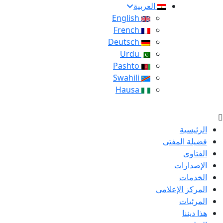
العربية
English
French
Deutsch
Urdu
Pashto
Swahili
Hausa
الرئيسية
فضيلة المفتى
الفتاوى
الإصدارات
الخدمات
المركز الإعلامى
المرئيات
هذا ديننا