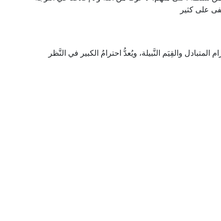
خفى على كثير
تبادل والقِيَم النَّبيلة، ويُعدُّ احترامُ الكبير في النَّظر