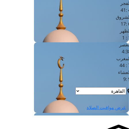
لفجر
4
لشروق
6
لظهر
1
لعصر
4:3
لمغرب
7 
لعشاء
9
عرض مواقيت الصلاة