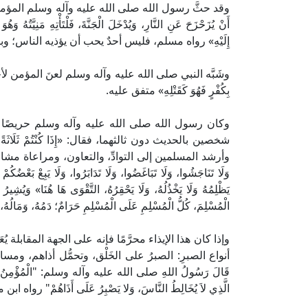
وقد حثَّ رسول الله صلى الله عليه وآله وسلم المؤمنين
أَنْ يُزَحْزَحَ عَنِ النَّارِ، وَيُدْخَلَ الْجَنَّةَ، فَلْتَأْتِهِ مَنِيَّتُهُ وَه
إِلَيْهِ» رواه مسلم، فليس أحدٌ يحب أن يؤذيه الناس؛ وبا
وشَبَّه النبي صلى الله عليه وآله وسلم لعنَ المؤمن لأخيه المؤ
بِكُفْرٍ فَهُوَ كَقَتْلِهِ» متفق عليه.
وكان رسول الله صلى الله عليه وآله وسلم حريصًا 
شخصين بالحديث دون ثالثهما، فقال: «إِذَا كُنْتُمْ ثَلَاثَةً، فَلَا
وأرشد المسلمين إلى التوادِّ، والتعاون، ومراعاة مشاعر
وَلَا تَنَاجَشُوا، وَلَا تَبَاغَضُوا، وَلَا تَدَابَرُوا، وَلَا يَبِعْ بَعْضُكُم
يَظْلِمُهُ وَلَا يَخْذُلُهُ، وَلَا يَحْقِرُهُ، التَّقْوَى هَا هُنَا» وَيُشِ
الْمُسْلِمَ، كُلُّ الْمُسْلِمِ عَلَى الْمُسْلِمِ حَرَامٌ؛ دَمُهُ، وَمَ
وإذا كان هذا الإيذاء محرَّمًا فإنه على الجهة المقابلة يُ
أنواع الصبرِ: الصبرُ على الخَلْق، وتحمُّل أذاهم، ومسام
قَالَ رَسُولُ اللهِ صلى الله عليه وآله وسلم: "الْمُؤْمِنُ الَّذِي ي
الَّذِي لاَ يُخَالِطُ النَّاسَ، وَلا يَصْبِرُ عَلَى أَذَاهُمْ" رواه ابن