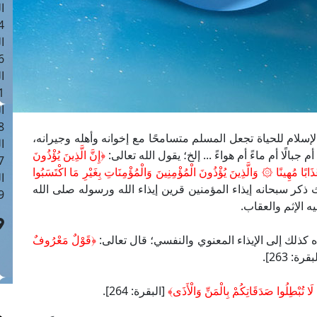
ا
 :41
ا
 :17
ا
 : 1
ا
8
 الإسلام للحياة تجعل المسلم متسامحًا مع إخوانه وأهله وجيرانه،
ا
بالًا أم ماءً أم هواءً ... إلخ؛ يقول الله تعالى:
﴿إِنَّ الَّذِينَ يُؤْذُونَ
: 44
َذَابًا مُهِينًا ۞ وَالَّذِينَ يُؤْذُونَ الْمُؤْمِنِينَ وَالْمُؤْمِنَاتِ بِغَيْرِ مَا اكْتَسَبُوا
ا
ب: 57-58]، حيث ذكر سبحانه إيذاء المؤمنين قرين إيذاء الله ورسوله صلى الله
 :9
يه الإثم والعقاب.
اه كذلك إلى الإيذاء المعنوي والنفسي؛ قال تعالى:
﴿قَوْلٌ مَعْرُوفٌ
قرة: 263].
وا لَا تُبْطِلُوا صَدَقَاتِكُمْ بِالْمَنِّ وَالْأَذَى﴾
[البقرة: 264].