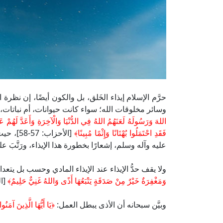
حرَّم الإسلام إيذاء الخَلق، بل والكون أيضًا، إن نظرة
وسائر مخلوقات الله؛ سواء كانت حيوانات، أم نباتات، أم ج
اللهَ وَرَسُولَهُ لَعَنَهُمُ اللهُ فِي الدُّنْيَا وَالْآخِرَةِ وَأَعَدَّ لَهُمْ ع
فَقَدِ احْتَمَلُوا بُهْتَانًا وَإِثْمًا مُبِينًا﴾
[الأحزا
عليه وآله وسلم، إشعارًا بخطورة هذا الإيذاء، ورَتَّبَ عل
ولا يقف حدُّ الإيذاء عند الإيذاء المادي وحسب بل يتعد
وَمَغْفِرَةٌ خَيْرٌ مِنْ صَدَقَةٍ يَتْبَعُهَا أَذًى وَاللهُ غَنِيٌّ حَلِيمٌ﴾
[الب
وبيَّن سبحانه أن الأذى يبطل العمل:
﴿يَا أَيُّهَا الَّذِينَ آمَنُ