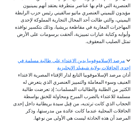
العنصرية التي قام بها عناصر متطرفة يعتقد أنهم يمينيون
مؤيدون لليميني العنصري ماتيو سالفيني رئيس حزب الرابطة
اليميني، والتي طالت أحد المحال التجارية المملوكة لإحدى
المهاجرات المغاربة في مقاطعة بريشيا، وذلك بتكسير نوافذه
وأبوابه وكتابة عبارات تمييزية، ألحقت برسومات على الأرض
تمثل الصليب المعقوف.
مرصد الإسلاموفوبيا يدين الاعتداء على طالبة مسلمة في
إحدى الحافلات بولاية شيفيلد الإنجليزية
أدان مرصد الإسلاموفوبيا التابع لدار الإفتاء المصرية الاعتداء
العنيف وسوء المعاملة والتمييز العنصري الذي يتعرض له
الكثير من الطلبة والطالبات المسلمات؛ إذ تعرضت طالبة
مسلمة للاعتداء بالضرب المبرح ومحاولة للخنق بواسطة
الحجاب الذي كانت ترتديه، من قِبل سيدة بريطانية داخل إحدى
الحافلات المحلية عندما كانت عائدة من مدرستها، وذكر
المرصد أن هذه الحادثة ليست هي الأولى من نوعها.