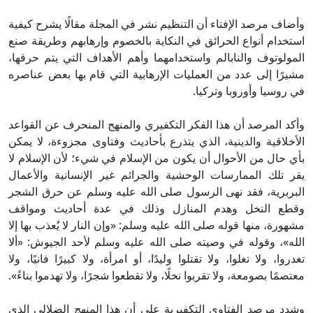
وأضاف مرصد الإفتاء أن التنظيم نشر في المجلة مقالًا يشرح كيفية
استخدام أنواع الحرائق في النكاية بالخصوم وإرهابهم وطريقة صنع
المولوتوف والنابالم واستخدامهما وأهم الأهداف التي يتم حرقها،
مشيرًا إلى عدد من العمليات الإرهابية التي قام بها بعض عناصره
في روسيا وأوروبا وتركيا.
وأكد المرصد أن هذا الفكر التكفيري والمنهج المنحرف عن القواعد
الأخلاقية والدينية، الذي يتذرع بأحاديث وفتاوى مجزوءة، لا يمكن
بأي حال من الأحوال أن يكون من الإسلام في شيء؛ لأن الإسلام لا
يقر تلك الممارسات الوحشية والجرائم غير الإنسانية والأعمال
البربرية، فقد نهى الرسول صلى الله عليه وسلم عن حرق الشجر
وقطع النخل وهدم المنازل وذلك في عدة أحاديث ومواقف
مشهورة، منها قوله صلى الله عليه وسلم: «وإن النار لا يُعذب بها إلا
الله»، وقوله في وصيته صلى الله عليه وسلم لأحد الجيوش: «ألا
تغدروا، ولا تغلوا، ولا تقتلوا وليدًا، أو امرأة، ولا كبيرًا فانيًا، ولا
معتصمًا بصومعة، ولا تقربوا نخلًا، ولا تقطعوا شجرًا، ولا تهدموا بناءً».
وشدد مرصد الفتاوى التكفيرية على أن هذا المنهج الضلالي الذي