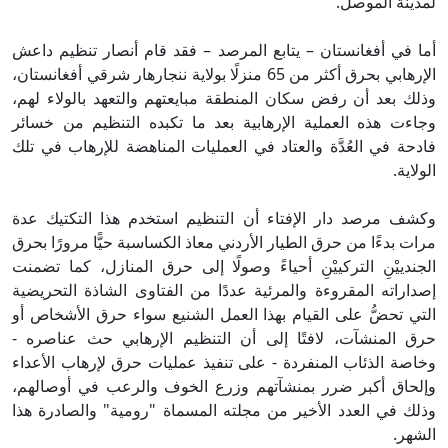
لمدينة الموصل.
أما في أفغانستان – يتابع المرصد – فقد قام أنصار تنظيم داعش
الإرهابي بحرق أكثر من 65 منزلًا بولاية ننجارهار شرقي أفغانستان،
وذلك بعد أن رفض سكان المنطقة مبايعتهم والتعهد بالولاء لهم،
وجاءت هذه العملية الإرهابية بعد ما تكبده التنظيم من خسائر
فادحة في العُدَّة والعتاد في العمليات المناهضة للإرهاب في تلك
الولاية.
وكشف مرصد دار الإفتاء أن التنظيم استخدم هذا التكتيك عدة
مرات بدءًا من حرق الطيار الأردني معاذ الكساسبة حيًّا مرورًا بحرق
الجندييْنِ التركييْنِ أحياءً وصولًا إلى حرق المنازل، كما تضمنت
إصداراته المقروءة والمرئية عددًا من الفتاوى الشاذة التحريضية
التي تحضُّ على القيام بهذا العمل الشنيع سواء حرق الأشخاص أو
حرق المنشآت، لافتًا إلى أن التنظيم الإرهابي حث عناصره -
وخاصة الذئاب المنفردة - على تنفيذ عمليات حرق لإرهاب الأعداء
وإلحاق أكبر ضرر بمنشآتهم وزرع الخوف والرعب في أوصالهم،
وذلك في العدد الأخير من مجلته المسماة "رومية" والصادرة هذا
الشهر.