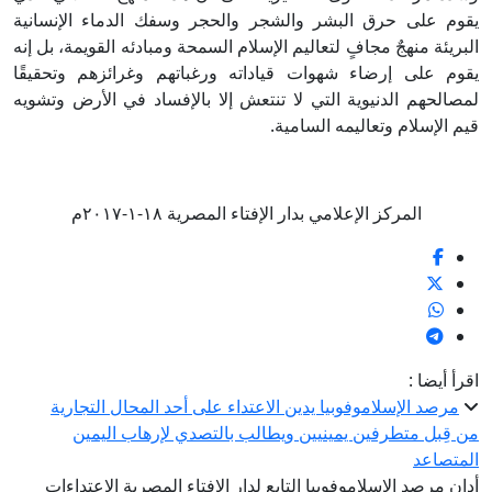
يقوم على حرق البشر والشجر والحجر وسفك الدماء الإنسانية
البريئة منهجٌ مجافٍ لتعاليم الإسلام السمحة ومبادئه القويمة، بل إنه
يقوم على إرضاء شهوات قياداته ورغباتهم وغرائزهم وتحقيقًا
لمصالحهم الدنيوية التي لا تنتعش إلا بالإفساد في الأرض وتشويه
قيم الإسلام وتعاليمه السامية.
المركز الإعلامي بدار الإفتاء المصرية ١٨-١-٢٠١٧م
اقرأ أيضا :
مرصد الإسلاموفوبيا يدين الاعتداء على أحد المحال التجارية
من قِبل متطرفين يمينيين ويطالب بالتصدي لإرهاب اليمين
المتصاعد
أدان مرصد الإسلاموفوبيا التابع لدار الإفتاء المصرية الاعتداءات