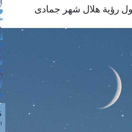
حول رؤية هلال شهر جمادى
طل
اس
حج
ال
م
الق