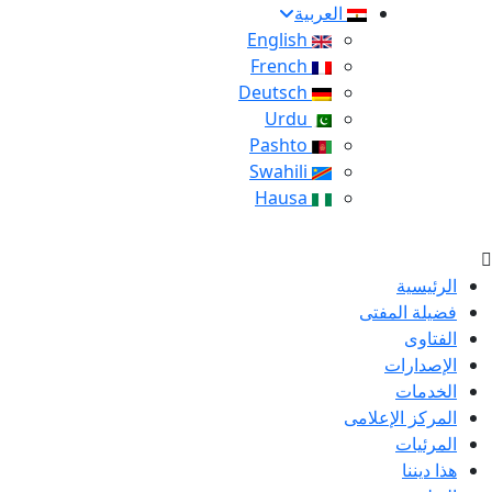
العربية
English
French
Deutsch
Urdu
Pashto
Swahili
Hausa
الرئيسية
فضيلة المفتى
الفتاوى
الإصدارات
الخدمات
المركز الإعلامى
المرئيات
هذا ديننا