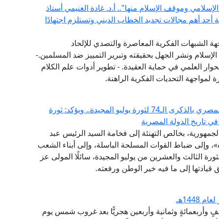
إسلامي وموقف الإسلام منها".. أ.د. غادة الغنيمي أستاذ
ية أحد أهم مجالات تجديد الخطاب الديني وتستلزم اجتهادًا
هة الشبهات الفكرية المعاصرة والتصدي للإلحاد
الإسلام ونشر الجهل بحقيقته وتبرير التمييز ضد المسلمين.-
حوار العلمي في حماية العقيدة. - تطوير أدوات علم الكلام
 لمواجهة التحديات الفكرية الراهنة.
مفتي الجمهورية يهنئ الرئيس السيسي والشعب المصري بالذكرى الـ74 لثورة يوليو المجيدة.. ويؤكد: ثورة
في تاريخ الدولة المصرية
الجمهورية، بخالص التهنئة إلى فخامة السيد الرئيس عبد
، وإلى ضباط القوات المسلحة الباسلة، وإلى أبناء الشعب
رة الثالث والعشرين من يوليو المجيدة، سائلًا المولى عز
قيادتها إلى ما فيه خير الوطن ورفعته.
1448هـ
ألفٍ وأربعمائةٍ وثمانية وأربعين هجريًّا بعد غروب شمس يوم