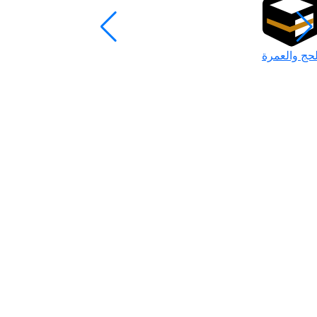
لحج والعمرة
رمضان