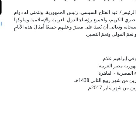
ة الرئيس/ عبد الفتاح السيسي، رئيس الجمهورية، ونتمنى له دوام
ري الكريم، ولجميع رؤساءِ الدولِ العربيةِ والإسلاميةِ وملوكِها
ا
بحانه وتعالى أن يُعيدَ على مصرَ وعليهم جميعًا أمثالَ هذه الأيامِ
و نعمَ المولى ونعمَ النصير.
قي إبراهيم علام
ورية مصر العربية
ء المصرية - القاهرة
من شهر ربيع الثاني 1438هـ
من شهر يناير 2017م