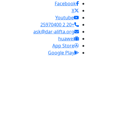
Facebook
X
Youtube
+20 2 25970400
ask@dar-alifta.org
huawei
App Store
Google Play