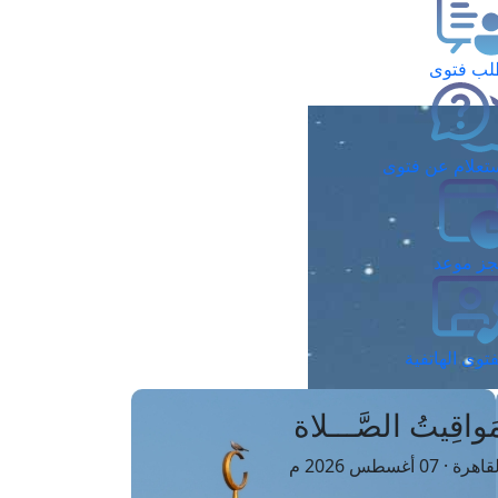
ب فتوى
تعلام عن فتوى
ز موعد
فتوى الهاتفية
َواقِيتُ الصَّـــلاة
اهرة · 07 أغسطس 2026 م