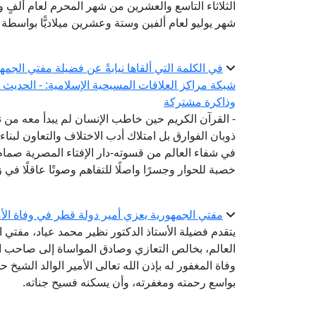
الثلاثاء التاسع والعشرين من شهر المحرم لعام ألفٍ وأر
شهر يوليو لعام ألفين وستة وعشرين ميلاديًّا بواسطة ال
في الكلمة التي ألقاها نيابةً عن فضيلة مفتي الجمه
شبكة مراكز العلاقات المسيحية الإسلامية: - الحديث 
وذاكرة مشتركة
- القرآن الكريم حين خاطب الإنسان لم يبدأ معه من 
ذوبان الفوارق بل امتلاك أدب الاختلاف والتعاون لبن
في شفاء العالم من قسوته-دار الإفتاء المصرية صم
خصبة للحوار وجسرًا واصلًا للتفاهم وصوتًا عاقلًا في
مفتي الجمهورية يعزي أمير دولة قطر في وفاة الأمي
يتقدم فضيلة الأستاذ الدكتور نظير محمد عياد، مفتي ال
العالم، بخالص التعازي وصادق المواساة إلى صاحب ال
وفاة المغفور له بإذن الله تعالى الأمير الوالد الشيخ 
بواسع رحمته ومغفرته، وأن يسكنه فسيح جناته.