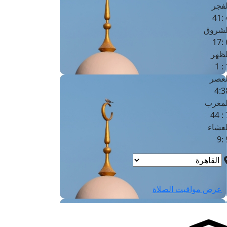
لفجر
4
لشروق
6
لظهر
1
لعصر
4:3
لمغرب
7 
لعشاء
9
عرض مواقيت الصلاة