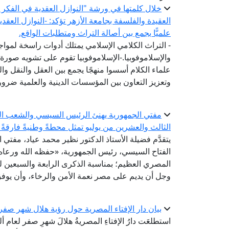
خلال كلمتها في ورشة "النوازل العقدية في الفكر ال
العقيدة والفلسفة بجامعة الأزهر تؤكد: -النوازل العقد
علميًّا يجمع بين أصالة التراث ومتطلبات الواقع.
- التراث الكلامي الإسلامي يمتلك أدوات راسخة لمواج
والإسلاموفوبيا.-الإسلاموفوبيا تقوم على تشويه صورة 
علماء الكلام أسسوا منهجًا يجمع بين العقل والنقل وال
وتعزيز التعاون بين المؤسسات الدينية والعلمية ضرورة
الثالث والعشرين من يوليو تمثل محطةً وطنيةً فارقةً 
يتقدَّم فضيلة الأستاذ الدكتور نظير محمد عياد، مفتي 
الفتاح السيسي، رئيس الجمهورية، «حفظه الله ورعاه»
المصري العظيم؛ بمناسبة الذكرى الرابعة والسبعين لثو
وجل أن يديم على مصر نعمة الأمن والرخاء، وأن يوفق 
بيان دار الإفتاء المصرية حول رؤية هلال شهر صفر لعام 
استطلعَت دارُ الإفتاءِ المصريةُ هلالَ شهرِ صفر لعام 