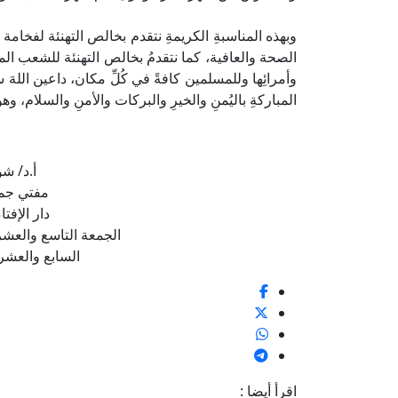
وبهذه المناسبةِ الكريمةِ نتقدم بخالص التهنئة لفخام
الصحة والعافية، كما نتقدمُ بخالص التهنئة للشعب المص
وأمرائِها وللمسلمين كافةً في كُلِّ مكان، داعين اللهَ س
المباركةِ باليُمنِ والخيرِ والبركات والأمنِ والسلام، وه
أ.د/ شو
مفتي جمه
دار الإفتا
الجمعة التاسع والعشرين 
السابع والعشرين 
اقرأ أيضا :