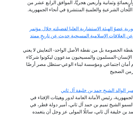
بعمائةٍ وثمانية وأربعين هجريًّا، الموافق الرابع عشر من
لِّجان الشرعيةِ والعلميةِ المنتشرةِ في أنحاء الجمهورية.
ورية عضوُ الهيئة الاستشارية العليا لفضيلته خلال مؤتمر
عن العلاقات الإسلامية المسيحية حديث عن تاريخٍ ممتد
نقطة الخصومة بل من نقطة الأصل الواحد- التعايش لا يعني
اء الإنسان-المسلمون والمسيحيون مدعوون ليكونوا شركاء
ام أمان اجتماعي ومؤسسة لبناء الوعي-ستظل مصر أرضًا
 زمن الضجيج
ر الوالد الشيخ حمد بن خليفة آل ثاني
جمهورية، رئيس الأمانة العامة لدور وهيئات الإفتاء في
سمو الشيخ تميم بن حمد آل ثاني، أمير دولة قطر، في
حمد بن خليفة آل ثاني، سائلًا المولى عز وجل أن يتغمده