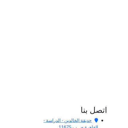
اتصل بنا
حديقة الخالدين - الدراسة -
القاهرة ص.ب 11675