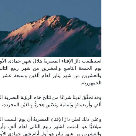
استطلعَت دارُ الإفتاءِ المصريةُ هلالَ شهرِ جمادى الأ
يوم الجمعة التاسعِ والعشرين من شهر ربيع الثاني لع
والعشرين من شهر يناير لعام ألفين وسبعة عشر ميلادي
الجمهورية.
وقد تحقَّقَ لدينا شرعًا من نتائج هذه الرؤية البصرية
ألفٍ وأربعمائةٍ وثمانية وثلاثين هجريًّا بِالعَيْن المجردةِ
وعلى ذلك تُعلن دارُ الإفتاءِ المصريةُ أن يومَ السب
ميلاديًّا هو المتمم لشهر ربيع الثاني لعام ألفٍ وأرب
والعشرين من شهر يناير هو أول أيام شهر جمادى الأولى لع