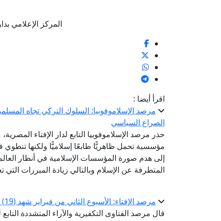
المركز الإعلامي بدار الإف
اقرأ أيضا :
مرصد الإسلاموفوبيا: السلوك التركي تجاه المسلمي
الصراع السياسي
حذر مرصد الإسلاموفوبيا التابع لدار الإفتاء المصري
مؤسسية تحمل ظاهريًّا طابعًا إسلاميًّا ولكنها تنطوي 
إلى هدم صورة المؤسسات الإسلامية في أنظار العالم 
المتطرفة عن الإسلام وبالتالي زيادة المبررات التي ت
مرصد الإفتاء: الأسبوع الثاني من فبراير شهد (19) عملية إرهابية ضربت (12) دولة نفذتها (7) تنظيمات
قال مرصد الفتاوى التكفيرية والآراء المتشددة التابع 