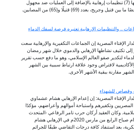
فبراير شهد (19) عملية إرهابية ضربت (12) دولة نفذتها (7) تنظيمات إرهابية بالإضافة إلى العمليات ضد مجهول
ات .. والتنظيمات الإرهابية تعتبره فرصة لسفك الدماء
لدار الإفتاء المصرية إن الجماعات التكفيرية والإرهابية سعت
 الماضية وتحديدا منذ هجمات 11 سبتمبر إلى تكثيف نشاطها الإرهابي والدموي خلال شهر رمضان
دماء لتكدير صفو العالم الإسلامي، وهو ما دفع حسب تقرير
لأكاديمية لافتراض وجود علاقة ارتباط سببية بين الشهر
لشهر مقارنة ببقية الأشهر الأخرى.
ب وقصاص للشهداء
لدار الإفتاء المصرية: إن إعدام الإرهابي هشام عشماوي
المصريين وتكفيرهم واستباحة أموالهم وأعراضهم، مؤكدًا
ية. وكان العقيد أركان حرب تامر الرفاعي -المتحدث
العسكري للقوات المسلحة- قد أعلن تنفيذ حكم الإعدام صباح الرابع من مارس 2020م في الإرهابي هشام
ة، بعد استنفاد كافة درجات التقاضي طبقًا للجرائم