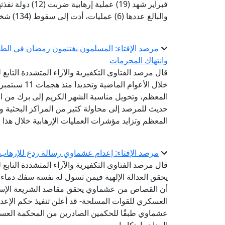
والبالغ عددها (6) عمليات، أدت إلى سقوط (134) شخصًا ما بين قتيل وجريح، بعدد (69) قتيلًا و(65) من المصابين.
مرصد الإفتاء: المسلمون يغتنمون رمضان في الطاع
وانتهاك المحرمات
قال مرصد الفتاوى التكفيرية والآراء المتشددة التابع 
خلال الأعوام
المعظم، وتحويل مناسبة الشهر الكريم إلى برك من ال
حديث للمرصد إلى محاولة كثير من المراكز البحثية وا
المعظم وتزايد مؤشرات العمليات الإرهابية خلال هذا ا
مرصد الإفتاء: إعدام عشماوي رسالة ردع للإرها
قال مرصد الفتاوى التكفيرية والآراء المتشددة التابع 
يحقق العدالة الإلهية فيمن تسول له نفسه سفك دماء 
أن القصاص من عشماوي يحقق مقاصد الشريعة الإسلام
عشماوي طبقًا للحكمين الصادرين من المحكمة العسكري