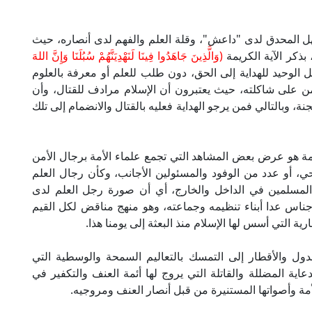
 المحدق لدى "داعش"، وقلة العلم والفهم لدى أنصاره، حيث
 بذكر الآية الكريمة
(وَالَّذِينَ جَاهَدُوا فِينَا لَنَهْدِيَنَّهُمْ سُبُلَنَا وَإِنَّ اللهَ
ل الوحيد للهداية إلى الحق، دون طلب للعلم أو معرفة بالعلوم
من على شاكلته، حيث يعتبرون أن الإسلام مرادف للقتال، وأن
نة، وبالتالي فمن يرجو الهداية فعليه بالقتال والانضمام إلى تلك
مة هو عرض بعض المشاهد التي تجمع علماء الأمة برجال الأمن
، أو عدد من الوفود والمسئولين الأجانب، وكأن رجال العلم
المسلمين في الداخل والخارج، أي أن صورة رجل العلم لدى
أجناس عدا أبناء تنظيمه وجماعته، وهو منهج مناقض لكل القيم
ية التي أسس لها الإسلام منذ البعثة إلى يومنا هذا.
ل والأقطار إلى التمسك بالتعاليم السمحة والوسطية التي
عاية المضللة والقاتلة التي يروج لها أئمة العنف والتكفير في
مة وأصواتها المستنيرة من قبل أنصار العنف ومروجيه.