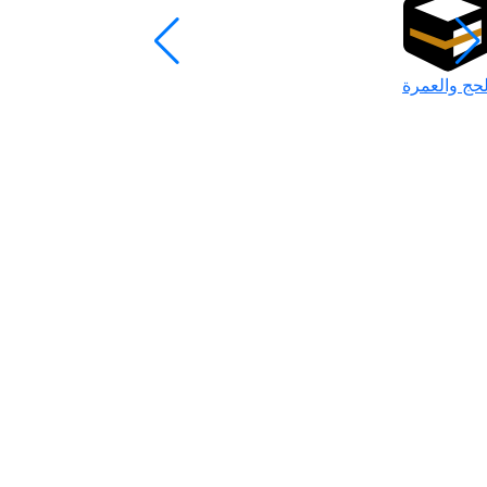
لحج والعمرة
رمضان