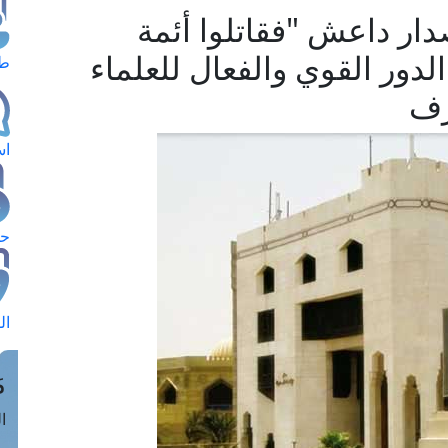
دار داعش "فقاتلوا أئمة
دور القوي والفعال للعلماء
طل
رف
اس
حج
ال
م
الق