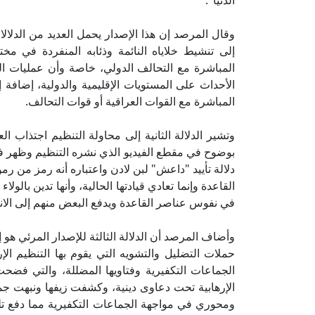
الدنيا".
وقال المرصد إن هذا الإصدار يحمل العديد من الدلالات 
إلى تنشيط خلاياه النائمة وذئابه المنفردة في مخ
المباشرة مع التحالف الدولي، خاصة وأن عمليات ال
الأحداث على المستويات الإقليمية والدولية، إضافة 
المباشرة مع القوات العراقية أو قوات التحالف.
وتشير الدلالة الثانية إلى محاولة التنظيم اجتذاب 
بوضوح في مقطع الفيديو الذي نشره التنظيم وظهر ف
دلالة تأييد "داعش" لبن لادن واعتباره أنه رمز من رم
القاعدة وإنما تعادي قيادتها الحالية، وأنها تدين بالول
في نفوس عناصر القاعدة ويدفع البعض منهم إلى الا
وأضاف المرصد أن الدلالة الثالثة للإصدار المرئي هو
حملات التضليل والتشويه التي يقوم بها التنظيم الإ
الجماعات التكفيرية وفتاويها المضللة، والتي فضحت
الإرهابية تحت دعاوى دينية، وكشفت زيفها ونبهت جموع
ومحوري في مواجهة الجماعات التكفيرية مما دفع تل