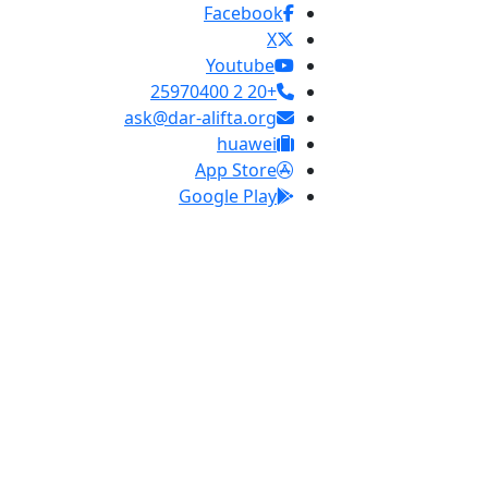
Facebook
X
Youtube
+20 2 25970400
ask@dar-alifta.org
huawei
App Store
Google Play