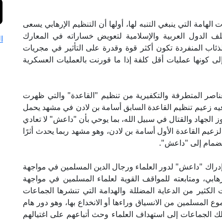
الهامة التي ينبغي التنبه لها، أولها أن التنظيم الإرهابي يسعى
تلف الدول العربية والإسلامية لتعويض خساراته في المعارك
ا
ذئاب المنفردة تكون أكثر قوة وقدرة على التأثير في مجريات
إلى كونها عمليات أقل كلفة إذا ما قورنت بالعمليات العسكرية
العناصر المتطرفة والتكفيرية من تنظيم "القاعدة" والتي ظهرت
يه زعيم تنظيم القاعدة السابق أسامة بن لادن في مشهد يحمل
وز الجهاد والقتال في سبيل الله، بما يوحي بأن "داعش" لا تعادي
اء لزعيم القاعدة الأول أسامة بن لادن، وهو مشهد ربما يحدث أثرًا
نضمام إلى "داعش".
 إدراك "داعش" لدور العلماء ورجال الدين المسلمين في مواجهة
رهابي، ومتابعته للمواقف القوية لعلماء المسلمين في مواجهة
 الكثير من الدعاية المضللة والهدامة التي تنشرها الجماعات
 المسلمين من الانسياق وراءها أو الانخداع بها، وهو دور هام
ك الجماعات إلى استهداف العلماء وحث أتباعهم على اغتيالهم