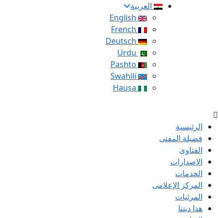
العربية
English
French
Deutsch
Urdu
Pashto
Swahili
Hausa
الرئيسية
فضيلة المفتى
الفتاوى
الإصدارات
الخدمات
المركز الإعلامى
المرئيات
هذا ديننا