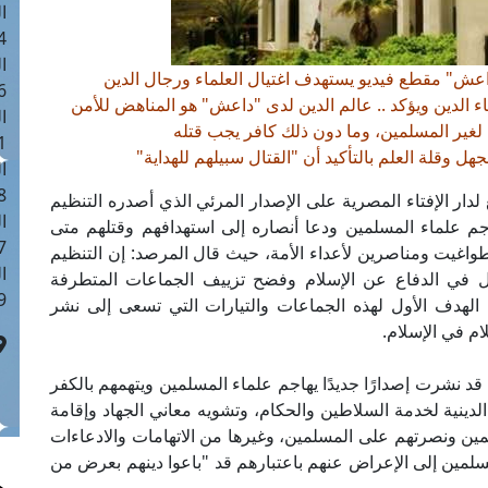
ا
 :41
ا
داعش" مقطع فيديو يستهدف اغتيال العلماء ورجال الدين
 :17
ء الدين ويؤكد .. عالم الدين لدى "داعش" هو المناهض للأمن
ا
لغير المسلمين، وما دون ذلك كافر يجب قتله
 : 1
هل وقلة العلم بالتأكيد أن "القتال سبيلهم للهداية"
ا
8
 لدار الإفتاء المصرية على الإصدار المرئي الذي أصدره التنظيم
ا
اجم علماء المسلمين ودعا أنصاره إلى استهدافهم وقتلهم متى
: 44
طواغيت ومناصرين لأعداء الأمة، حيث قال المرصد: إن التنظيم
ا
ول في الدفاع عن الإسلام وفضح تزييف الجماعات المتطرفة
 :9
الهدف الأول لهذه الجماعات والتيارات التي تسعى إلى نشر
م في الإسلام.
 قد نشرت إصدارًا جديدًا يهاجم علماء المسلمين ويتهمهم بالكفر
دينية لخدمة السلاطين والحكام، وتشويه معاني الجهاد وإقامة
لمين ونصرتهم على المسلمين، وغيرها من الاتهامات والادعاءات
سلمين إلى الإعراض عنهم باعتبارهم قد "باعوا دينهم بعرض من