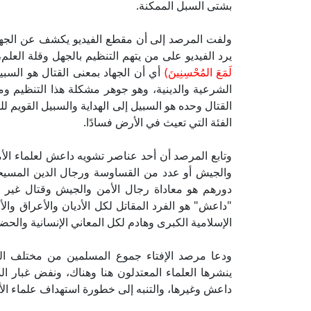
بشتى السبل الممكنة.
ولفت المرصد إلى أن مقطع الفيديو يكشف عن الجهل
يرد الفيديو على من يتهم التنظيم بالجهل وقلة العلم،
لَمَعَ المُحْسِنِينَ)
أي أن الجهاد بمعنى القتال هو السبي
الشرعية والدينية، وهو جوهر مشكلة هذا التنظيم و
القتال وحده هو السبيل إلى الهداية والسبيل القويم للج
الفئة التي تعيث في الأرض فسادًا.
وتابع المرصد أن أحد عناصر تشويه داعش لعلماء الأ
والجيش أو عدد من القساوسة ورجال الدين المسيحي
دورهم هو معاداة رجال الأمن والجيش وقتال غير 
"داعش" هو الفرد المقاتل لكل الأديان والأعراق وال
الإسلامية الكبرى وهادم لكل المعاني الإنسانية والحضار
ودعا مرصد الإفتاء جموع المسلمين من مختلف الدو
ينشرها العلماء المعتدلون هنا وهناك، ونفض غبار الد
داعش وغيرها، والتنبه إلى خطورة استهداف علماء الأ