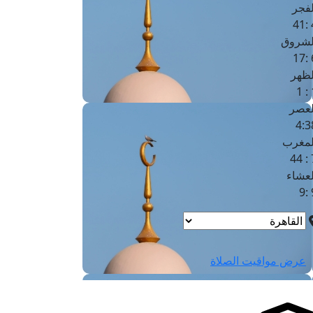
لفجر
4
لشروق
6
لظهر
1
لعصر
4:3
لمغرب
7 
لعشاء
9
عرض مواقيت الصلاة