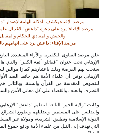
مرصد الإفتاء يكشف الدلالة الهامة لإصدار "
مرصد الإفتاء: يرد على دعوة "داعش" لاغتيال علما
والجيش والمعادي للحكام والمقاتل 
مرصد الإفتاء: داعش يرد على اتهامهم بالج
علق مرصد الفتاوى التكفيرية والآراء المتشددة التابع
الإرهابي تحت عنوان "فقاتلوا أئمة الكفر" والذي ه
سنحت لهم الفرصة وذلك باعتبارهم كفارًا موالين لل
الإرهابي يوقن أن علماء الأمة هم حائط الصد الأ
للنصوص المقدسة من القرآن والسنة، وبالتالي هم 
التطرف والعنف والقضاء على كل معاني الأمن والسلا
وكانت "ولاية الخير" التابعة لتنظيم "داعش" الإرهابي
والتدليس على المسلمين وتضليلهم وتطويع الشرائع ال
الدولة الإسلامية وتطبيق الشريعة، ومولاة غير المس
التي تهدف إلى النيل من علماء الأمة ودفع جموع الم