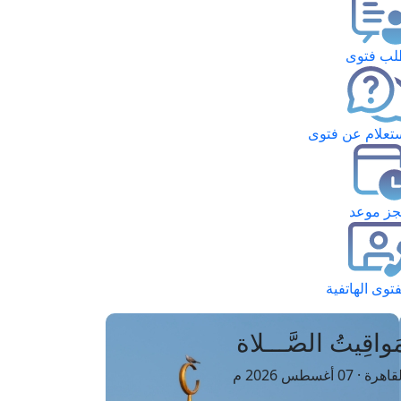
ب فتوى
تعلام عن فتوى
ز موعد
فتوى الهاتفية
َواقِيتُ الصَّـــلاة
اهرة · 07 أغسطس 2026 م