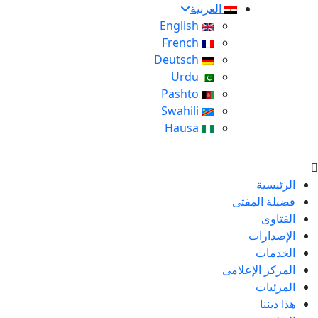
العربية
English
French
Deutsch
Urdu
Pashto
Swahili
Hausa
الرئيسية
فضيلة المفتى
الفتاوى
الإصدارات
الخدمات
المركز الإعلامى
المرئيات
هذا ديننا