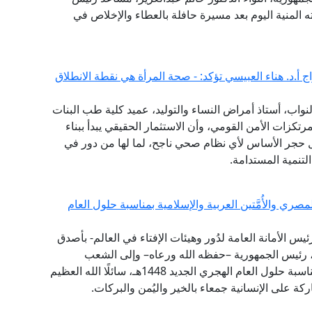
ته المنية اليوم بعد مسيرة حافلة بالعطاء والإخلاص في
 أ.د. هناء العبيسي تؤكد: - صحة المرأة هي نقطة الانطلاق
واب، أستاذ أمراض النساء والتوليد، عميد كلية طب البنات
مرتكزات الأمن القومي، وأن الاستثمار الحقيقي يبدأ ببناء
 حجر الأساس لأي نظام صحي ناجح، لما لها من دور في
تنمية المستدامة.
ي والأُمَّتين العربية والإسلامية بمناسبة حلول العام
ئيس الأمانة العامة لدُور وهيئات الإفتاء في العالم- بأصدق
ي، رئيس الجمهورية –حفظه الله ورعاه– وإلى الشعب
المصري العظيم، وإلى الأُمَّتين العربية والإسلامية؛ بمناسبة حلول العام الهجري الجديد 1448هـ، سائلًا الله العظيم
ركة على الإنسانية جمعاء بالخير واليُمن والبركات.