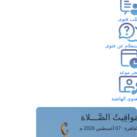
ب فتوى
تعلام عن فتوى
ز موعد
فتوى الهاتفية
َواقِيتُ الصَّـــلاة
اهرة · 07 أغسطس 2026 م