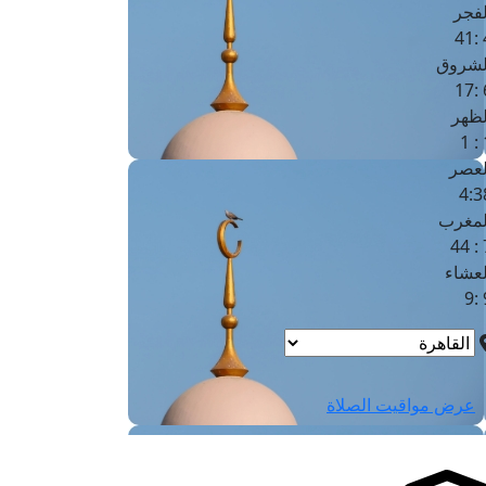
لفجر
4
لشروق
6
لظهر
1
لعصر
4:3
لمغرب
7 
لعشاء
9
عرض مواقيت الصلاة