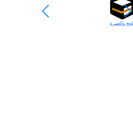
لحج والعمرة
رمضان