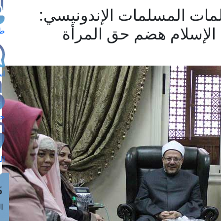
لمات المسلمات الإندونيسي:
 الإسلام هضم حق المرأة
طل
اس
حج
ال
م
الق