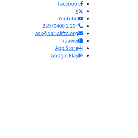
Facebook
X
Youtube
+20 2 25970400
ask@dar-alifta.org
huawei
App Store
Google Play