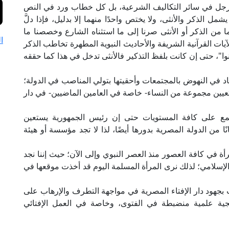
الرجل في سائر التكاليف الشرعية، بل كل خطاب ورد في النص
 الذكر والأنثى، ولا يختص واحدًا منهما إلا بدليل، فإذا دلَّ
ا من الذكر أو الأنثى صرنا إلى ما استثناه الشارع وخصصنا ما
ا
ت القرآنية الشريفة والأحاديث النبوية المطهرة تخاطب الذكر
وا"، حتى إن كانت بلفظ التذكير فالأنثى تدخل في هذا كما حققه
جاد في النهوض بالمجتمعات وأحقيتها بتولي المناصب في الدولة؛
نا بتعيين مجموعة من النساء- خاصة في العامين الماضيين- في دار
تمع على كافة المستويات حتى إن رئيس الجمهورية يستعين
نًا من الدولة المصرية بدورها أيضًا، لذا لا تجد مؤسسة أو هيئة
مرأة في كافة العصور منذ العصر النبوي وإلى الآن؛ حيث إننا نجد
يخ الإسلامي؛ لذلك نرى المرأة المسلمة اليوم قد أخذت موقعها في
 بجهود دار الإفتاء المصرية في مواجهة التطرف والإرهاب على
هجية علمية منضبطة في الفتوى، وخاصة في العمل الإفتائي