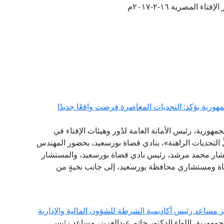
تاء المصرية ١٦-٢-٢٠١٧م
هورية يؤكد: التحديات المعاصرة فرضت واقعًا جديدًا
مهورية، رئيس الأمانة العامة لدُور وهيئات الإفتاء في
لِّ التحديات الراهنة»، بنادي قضاة بورسعيد، بحضور المهندس
تشار محمد مرشد، رئيس نادي قضاة بورسعيد، والمستشار
ضاة ومستشاري محافظة بورسعيد، إلى جانب نخبةٍ من
يز مساعد رئيس أكاديمية الشرطة للشؤون المالية والإدارية
جمهورية، اللواء الدكتور حاتم عبدالعزيز، مساعد رئيس