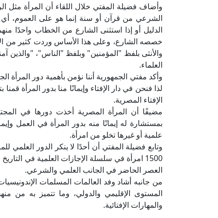
وأضاف فضيلة المفتي خلال اللقاء أن المرأة مثل 
الشرعي من قرآن أو سنة إنما هو على العموم، أي يشمل
الدليل أو إذا استثنى الشارع من الخطاب واحدًا منهم
خصصه الشارع، وعلى هذا الأساس وردت كثير من الآيا
والأنثى بلفظ "المؤمنين" وبلفظ "الناس"، "والذين آمن
العلماء.
وأكد مفتي الجمهورية أننا نؤمن بأهمية دور المرأة ال
لذا فنحن في دار الإفتاء وإيمانًا منا بدور المرأة قم
الإفتاء المصرية.
مضيفًا أن المرأة المصرية أخذت دورها في المج
بمستشارة له إيمانًا منه بدور المرأة في العمل وإيما
علمية أو غيرها تخلو من امرأة.
وتابع فضيلة المفتي أن أحدًا لا ينكر الدور العلمي لل
1500 امرأة في سلسلة الإجازات العلمية في التار
العصر الحاضر في الجانب العلمي والشرعي.
من جانبه أشاد وفد العالمات المسلمات الإندونيسيات
المستوى الإقليمي والدولي، وما تتميز به من من
والمهارات الإفتائية.