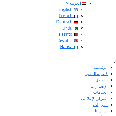
العربية
English
French
Deutsch
Urdu
Pashto
Swahili
Hausa
الرئيسية
فضيلة المفتى
الفتاوى
الإصدارات
الخدمات
المركز الإعلامى
المرئيات
هذا ديننا