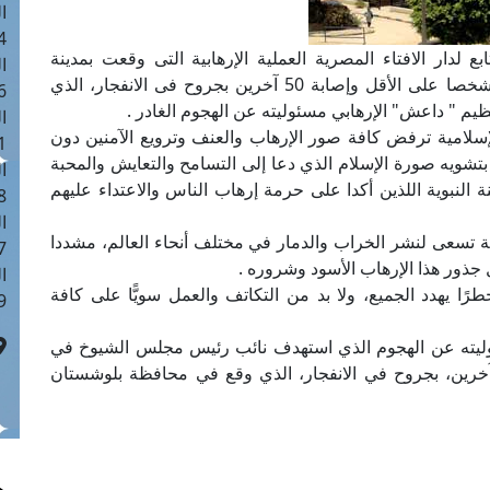
ا
 :41
بع لدار الافتاء المصرية العملية الإرهابية التى وقعت بمدينة
ا
بلوشستان جنوب غرب باكستان ما أدى لمقتل 25 شخصا على الأقل وإصابة 50 آخرين بجروح فى الانفجار، الذي
 :17
 " داعش" الإرهابي مسئوليته عن الهجوم الغادر .
ا
لإسلامية ترفض كافة صور الإرهاب والعنف وترويع الآمنين دون
 : 1
بتشويه صورة الإسلام الذي دعا إلى التسامح والتعايش والمحبة
ا
 النبوية اللذين أكدا على حرمة إرهاب الناس والاعتداء عليهم
8
ا
ية تسعى لنشر الخراب والدمار في مختلف أنحاء العالم، مشددا
: 44
جذور هذا الإرهاب الأسود وشروره .
ا
ا يهدد الجميع، ولا بد من التكاتف والعمل سويًّا على كافة
 :9
وليته عن الهجوم الذي استهدف نائب رئيس مجلس الشيوخ في
ستان، ما أدى إلى مقتل 25 شخصا وإصابة 50 آخرين، بجروح في الانفجار، الذي وقع في محافظة بلوشستان