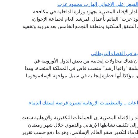
ء القبض على الإخواني الهارب محمود عزت
 لدار الإفتاء المصرية بجهود وزارة الداخلية في مكافحة
ود عزت" القائم بأعمال المرشد العام لجماعة الإخوان،
 الشقق السكنية بمنطقة التجمع الخامس بعد هروبه وتخفيه
ة في القضاء البريطاني
 إن هناك محاولات إيجابية من بعض الدول الأوروبية في
مسلمة "رافيا أرشد" منصب قاض في المملكة المتحدة، وهذا
مؤكدًا أنها خطوة إيجابية في سبيل مواجهة الإسلاموفوبيا
ات .. والتنظيمات الإرهابية تعتبره فرصة لسفك الدماء
لدار الإفتاء المصرية إن الجماعات التكفيرية والإرهابية سعت
 الماضية وتحديدا منذ هجمات 11 سبتمبر إلى تكثيف نشاطها الإرهابي والدموي خلال شهر رمضان
دماء لتكدير صفو العالم الإسلامي، وهو ما دفع حسب تقرير