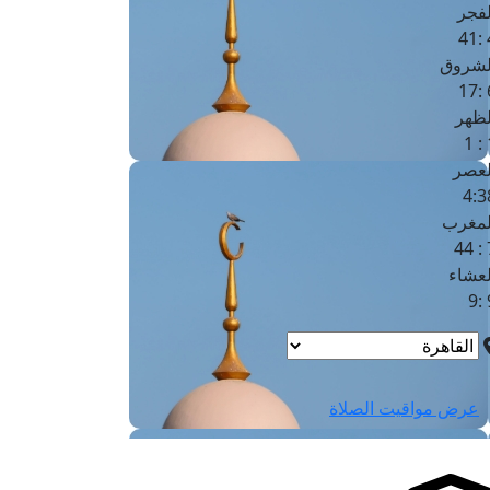
لفجر
4
لشروق
6
لظهر
1
لعصر
4:3
لمغرب
7 
لعشاء
9
عرض مواقيت الصلاة