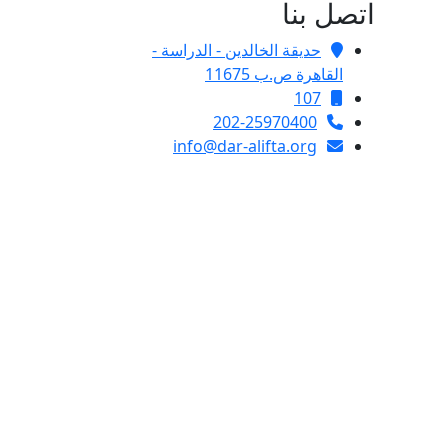
اتصل بنا
حديقة الخالدين - الدراسة -
القاهرة ص.ب 11675
107
202-25970400
info@dar-alifta.org