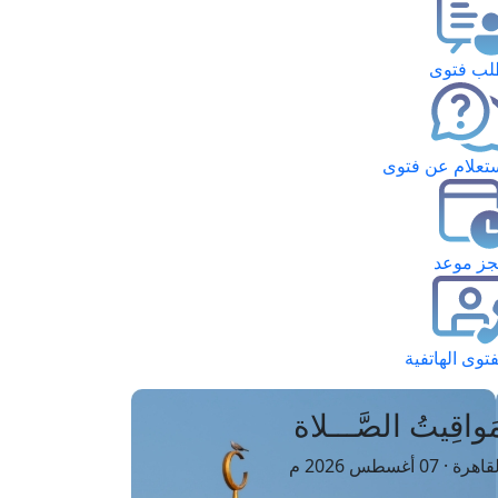
ب فتوى
تعلام عن فتوى
ز موعد
فتوى الهاتفية
َواقِيتُ الصَّـــلاة
اهرة · 07 أغسطس 2026 م