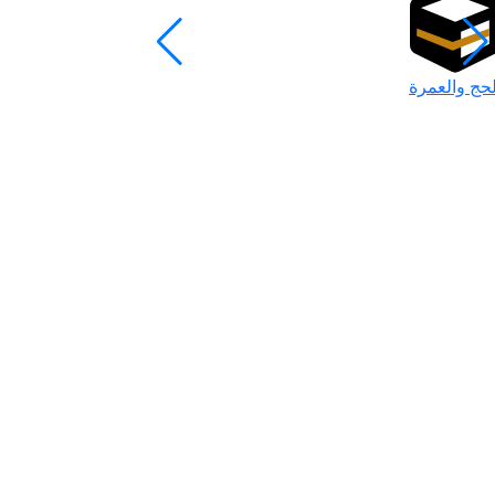
لحج والعمرة
رمضان