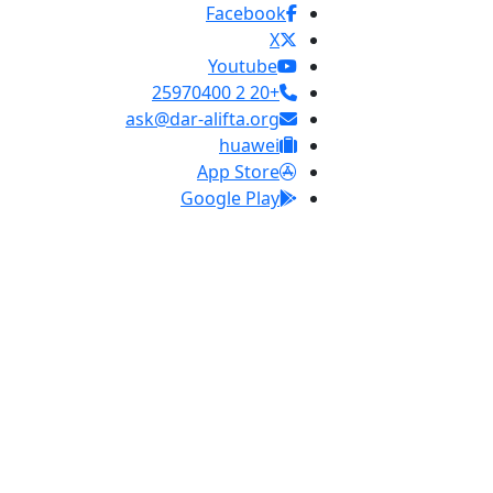
Facebook
X
Youtube
+20 2 25970400
ask@dar-alifta.org
huawei
App Store
Google Play