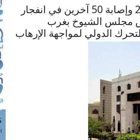
مرصد الإفتاء يدين مقتل 25 وإصابة 50 آخرين في انفجار
 مجلس الشيوخ بغرب
طل
تحرك الدولي لمواجهة الإرهاب
اس
حج
ال
م
الق