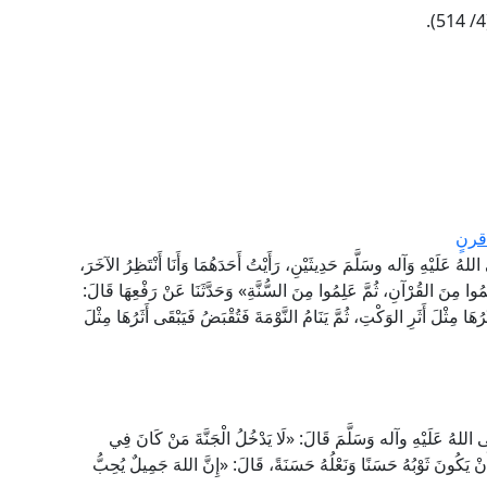
 قرنٍ
لَيْهِ وَآله وسَلَّمَ حَدِيثَيْنِ، رَأَيْتُ أَحَدَهُمَا وَأَنَا أَنْتَظِرُ الآخَرَ،
ِمُوا مِنَ القُرْآنِ، ثُمَّ عَلِمُوا مِنَ السُّنَّةِ» وَحَدَّثَنَا عَنْ رَفْعِهَا قَالَ:
رُهَا مِثْلَ أَثَرِ الوَكْتِ، ثُمَّ يَنَامُ النَّوْمَةَ فَتُقْبَضُ فَيَبْقَى أَثَرُهَا مِثْلَ
لهُ عَلَيْهِ وآله وَسَلَّمَ قَالَ: «لَا يَدْخُلُ الْجَنَّةَ مَنْ كَانَ فِي
َنْ يَكُونَ ثَوْبُهُ حَسَنًا وَنَعْلُهُ حَسَنَةً، قَالَ: «إِنَّ اللهَ جَمِيلٌ يُحِبُّ