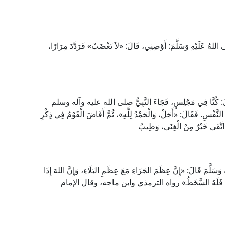
لَّى اللهُ عَلَيْهِ وَسَلَّمَ: أَوْصِنِي، قَالَ: «لاَ تَغْضَبْ» فَرَدَّدَ مِرَارًا،
، قَالَ: كُنَّا فِي مَجْلِسٍ، فَجَاءَ النَّبِيُّ صلى الله عليه وآله وسلم
َ النَّفْسِ. فَقَالَ: «أَجَلْ، وَالْحَمْدُ لِلَّهِ»، ثُمَّ أَفَاضَ الْقَوْمُ فِي ذِكْرِ
ْ اتَّقَى خَيْرٌ مِنْ الْغِنَى، وَطِيبُ
َّمَ قَالَ: «إِنَّ عِظَمَ الجَزَاءِ مَعَ عِظَمِ البَلَاءِ، وَإِنَّ اللهَ إِذَا
نْ سَخِطَ فَلَهُ السَّخَطُ» رواه الترمذي وابن ماجه، وقال الإمام