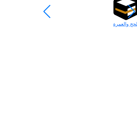
لحج والعمرة
رمضان