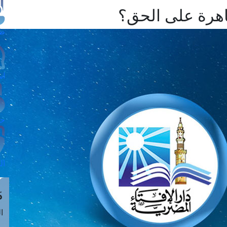
اهرة على الحق؟
طل
اس
حج
ال
م
الق