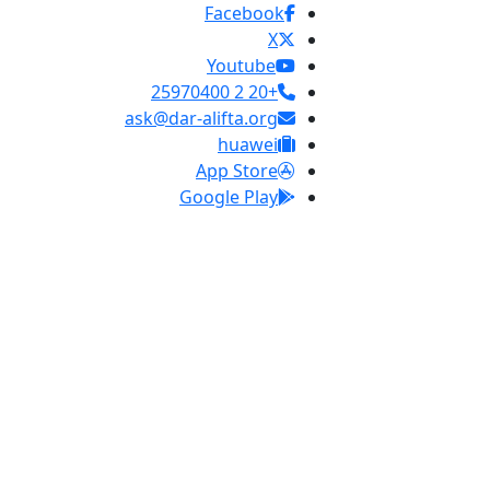
Facebook
X
Youtube
+20 2 25970400
ask@dar-alifta.org
huawei
App Store
Google Play