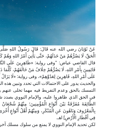
عَنْ ثَوْبَانَ رضي الله عنه قَالَ: قَالَ رَسُولُ اللهِ صَلَّى اللهُ
الْحَقِّ، لَا يَضُرُّهُمْ مَنْ خَذَلَهُمْ، حَتَّى يَأْتِيَ أَمْرُ الله
قال القاضي عياض: "وفى رواية: «ظَاهِرِينَ عَلَى النَّاسِ»، وفى
قَائِمِينَ بِأَمْرِ اللهِ، لَا يَضُرُّهُمْ خِلَافُ مَنْ خَالَفَهُمْ، كُلَّ
عَلَى أَمْرِ اللهِ، قَاهِرِينَ لِعَدُوِّهِمْ»، وفى رواية: «لَا يَزَالُ أَ
والحديث يدور على الاحتمالات التي تحدد وتبين هذه ال
التمسك بالحق وعدم التفريط فيه مهما تخلى عنهم 
في الحق الذي ظاهروا عليه، والإمام النووي بصدد شرحه ل
الطَّائِفَةَ مُفَرَّقَةٌ بَيْنَ أَنْوَاعِ الْمُؤْمِنِينَ؛ مِنْهُمْ شُجْعَانٌ 
بِالْمَعْرُوفَ وَنَاهُونَ عَنِ الْمُنْكَرِ، وَمِنْهُمْ أَهْلُ أَنْوَاعٍ أُخْرَى 
فِي أَقْطَارِ الْأَرْضِ] اهـ.
لكن تحديد الإمام النووي لا يمنع من سلوك مسلك آخر