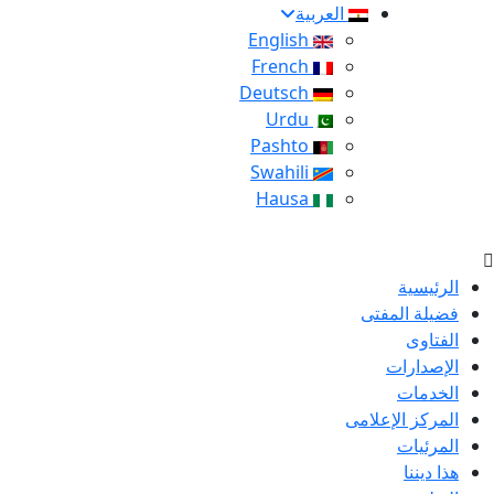
العربية
English
French
Deutsch
Urdu
Pashto
Swahili
Hausa
الرئيسية
فضيلة المفتى
الفتاوى
الإصدارات
الخدمات
المركز الإعلامى
المرئيات
هذا ديننا