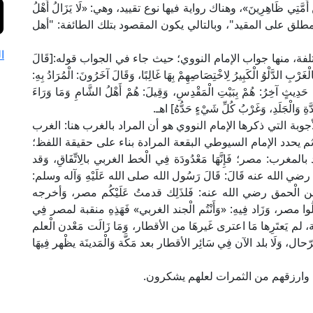
َّتِي ظَاهِرِينَ»، وهناك رواية فيها نوع تقييد، وهي: «لَا يَزَالُ أَهْلُ
 المطلق على المقيد"، وبالتالي يكون المقصود بتلك الطائفة: "أهل
ا
لفة، منها جواب الإمام النووي؛ حيث جاء في الجواب قوله:[قَالَ
ِالْغَرْبِ الدَّلْوُ الْكَبِيرُ لِاخْتِصَاصِهِمْ بِهَا غَالِبًا، وَقَالَ آخَرُونَ: الْمُرَادُ بِهِ:
ٍ آخِرُ: هُمْ بِبَيْتِ الْمَقْدِسِ، وَقِيلَ: هُمْ أَهْلُ الشَّامِ وَمَا وَرَاءَ
َةِ وَالْجَلَدِ، وَغَرْبُ كُلِّ شَيْءٍ حَدُّهُ] اهـ.
بة التي ذكرها الإمام النووي هو أن المراد بالغرب هنا: الغرب
يحدد الإمام السيوطي البقعة المرادة بناء على حقيقة اللفظ؛
رب: مصر؛ فَإِنَّهَا مَعْدُودَة فِي الْخط الغربي بالِاتِّفَاقِ، وَقد
ق رضي الله عنه قَالَ: قَالَ رَسُول الله صلى الله عَلَيْهِ وَآله وسلم:
لَ ابن الْحمق رضي الله عنه: فَلذَلِك قدمتُ عَلَيْكُم مصر، وَأخرجه
ُوا مصر، وَزَاد فِيهِ: «وَأَنْتُم الْجند الغربي» فَهَذِهِ منقبة لمصر فِي
ة، لم يَعتَرِها مَا اعترى غَيرهَا من الأقطار، وَمَا زَالَت مَعْدن الْعلم
حال، وَلَا بلد الآن فِي سَائِر الأقطار بعد مَكَّة وَالْمَدينَة يظْهر فِيهَا
ها وارزقهم من الثمرات لعلهم يشكرون.