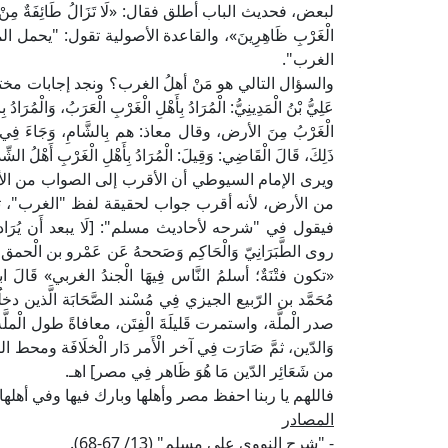
لبعض، فحديث الباب أطلق فقال: «لَا تَزَالُ طَائِفَةٌ مِنْ أُم
الْغَرْبِ ظَاهِرِينَ»، والقاعدة الأصولية تقول: "يحمل
الغرب".
والسؤال التالي هو مَنْ أهلُ الغرب؟ ونجد إجابات مخت
عَلِيُّ بْنُ الْمَدِينِيُّ: الْمُرَادُ بِأَهْلِ الْغَرْبِ الْعَرَبُ، وَالْمُرَادُ ب
الْغَرْبُ مِنَ الأرض، وقال معاذ: هم بِالشَّامِ، وَجَاءَ فِي حَدِيث
ذَلِكَ، قَالَ الْقَاضِي: وَقِيلَ: الْمُرَادُ بِأَهْلِ الْغَرْبِ أَهْلُ الشِّدّ
ويرى الإمام السيوطي أن الأقرب إلى الصواب من الأجو
من الأرض، لأنه أقرب جواب لحقيقة لفظ "الغرب"، ثم 
فيقول في "شرحه لأحاديث مسلم": [لَا يبعد أَن يُرَاد بالمغ
روى الطَّبَرَانِيّ وَالْحَاكِم وَصَححهُ عَن عَمْرو بن الْحم
«تكون فتْنَةٌ؛ أسلمُ النَّاس فِيهَا الْجندُ الغربي» قَا
مُحَمَّد بن الرّبيع الجيزي فِي مُسْند الصَّحَابَة الَّذين دخل
صدر الْملَّة، واستمرت قَليلَةَ الْفِتَن، معافاةً طول الْملَّ
وَالدّين، ثمَّ صَارَت فِي آخر الْأَمر دَار الْخلَافَة ومحط الرّ
من شَعَائِر الدّين مَا هُوَ ظَاهر فِي مصر] اهـ.
فاللهم يا ربنا احفظ مصر وأهلها وبارك فيها وفي أهل
المصادر
- "شرح النووي على مسلم" (13/ 67-68).