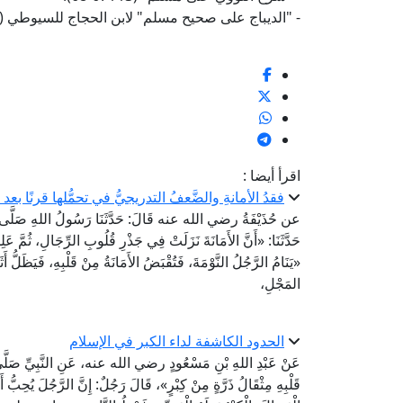
- "الديباج على صحيح مسلم" لابن الحجاج للسيوطي (4/ 514).
اقرأ أيضا :
فقدُ الأمانةِ والضَّعفُ التدريجيُّ في تحمُّلها قرنًا بعد
عن حُذَيْفَةُ رضي الله عنه قَالَ: حَدَّثَنَا رَسُولُ اللهِ صَلَّى اللهُ عَ
حَدَّثَنَا: «أَنَّ الأَمَانَةَ نَزَلَتْ فِي جَذْرِ قُلُوبِ الرِّجَالِ، ثُمَّ عَل
«يَنَامُ الرَّجُلُ النَّوْمَةَ، فَتُقْبَضُ الأَمَانَةُ مِنْ قَلْبِهِ، فَيَظَلُّ أَثَ
المَجْلِ،
الحدود الكاشفة لداء الكبر في الإسلام
عَنْ عَبْدِ اللهِ بْنِ مَسْعُودٍ رضي الله عنه، عَنِ النَّبِيِّ صَلَّى ال
قَلْبِهِ مِثْقَالُ ذَرَّةٍ مِنْ كِبْرٍ»، قَالَ رَجُلٌ: إِنَّ الرَّجُلَ يُحِبُّ أ