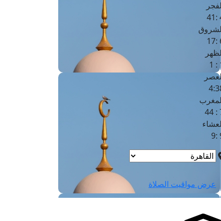
لفجر
4
لشروق
6
لظهر
1
لعصر
4:3
لمغرب
7 
لعشاء
9
عرض مواقيت الصلاة