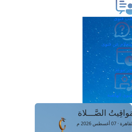
ب فتوى
تعلام عن فتوى
ز موعد
فتوى الهاتفية
َواقِيتُ الصَّـــلاة
اهرة · 07 أغسطس 2026 م