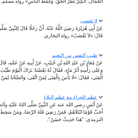
الْجَمَالَ، الْكِبْرُ بَطَرُ الْحَقِّ، وَغَمْطُ النَّاسِ» رواه مسلم.
لا تغضب
عَنْ أَبِي هُرَيْرَةَ رَضِيَ اللَّهُ عَنْهُ، أَنَّ رَجُلًا قَالَ لِلنَّبِيِّ صَ
قَالَ: «لاَ تَغْضَبْ» رواه البخاري.
طيب النفس من النعيم
عَنْ مُعَاذِ بْنِ عَبْدِ اللهِ بْنِ خُبَيْبٍ، عَنْ أَبِيهِ عَنْ عَمِّهِ
وَعَلَى رَأْسِهِ أَثَرُ مَاءٍ، فَقَالَ لَهُ بَعْضُنَا: نَرَاكَ الْيَوْمَ طَيِّب
الْغِنَى، فَقَالَ: «لَا بَأْسَ بِالْغِنَى لِمَنْ اتَّقَى، وَالصِّحَّةُ لِمَن
عظم الجزاء مع عظم البلاء
عَنْ أَنَسٍ رضي الله عنه عَنِ النَّبِيِّ صَلَّى اللهُ عَلَيْهِ وآله وَسَل
أَحَبَّ قَوْمًا ابْتَلَاهُمْ، فَمَنْ رَضِيَ فَلَهُ الرِّضَا، وَمَ
الترمذي: "هَذَا حَدِيثٌ حَسَنٌ".