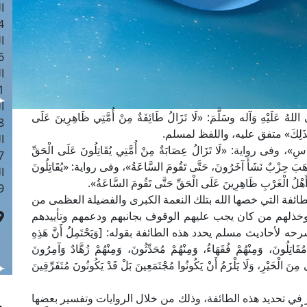
ا
 :41
ا
 :17
ا
 : 1
ا
 عَلَيْهِ وَآله وسَلَّمَ: «لَا تَزَالُ طَائِفَةٌ مِنْ أُمَّتِي ظَاهِرِينَ عَلَى
8
ِ وَهُمْ كَذَلِكَ» متفق عليه، واللفظ لمسلم.
ا
 رواية: «لَا تَزَالُ عِصَابَةٌ مِنْ أُمَّتِي يُقَاتِلُونَ عَلَى الْحَقِّ
: 44
مَا ذَهَبَ حِزْبٌ نَشَأَ آخَرُونَ، حَتَّى تَقُومَ السَّاعَةُ»، وفى رواية: «يُقَاتِلُونَ
ا
هْلُ الْغَرْبِ ظَاهِرِينَ عَلَى الْحَقِّ حَتَّى تَقُومَ السَّاعَةُ».
 :9
طائفة التي خصها الله بتلك النعمة الكبرى والفضيلة العظمى من
وخذلهم من كان يجب عليهم الوقوف بجانبهم ودعمهم وتأييدهم
أحاديث مسلم يحدد هذه الطائفة بقوله: [وَيَحْتَمِلُ أَنَّ هَذِهِ
مُقَاتِلُونَ، وَمِنْهُمْ فُقَهَاءُ، وَمِنْهُمْ مُحَدِّثُونَ، وَمِنْهُمْ زُهَّادٌ وَآمِرُونَ
مِنَ الْخَيْرِ، وَلَا يَلْزَمُ أَنْ يَكُونُوا مُجْتَمَعِينَ بَلْ قَدْ يَكُونُونَ مُتَفَرِّقِينَ
 في تحديد هذه الطائفة، وذلك من خلال الروايات وتفسير بعضها