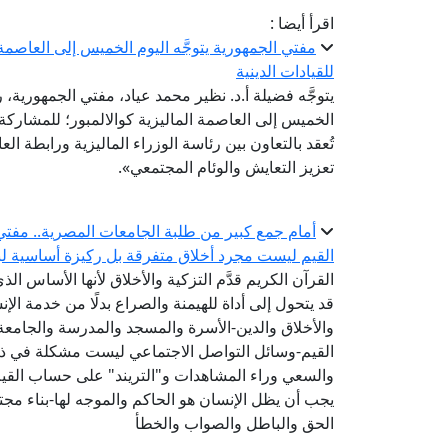
اقرأ أيضا :
مفتي الجمهورية يتوجَّه اليوم الخميس إلى العاصمة ا
للقيادات الدينية
يتوجَّه فضيلة أ.د. نظير محمد عياد، مفتي الجمهورية، ر
تُعقد بالتعاون بين رئاسة الوزراء الماليزية ورابطة ال
تعزيز التعايش والوئام المجتمعي».
أمام جمع كبير من طلبة الجامعات المصرية.. مفتي 
القيم ليست مجرد أخلاق متفرقة بل ركيزة أساسية لبن
القرآن الكريم قدَّم التزكية والأخلاق لأنها الأساس الذ
قد يتحول إلى أداة للهيمنة والصراع بدلًا من خدمة الإنس
والأخلاق والدين-الأسرة والمسجد والمدرسة والجام
القيم-وسائل التواصل الاجتماعي ليست مشكلة في ذاتها
والسعي وراء المشاهدات و"التريند" على حساب القيم
يجب أن يظل الإنسان هو الحاكم والموجه لها-بناء مجتم
الحق والباطل والصواب والخطأ