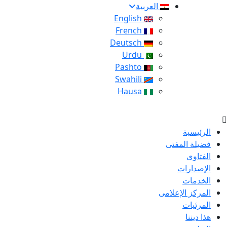
العربية
English
French
Deutsch
Urdu
Pashto
Swahili
Hausa
الرئيسية
فضيلة المفتى
الفتاوى
الإصدارات
الخدمات
المركز الإعلامى
المرئيات
هذا ديننا