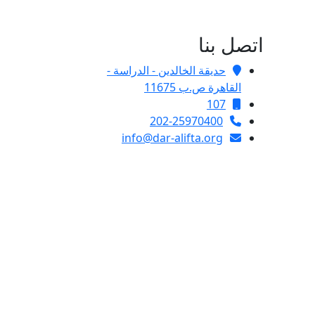
اتصل بنا
حديقة الخالدين - الدراسة -
القاهرة ص.ب 11675
107
202-25970400
info@dar-alifta.org