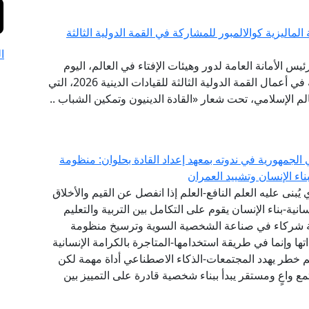
لماليزية كوالالمبور للمشاركة في القمة الدولية الثالثة
ا
ئيس الأمانة العامة لدور وهيئات الإفتاء في العالم، اليوم
الخميس إلى العاصمة الماليزية كوالالمبور؛ للمشاركة في أعمال القمة الدولية الثالثة للقيادات الدينية 2026، التي
عالم الإسلامي، تحت شعار «القادة الدينيون وتمكين الشباب ..
الجمهورية في ندوته بمعهد إعداد القادة بحلوان: منظومة
اء الإنسان وتشييد العمران
ي يُبنى عليه العلم النافع-العلم إذا انفصل عن القيم والأخلاق
انية-بناء الإنسان يقوم على التكامل بين التربية والتعليم
عة شركاء في صناعة الشخصية السوية وترسيخ منظومة
 وإنما في طريقة استخدامها-المتاجرة بالكرامة الإنسانية
 خطر يهدد المجتمعات-الذكاء الاصطناعي أداة مهمة لكن
ع واعٍ ومستقر يبدأ ببناء شخصية قادرة على التمييز بين