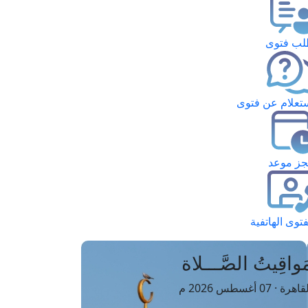
ب فتوى
تعلام عن فتوى
ز موعد
فتوى الهاتفية
َواقِيتُ الصَّـــلاة
اهرة · 07 أغسطس 2026 م