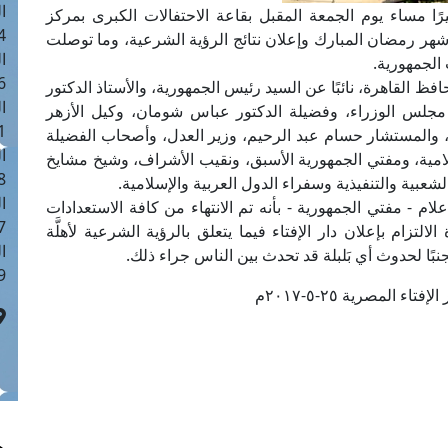
ا
 كبيرًا مساء يوم الجمعة المقبل بقاعة الاحتفالات الكبرى بمركز
 :41
شهر رمضان المبارك وإعلان نتائج الرؤية الشرعية، وما توصلت
ا
الجمهورية.
 :17
 القاهرة، نائبًا عن السيد رئيس الجمهورية، والأستاذ الدكتور
ا
 مجلس الوزراء، وفضيلة الدكتور عباس شومان، وكيل الأزهر
 : 1
يًّا، والمستشار حسام عبد الرحيم، وزير العدل، وأصحاب الفضيلة
ا
لامية، ومفتي الجمهورية الأسبق، ونقيب الأشراف، وشيخ مشايخ
8
عبية والتنفيذية وسفراء الدول العربية والإسلامية.
ا
م - مفتي الجمهورية - بأنه تم الانتهاء من كافة الاستعدادات
: 44
تزام بإعلان دار الإفتاء فيما يتعلق بالرؤية الشرعية لأهلَّة
ا
نبًا لحدوث أي بَلبلة قد تحدث بين الناس جراء ذلك.
 :9
تاء المصرية ٢٥-٥-٢٠١٧م