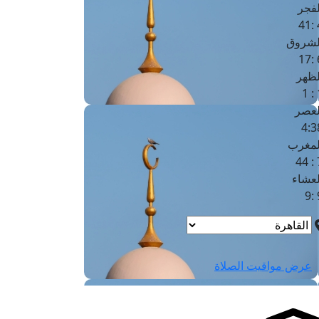
لفجر
4
لشروق
6
لظهر
1
لعصر
4:3
لمغرب
7 
لعشاء
9
عرض مواقيت الصلاة