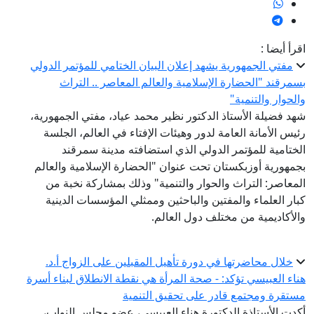
اقرأ أيضا :
مفتي الجمهورية يشهد إعلان البيان الختامي للمؤتمر الدولي
بسمرقند "الحضارة الإسلامية والعالم المعاصر .. التراث
والحوار والتنمية"
شهد فضيلة الأستاذ الدكتور نظير محمد عياد، مفتي الجمهورية،
رئيس الأمانة العامة لدور وهيئات الإفتاء في العالم، الجلسة
الختامية للمؤتمر الدولي الذي استضافته مدينة سمرقند
بجمهورية أوزبكستان تحت عنوان "الحضارة الإسلامية والعالم
المعاصر: التراث والحوار والتنمية" وذلك بمشاركة نخبة من
كبار العلماء والمفتين والباحثين وممثلي المؤسسات الدينية
والأكاديمية من مختلف دول العالم.
خلال محاضرتها في دورة تأهيل المقبلين على الزواج أ.د.
هناء العبيسي تؤكد: - صحة المرأة هي نقطة الانطلاق لبناء أسرة
مستقرة ومجتمع قادر على تحقيق التنمية
أكدت الأستاذة الدكتورة هناء العبيسي، عضو مجلس النواب،