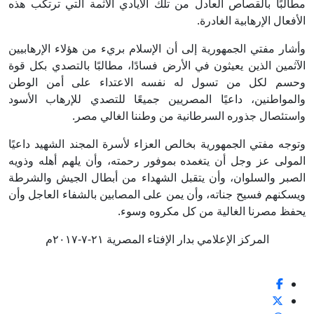
مطالبًا بالقصاص العادل من تلك الأيادي الآثمة التي ترتكب هذه
الأفعال الإرهابية الغادرة.
وأشار مفتي الجمهورية إلى أن الإسلام بريء من هؤلاء الإرهابيين
الآثمين الذين يعيثون في الأرض فسادًا، مطالبًا بالتصدي بكل قوة
وحسم لكل من تسول له نفسه الاعتداء على أمن الوطن
والمواطنين، داعيًا المصريين جميعًا للتصدي للإرهاب الأسود
واستئصال جذوره السرطانية من وطننا الغالي مصر.
وتوجه مفتي الجمهورية بخالص العزاء لأسرة المجند الشهيد داعيًا
المولى عز وجل أن يتغمده بموفور رحمته، وأن يلهم أهله وذويه
الصبر والسلوان، وأن يتقبل الشهداء من أبطال الجيش والشرطة
ويسكنهم فسيح جناته، وأن يمن على المصابين بالشفاء العاجل وأن
يحفظ مصرنا الغالية من كل مكروه وسوء.
المركز الإعلامي بدار الإفتاء المصرية ٢١-٧-٢٠١٧م