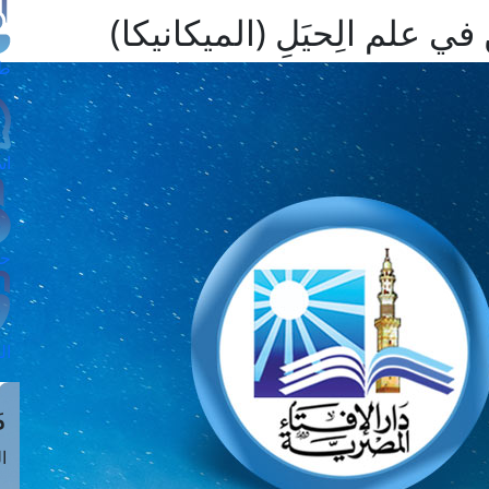
علم الِحيَلِ (الميكانيكا)
طل
اس
حج
ال
م
الق