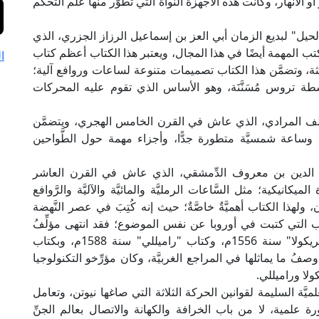
و الأنهار، وكانت هذه الأجهزة النواة التي تطوَّر منها علم التحكم
حيل" لبديع الزمان أبي العز بن إسماعيل الرزاز الجزري، الذي
 المهمة أيضًا في هذا المجال، ويعتبر هذا الكتاب أعظم كتاب
ا
ة، وتضمَّن هذا الكتاب تصميمات متنوعة لساعات وروافع آلية؛
بوسطة تروس مُسَنَّنَة، وهو الأساس الذي تقوم عليه المحركات
 خلف المرادي، الذي عاش في القرن الخامس الهجري، ويتضمَّن
ة، وساعة شمسيَّة متطورة جدًّا، وأجزاء مهمة حول الطَّواحين
 لتقي الدين بن معروف الدِّمشقي، الذي عاش في القرن العاشر
نيكية؛ مثل السَّاعات الرمليَّة والمائيَّة والآليَّة والرَّوافع
ان، ولهذا الكتاب أهميَّةٌ خاصَّةٌ؛ حيث إنه كُتِبَ في عصر النَّهضة
كتب التي كتبت في أوروبا عن نفس الموضوع؛ فقد انتهى مؤلِّفُ
الكتاب منه سنة 1552م، أي قبل ظهور كتاب "أجريكولا" سنة 1556م، وكتاب "راميللي" سنة 1588م، وبكتاب
 وصفُ ما يماثلها في المراجع الغربيَّة، وكان مؤرِّخو التكنولوجيا
كولا وراميللي.
َة السليمة لقوانين الحركة الثلاثة التي صاغها نيوتن، وتعامل
ة علمية، لا من باب الخرافة والكهانة والاتصال بعالم الجنِّ