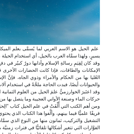
علم الحيل هو الاسم العربي لما يُسمَّى بعلم الميك
يسيرٍ، ولهذا سمَّاه العرب بالحيل، أي استخدام الحيلة
وقد كان لِقِيَمِ رسالةِ الإسلام وآدابها دورٌ كبيٌر في 
الإمكانات والطاقات، فإذا كانت الحضارات الأخرى قد 
العُليا بها من الحكام والأمراء وذوي الجاه، فإنَّ الإ
والحيوانات أيضًا، فبدت الحاجة ملحَّةً في استخدام آلاتٍ ت
وقد اعتَبرَ الخوارزميُّ علمَ الحيل من العلوم الثمانية 
حركات الماء وصنعة الأواني العجيبة وما يتصل بها من ص
ومن أهم الكتب التي أُلِّفَتْ في علم الحيل كتاب "الِح
فريقًا علميًّا فيما بينهم، وألَّفوا هذا الكتاب الذ
التشغيل والتركيب، ثمانون منها من النوع الذي سمَّاه 
الفوَّارات التي تتغير أشكالها تلقائيًّا في فترات زمنيَّ