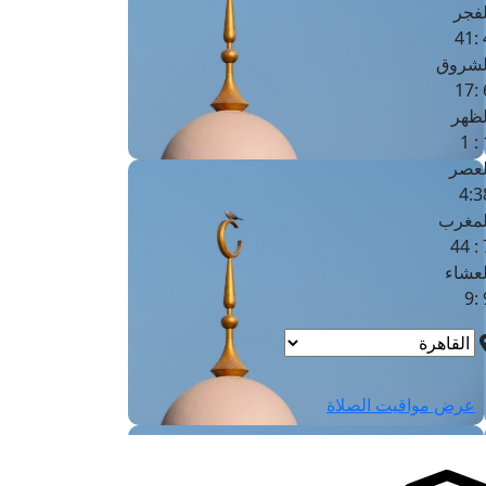
لفجر
4
لشروق
6
لظهر
1
لعصر
4:3
لمغرب
7 
لعشاء
9
عرض مواقيت الصلاة