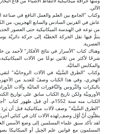
ومنها جرافة ميكانيكية لالتقاط الأشياء من قاع البحار أ
الآلي.
وكتاب "الجامع بين العلم والعمل النافع في صناعة ال
عاش في القرنين السادس والسابع الهجريين، من الكتب
من نوعه في الهندسة الميكانيكية حتى العصور الحديث
يتمُّ فيها نقل الحركة الخطيَّة إلى حركة دائريَّة 
العصرية.
وهناك كتاب "الأسرار في نتائج الأفكار" لأحمد بن
شرحًا لأكثر من ثلاثين نوعًا من الآلات الميكانيكي
والمكابس المائيَّة.
وكتاب "الطرق السَّنِيَّة في الآلات الروحانيَّة"
الهجري، وفي هذا الكتاب وصفٌ للعديد من الأجهزة الميكا
بالبكرات والتِّروس والنَّافورات المائيَّة وآلات الدَّور
الأوروبيَّة ولكن تاريخ الكتاب سابق على تواريخ ال
"الطرق السَّنِيَّة" وصف لآلات ميكانيكية قبل أن يَرِدَ
يظنُّون أنَّ أوَّل وصف ٍلهذه الآلات كان في كتابَي أجري
لقد تأكد سبق علماء المسلمين إلى وضع الأسس العلميّ
المسلمون مع قوانين علم الحِيل أو الميكانيكا بصور