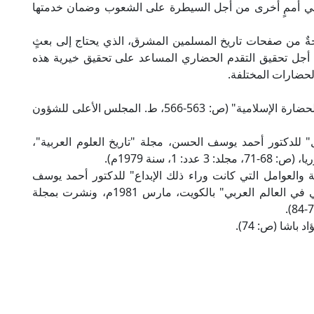
 في أممٍ أخرى من أجل السيطرة على الشعوب وضمان خدمتها
ةٌ من صفحات تاريخ المسلمين المشرق، الذي يحتاج إلى بعثٍ
من أجل تحقيق التقدم الحضاري المساعد على تحقيق خيرية هذه
الحضارات المختلفة.
- "الحيل" للدكتور أحمد فؤاد باشا، ضمن "موسوعة الحضارة الإسلامية" (ص: 563-566، ط. المجلس الأعلى للشؤون
 للدكتور أحمد يوسف الحسن، مجلة "تاريخ العلوم العربية"،
، سنة 1979م).
ة والعوامل التي كانت وراء ذلك الإبداع" للدكتور أحمد يوسف
الحسن، بحث مقدم إلى ندوة "الإبداع الفكري الذاتي في العالم العربي" بالكويت، مارس 1981م، ونشرت بمجلة
باشا (ص: 74).