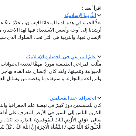
اقرأ أيضا :
التَّربيةُ الإسلاميَّة
تعدُّ الحياة في هذه الدنيا امتحانًا للإنسان، يتحدَّدُ بنا
أرشدنا إلى أوجه وأسس الاستعداد فيها لهذا الاختبار،
الإنسان فيها، والتربية هي التي تحدد السلوك الذي سيس
علمُ المراعي في الحضارة الإسلاميَّة
مثَّلت المراعي الطبيعية موردًا مهمًّا لتغذية الحيوانا
الحيوانية وتنميتها، ولقد كان الإنسان منذ القدم يهاج
والزراعة والتجارة، واستيفاء ما ينقصه من وسائل ال
الجغرافيا عند المسلمين
كان للمسلمين دورٌ كبيرٌ في نهضة علم الجغرافيا وا
الكريم الناس إلى السير في الأرض للتعرف على أدلة خ
تعالى: ﴿و
الْخَلْقَ ثُمَّ اللَّهُ يُنْشِئُ النَّشْأَةَ الْآخِرَةَ إِنَّ اللَّهَ عَلَى كُلِّ شَيْءٍ ق