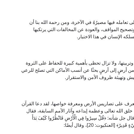
ءً على تعامله فيها مصيرُهُ في الآخرة، ومن رحمة الله بنا أن
 وتصحيح المواقف، والعودة عن المخالفات التي يرتكبها
لكه الإنسان في هذا الاختبار.
ت وتربيتها، ولا تزال تحظى بأهمية كبيرة للحفاظ على الثروة
ر من أرضٍ إلى أرضٍ بحثًا عن أنسب الأماكن التي تصلح للرعي
عيش وتهيئة ظروف الأمن والاستقرار.
لتعرف على تضاريس الأرض ومعرفة خواصها، لقد دعا القرآن
لق الله تعالى وعظمة إبداعه وآثار الأمم السابقة، فقال
َفِي الْأَرْضِ آيَاتٌ لِلْمُوقِنِينَ﴾ [الذاريات: 20]، وقال جل شأنه: ﴿قُلْ سِيرُوا فِي الْأَرْضِ فَانْظُرُوا كَيْفَ بَدَأَ
َدِيرٌ﴾ [العنكبوت: 20]، وقال أيضًا: