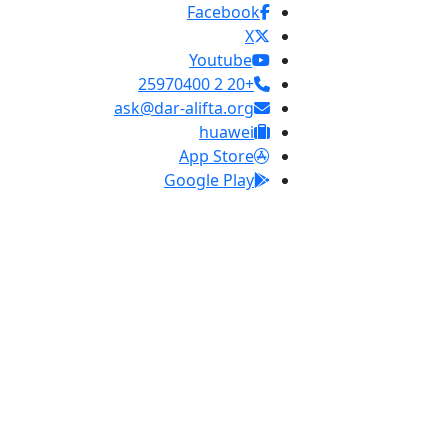
Facebook
X
Youtube
+20 2 25970400
ask@dar-alifta.org
huawei
App Store
Google Play