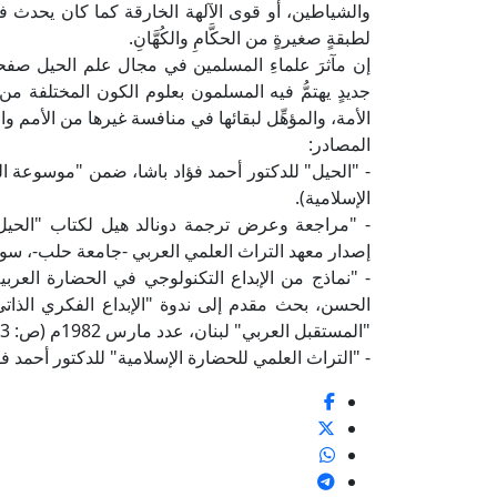
والشياطين، أو قوى الآلهة الخارقة كما كان يحدث
لطبقةٍ صغيرةٍ من الحكَّامِ والكُهَّانِ.
إن مآثرَ علماءِ المسلمين في مجال علم الحيل صفح
جديدٍ يهتمُّ فيه المسلمون بعلوم الكون المختلفة 
الأمة، والمؤهِّل لبقائها في منافسة غيرها من الأمم و
المصادر:
الإسلامية).
- "مراجعة وعرض ترجمة دونالد هيل لكتاب "الحيل"
إصدار معهد التراث العلمي العربي -جامعة حلب-، سوريا، (ص: 68-71، مجلد: 3 عدد: 1
- "نماذج من الإبداع التكنولوجي في الحضارة العربي
"المستقبل العربي" لبنان، عدد مارس 1982م (ص: 73-84).
- "التراث العلمي للحضارة الإسلامية" للدكتور أحمد فؤاد 