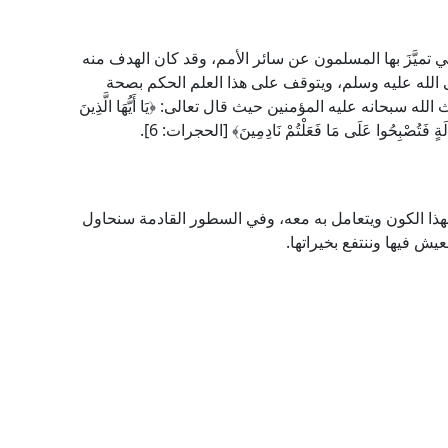
ي تميَّزَ بها المسلمون عن سائر الأمم، وقد كان الهدف منه
 الله عليه وسلم، ويتوقف على هذا العلم الحكم بصحة
 سبحانه عليه المؤمنين حيث قال تعالى: ﴿يَا أَيُّهَا الَّذِينَ
َهَالَةٍ فَتُصْبِحُوا عَلَى مَا فَعَلْتُمْ نَادِمِينَ﴾ [الحجرات: 6].
لهذا الكون ويتعامل به معه، وفي السطور القادمة سنحاول
نعيش فيها وننتفع بخيراتها.