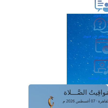
ب فتوى
تعلام عن فتوى
ز موعد
فتوى الهاتفية
َواقِيتُ الصَّـــلاة
اهرة · 07 أغسطس 2026 م