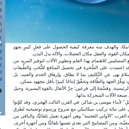
ا
 :41
ا
 :17
ا
 : 1
ا
انيكا، والهدف منه معرفة كيفية الحصول على فعلٍ كبيرٍ بجهدٍ
8
 مكان القوة، والعقل مكان العضلات، والآلة بدل البدن.
ا
دفع المسلمين للاهتمام بهذا العلم وتطوير الآلات لتوفير المزيد من
: 44
اعتمدت على السُّخرة في تحصيل المنافع للنُّخَبِ والطَّبقاتِ
ا
سلامَ نهى عن التَّكليفِ بما لا يطاق، وإرهاق الخدم والعبيد، بل
 :9
وفِّرُ الجهد والطَّاقة وتحقِّقُ إنتاجًا كبيرًا بأقل مجهود ممكن.
الرئيسية، وقسَّمَهُ إلى فرعين: جرِّ الأثقال بالقوة اليسيرة، وحيل
نعة الآلات المتحركة بذاتها.
يَلِ" لأبناء موسى بن شاكر، في القرن الثالث الهجري، وقد كوَّنوا
ي يحتوي على مائة تركيب ميكانيكي مع شروح ورسوم توضيحية لطرق
العرب "الأواني العجيبة" وهي أجهزة تعمل تلقائيًّا، والباقي من
ة معيَّنة، ومن المصابيح التي تغذي نفسها تلقائيًّا ومن أجهزة أخرى،