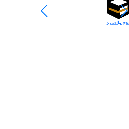
لحج والعمرة
رمضان