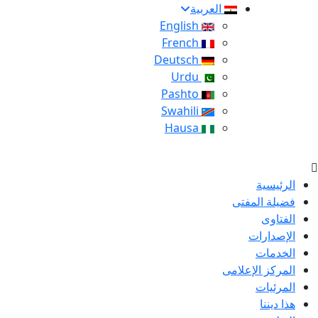
العربية
English
French
Deutsch
Urdu
Pashto
Swahili
Hausa
الرئيسية
فضيلة المفتى
الفتاوى
الإصدارات
الخدمات
المركز الإعلامى
المرئيات
هذا ديننا