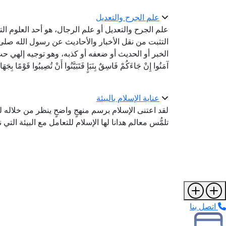
علم الجرح والتعديل
علم الجرح والتعديل أو علم الرجال، هو أحد العلوم الت
التثبت من نقل الأخبار والأحاديث عن رسول الله صلى
الخبر أو الحديث أو ضعفه أو كذبه، وهو توجيه إلهي حث الله
آمَنُوا إِنْ جَاءَكُمْ فَاسِقٌ بِنَبَإٍ فَتَبَيَّنُوا أَنْ تُصِيبُوا قَوْمًا بِج
عناية الإسلام بالبيئة
لقد اعتنى الإسلام برسم منهجٍ واضحٍ ينظر من خلاله 
تلمُّس معالم هدانا لها الإسلام للتعامل مع البيئة التي 
اتصل بنا