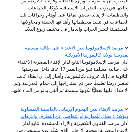
المصرية أن ما تقوم به وزارة الداخلية وقوات الشرطة من
نجاحها في توجيه الضربات الاستباقية لأوكار الجماعات
والتنظيمات الإرهابية يقضي تمامًا على أوهام وخرافات تلك
الجماعات في تنفيذ مخططاتها وأهدافها الخبيثة ومحاولاتها
المستميتة لنشر الخراب والدمار في مختلف ربوع البلاد.
مرصد الإسلاموفوبيا يدين الاعتداء على طالبة مسلمة
بمدرسة بولاية كاليفورنيا الأمريكية
أدان مرصد الإسلاموفوبيا التابع لدار الإفتاء المصرية الاعتداء
على طالبة مسلمة تبلغ من العمر 17 عامًا داخل مدرستها
الثانوية في إلك غروف بكاليفورنيا، وأشار إلى أن الفتاة كانت
تحضر درسًا تعليميًّا حين تم استدراجها إلى حمام المدرسة وتم
الاعتداء عليها لفظيًّا لكونها مسلمة ثم أُلقي بدلو من الماء عليها.
مرصد الإفتاء يدين الهجوم الإرهابي بالعاصمة النمساوية
ويؤكد: لا مجال للمواربة أو التغاضي عن التطرف والإرهاب
أدان مرصد الفتاوى التكفيرية والآراء المتشددة التابع لدار
الإفتاء المصرية الهجوم الإرهابي الذي شنَّه عدة مسلحين في