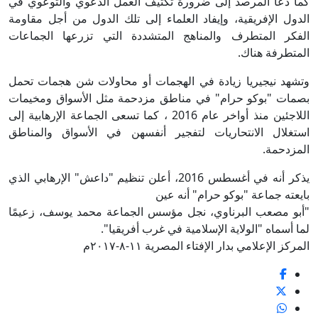
كما دعا المرصد إلى ضرورة تكثيف العمل الدعوي والتوعوي في
الدول الإفريقية، وإيفاد العلماء إلى تلك الدول من أجل مقاومة
الفكر المتطرف والمناهج المتشددة التي تزرعها الجماعات
المتطرفة هناك.
وتشهد نيجيريا زيادة في الهجمات أو محاولات شن هجمات تحمل
بصمات "بوكو حرام" في مناطق مزدحمة مثل الأسواق ومخيمات
اللاجئين منذ أواخر عام 2016 ، كما تسعى الجماعة الإرهابية إلى
استغلال الانتحاريات لتفجير أنفسهن في الأسواق والمناطق
المزدحمة.
يذكر أنه في أغسطس 2016، أعلن تنظيم "داعش" الإرهابي الذي
بايعته جماعة "بوكو حرام" أنه عين
"أبو مصعب البرناوي، نجل مؤسس الجماعة محمد يوسف، زعيمًا
لما أسماه "الولاية الإسلامية في غرب أفريقيا".
المركز الإعلامي بدار الإفتاء المصرية ١١-٨-٢٠١٧م