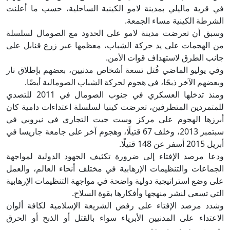
في قرية ماليلي بمدينة لامو الكينية الساحلية، حسب ما أعلنت
الشرطة الكينية مساء الجمعة.
وسبق أن تعرضت مدينة لامو على الحدود مع الصومال لسلسلة
من الهجمات على يد حركة الشباب، معظمها عبر زرع قنابل على
جانب الطرق لاستهداف قوات الأمن.
وفي يوليو الماضي قُتل تسعة أشخاص مدنيين، بعضهم بإطلاق نار
وبعضهم الآخر ذبحًا، في هجوم لحركة الشباب الصومالية أيضًا.
ومنذ تدخلها العسكري في جنوب الصومال في 2011 للتصدي
للمتمردين المتطرفين، تعرضت كينيا لسلسلة اعتداءات دامية كان
أبرزها الهجوم على مركز وست جيت التجاري في نيروبي في
سبتمبر 2013، وخلف 67 قتيلًا، وهجوم آخر على جامعة جاريسا في
أبريل 2015 أسفر عن 148 قتيلًا.
ودعا مرصد الإفتاء إلى ضرورة تكثيف الجهود الدولية لمواجهة
الجماعات والتنظيمات الإرهابية في مختلف أنحاء العالم، والعمل
على وضع استراتيجية دولية واضحة في مواجهة التنظيمات الإرهابية
التي تسعى لنشر منهجها وأفكارها بقوة السلاح.
وشدد مرصد الإفتاء على رفض الشريعة الإسلامية لكافة ألوان
الاعتداء على المدنيين الأبرياء سواء بالقتل أو الذبح أو الحرق