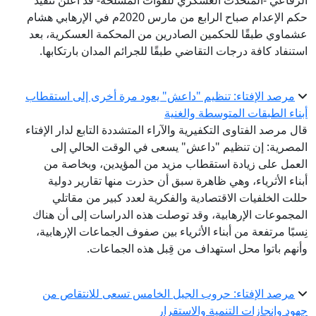
الرفاعي -المتحدث العسكري للقوات المسلحة- قد أعلن تنفيذ
حكم الإعدام صباح الرابع من مارس 2020م في الإرهابي هشام
عشماوي طبقًا للحكمين الصادرين من المحكمة العسكرية، بعد
استنفاد كافة درجات التقاضي طبقًا للجرائم المدان بارتكابها.
مرصد الإفتاء: تنظيم "داعش" يعود مرة أخرى إلى استقطاب
أبناء الطبقات المتوسطة والغنية
قال مرصد الفتاوى التكفيرية والآراء المتشددة التابع لدار الإفتاء
المصرية: إن تنظيم "داعش" يسعى في الوقت الحالي إلى
العمل على زيادة استقطاب مزيد من المؤيدين، وبخاصة من
أبناء الأثرياء، وهي ظاهرة سبق أن حذرت منها تقارير دولية
حللت الخلفيات الاقتصادية والفكرية لعدد كبير من مقاتلي
المجموعات الإرهابية، وقد توصلت هذه الدراسات إلى أن هناك
نِسبًا مرتفعة من أبناء الأثرياء بين صفوف الجماعات الإرهابية،
وأنهم باتوا محل استهداف من قِبل هذه الجماعات.
مرصد الإفتاء: حروب الجيل الخامس تسعى للانتقاص من
جهود وإنجازات التنمية والاستقرار