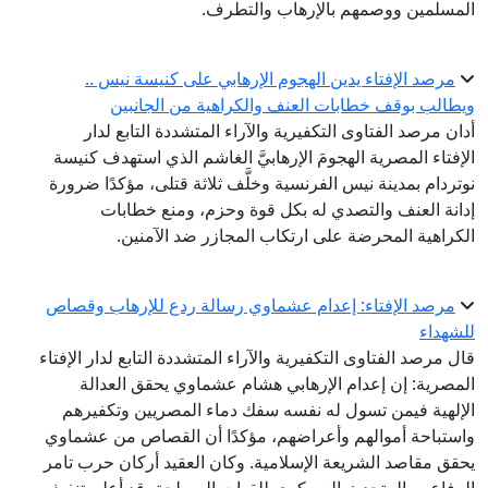
المسلمين ووصمهم بالإرهاب والتطرف.
مرصد الإفتاء يدين الهجوم الإرهابي على كنيسة نيس ..
ويطالب بوقف خطابات العنف والكراهية من الجانبين
أدان مرصد الفتاوى التكفيرية والآراء المتشددة التابع لدار
الإفتاء المصرية الهجومَ الإرهابيَّ الغاشم الذي استهدف كنيسة
نوتردام بمدينة نيس الفرنسية وخلَّف ثلاثة قتلى، مؤكدًا ضرورة
إدانة العنف والتصدي له بكل قوة وحزم، ومنع خطابات
الكراهية المحرضة على ارتكاب المجازر ضد الآمنين.
مرصد الإفتاء: إعدام عشماوي رسالة ردع للإرهاب وقصاص
للشهداء
قال مرصد الفتاوى التكفيرية والآراء المتشددة التابع لدار الإفتاء
المصرية: إن إعدام الإرهابي هشام عشماوي يحقق العدالة
الإلهية فيمن تسول له نفسه سفك دماء المصريين وتكفيرهم
واستباحة أموالهم وأعراضهم، مؤكدًا أن القصاص من عشماوي
يحقق مقاصد الشريعة الإسلامية. وكان العقيد أركان حرب تامر