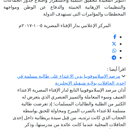
أكتوبر المجيدة لتحقيق التنمية والاستقرار واقتلاع جذور الجماعات
والتنظيمات الإرهابية الخبيثة والدفاع عن الوطن ومواجهة
المخططات والمؤامرات التى تستهدف الدولة
المركز الإعلامي بدار الإفتاء المصرية ٥-١٠-٢٠١٧م
اقرأ أيضا :
مرصد الإسلاموفوبيا يدين الاعتداء على طالبة مسلمة في
إحدى الحافلات بولاية شيفيلد الإنجليزية
أدان مرصد الإسلاموفوبيا التابع لدار الإفتاء المصرية الاعتداء
العنيف وسوء المعاملة والتمييز العنصري الذي يتعرض له
الكثير من الطلبة والطالبات المسلمات؛ إذ تعرضت طالبة
مسلمة للاعتداء بالضرب المبرح ومحاولة للخنق بواسطة
الحجاب الذي كانت ترتديه، من قِبل سيدة بريطانية داخل إحدى
الحافلات المحلية عندما كانت عائدة من مدرستها، وذكر