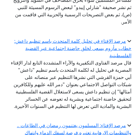
لمشاعر المسلمين سواء بحرق المصاحف في السويد والنرويج
ثم نشر صحيفة "شارلي إيبدو" لبعض الرسوم المسيئة للنبي
(ص)، ثم بعض التصريحات الرسمية والحزبية التي فاقمت من
الأمر.
مرصد الإفتاء في تحليل كلمة المتحدث باسم تنظيم داعش:
خطاب مأزوم يسعى لخلق حاضنة اجتماعية عبر القضية
الفلسطينية
قال مرصد الفتاوى التكفيرية والآراء المتشددة التابع لدار الإفتاء
المصرية في تحليل له لكلمة المتحدث باسم تنظيم "داعش"
أبي حمزة القرشي التي نشرها التنظيم عبر منصاته على
شبكات التواصل الاجتماعي بعنوان "دمر الله عليهم وللكافرين
أمثالها" إن تنظيم داعش يسعى لاستغلال القضية الفلسطينية
لتحقيق حاضنة اجتماعية وبشرية له تعوضه عن الخسائر
البشرية والمادية التي تعرض لها التنظيم في السنوات الأخيرة.
مرصد الإفتاء: المسلمون يغتنمون رمضان في الطاعات ..
والتنظيمات الإرهابية تعتبره فرصة لسفك الدماء وانتهاك