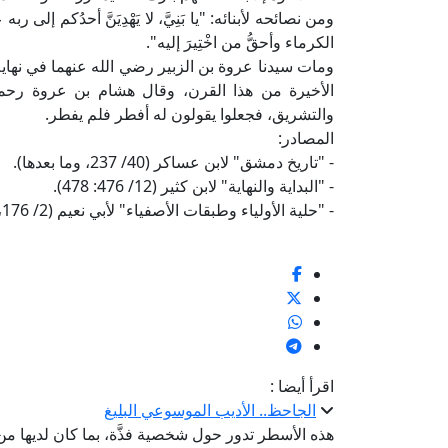
ومن نصائحه لأبنائه: "يا بَنِيَّ، لا يَهْدِيَنَّ أحدُكم إلى
الكرماء وأحقُّ من اخْتِيرَ إليه".
ومات سيدنا عروة بن الزبير رضي الله عنهما في نهاية
الأخيرة من هذا القرن، وقال هشام بن عروة رحمه 
والتشريق، فجعلوا يقولون له أفطر فلم يفطر.
المصادر:
- "تاريخ دمشق" لابن عساكر (40/ 237، وما بعدها).
- "البداية والنهاية" لابن كثير (12/ 476: 478).
- "حلية الأولياء وطبقات الأصفياء" لأبي نعيم (2/ 176، وما بعدها).
اقرأ أيضا :
الجاحظ.. الأديب الموسوعي البليغ
هذه الأسطر تدور حول شخصية فذَّة، بما كان لديها من