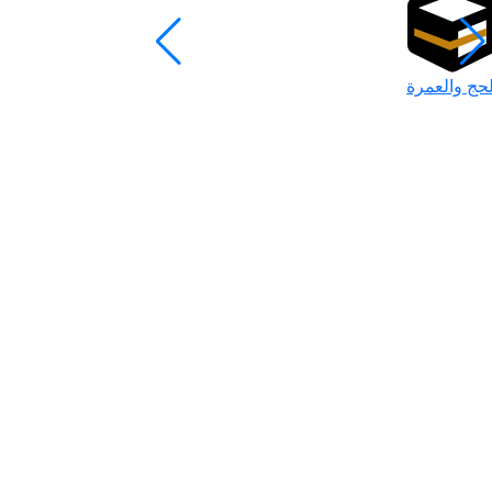
لحج والعمرة
رمضان