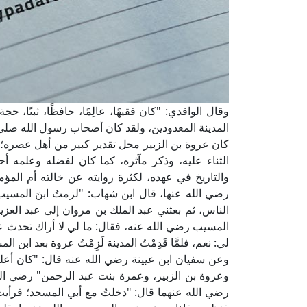
وقال الواقدي: "كان فقيهًا، عالِمًا، حافظًا، ثبتًا، 
المدينة المعدودين، ولقد كان أصحاب رسول الله صلى 
كان عروة بن الزبير محل تقدير كبير من أهل عصره؛ 
الثناء عليه، وذكر مآثره، كما كان لفضله وعلمه أحد
والتاريخ في عهده، لكثرة روايته عن خالته أم المؤ
رضي الله عنها، قال ابن شهاب: "لزمتُ ابنَ المسي
الناس، ثم بعثني عبد الملك بن مروان إلى عبد العز
المسيب رضي الله عنه، فقال: ما لي لا أراك تحدث 
لي: نعم، فلمَّا قَدِمْتُ المدينة لَزِمْتُ عروة بعد ابن المس
وعن سفيان ابن عيينة رضي الله عنه قال: "كان أعلم
وعروة بن الزبير، وعمرة بنت عبد الرحمن" رضي ال
رضي الله عنهما قال: "دخلتُ مع أبي المسجد؛ فرأيت 