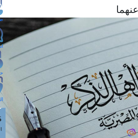
عنهما
طل
اس
حج
ال
م
الق