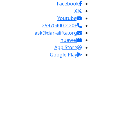
Facebook
X
Youtube
+20 2 25970400
ask@dar-alifta.org
huawei
App Store
Google Play