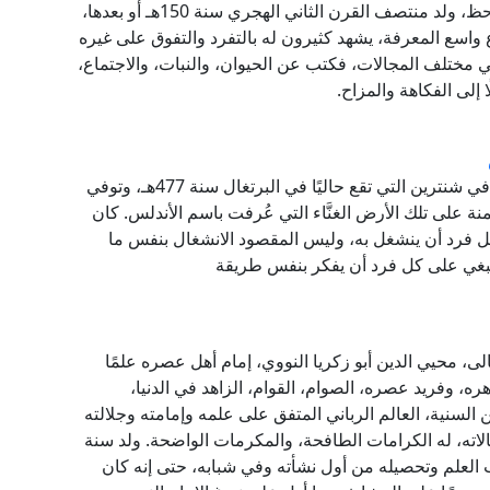
ظل. هذه الشخصيةُ هي: أبو عثمان عمرو بن بحر الجاحظ، ولد منتصف القرن الثاني الهجري سنة 150هـ أو بعدها،
اع واسع المعرفة، يشهد كثيرون له بالتفرد والتفوق على غيره
 مختلف المجالات، فكتب عن الحيوان، والنبات، والاجتماع،
ا إلى الفكاهة والمزاح.
ابن بسام الشنتريني أحد المؤرخين الأدباء النبهاء، ولد في شنترين التي تقع حاليًا في البرتغال سنة 477هـ، وتوفي
يمنة على تلك الأرض الغنَّاء التي عُرفت باسم الأندلس. كان
 كل فرد أن ينشغل به، وليس المقصود الانشغال بنفس ما
 ينبغي على كل فرد أن يفكر بنفس طريقة
الى، محيي الدين أبو زكريا النووي، إمام أهل عصره علمًا
دهره، وفريد عصره، الصوام، القوام، الزاهد في الدنيا،
لسنية، العالم الرباني المتفق على علمه وإمامته وجلالته
لاته، له الكرامات الطافحة، والمكرمات الواضحة. ولد سنة
بالجد في طلب العلم وتحصيله من أول نشأته وفي شبابه، حتى إنه كان