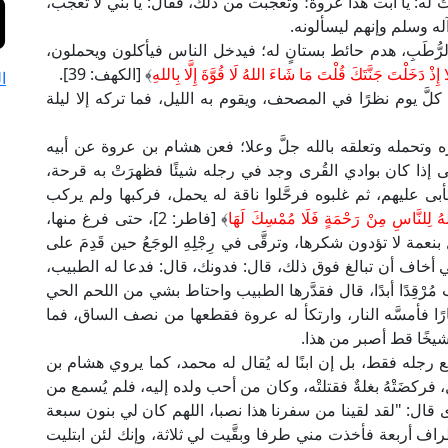
 له: يا أبت هذا عروة؛ وتعجبت من ذلك، فقال: يا بني لا تعجب،
له وسلم وإنهم ليسألونه.
لرُّطَبِ، هدم حائط بستانٍ له؛ فيدخل الناس فيأكلون ويحملون،
َا إِذْ دَخَلْتَ جَنَّتَكَ قُلْتَ مَا شَاءَ اللهُ لَا قُوَّةَ إِلَّا بِاللهِ
﴾ [الكهف: 39].
ا
لَّ يوم نظرًا في المصحف، ويقوم به الليل، فما تركه إلا ليلة
 وتحمله وتعلقه بالله جلَّ وعلا؛ فعن هشام بن عروة عن أبيه
 إذا كان بوادي القُرى وجد في رجله شيئًا فظهرَتْ به قرحة،
ى عليهم، ثم غلبوه فرحَّلوا ناقة له يحمل، فركبها ولم يركب
لهُ لِلنَّاسِ مِنْ رَحْمَةٍ فَلَا مُمْسِكَ لَهَا
﴾ [فاطر: 2]، حتى فرغ منها،
مة لا تؤدون شكرها، وترقَّى في رِجْلِهِ الوجَعُ حين قَدِمَ على
 فإني أخاف أن تبالغ فوق ذلك، قال: فدونك، قال: فدعا له الطبيب،
مُرْقِدًا أبدًا، قال فقدَّرها الطبيب واحتاط بشي من اللحم الحي
 فأمسَّه النار، وارتكأ له عروة فقطعها من نصف الساق، فما
يخًا قط أصبر من هذا.
رجله فقط، بل إن ابنًا له يُقال له محمد، كما يروي هشام بن
ركضَتْهُ بغلةٌ فقتلتْه، وكان من أحب ولده إليه، فلم يُسمع من
قال: "لقد لقينا من سفرنا هذا نصبا، اللهم كان لي بنون سبعة
اف أربعة فأخذت مني طرفا وبقَّيت لي ثلاثة، وإنك لئن ابتليت