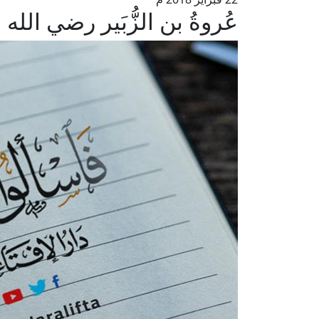
عُروةُ بن الزُّبَير رضي الله 