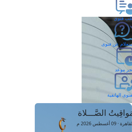
ب فتوى
تعلام عن فتوى
ز موعد
فتوى الهاتفية
َواقِيتُ الصَّـــلاة
اهرة · 09 أغسطس 2026 م