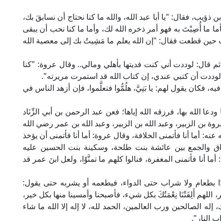
ن ذؤيب، فقال: "يا أبا عبد الله، والله ما كنا نحتاج أن نسابقَ بك،
ا ما أُصِبْتَ به فهو أمر ذخره الله لك، وأما ما كنا نحب أن يبقى
 حين قطعت فقال: "إن الله يعلم ما مَشِيتُ بك إلى معصية الله
ثم قال: لوددت أني كنت فديتها بأهلي ومالي.. وقال عروة: "كنا
الله لوددت أن كتبي عندي، إن كتاب الله قد استمرت مريرته".
كان يقول لهم: يا بَنِيَّ، هلُمُّوا فتعلَّموا، فإن أزهد الناس في
دعا الله بها، فرزقه الله إياها؛ فعن عبد الرحمن بن أبي الزِّنَاد
وة بن الزبير، وعبد الله بن الزبير، وعبد الله بن عمر رضي الله
ه عنه: أما أنا فأتمنى الخلافة، وقال عروة: أما أنا فأتمنى أن يؤخذ
راق والجمع بين عائشة بنت طلحة، وسكينة بنت الحسين عليه
 أنا فأتمنى المغفرة، فنالوا كلهم ما تمنَّوْا، ولعل ابنَ عمر قد
دًا بطعام ولا شراب حتى الدواء، فيطعمه أو يشربه حتى يقول:
 اللهم أَلِفَتْنَا نِعْمَتُكَ بكل شيء، فأصبحنا وأمسينا منها بكل خير،
 إله الصالحين ورب العالمين، الحمد لله، لا إله إلا الله ما شاء
اب النار".