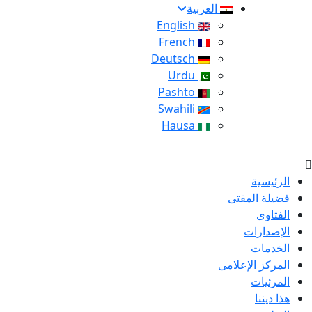
العربية
English
French
Deutsch
Urdu
Pashto
Swahili
Hausa
الرئيسية
فضيلة المفتى
الفتاوى
الإصدارات
الخدمات
المركز الإعلامى
المرئيات
هذا ديننا