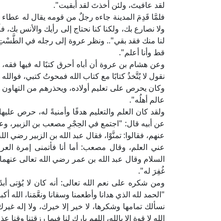
لقد عافيتَ، ولئن أخذتَ لقد أبقيت".
فلمَّا قَدِمَ المدينة جاءه رجلٌ من قومه يقال له عطاء ب
ولا نصارع بك، ولكنا كنا نحتاج إلى رأيك والأنس بك، فأم
لنا منك فقد بقي".. ونظر عروة إلى رجله في الطَّسْتِ
قط وأنا أعلم".
وعن هشام بن عروة أن أباه أحرق كتبًا له فيها فقه، 
نقول لا يُتَّخذُ كتابًا مع كتاب الله فمحوتُ كتبي، فو
وكان يحرص على تعليم أولاده، ويحذرهم من التهاون فيه، ف
عالم أهلُه".
ولقد كان العلم والتعليم هدفًا وأمنيةً له، حرص عليها و
عن أبيه قال: "اجتمع في الحِجْرِ مصعب بن الزبير، وعر
عنهم، فقالوا: تمنَّوْا، فقال عبد الله بن الزبير رضي الل
عني العلم، وقال مصعب: أما أنا فأتمنى إمرة الع
السلام وقال عبد الله بن عمر رضي الله تعالى عنهما: أما
غُفِرَ له".
ومن شكره على نعم الله تعالى: أنه كان لا يُؤتى أب
"الحمد لله الذي هدانا وأطعمنا وسقانا ونعَّمَنا، الله أكبر،
نسألك تمامها وشكرها، لا خير إلا خيرك، ولا إله غيرك،
الله لا قوة إلا بالله، اللهم بارك لنا فيما رزقتنا وقنا عذ