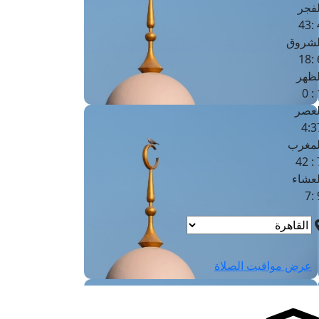
لفجر
4
لشروق
6
لظهر
1
لعصر
4:3
لمغرب
7 
لعشاء
9
عرض مواقيت الصلاة