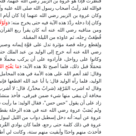
فنظرت فإذا هو عروة بن الزبير رضي الله عنهما، قلتُ
فوالله لقد رأيتُ أصحاب رسول الله صلى الله عليه وآ
وكان عروة بن الزبير رضي الله عنهما إذا كان أيام ا
وكان إذا دخله ردَّدَ هذه الآية فيه حتى يخرج منه: ﴿
وَلَوْل
ومن مناقبه رضي الله عنه أنه كان يقرأ ربع القرآن ك
قُطِعَتْ رِجله، ثم عاودَه من الليلة المقبلة.
ولِقطع رجله قصة مؤثرة تدل على قوَّة إيمانه وصبره
رضي الله عنه أنه خرج إلى الوليد بن عبد الملك حتى
وكانوا على رواحل، فأرادوه على أن يركب محملًا فأب
مَحمَلًا قبل ذلك، فلما أصبح تلا هذه الآية: ﴿
مَا يَفْتَحِ ال
وقال: لقد أنعم الله على هذه الأمة في هذه المحامل بنع
الوليد، فلما رآه الوليد قال: يا أبا عبد الله اقطعها
وقال له اشرب المُرْقِد (شرابٌ مخدِّر)، قال: لا أشرب 
مخافة أن يبقى منها شيء ضمن فيرقى، فأخذ منشارًا
زاد على أن يقول "حس حس"، فقال الوليد: ما رأيت ش
ولم يُصَبْ عروة رضي الله عنه في هذه الرحلة بقطع 
عروة عن أبيه: أنه دخل إسطبل دواب من الليل ليبول، ف
عروة في ذلك كلمة حتى رجع، فلما كان بوادي القُرى 
فأخذتَ منهم واحدًا وأبقيت منهم ستة، وكانت لي أطر