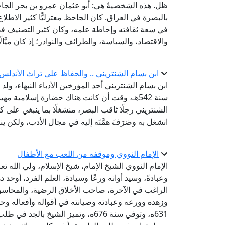
بالبصرة في العراق. كان الجاحظ معتزليًّا كثير الاطل
في سعة ثقافته وإحاطة علمه، وكان كثير التصنيف في
والاقتصاد، والسياسة، والطرائف والنوادر؛ إذ كان ميَّالً
ابن بسام الشنتريني .. والحفاظ على تراث الأندلس
سنة 542هـ، وقت أن كانت هناك حضارة إسلامية مه
الشنتريني رجلًا ثاقب البصر، منشغلًا بما ينبغي على
انشغل به وصَرَفَ همَّتَه إليه في مجال الأدب، ولكن
الإمام النووي وموقفه من اللعب مع الأطفال
الإمام النووي الشيخ الإمام، شيخ الإسلام، ولي الله تع
وعبادةً، وسيد أوانه ورعًا وسيادة، العلم الفرد، أوحد 
الراغب في الآخرة، صاحب الأخلاق الرضية، والمحاسن ا
وزهده وورعه وعبادته وصيانته في أقواله وأفعاله وحا
631ه، وتوفي سنة 676ه، وتميز الشيخ 