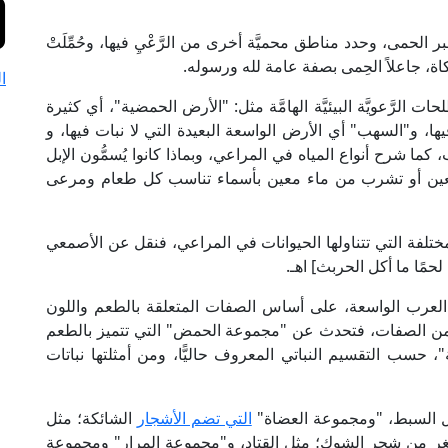
الحمى، وحدد مناطق محميَّة أخرى من الرَّعْيِ فيها، وحُمِّلَتْ
اة، جاعلاً الحِمى بصفة عامة لله ورسوله.
ا
لرَّعويَّة البيئيَّة الهامَّة مثل: "الأرض الحمضية"، أي كثيرة
ها، و"السهب" أي الأرض الواسعة البعيدة التي لا نبات فيها، و
ما شرح أنواع المياه في المراعي، وبماذا كانوا يُسمُّون الإبل
عى معين أو تشرب من ماء معين بأسماء تناسب كل طعام ومرعى
لمختلفة التي تتناولها الحيوانات في المراعي، فنقل عن الأصمعي
 لحمًا ما أكل الحربث] اهـ.
ة العرب الواسعة، على أساس الصفات المتعلقة بالطعم واللون
من الصفات، فتحدث عن "مجموعة الحمض" التي تتميز بالطعم
، حسب التقسيم النباتي المعروف حاليًّا، ومن أمثلتها نباتات
ثل السبط، "ومجموعة العضاة"
التي تضم الأشجار
الشائكة؛ مثل
ر من شجر الشوك؛ مثل القتاد، و"مجموعة المرار" ومجموعة