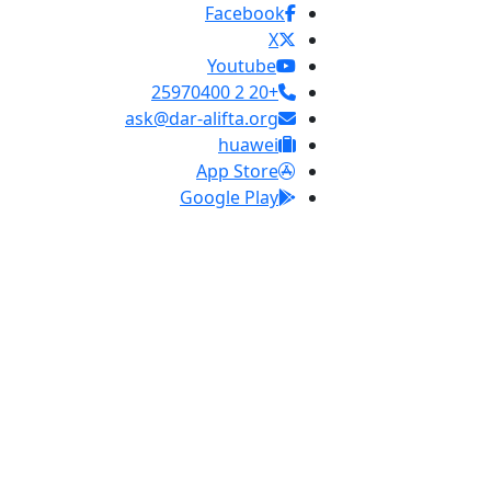
Facebook
X
Youtube
+20 2 25970400
ask@dar-alifta.org
huawei
App Store
Google Play