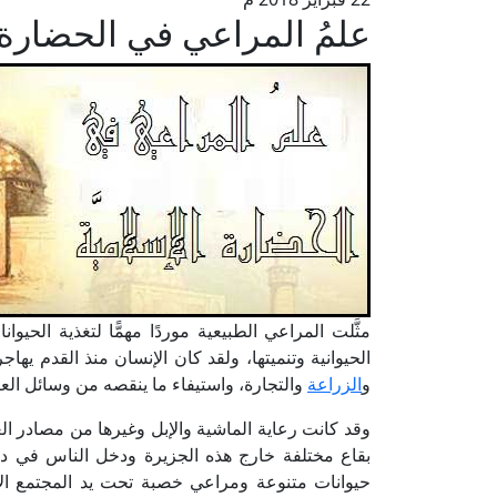
علمُ المراعي في الحضارة ال
مثَّلت المراعي الطبيعية موردًا مهمًّا لتغذية الحيو
الحيوانية وتنميتها، ولقد كان الإنسان منذ القدم يه
و
الزراعة
والتجارة، واستيفاء ما ينقصه من وسائل الع
وقد كانت رعاية الماشية والإبل وغيرها من مصادر ال
بقاع مختلفة خارج هذه الجزيرة ودخل الناس في دين 
حيوانات متنوعة ومراعي خصبة تحت يد المجتمع الإس