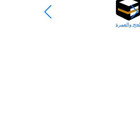
لحج والعمرة
رمضان