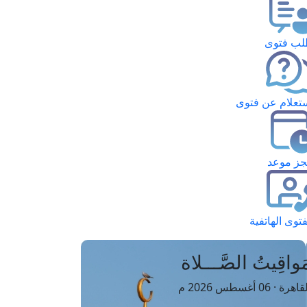
ب فتوى
تعلام عن فتوى
ز موعد
فتوى الهاتفية
َواقِيتُ الصَّـــلاة
اهرة · 06 أغسطس 2026 م