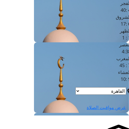
لفجر
4
لشروق
6
لظهر
1
لعصر
4:3
لمغرب
7 
لعشاء
9
عرض مواقيت الصلاة