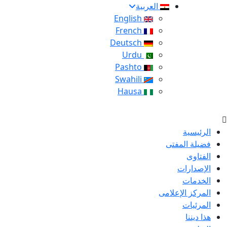
العربية
English
French
Deutsch
Urdu
Pashto
Swahili
Hausa
الرئيسية
فضيلة المفتى
الفتاوى
الإصدارات
الخدمات
المركز الإعلامى
المرئيات
هذا ديننا