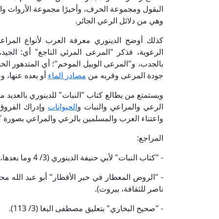
البقول ومجموعة الحرف، وأخيرًا مجموعة الأرواث وال
وهي من دلائل الرعي الجائر.
كذلك أوضح الدينوري معرفة العرب لأنواع المراعي
الرعوية، فذكر "المرعى المرئي الناجع" أي: الجي
بالجدب، و"المرعى الوبيل الموخم"؛ أي المتدهور الخر
جودة المرعى وقربه من
مصادر الماء
أو بعده عنها، 
ويستمتع من يطالع كتاب "النبات" للدينوري بالعديد م
الرعي والمراعي والنبات و
الحيوانات
وإدراك الفروق 
واعتناء العرب والمسلمين بالرعي والمراعي بصورة ك
المراجع:
- "كتاب النبات" لأبي حنيفة الدينوري (3/ 4 وما بعدها، ط. فرانز شتاينر، ڤيسبادن، ألمانيا).
ناصر للثقافة، بيروت).
- "صحيح البخاري" بتعليق مصطفى البغا (3/ 113).