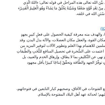
 بيَّنَ الله تعالى هذه المراحل في قوله تعالى: ﴿اللهُ الَّذِي
ْ بَعْدِ قُوَّةٍ ضَعْفًا وَشَيْبَةً يَخْلُقُ مَا يَشَاءُ وَهُوَ الْعَلِيمُ الْقَدِيرُ﴾
ا)
كا، والهدف منه معرفة كيفية الحصول على فعلٍ كبيرٍ بجهدٍ
 مكان القوة، والعقل مكان العضلات، والآلة بدل البدن. وقد
لمسلمين للاهتمام بهذا العلم وتطوير الآلات لتوفير المزيد من
تمدت على السُّخرة في تحصيل المنافع للنُّخَبِ والطَّبقاتِ
مَ نهى عن التَّكليفِ بما لا يطاق، وإرهاق الخدم والعبيد، بل
فِّرُ الجهد والطَّاقة وتحقِّقُ إنتاجًا كبيرًا بأقل مجهود
 الفتوحات في الآفاق، وصحبهم كبار التابعين في فتوحاتهم،
هم؛ لحداثة عهد أهل البلاد المفتوحة بالإسلام.