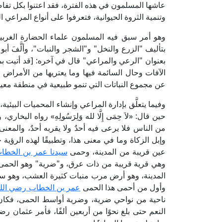
عاشها المسلمون في هذه الفترة، فقد اعتنوا بكل تف
وتنمية الثروة الحيوانية، فتعرفوا على أنواع المراعي ال
وهو أمر سبق فيه المسلمون علماء الحضارة الغربية 
بعنوان "الرعي والمراعي" قال في آخره: [قد أتيت
الآفات وحال السائمة فيها وما يعتريها من الأمرا
عن مجموع النباتات التي تنمو طبيعية في منطقة معي
وفيما يتعلَّق بإدارة المراعي وإنشاء المحميات البيئية
حين قال: «لاَ حِمَى إِلَّا لله وَلِرَسُولِهِ» رواه البخار
من الناس فلا يرعى فيه أحدٌ ولا يقربه أحدٌ، والمعنى
وإبل الزكاة وما في معنى هذا، وتطبيقًا لهذه الرؤي
عين قريبة من المدينة، وحمى
سيدنا عمر بن الخطا
وهي قرية قريبة من ذات عرق، و"ضرية" وهو الحمى ا
المدينة، وهو أرض مرب منبات كثيرة العشب، وهو سه
وأول من أحمى هذا الحمى
عمر بن الخطاب رضي الله
ناحية من نواحي ضرية، وضرية أواسط الحمى، فكان 
النعم حتى بلغ نحوًا من أربعين ألفًا، فأمر عثمان ر