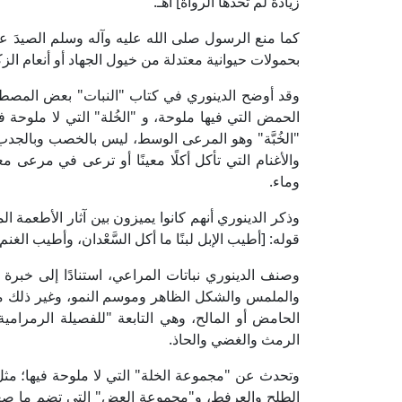
زيادة لم تحدها الرواة] اهـ.
كما منع الرسول صلى الله عليه وآله وسلم الصيدَ عبر 
بحمولات حيوانية معتدلة من خيول الجهاد أو أنعام الزك
وقد أوضح الدينوري في كتاب "النبات" بعض المصطلحات ا
الحمض التي فيها ملوحة، و "الخُلة" التي لا ملوحة في
"الخُبَّة" وهو المرعى الوسط، ليس بالخصب وبالجدب، ك
والأغنام التي تأكل أكلًا معينًا أو ترعى في مر
وماء.
وذكر الدينوري أنهم كانوا يميزون بين آثار الأطعمة ا
قوله: [أطيب الإبل لبنًا ما أكل السَّعْدان، وأطيب الغنم
وصنف الدينوري نباتات المراعي، استنادًا إلى خبر
والملمس والشكل الظاهر وموسم النمو، وغير ذلك 
الحامض أو المالح، وهي التابعة "للفصيلة الرمرامية"
الرمث والغضي والحاذ.
وتحدث عن "مجموعة الخلة" التي لا ملوحة فيها؛ م
الطلح والعرفط، و"مجموعة العض" التي تضم ما صغ