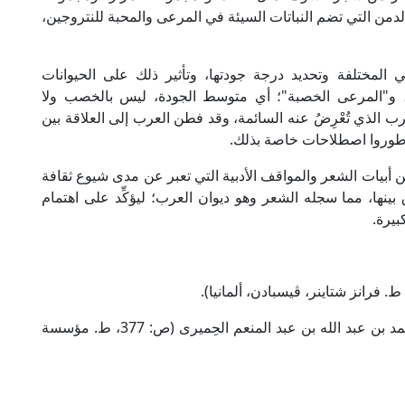
دمن التي تضم النباتات السيئة في المرعى والمحبة للنتروجين،
 المختلفة وتحديد درجة جودتها، وتأثير ذلك على الحيوانات
د، و"المرعى الخصبة"؛ أي متوسط الجودة، ليس بالخصب ولا
ب الذي تُعْرِضُ عنه السائمة، وقد فطن العرب إلى العلاقة بين
وطوروا اصطلاحات خاصة بذلك.
ن أبيات الشعر والمواقف الأدبية التي تعبر عن مدى شيوع ثقافة
بينها، مما سجله الشعر وهو ديوان العرب؛ ليؤكِّد على اهتمام
بيرة.
- "الروض المعطار في خبر الأقطار" أبو عبد الله محمد بن عبد الله بن عبد المنعم الحِميرى (ص: 377، ط. مؤسسة