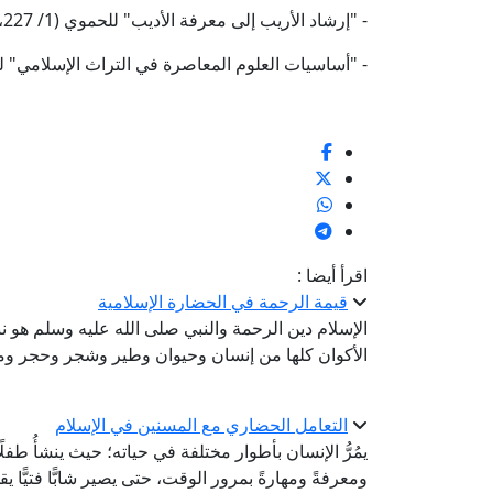
- "إرشاد الأريب إلى معرفة الأديب" للحموي (1/ 227، ط. دار الغرب الإسلامي).
- "أساسيات العلوم المعاصرة في التراث الإسلامي" للدكتور أحمد فؤاد 
اقرأ أيضا :
قيمة الرحمة في الحضارة الإسلامية
الإسلام دين الرحمة والنبي صلى الله عليه وسلم هو
الأكوان كلها من إنسان وحيوان وطير وشجر وحجر و
التعامل الحضاري مع المسنين في الإسلام
يمُرُّ الإنسان بأطوار مختلفة في حياته؛ حيث ينشأُ طفلًا
ومعرفةً ومهارةً بمرور الوقت، حتى يصير شابًّا فتيًّا