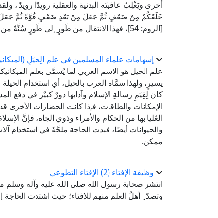
أخرى ويَغْلِبُ عافيتَه البدنية والعقلية رويدًا رويدًا، ولقد
خَلَقَكُمْ مِنْ ضَعْفٍ ثُمَّ جَعَلَ مِنْ بَعْدِ ضَعْفٍ قُوَّةً ثُمَّ جَعَلَ مِن
[الروم: 54]، فهذا الانتقال من طَورٍ إلى طَورٍ سُنَّةٌ من سُنَنِ الله في خَلقه.
إسهامات علماء المسلمين في علم الِحيَلِ (الميكانيك
علم الحيل هو الاسم العربي لما يُسمَّى بعلم الميكاني
يسيرٍ، ولهذا سمَّاه العرب بالحيل، أي استخدام الحيلة
كان لِقِيَمِ رسالةِ الإسلام وآدابها دورٌ كبيٌر في دفع ا
الإمكانات والطاقات، فإذا كانت الحضارات الأخرى قد اع
العُليا بها من الحكام والأمراء وذوي الجاه، فإنَّ الإسلا
والحيوانات أيضًا، فبدت الحاجة ملحَّةً في استخدام آلاتٍ تو
ممكن.
وظيفة الإفتاء (2) الإفتاء التطوعي
انتشر صحابة رسول الله صلى الله عليه وآله وسلم مع
وتصدّر أهلُ العلم منهم للإفتاء؛ حيث اشتدت الحاجة إلي