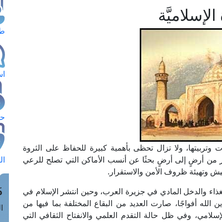
إسلاميَّة
طل
اس
حج
انات وتربيتها، ولا تزال تحظى بأهمية كبيرة للحفاظ على الثروة
اجر من أرضٍ إلى أرضٍ بحثًا عن أنسب الأماكن التي تصلح للرعي
ال
يش وتهيئة ظروف الأمن والاستقرار.
م
غذاء والدخل المادي في جزيرة العرب، وحين انتشر الإسلام في
الله أفواجًا، صارت العديد من البقاع المختلفة بما فيها من
الق
لامي، وفي ظل حالة التقدم العلمي والانفتاح الثقافي التي