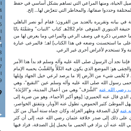
اصيل الحياة، ومنها المراعي التي تساهم بشكل أساسي في حفظ
ا
مختلفة وحددوا صفاتها، والمخاطر التي تتعرَّض لها... إلخ.
 :40
ا
في بيانه وتقريره بالعديد من القرون؛ فقام أبو نصر الباهلي
 :17
بتأليف "الزرع والنخل" و"الشجر والنبات"، وألَّفَ أبو حنيفة الدينوري المتوفى عام 282هـ كتاب "النبات" وضَمَّنَهُ بابًا
ا
 بما حضرني ذكره في وصف الرعي والمراعي وما يعرض لها من
 : 1
ض على ما استحسنت وضعه في هذا الكتاب] اهـ؛ فالمرعى عبارة
ا
نة ولا تستخدم لأغراض أخرى غير الرعي.
8
ا
، فإننا نجد أن الرسول صلى الله عليه وآله وسلم قد بدأ هذا الأمر
: 45
ي، والحِمَى هو: الموضع الذي يكون فيه الكَلَأُ والعُشْبُ يحميه الإمام
ا
 لا يُحْمى شيء من الأرض إلا ما يرصد لرعي خيل الجهاد وإبلها
 :10
ة حمى رسول الله صلى الله عليه وآله وسلم عين "النقيع"، وهي
ب رضي الله عنه
"الشَّرَف" وهي من أعمال المدينة، و"الرَّبَذَة"
لذي قال عنه الحميري: [وهو أكبر الأحماء، وهو من ضرية إلى
ل الموطئ كثير الحموض، تطول عنه الأوبار، وتتفتق الخواصر،
 عنه
لإبل الصدقة وظهر الغزاة، وكان حِماه ستة أميال من كل
على ذلك إلى صدر خلافة عثمان رضي الله عنه، إلى أن كثر
ضي الله عنه أن يزاد في الحمى ما يحمل إبل الصدقة، فزاد فيها