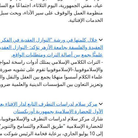
عياد، مفتي الجمهورية، اليوم الثلاثاء، اجتماعًا مع السا
منظومة العمل والوقوف على سير الأداء، وبحث سبل ت
الخدمات الإفتائية.
خلال كلمتها في ورشة "النوازل العقدية في الفكر ال
العقيدة والفلسفة بجامعة الأزهر تؤكد: -النوازل العقد
علميًّا يجمع بين أصالة التراث ومتطلبات الواقع.
- التراث الكلامي الإسلامي يمتلك أدوات راسخة لمواج
والإسلاموفوبيا.-الإسلاموفوبيا تقوم على تشويه صورة 
علماء الكلام أسسوا منهجًا يجمع بين العقل والنقل وال
وتعزيز التعاون بين المؤسسات الدينية والعلمية ضرورة
مركز سلام لدراسات التطرف التابع لدار الإفتاء 
الأول للحضارة الإسلامية بجمهورية أوزبكستان
شارك مركز سلام لدراسات التطرف والإسلاموفوبيا، الت
إلى 10 يوليو الجاري، برعاية فخامة الرئيس شوك