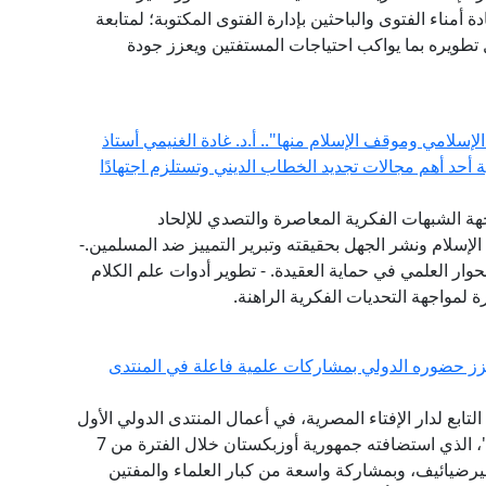
دة أمناء الفتوى والباحثين بإدارة الفتوى المكتوبة؛ لمتابعة
طويره بما يواكب احتياجات المستفتين ويعزز جودة
إسلامي وموقف الإسلام منها".. أ.د. غادة الغنيمي أستاذ
ية أحد أهم مجالات تجديد الخطاب الديني وتستلزم اجتهادًا
هة الشبهات الفكرية المعاصرة والتصدي للإلحاد
الإسلام ونشر الجهل بحقيقته وتبرير التمييز ضد المسلمين.-
حوار العلمي في حماية العقيدة. - تطوير أدوات علم الكلام
 لمواجهة التحديات الفكرية الراهنة.
يعزز حضوره الدولي بمشاركات علمية فاعلة في المنتدى
ابع لدار الإفتاء المصرية، في أعمال المنتدى الدولي الأول
للحضارة الإسلامية "طريق السلام والتسامح والتنوير"، الذي استضافته جمهورية أوزبكستان خلال الفترة من 7
ت ميرضيائيف، وبمشاركة واسعة من كبار العلماء والمفتين