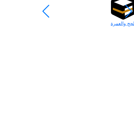
لحج والعمرة
رمضان