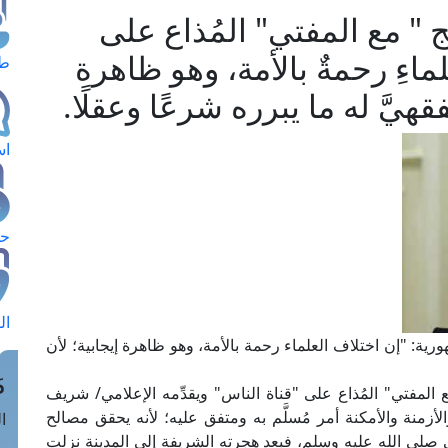
 " مع المفتي" المُذاع على
لماءِ رحمةٌ بالأمة، وهو ظاهرة
طل
قهيَّ له ما يبرره شرعًا وعقلًا.
اس
حج
ال
ية: "إن اختلاف العلماء رحمة بالأمة، وهو ظاهرة إيجابية؛ لأن
م
المفتي" المُذاع على "قناة الناس" ويقدِّمه الإعلامي/ شريف
ال والأزمنة والأمكنة أمر مُسلَّم به ومتفق عليه؛ لأنه يحقق مصالح
الق
 صلى الله عليه وسلم، فبعد هجرته الشريفة إلى المدينة نزلت