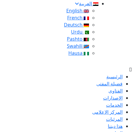
العربية
English
French
Deutsch
Urdu
Pashto
Swahili
Hausa
الرئيسية
فضيلة المفتى
الفتاوى
الإصدارات
الخدمات
المركز الإعلامى
المرئيات
هذا ديننا