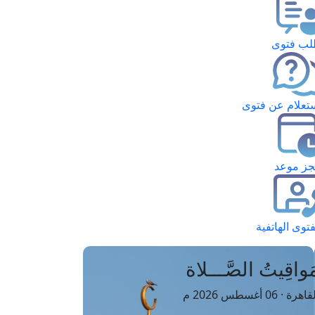
ب فتوى
تعلام عن فتوى
ز موعد
فتوى الهاتفية
َواقِيتُ الصَّـــلاة
اهرة · 06 أغسطس 2026 م