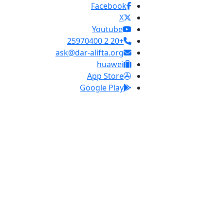
Facebook
X
Youtube
+20 2 25970400
ask@dar-alifta.org
huawei
App Store
Google Play