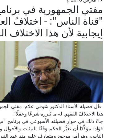
مفتي الجمهورية في برنامج
"قناة الناس": - اختلافُ الع
إيجابية لأن هذا الاختلاف الف
قال فضيلة الأستاذ الدكتور شوقي علام، مفتي الجمهور
هذا الاختلافَ الفقهي له ما يُبرره شرعًا وعقلًا".
جاءَ ذلك في حوار فضيلته الأسبوعي في برنامج "مع 
فؤاد؛ مؤكِّدًا أن تغيُّر الحكم وَفْقًا للبيئات والأحو
الناس، وهو أمر موجود ومتعارف عليه منذ عهد النبي