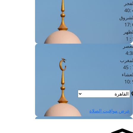
لفجر
4
لشروق
6
لظهر
1
لعصر
4:3
لمغرب
7 
لعشاء
9
عرض مواقيت الصلاة