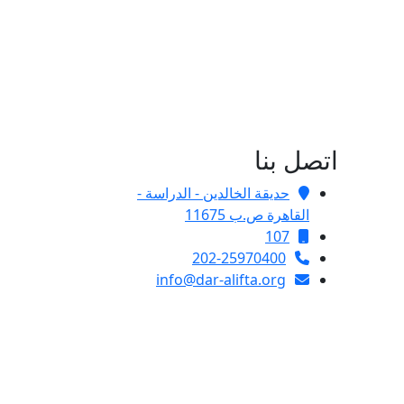
اتصل بنا
حديقة الخالدين - الدراسة -
القاهرة ص.ب 11675
107
202-25970400
info@dar-alifta.org