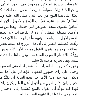
تشريعات جديدة لم تكن موجودة في العهد المكِّي لت
والجهالة؛ فنزلتْ ضوابطُ شرعيةٌ لبعض المعاملات كَعقدِ ا
أيضًا على هذا النهج من بعد النبي صلى الله عليه 
الصُنَّاع" وغيرها عندما تغيَّرت الذِّممُ والأحوال؛ ل
أساسٌ للفتوى نتيجةَ الظواهر التي حَدَثتْ؛ وهذا من س
وأوضح فضيلة المفتي أن زواجَ القاصرات -أو الصغيرا
الزمن الأول بما يناسبُ بيئتَهم وأحوالَهم، أما الآن فلا؛ 
ولَفَتَ فضيلته النظر إلى أن هذا الزواج قد منعه بعض 
ببطلانه، وقولهما يقوي القولَ بمنعه الآن؛ لأنه يجوز 
سنة، وهى تجربة فريدة بلا شك.
وعن حكمِ زواج القاصرات أكَّد فضيلةُ المفتي أنه مع م
وحتى على رأي جمهور الفقهاء، فإنه لم يقل أحدٌ منه
ويكون من حق وليِّ الأمر في هذه الحالة أن يقيِّدَ 
اختيار وليِّ الأمر لقولٍ من أقوال أهل العلم يكون رافع
فهذا كله يؤكِّد أن القول بالمنع مُسْتنِدٌ إلى الاخ
المجتمعي والقواعد الفقهية الضابطة له.