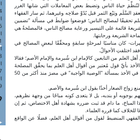
ا
ُنظِّمَ حياةَ الناس وتضبط بعض المعاملات التي شابها الغرر
 :40
لسَّلَم وبَيْع الثمر قبل بُدُوِّ صلاحِه وغيرهما، ثم سار الفقهاء
ا
وسلم تحقيقًا لمصالح الناس؛ فوضعوا ضوابطَ في مسألة "تضمين
 :17
أن الشريعةَ قائمة على التيسير ورعاية مصالح الناس، فالمصلحةُ هي
ا
ماحة الشريعة ورحابتها.
 : 1
ت- كان مناسبًا لمرحلةٍ سابقةٍ ومحقِّقًا لبعضِ المصالح في
ا
فقد اختلفتِ الأحوالُ.
8
أهل العلم من التابعين كالإمام ابن شُبرمة والإمام الأصم؛ فقالا
ا
الأخذ بأيِّ قول مُعتبر من أقوال أهل العلم بما يحقِّق المصلحةَ
: 45
ووَفْقًا للاختيار الفقهي المنضبط، وهو تمامًا ما حدث في الأخذ بمسألة "الوصية الواجبة" في مصرَ منذ أكثر من 50
ا
 :10
نع زواج الصغار أخذًا بقول ابن شُبرمة والأصم.
م بوجوبه أو بندبه، بل لا يتعدى كونه مباحًا من وجهة نظرهم،
هذا المباحَ، ما دام قد ثبت ضرره بشهادة أهل الاختصاص، ثم إن
ًا للخلاف كما قرره العلماء.
تيار الفقهي المنضبط لقول من أقوال أهل العلم، فضلًا عن الواقع