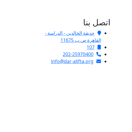
اتصل بنا
حديقة الخالدين - الدراسة -
القاهرة ص.ب 11675
107
202-25970400
info@dar-alifta.org