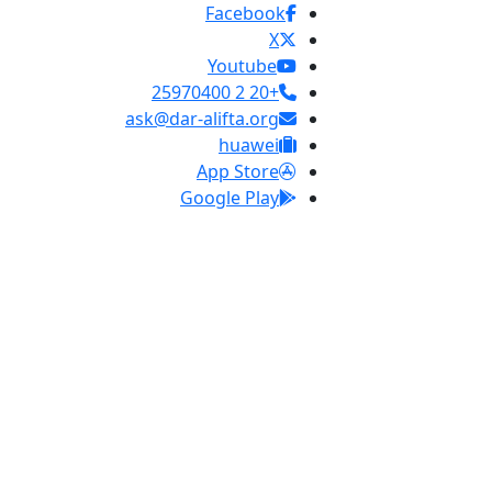
Facebook
X
Youtube
+20 2 25970400
ask@dar-alifta.org
huawei
App Store
Google Play