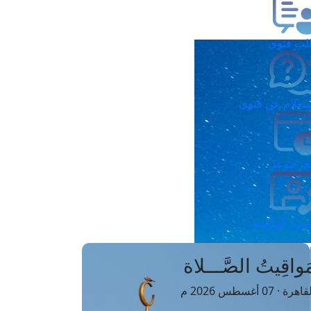
ب فتوى
تعلام عن فتوى
ز موعد
فتوى الهاتفية
َواقِيتُ الصَّـــلاة
اهرة · 07 أغسطس 2026 م