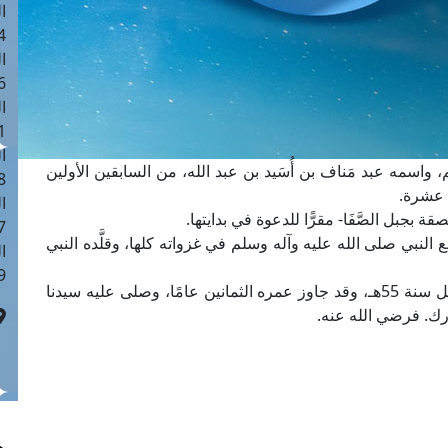
ا
 :41
ا
 :17
ا
 : 1
ا
، واسمه عبد مَناف بن أُسَيد بن عبد الله، من السابقين الأولين
8
 عشرة.
ا
ة بجبل الصَّفَا- مقرًّا للدعوة في بدايتها.
: 44
لنبي صلى الله عليه وآله وسلم في غزواته كلها، وقلَّده النبي
ا
 :9
توفي رضي الله عنه بالمدينة المنورة سنة 53هـ، وقيل سنة 55هـ، وقد جاوز عمره الثمانين عامًا، وصلى عليه سيدنا
رك. فرضي الله عنه.