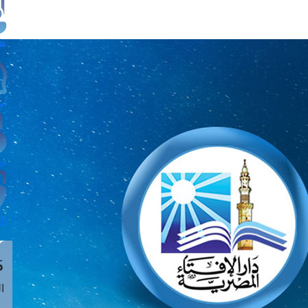
طل
اس
حج
ال
م
الق