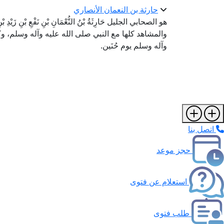
حارثة بن النعمان الأنصاري
هو الصحابي الجليل حَارِثَةُ بْنُ النُّعْمَانِ بْنِ نَفْعِ بْنِ زَيْدِ بْنِ
والمشاهد كلها مع النبي صلى الله عليه وآله وسلم، وكا
وآله وسلم يوم حُنَين.
اتصل بنا
حجز موعد
استعلام عن فتوى
طلب فتوى