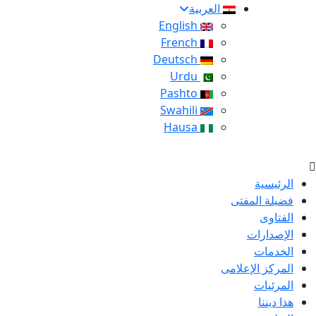
العربية
English
French
Deutsch
Urdu
Pashto
Swahili
Hausa
الرئيسية
فضيلة المفتى
الفتاوى
الإصدارات
الخدمات
المركز الإعلامى
المرئيات
هذا ديننا