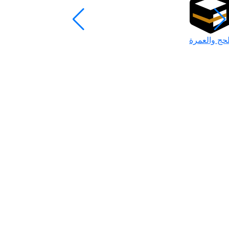
لحج والعمرة
رمضان