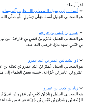
اقرأ أيضا :
أنسة مولى رسول الله صلى الله عليه وآله وسلم
هو الصحابي الجليل أَنَسَةَ مَوْلَى رَسُولِ اللَّهِ صلّى الل
عمرو بن قيس بن خارجة
هو الصحابي الجليل عَمْرُو بنُ قَيْسِ بنِ خَارِجَةَ، من بَنِي 
بنِ قَيْسِ. شهد بدرًا. فرضي الله عنه.
ذو الشمالين عمير بن عبد عمرو
هو الصحابي الجليل عُمَيْرُ بْنُ عَبْدِ عَمْرو بْنِ نَضْلة بنِ عَمْرو 
عَمْرِو بْنِ عَامِرِ بْنِ خُزَاعَةَ، -نسبه بعضُ العلماء إلى مَلك
زياد بن كعب بن عمرو
هو الصحابي الجليل زِيَادُ بْنُ كَعْبِ بْنِ عَمْرِو بْنِ عَدِيِّ بْنِ عَامِ
الرَّبْعَةِ بْنِ رَشْدَانَ بْنِ قَيْسِ بْنِ جُهَيْنَةَ قبيلة من ق