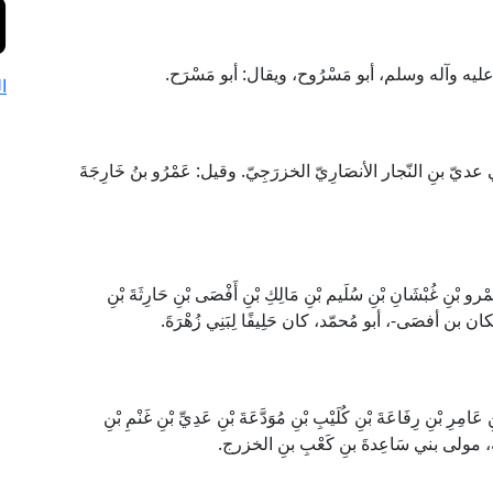
ه عليه وآله وسلم، أبو مَسْرُوح، ويقال: أبو مَسْرَح.
ا
عديّ بنِ النّجار الأنصَارِيّ الخزرَجِيّ. وقيل: عَمْرُو بنُ خَارِجَةَ
بْنِ غُبْشَانِ بْنِ سُلَيم بْنِ مَالِكِ بْنِ أَفْصَى بْنِ حَارِثَةَ بْنِ
ان بن أفصَى-، أبو مُحمّد، كان حَلِيفًا لِبَنِي زُهْرَةَ.
رِ بْنِ رِفَاعَةَ بْنِ كُلَيْبِ بْنِ مُوَدَّعَةَ بْنِ عَدِيِّ بْنِ غَنْمِ بْنِ
ُضَاعة، مولى بني سَاعِدةَ بنِ كَعْبِ بنِ الخزرج.