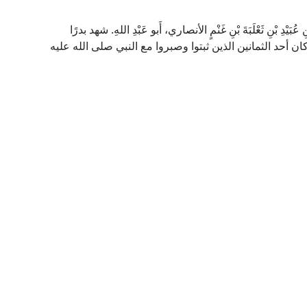
 عُبَيْدِ بْنِ ثَعْلَبَةَ بْنِ غَنْمٍ الأنصاري، أَبو عَبْدِ اللهِ. شهد بدرًا
ن أحد الثمانين الذين ثبتوا وصبروا مع النبي صلى الله عليه