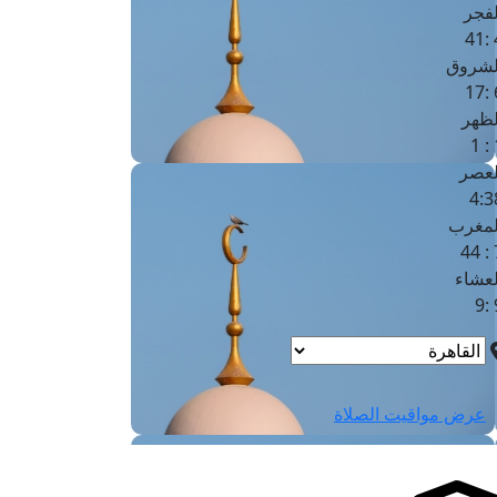
لفجر
4
لشروق
6
لظهر
1
لعصر
4:3
لمغرب
7 
لعشاء
9
عرض مواقيت الصلاة