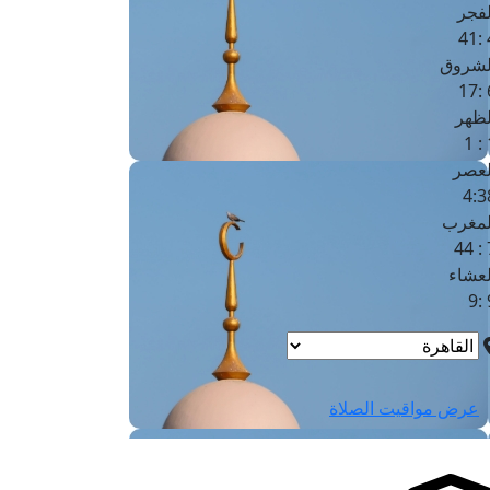
لفجر
4
لشروق
6
لظهر
1
لعصر
4:3
لمغرب
7 
لعشاء
9
عرض مواقيت الصلاة