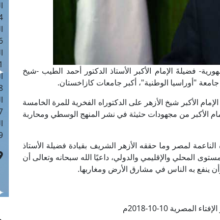
ا
 :41
ا
 :17
ا
 : 1
رية- فضيلةَ الإمام الأكبر الأستاذ الدكتور أحمد الطيب -شيخ
ا
جامعة "أوراسيا الوطنية"، أكبر جامعات كازاخستان.
8
ا
إمام الأكبر شيخ الأزهر على الدكتوراه الفخرية للمرة الخامسة
: 44
لإمام الأكبر من مجهودات حثيثة في نشر المنهج الوسطي ومحاربة
ا
 :9
 الناعمة لمصر وما حققه الأزهر الشريف بقيادة فضيلة الأستاذ
ستوى المحلي والإقليمي والدولي، داعيًا الله سبحانه وتعالى أن
أن ينفع به الناس في مشارق الأرض ومغاربها.
ء المصرية 10-10-2018م