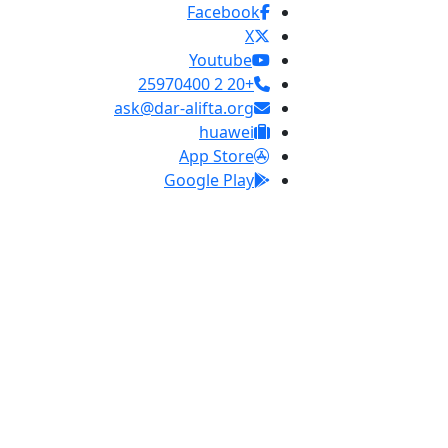
Facebook
X
Youtube
+20 2 25970400
ask@dar-alifta.org
huawei
App Store
Google Play