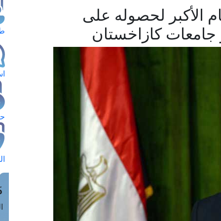
ام الأكبر لحصوله على
ر جامعات كازاخستان
طل
اس
حج
ال
م
الق