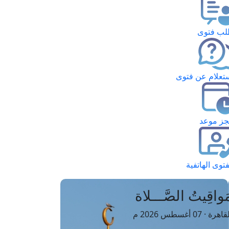
ب فتوى
تعلام عن فتوى
ز موعد
فتوى الهاتفية
َواقِيتُ الصَّـــلاة
اهرة · 07 أغسطس 2026 م