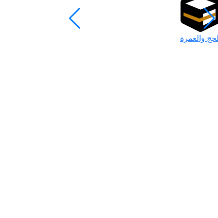
لحج والعمرة
رمضان