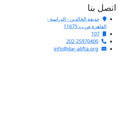
اتصل بنا
حديقة الخالدين - الدراسة -
القاهرة ص.ب 11675
107
202-25970400
info@dar-alifta.org