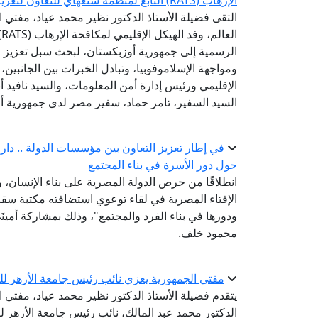
الإرهاب (RATS) التابع لمنظمة شنغهاي للتعاون لتعزيز التعاون في مواجهة التطرف والإسلاموفوبيا
التقى فضيلة الأستاذ الدكتور نظير محمد عياد، مفتي ال
ا
الرسمية إلى جمهورية أوزبكستان، لبحث سبل تعزيز 
ومواجهة الإسلاموفوبيا، وتبادل الخبرات بين الجانبين
الإقليمي ورئيس إدارة أمن المعلومات، والسيد نافيد أ
السيد السفير، تامر حماد، سفير مصر لدى جمهورية أ
في إطار تعزيز التعاون بين مؤسسات الدولة .. دار الإ
حول دور الأسرة في بناء المجتمع
انطلاقًا من حرص الدولة المصرية على بناء الإنسان،
الإفتاء المصرية في لقاء توعوي استضافته مكتبة سقارة
ودورها في بناء الفرد والمجتمع"، وذلك بمشاركة أمينَ
محمود خلف.
مفتي الجمهورية يعزي نائب رئيس جامعة الأزهر للو
يتقدم فضيلة الأستاذ الدكتور نظير محمد عياد، مفتي 
الدكتور محمد عبد المالك، نائب رئيس جامعة الأزهر لفر