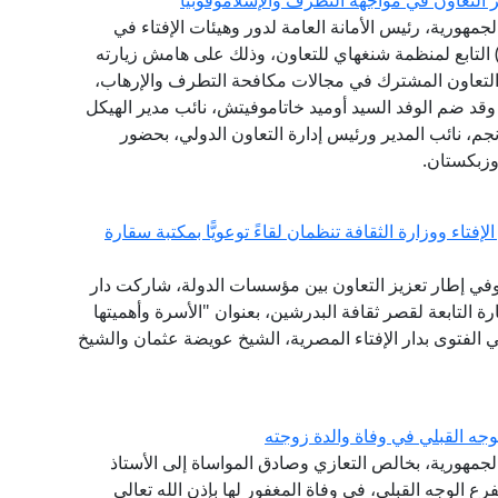
جمهورية، رئيس الأمانة العامة لدور وهيئات الإفتاء في
لعالم، وفد الهيكل الإقليمي لمكافحة الإرهاب (RATS) التابع لمنظمة شنغهاي للتعاون، وذلك على هامش زيارته
التعاون المشترك في مجالات مكافحة التطرف والإرهاب،
، وقد ضم الوفد السيد أوميد خاتاموفيتش، نائب مدير الهيكل
نجم، نائب المدير ورئيس إدارة التعاون الدولي، بحضور
وزبكستان.
فتاء ووزارة الثقافة تنظمان لقاءً توعويًّا بمكتبة سقارة
 وفي إطار تعزيز التعاون بين مؤسسات الدولة، شاركت دار
 التابعة لقصر ثقافة البدرشين، بعنوان "الأسرة وأهميتها
ي الفتوى بدار الإفتاء المصرية، الشيخ عويضة عثمان والشيخ
جه القبلي في وفاة والدة زوجته
الجمهورية، بخالص التعازي وصادق المواساة إلى الأستاذ
ع الوجه القبلي، في وفاة المغفور لها بإذن الله تعالى