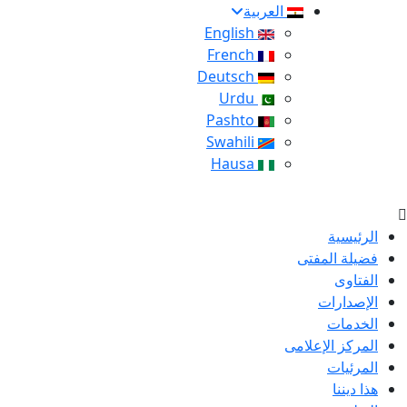
العربية
English
French
Deutsch
Urdu
Pashto
Swahili
Hausa
الرئيسية
فضيلة المفتى
الفتاوى
الإصدارات
الخدمات
المركز الإعلامى
المرئيات
هذا ديننا