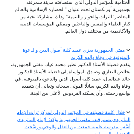
الختامية للمؤتمر الدولي الذي استضافته مدينة سمرقند
بجمهورية أوزبكستان تحت عنوان "الحضارة الإسلامية والعالم
المعاصر: التراث والحوار والتنمية" وذلك بمشاركة نخبة من
كبار العلماء والمفتين والباحثين وممثلي المؤسسات الدينية
والأكاديمية من مختلف دول العالم.
مفتي الجمهورية يعزي عميد كلية أصول الدين والدعوة
بالمنوفية في وفاة والده الكريم
يتقدم فضيلة الأستاذ الدكتور نظير محمد عياد، مفتي الجمهورية،
بخالص التعازي وصادق المواساة إلى فضيلة الأستاذ الدكتور
خالد عبدالعال، عميد كلية أصول الدين والدعوة بالمنوفية، في
وفاة والده الكريم، سائلًا المولى سبحانه وتعالى أن يتغمده
بواسع رحمته، وأن يسكنه الفردوس الأعلى من الجنة.
خلال كلمة فضيلته في المؤتمر الدولي لمركز تراث الإمام
الماتريدي بسمرقند.. مفتي الجمهورية يؤكد: الإمام الماتريدي
أسَّس مدرسة علمية جمعت بين العقل والوحي ورسَّخت
الاعتدال والوسطية