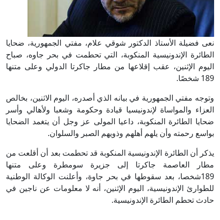
نعى فضيلة الأستاذ الدكتور شوقي علام، مفتي الجمهورية، ضحايا
الطائرة الإندونيسية المنكوبة، التي تحطمت في بحر جاوه، صباح
اليوم الإثنين، عقب إقلاعها من مطار جاكرتا الدولي وعلى متنها
189 شخصًا.
وتوجه مفتي الجمهورية في بيانه الذي أصدره، اليوم الاثنين، بخالص
العزاء والمواساة لإندونيسيا قيادة وحكومة وشعبا ولأهالي وأسر
ضحايا الطائرة المنكوبة، داعيا المولى عز وجل أن يتغمد الضحايا
بواسع رحمته وأن يلهم أهلهم وذويهم الصبر والسلوان.
يذكر أن الطائرة الإندونيسية المنكوبة قد تحطمت بعد أن أقلعت من
مطار العاصمة جاكرتا إلى جزيرة سومطرة وعلى متنها
189شخصا، بعد سقوطها في بحر جاوة، وأعلنت الوكالة الوطنية
للطوارئ الإندونيسية، اليوم الإثنين، أنه لا معلومات عن ناجين في
حادث تحطم الطائرة الإندونيسية.