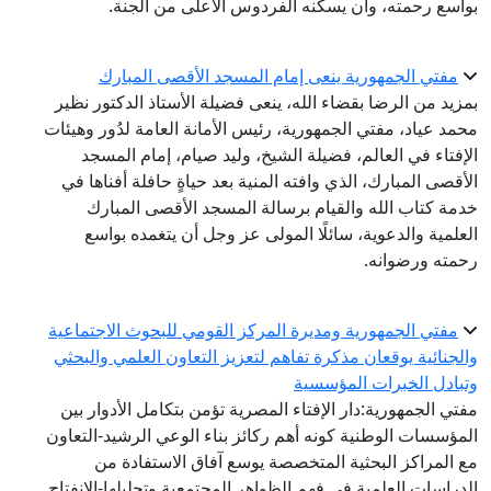
بواسع رحمته، وأن يسكنه الفردوس الأعلى من الجنة.
مفتي الجمهورية ينعى إمام المسجد الأقصى المبارك
بمزيد من الرضا بقضاء الله، ينعى فضيلة الأستاذ الدكتور نظير
محمد عياد، مفتي الجمهورية، رئيس الأمانة العامة لدُور وهيئات
الإفتاء في العالم، فضيلة الشيخ، وليد صيام، إمام المسجد
الأقصى المبارك، الذي وافته المنية بعد حياةٍ حافلة أفناها في
خدمة كتاب الله والقيام برسالة المسجد الأقصى المبارك
العلمية والدعوية، سائلًا المولى عز وجل أن يتغمده بواسع
رحمته ورضوانه.
مفتي الجمهورية ومديرة المركز القومي للبحوث الاجتماعية
والجنائية يوقعان مذكرة تفاهم لتعزيز التعاون العلمي والبحثي
وتبادل الخبرات المؤسسية
مفتي الجمهورية:دار الإفتاء المصرية تؤمن بتكامل الأدوار بين
المؤسسات الوطنية كونه أهم ركائز بناء الوعي الرشيد-التعاون
مع المراكز البحثية المتخصصة يوسع آفاق الاستفادة من
الدراسات العلمية في فهم الظواهر المجتمعية وتحليلها-الانفتاح