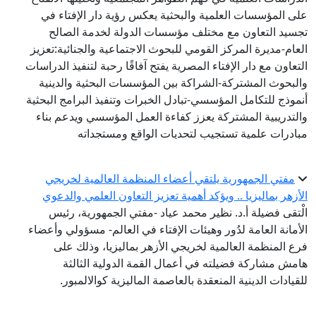
على المؤسسات العلمية والبحثية يعكس رؤية دار الإفتاء في
تجسيد التعاون مع مختلف مؤسسات الدولة لخدمة الصالح
العام-مديرة المركز القومي للبحوث الاجتماعية والجنائية:تعزيز
التعاون مع دار الإفتاء المصرية يفتح آفاقًا رحبة لتنفيذ الدراسات
والبحوث المشتركة-الشراكة بين المؤسسات البحثية والدينية
أنموذج للتكامل المؤسسي-تبادل الخبرات وتنفيذ البرامج البحثية
والتدريبية المشتركة يعزز كفاءة العمل المؤسسي ويدعم بناء
مبادرات علمية تستجيب لتحديات الواقع ومستجداته
مفتي الجمهورية يلتقي أعضاء المنظمة العالمية لخريجي
الأزهر بماليزيا .. ويؤكد أهمية تعزيز التعاون العلمي والدعوي
الْتقى فضيلة أ.د. نظير محمد عياد -مفتي الجمهورية، رئيس
الأمانة العامة لدُور وهيئات الإفتاء في العالم- مسؤولي وأعضاء
فرع المنظمة العالمية لخريجي الأزهر بماليزيا، وذلك على
هامش مشاركة فضيلته في أعمال القمة الدولية الثالثة
للقيادات الدينية المنعقدة بالعاصمة الماليزية كوالالمبور.