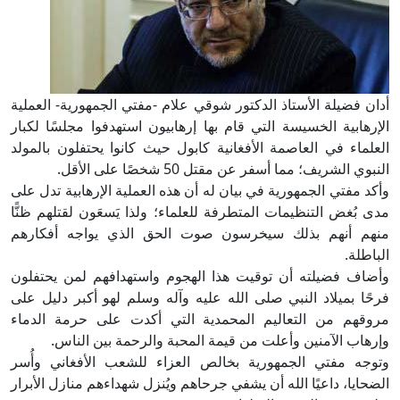
أدان فضيلة الأستاذ الدكتور شوقي علام -مفتي الجمهورية- العملية
الإرهابية الخسيسة التي قام بها إرهابيون استهدفوا مجلسًا لكبار
العلماء في العاصمة الأفغانية كابول حيث كانوا يحتفلون بالمولد
النبوي الشريف؛ مما أسفر عن مقتل 50 شخصًا على الأقل.
وأكد مفتي الجمهورية في بيان له أن هذه العملية الإرهابية تدل على
مدى بُغض التنظيمات المتطرفة للعلماء؛ ولذا يَسعَون لقتلهم ظنًّا
منهم أنهم بذلك سيخرسون صوت الحق الذي يواجه أفكارهم
الباطلة.
وأضاف فضيلته أن توقيت هذا الهجوم واستهدافهم لمن يحتفلون
فرحًا بميلاد النبي صلى الله عليه وآله وسلم لهو أكبر دليل على
مروقهم من التعاليم المحمدية التي أكدت على حرمة الدماء
وإرهاب الآمنين وأعلت من قيمة المحبة والرحمة بين الناس.
وتوجه مفتي الجمهورية بخالص العزاء للشعب الأفغاني وأُسر
الضحايا، داعيًا الله أن يشفي جرحاهم ويُنزل شهداءهم منازل الأبرار