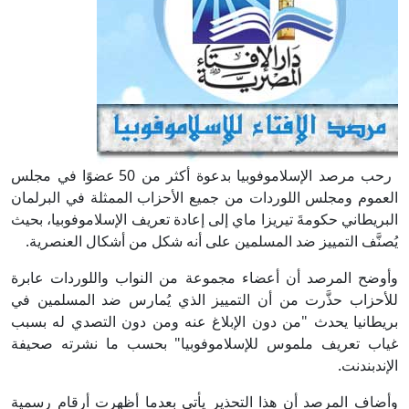
رحب مرصد الإسلاموفوبيا بدعوة أكثر من 50 عضوًا في مجلس
العموم ومجلس اللوردات من جميع الأحزاب الممثلة في البرلمان
البريطاني حكومةَ تيريزا ماي إلى إعادة تعريف الإسلاموفوبيا، بحيث
يُصنَّف التمييز ضد المسلمين على أنه شكل من أشكال العنصرية.
وأوضح المرصد أن أعضاء مجموعة من النواب واللوردات عابرة
للأحزاب حذَّرت من أن التمييز الذي يُمارس ضد المسلمين في
بريطانيا يحدث "من دون الإبلاغ عنه ومن دون التصدي له بسبب
غياب تعريف ملموس للإسلاموفوبيا" بحسب ما نشرته صحيفة
الإندبندنت.
وأضاف المرصد أن هذا التحذير يأتي بعدما أظهرت أرقام رسمية