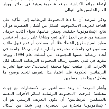
ارتفاع جرائم الكراهية بدوافع عنصرية ودينية في إنجلترا وويلز
للعام الخامس على التوالي.
وذكر المرصد أن ما دعا المجموعةَ البريطانية إلى التأكيد على
الحاجة لتعريف الإسلاموفوبيا كشكل من أشكال العنصرية هو أن
نتائج الإسلاموفوبيا حقيقية، ويمكن قياسها، سواء أكانت حرمان
مسلمة من فرص العمل؛ لأنها تضع وشاحًا على رأسها، أم تدنيس
معابد للسيخ بطريق الخطأ؛ ظنًّا بأنها مساجد، أم عدم قبول طلاب
مسلمين في جامعات مجموعة راسل، إشارة إلى 18 جامعة في
أنحاء بريطانيا تضمها المجموعة التي أُنشئت عام 1994، ويوجد
مقرها في لندن بحسب رسالة المجموعة البريطانية الممثلة لكل
الأحزاب، التي اطلعت عليها صحيفة "إندبندنت"، حث فيها عشرات
البرلمانيين الحكومة على اعتماد هذا التعريف لتحدد بوضوح ما
يشكل تمييزًا ضد المسلمين.
وأشار المرصد أنه وبعد ستة أشهر من الاستشارات مع جهات
مختلفة؛ اقترحت "المجموعة البرلمانية لسائر الأحزاب المعنية
بالمسلمين البريطانيين" أن يكون التعريف الرسمي هو أن
"الإسلاموفوبيا متجذرة في العنصرية، وهي شكل من أشكال