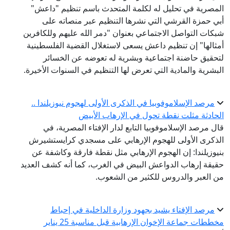
المصرية في تحليل له لكلمة المتحدث باسم تنظيم "داعش"
أبي حمزة القرشي التي نشرها التنظيم عبر منصاته على
شبكات التواصل الاجتماعي بعنوان "دمر الله عليهم وللكافرين
أمثالها" إن تنظيم داعش يسعى لاستغلال القضية الفلسطينية
لتحقيق حاضنة اجتماعية وبشرية له تعوضه عن الخسائر
البشرية والمادية التي تعرض لها التنظيم في السنوات الأخيرة.
مرصد الإسلاموفوبيا في الذكرى الأولى لهجوم نيوزيلندا ..
الحادثة مثلت نقطة تحول في الإرهاب الأبيض
قال مرصد الإسلاموفوبيا التابع لدار الإفتاء المصرية، في
الذكرى الأولى للهجوم الإرهابي على مسجدي كرايستشيرش
بنيوزيلندا: إن الهجوم الإرهابي مثل نقطة فارقة وكاشفة عن
حقيقة إرهاب الدواعش البيض في الغرب، كما أنه كشف العديد
من العبر والدروس للكثير من الشعوب.
مرصد الإفتاء يشيد بجهود وزارة الداخلية في إحباط
مخططات جماعة الإخوان الإرهابية قبل مناسبة 25 يناير