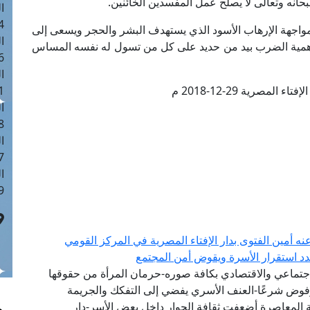
سبحانه وتعالى لا يصلح عمل المفسدين الخائنين.
ا
 :41
مواجهة الإرهاب الأسود الذي يستهدف البشر والحجر ويسعى إلى
ا
أهمية الضرب بيد من حديد على كل من تسول له نفسه المساس
 :17
ا
 المصرية 29-12-2018 م
 : 1
ا
8
ا
: 44
ا
 :9
عنه أمين الفتوى بدار الإفتاء المصرية في المركز القومي
هدد استقرار الأسرة ويقوض أمن المجتمع
جتماعي والاقتصادي بكافة صوره-حرمان المرأة من حقوقها
مرفوض شرعًا-العنف الأسري يفضي إلى التفكك والجريمة
ة المعاصرة أضعفت ثقافة الحوار داخل بعض الأسر-دار