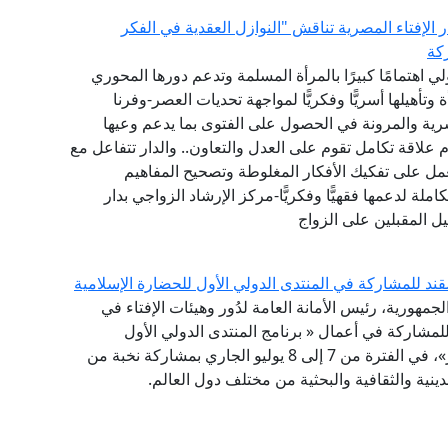
الإفتاء المصرية تناقش "النوازل العقدية في الفكر
كة
لي اهتمامًا كبيرًا بالمرأة المسلمة وتدعم دورها المحوري
وتأهيلها أسريًّا وفكريًّا لمواجهة تحديات العصر-وفرنا
ية والمرونة في الحصول على الفتوى بما يدعم وعيها
م علاقة تكامل تقوم على العدل والتعاون.. والدار تتفاعل مع
مل على تفكيك الأفكار المغلوطة وتصحيح المفاهيم
ملة لدعمها فقهيًّا وفكريًّا-مركز الإرشاد الزواجي بدار
هيل المقبلين على الزواج
قند للمشاركة في المنتدى الدولي الأول للحضارة الإسلامية
لجمهورية، رئيس الأمانة العامة لدُور وهيئات الإفتاء في
 للمشاركة في أعمال « برنامج المنتدى الدولي الأول
للحضارة الإسلامية .. طريق السلام والتسامح والتنوير»، في الفترة من 7 إلى 8 يوليو الجاري بمشاركة نخبة من
ينية والثقافية والبحثية من مختلف دول العالم.