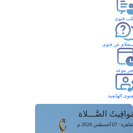
ب فتوى
تعلام عن فتوى
ز موعد
فتوى الهاتفية
َواقِيتُ الصَّـــلاة
اهرة · 07 أغسطس 2026 م