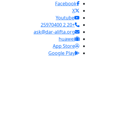
Facebook
X
Youtube
+20 2 25970400
ask@dar-alifta.org
huawei
App Store
Google Play