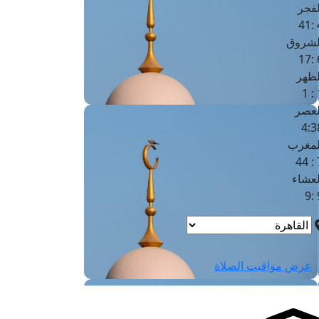
لفجر
4
لشروق
6
لظهر
1
لعصر
4:3
لمغرب
7 
لعشاء
9
عرض مواقيت الصلاة