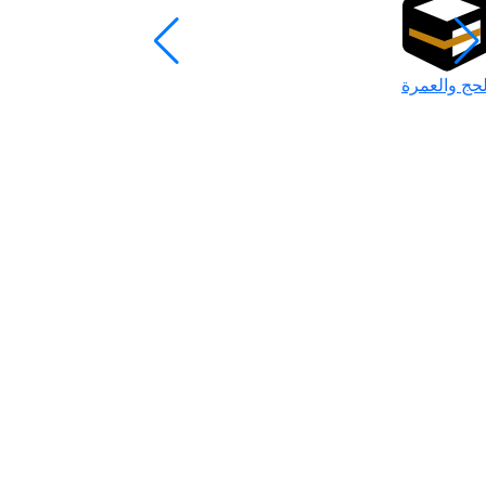
لحج والعمرة
رمضان