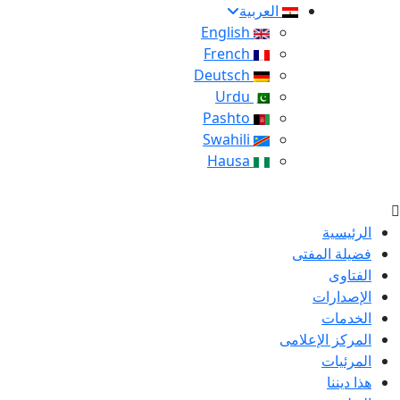
العربية
English
French
Deutsch
Urdu
Pashto
Swahili
Hausa
الرئيسية
فضيلة المفتى
الفتاوى
الإصدارات
الخدمات
المركز الإعلامى
المرئيات
هذا ديننا