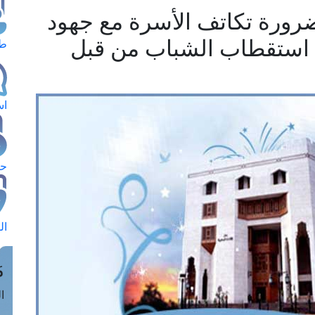
ضرورة تكاتف الأسرة مع جهود
 استقطاب الشباب من قبل
طل
اس
حج
ال
م
الق