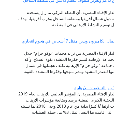
بيين لدعم وتعزيز صفوف تنظيم داعش في منطقة الساحل
لدار الإفتاء المصرية، أن النظام التركي ما زال يستخدم
اصة دول شمال أفريقيا ومنطقة الساحل وغرب أفريقيا، بهدف
 توسيع النشاط الإرهابي في المنطقة.
مرصد الإفتاء يحذر من تصاعد الهجمات الإرهابية شمال الكاميرون ويدين مقتل 7 أشخاص في هجوم انتحاري
لدار الإفتاء المصرية من تزايد هجمات "بوكو حرام" خلال
اعة الإرهابية لنشر فكرها المتشدد بقوة السلاح. وأكد
ن جماعة "بوكو حرام" الإرهابية تكثف هجماتها في شمال
نها لتصدر المشهد ونشر منهجها وفكرها المتشدد بالقوة.
بين التنظيمات الإرهابية
قال مرصد الفتاوى التكفيرية والآراء المتشددة التابع لدار الإفتاء المصرية إن المؤشر العالمي للإرهاب لعام 2019
البحثية الكبرى المعنية برصد ومتابعة مؤشرات الإرهاب
حول العالم، أوضح أن ظاهرة النساء الانتحاريات شهدت ارتفاعًا كبيرًا بداية من عام 2013 وحتى 2018 بما نسبته
30%، هذا على الرغم من أن نسبة العمليات الانتحارية التي قامت بها النساء تمثل 3% من جملة العمليات