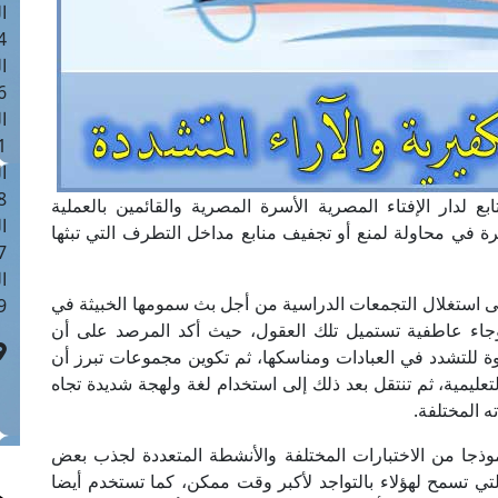
ا
 :41
ا
 :17
ا
 : 1
ا
8
بع لدار الإفتاء المصرية الأسرة المصرية والقائمين بالعملية
ا
ة في محاولة لمنع أو تجفيف منابع مداخل التطرف التي تبثها
: 44
ا
ى استغلال التجمعات الدراسية من أجل بث سمومها الخبيثة في
 :9
وجاء عاطفية تستميل تلك العقول، حيث أكد المرصد على أن
ة للتشدد في العبادات ومناسكها، ثم تكوين مجموعات تبرز أن
ليمية، ثم تنتقل بعد ذلك إلى استخدام لغة ولهجة شديدة تجاه
 المختلفة.
موذجا من الاختبارات المختلفة والأنشطة المتعددة لجذب بعض
لتي تسمح لهؤلاء بالتواجد لأكبر وقت ممكن، كما تستخدم أيضا