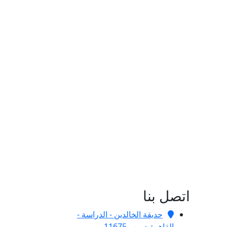
اتصل بنا
حديقة الخالدين - الدراسة -
القاهرة ص.ب 11675