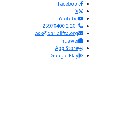
Facebook
X
Youtube
+20 2 25970400
ask@dar-alifta.org
huawei
App Store
Google Play