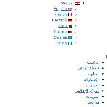
العربية
English
French
Deutsch
Urdu
Pashto
Swahili
Hausa
الرئيسية
فضيلة المفتى
الفتاوى
الإصدارات
الخدمات
المركز الإعلامى
المرئيات
هذا ديننا