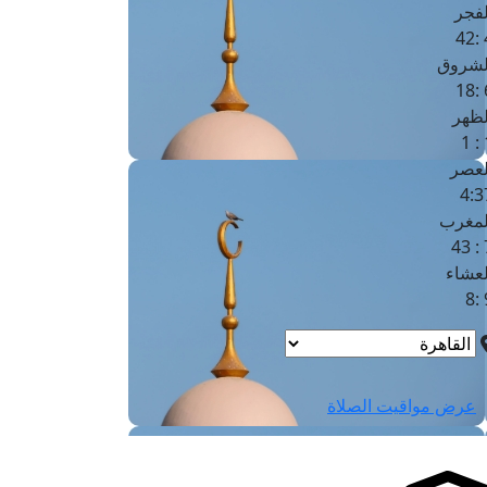
لفجر
4
لشروق
6
لظهر
1
لعصر
4:3
لمغرب
7 
لعشاء
9
عرض مواقيت الصلاة