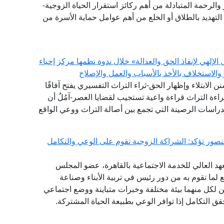
 والرحمة المتبادلة من أهم ركائز استقرار الحياة الزوجية-
لتهديد بالطلاق أو الخلع من أهم عوامل حماية الأسرة من
إلهي لإنفاذ الحق والعدالة» خلال ندوة نظمها مركز إحياء
والاستخلاف بالأخذ بالأسباب والعمل والإصلاح
سنن الابتلاء وإظهار الحق-ثراء التراث التفسيري يفتح آفاقًا
اءة التراث قراءة واعية تستجيب لقضايا العصر-آمُلُ أن
الدراسات الرصينة التي تجمع بين أصالة التراث ووعي الواقع
منصور تؤكد: الشراكة الزوجية تقوم على الوعي والتكامل
هد العالي للخدمة الاجتماعية بالقاهرة، عضو المجلس
ع لما تقوم به من دور رئيس في تربية الأبناء وصناعة
 لكل منهما بيئة مختلفة وخبرات متباينة ووضع اجتماعي
حقق التكامل إذا توافر الوعي بطبيعة الحياة المشتركة.