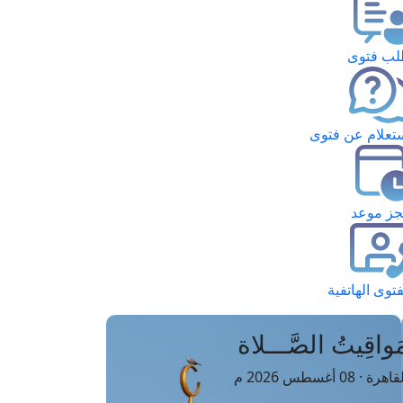
ب فتوى
تعلام عن فتوى
ز موعد
فتوى الهاتفية
َواقِيتُ الصَّـــلاة
اهرة · 08 أغسطس 2026 م