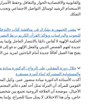
والقانونية والاقتصادية-الحوار والتغافل وحفظ الأسرار
الاستخدام الرشيد لوسائل التواصل الاجتماعي وتجنب ا
التفكك
مفتي الجمهورية يشارك في مناقشة كتاب «التدخل ال
للبحوث والدراسات ويؤكد: القرآن الكريم يربط النصر 
الحكمة الإلهية لا تُقاس دائمًا بالانتصار العاجل وإنما ب
جديدة لفهم القصص الديني والفعل الإلهي ندعو إلى قر
يفتح هذا العمل آفاقًا جديدة أمام الباحثين لمزيد من 
خلال دورة المقبلين على الزواج.. الدكتورة ميادة 
والمسؤولية المشتركة لبناء أسرة مستقرة
أكدت الأستاذة الدكتورة ميادة منصور عمر، وكيل المع
القومي للمرأة، أن المرأة تمثل أحد أهم دعائم المجتم
الأجيال، موضحة أن العلاقة الزوجية تجمع بين شخصين
خاص، وأن هذا الاختلاف لا يمثل سببًا للصراع، وإنما ي