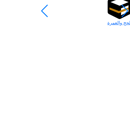
لحج والعمرة
رمضان