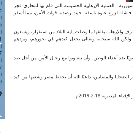
ا
ورية - العملية الإرهابية الخسيسة التي قام بها انتحاري فجر
 :42
 فاشلة لزرع عبوة ناسفة، حيث رصدته قوات الأمن، مما أسفر
ا
 :18
رف والإرهاب يقلقها ما وصلت إليه البلاد من استقرار، ويسعون
ا
لكن الله سبحانه وتعالى يجعل كيدهم في نحورهم، ويردهم
 : 1
ا
7
ا ضد أعداء الوطن، وأن يتعاونوا مع رجال الأمن من أجل صد
ا
: 43
ا
 الضحايا والمصابين، داعيًا الله أن يحفظ مصر وشعبها من كيد
 :8
تاء المصرية 18-2-2019م