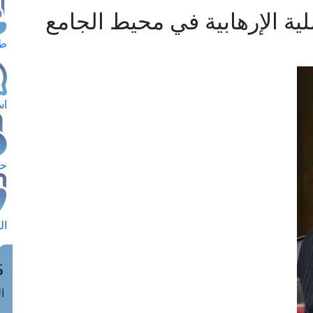
ية الإرهابية في محيط الجامع
طل
اس
حج
ال
م
الق