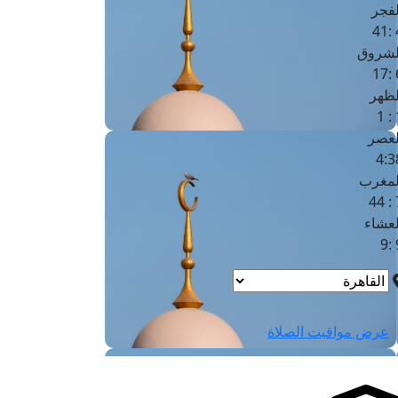
لفجر
4
لشروق
6
لظهر
1
لعصر
4:3
لمغرب
7 
لعشاء
9
عرض مواقيت الصلاة