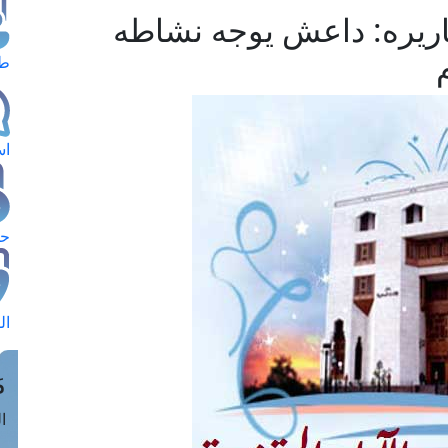
اريره: داعش يوجه نشاطه
طل
اس
حج
ال
م
الق