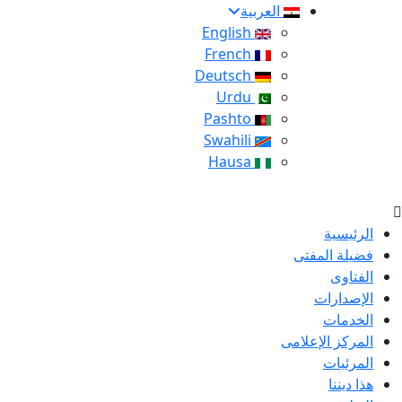
العربية
English
French
Deutsch
Urdu
Pashto
Swahili
Hausa
الرئيسية
فضيلة المفتى
الفتاوى
الإصدارات
الخدمات
المركز الإعلامى
المرئيات
هذا ديننا