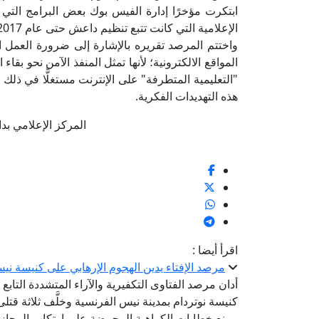
ابتكرت مؤخرًا إدارة الفيس بوك بعض البرامج الت
الإعلامية التي كانت تتبع تنظيم داعش حتى عام 2017م بما يقارب 90000 حساب عبر تويتر فقط.
واختتم المرصد تقريره بالإشارة إلى ضرورة العمل ا
المواقع الالكترونية؛ لأنها تمثل المنفذ الآمن نحو ب
"التعليمية المتطرفة" على الإنترنت مستغلًّا في ذل
هذه التهديدات الفكرية.
المركز الإعلامي بدار الإ
اقرأ أيضا :
مرصد الإفتاء يدين الهجوم الإرهابي على كنيسة ني
أدان مرصد الفتاوى التكفيرية والآراء المتشددة التابع ل
كنيسة نوتردام بمدينة نيس الفرنسية وخلَّف ثلاثة قتل
ومنع خطابات الكراهية المحرضة على ارتكاب المجازر