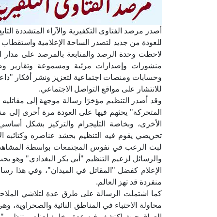
أصدر مرصد الفتاوى التكفيرية والآراء المتشددة التابع
للعودة من جديد لتصدر الساحة الإعلامية واستقطاب 
لاحظت وحدة الرصد والمتابعة بالمرصد على مدار ال
منشورات وإصدارات مرئية ومسموعة وتقارير وص
وحسابات ومنصات اجتماعية لتعزيز ونشر أفكار "داعش
للانتشار على مواقع التواصل الاجتماعي.
وقد أصدر التنظيم مؤخرًا رسالة موجهة إلى مقاتليه 
المتحركة" يحثهم فيها على العودة مرة أخرى إلى من
الأخرى، وبخاصة التليجرام والتركيز بشكل أساس
تحريضي يقوم فيه التنظيم بحشد عناصره وكتائبه ال
لبث الرعب في نفوس المجتمعات بواسطة المشاهد ال
والرسائل لزعيم التنظيم "أبي بكر البغدادي" وهو يح
الإعلام كفضل "المقاتل في الميدان"، وفي هذا رس
منفردة قد تهز العالم.
كما اشتملت الرسالة على طرق عدة لتلاشي الملاحقة ا
محاولة الاختباء في المناطق النائية والصحراوية، و
العراق حيث اكتشف فيه عدة مخابئ لعناصر تنظيم "