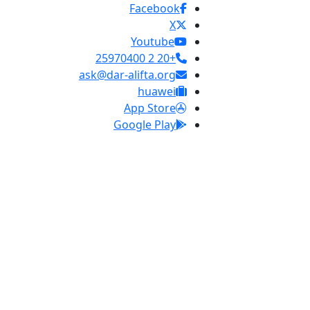
Facebook
X
Youtube
+20 2 25970400
ask@dar-alifta.org
huawei
App Store
Google Play