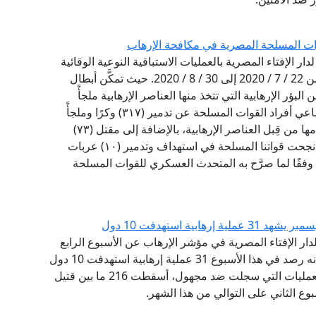
لقوات المسلحة المصرية في مكافحة الإرهاب
دار الإفتاء المصرية بالعمليات الاستباقية النوعية الوقائية
التي قامت بها القوات المسلحة المصرية في الفترة من 22 / 7 / 2020 إلى 30 / 8 / 2020. حيث تمكَّن أبطال
بؤر الإرهابية التي تتخذ منها العناصر الإرهابية ملجأً
ومرتكزًا لتنفيـذ مخططاتها الإرهابية، فقد أسفرت مساعي أفراد القوات المسلحة عن تدمير (٣١٧) وكرًا وملجأً
ومخزنًا للمواد المتفجرة في شمال سيناء، يتم استخدامها من قِبل العناصر الإرهابية، بالإضافة إلى مقتل (٧٣)
إرهابيًّا من الذين يتخذون تلك الملاجئ أوكارًا لهم. كما نجحت قواتنا المسلحة في استهداف وتدمير (١٠) عربات
 وفقًا لما صرَّح به المتحدث العسكري للقوات المسلحة
ية استهدفت 10 دول
لدار الإفتاء المصرية في مؤشر الإرهاب عن الأسبوع الرابع
من شهر ديسمبر في الفترة من 21 إلى 27 ديسمبر، إنه رصد في هذا الأسبوع 31 عملية إرهابية استهدفت 10 دول
حول العالم نفذتها 9 جماعات إرهابية، بالإضافة إلى العمليات التي سجلت ضد مجهول، أسقطت 216 ما بين قتيل
وع الثاني على التوالي من هذا الشهر.