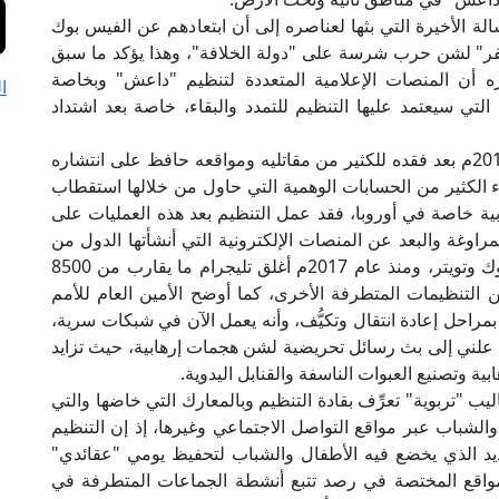
 الأخيرة التي بثها لعناصره إلى أن ابتعادهم عن الفيس بوك
كفر" لشن حرب شرسة على "دولة الخلافة"، وهذا يؤكد ما سبق
 أن المنصات الإعلامية المتعددة لتنظيم "داعش" وبخاصة
ا
لتي سيعتمد عليها التنظيم للتمدد والبقاء، خاصة بعد اشتداد
وأوضح تقرير المرصد أن تنظيم "داعش" منذ عام 2017م بعد فقده للكثير من مقاتليه ومواقعه حافظ على انتشاره
ء الكثير من الحسابات الوهمية التي حاول من خلالها استقطاب
بية خاصة في أوروبا، فقد عمل التنظيم بعد هذه العمليات على
اوغة والبعد عن المنصات الإلكترونية التي أنشأتها الدول من
أجل متابعة محتوى التنظيم المتطرف عبر الفيس بوك وتويتر، ومنذ عام 2017م أغلق تليجرام ما يقارب من 8500
ن التنظيمات المتطرفة الأخرى، كما أوضح الأمين العام للأمم
نظيم "داعش" يمر بمراحل إعادة انتقال وتكيُّف، وأنه يعمل الآن في شبكات سرية،
 علني إلى بث رسائل تحريضية لشن هجمات إرهابية، حيث تزايد
ية وتصنيع العبوات الناسفة والقنابل اليدوية.
ليب "تربوية" تعرِّف بقادة التنظيم وبالمعارك التي خاضها والتي
الشباب عبر مواقع التواصل الاجتماعي وغيرها، إذ إن التنظيم
ديد الذي يخضع فيه الأطفال والشباب لتحفيظ يومي "عقائدي"
 المواقع المختصة في رصد تتبع أنشطة الجماعات المتطرفة في