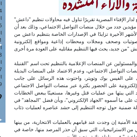
ا
 :41
ا
 لدار الإفتاء المصرية تقريرًا تناول فيه محاولات تنظيم "داعش"
 :17
مؤيدين جدد من خلال منصات التواصل الاجتماعي، وذلك بعد أن
ا
أشهر الأخيرة تزايدًا في الإصدارات الخاصة بتنظيم داعش من
 : 1
وتيات وصحف ومجلات ومحطات إذاعية ومواقع إلكترونية
ا
 "من جديد، يحث فيها التنظيم مقاتليه على العودة مرة أخرى
8
ا
والمسئولين عن المنصات الإعلامية بالتنظيم تحت اسم "القنبلة
: 44
صات التواصل الاجتماعي، وعدم الاعتماد على المنصات البديلة
ا
ي على الفيس بوك وتويتر، واحتوت هذه الرسائل على جانب
 :9
إلكترونية على الحضور بكثرة عبر منصات التواصل الاجتماعي
تي يبثها من عمليات قتل وغيرها، مستعينًا ببعض الخطابات
ث على ما أسموه "الجهاد الإلكتروني"، وبأن فضل "المجاهد" في
الة ضمنية حول توجه التنظيم إلى حشد عناصره لعمليات ذئاب
لأمنية إن وجدت عند قيامهم بالعمليات الانتحارية، من بينها
هي من الاستراتيجيات التي سبق أن حذر المرصد منها، خاصة في
داعش" في مناطق نائية وتحت الأرض.