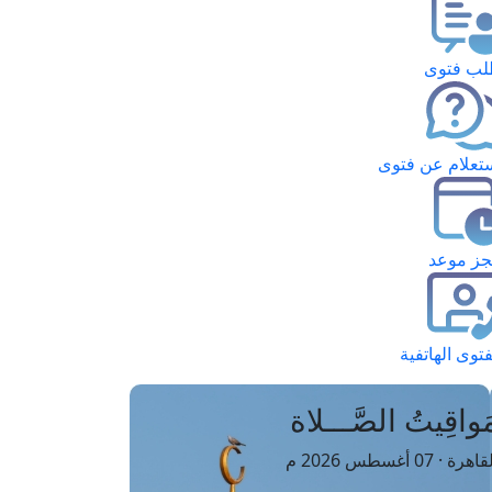
ب فتوى
تعلام عن فتوى
ز موعد
فتوى الهاتفية
َواقِيتُ الصَّـــلاة
اهرة · 07 أغسطس 2026 م