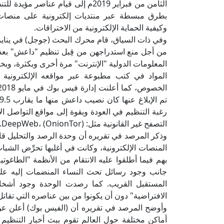
الثامن من فبراير 2019م إلى قيام ع
بطرق مبسطة عبر منتديات إلكترونية على منصات 
وكيفية الحماية الإلكترونية من الاختراقات.
وفي ذات السياق، قام محرك البحث (جوجل) في يناير
من أجل منع استدراجهن من قِبل تنظيم "داعش" بعد أ
المعلومات الدولية "الإنترنت" مرة أخرى وبكثرة، وبخا
المواد في كتب مطبوعة عبر مواقعه الإلكترونية
رغبة التنظيم في العودة وبقوة إلى مواقع التواصل ال
التصفح غير القانونية مثل: (DeepWeb، (OnionTor.
وذكر المرصد في تقريره أن وحدة الرصد والتحليل ق
المنصات الإلكترونية، وكانت في أغلبها تحرِّض الشب
بهم فيما أطلقوا عليه الانتقام من الأنظمة "الطاغوتي
جانب وجود رسائل تحث النساء المنضمات إليه عل
المستقبل القريب. كما رصدت الوحدة وجود أشخاص
الافتراضية" دون أن يكونوا من بين عناصره التي تقاتل
أماكن مختلفة حول العالم تقوم ببث أخبار التنظيم و