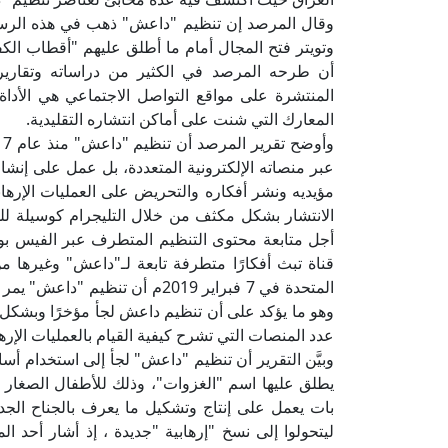
وقال المرصد إن تنظيم "داعش" ذهب في هذه الرسالة
وتويتر فتح المجال أمام ما أطلق عليهم "أقطاب ال
أن طرحه المرصد في الكثير من دراساته وتقاريره
المنتشرة على مواقع التواصل الاجتماعي هي الأداة ا
المعارك التي شنت على أماكن انتشاره التقليدية.
عبر منصاته الإلكترونية المتعددة، بل عمل على إنشا
مؤيديه ونشر أفكاره والتحريض على العمليات الإرها
الانتشار بشكل مكثف من خلال التليجرام كوسيلة للمر
قناة تبث أفكارًا متطرفة تابعة لـ"داعش" وغيرها م
المتحدة في 7 فبراير 2019م أن ت
وهو ما يؤكد على أن تنظيم داعش لجأ مؤخرًا وبشكل
عدد المنصات التي تشرح كيفية القيام بالعمليات الإرهاب
وبيَّن التقرير أن تنظيم "داعش" لجأ إلى استخدام أسا
يطلق عليها اسم "الغزوات"، وذلك للأطفال الصغار و
بات يعمل على إنتاج وتشكيل ما يعرف بالجناح الج
ليتحولوا إلى نسخ "إرهابية "جديدة ، إذ أشار أحد