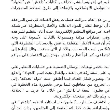
ناصر مؤيدة للتنظيم في إندونيسيا بنشر أجزاء من كتابات "داعش" عن "الجهاد"
التواصل الاجتماعي، بالإضافة إلى طرق صناعة المتفجرات
 من هذا العام بمراقبة حسابات بعض الفتيات في سن المراهقة
ن لوحظ انتشار للمواد الدعائية والأفكار المتطرفة عبر شبكة
صة عبر مواقع التنظيم الإلكترونية، حيث أعاد التنظيم نشر هذه
 وفي إصدارات مرئية ومسموعة باللغات الآسيوية على وجه
الخصوص، كما أعلنت إدارة فيس بوك في مايو 2018م أن نسبة الأخبار المتعلقة بداعش والحسابات المتطرفة التي
تم الإبلاغ عنها كان نصيب داعش منها ما يقارب 99.5% من نسب الحسابات والأخبار التي حذفت، وتلك إشارة إلى
اجتماعي، كما لجأ تنظيم داعش مؤخرًا إلى الاعتماد على مواقع
امت بحصر نوعيات الرسائل الضمنية عبر حسابات التنظيم على
اب على المشاركة في العنف والقتال تحت اسم "الجهاد" والدفع
ه"، وتصوير شكل الحياة فيما أطلقوا عليه "دولة الخلافة"، إلى
ى الخروج من معاقلهن فيما يوحي بخطورة هذه الخطوة في
 يعلنون البيعة لـ"داعش" من خلال ما عرف بـ "الخلافة
، ويتم ذلك عبر صفحاته الإلكترونية.
وأوضح المرصد في تقريره أن (الفيس بوك) أعلن عن اكتشاف ما يقارب 2 مليون حساب تابع لتنظيم "داعش" في
إصداراته، وتبث خطاباته العنيفة إلى المتابعين، وذلك بعد أن