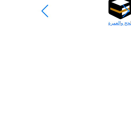
لحج والعمرة
رمضان