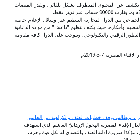
ي تكشف عن المحتوى المتطرف بشكل تلقائي. وتقدر المنصات
لجماعي بين الدول لمحاربة التنظيم عبر وسائل الإعلام خاصة
قاء التنظيم وأفكاره، حيث يكثف تنظيم "داعش" من مواده الدعائية
ك التطور الرقمي والتكنولوجي، ويتوجب على الدول كافة مقاومة
فتاء المصرية 7-3-2019م
س .. ويطالب بوقف خطابات العنف والكراهية من الجانبين
دار الإفتاء المصرية الهجومَ الإرهابيَّ الغاشم الذي استهدف
ى، مؤكدًا ضرورة إدانة العنف والتصدي له بكل قوة وحزم،
 ضد الآمنين.