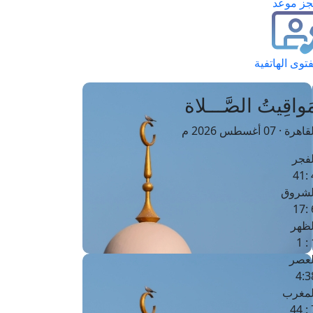
ز موعد
فتوى الهاتفية
َواقِيتُ الصَّـــلاة
اهرة · 07 أغسطس 2026 م
لفجر
4
لشروق
6
لظهر
1
لعصر
4:3
لمغرب
7 