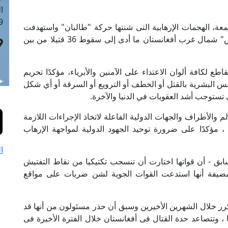
ا
 :9
جمعة، الهجمات الإرهابية التى شنتها حركة "طالبان" واستهدفت
مواقع أمنية فى منطقة "بالا مرغب" بإقليم "بادجيس" شمال غرب أفغانستان ما أدى إلى سقوط 36 قتيلا من بين
ع لكافة ألوان الاعتداء على الآمنين والأبرياء، مؤكدًا تحريم
فس البشرية بالقتل أو الخطف أو الترويع أو السرقة أو أي شكل
ي تستوجب أشد العقوبات في الدنيا والآخرة.
م والأطراف والجهات الدولية الفاعلة لاتخاذ الإجراءات اللازمة
ؤكدًا على ضرورة توحيد الجهود الدولية لمواجهة الإرهاب
ا
ابق - أن قواتها اختارت أن تنسحب تكتيكيا من نقاط التفتيش
ضيفة أنها استدعت القوات الجوية لشن ضربات على مواقع
كرر خلال الشهرين الأخيرين وسبق أن حذر مسئولون من أنها قد
، وتتصاعد حدة القتال فى أفغانستان خلال الفترة الأخيرة فى