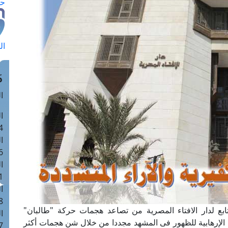
حج
ال
م
الق
ا
 :41
ا
 :17
ا
 : 1
ا
8
لتابع لدار الافتاء المصرية من تصاعد هجمات حركة "طالبان"
ا
ة الإرهابية للظهور فى المشهد مجددا من خلال شن هجمات أكثر
: 44