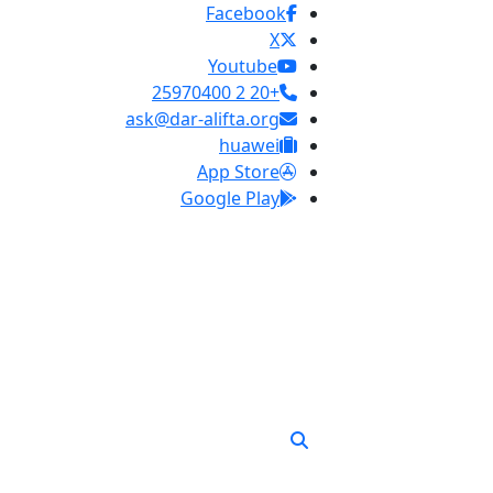
Facebook
X
Youtube
+20 2 25970400
ask@dar-alifta.org
huawei
App Store
Google Play