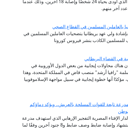
كنيسة بروتستانتية بقرية بانسي، شمال بوركينافاسو، الذي أودى بحياة 24 شخصًا وإصابة 18 آخرين، وذلك عندما
يا بالعاملين المسلمين في القطاع الصحي
 بإشادة ولي عهد بريطانيا بتضحيات العاملين المسلمين في
ف للمسلمين الكاذب بنشر فيروس كورونا
ة في القضاء البريطاني
 إن هناك محاولات إيجابية من بعض الدول الأوروبية في
مسلمة "رافيا أرشد" منصب قاض في المملكة المتحدة، وهذا
مؤكدًا أنها خطوة إيجابية في سبيل مواجهة الإسلاموفوبيا
مدرعة تابعة للقوات المسلحة بالعريش.. ويؤكد دماؤكم
لوطن
 لدار الإفتاء المصرية التفجير الإرهابي الذي استهدف مدرعة
جنوب منطقة بئر العبد بمحافظة سيناء وأسفر عن استشهاد وإصابة ضابط وصف ضابط و8 جنود آخرين وفقًا لما