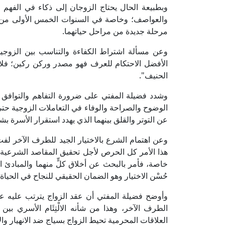
وبطبيعة الحال يحتاج الزوجان إلى ذكاء في الفهم و
والعواصف؛ وخاصة في السنوات الخمس الأولى من 
مرحلة جديدة من مراحل حياتهما.
وعن مسألة اشتراط الكفاءة والتناسب بين الزوجين
الأفضل الاحتكام للعرف فهو مصدر وركن ركين؛ فلا ب
الحنيف".
وشدد فضيلة المفتي على ضرورة التفاهم والتوافق بي
الوضوح والصراحة والوفاء في التعاملات الزوجية حتى ت
عن التوتر والقلق بينهما الذي يهدد استقرار الأسرة ب
وعن اهتمام الشرع بالاختيار الجيد للطرف الآخر ل
هذا الأمر كل الحرص لأجل تحقيق المقاصد الشرعية للعق
خاصة، فأمر بالبحث عن أخلاق كلٍّ منهما والمبادئ
حُسْن الاختيار وهو الضمان الحقيقي للنجاح في الحياة 
وأوضح فضيلة المفتي أن عقد الزواج يترتب عليه 
الطرف الآخر، وهذا من شأنه الالْتِئَام الأسري بي
العلاقات المحرمية تحيط الزواج بسياج ضد الانهيار وال