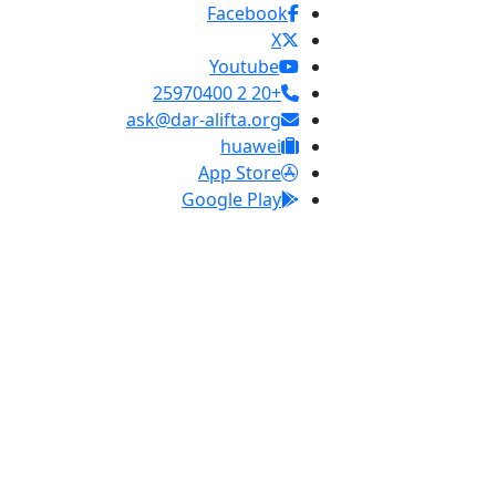
Facebook
X
Youtube
+20 2 25970400
ask@dar-alifta.org
huawei
App Store
Google Play