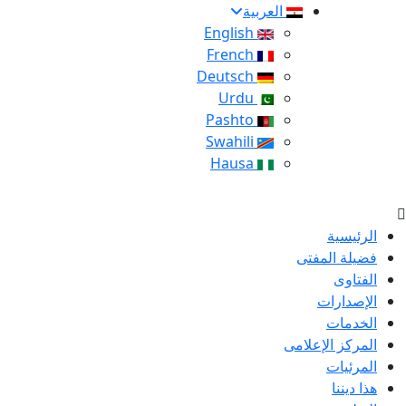
العربية
English
French
Deutsch
Urdu
Pashto
Swahili
Hausa
الرئيسية
فضيلة المفتى
الفتاوى
الإصدارات
الخدمات
المركز الإعلامى
المرئيات
هذا ديننا