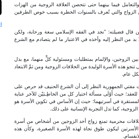
التعامل فيما بينهما حتى تتحصن العلاقة الزوجية من الهزات
الزواج والتي تُعرف بالسنوات الخطرة بسبب خوص الطرفين
ا
 قال فضيلته: "نجد في الفقه الإسلامي سعة ورحابة، ولكن
د من النظر إليه وأخذه في الاعتبار ما لم يتصادم مع الشرع
ن الزوجين، والإلمام بمتطلبات ومسئولية كلٍّ منهما، مع بذل
نجو هذه الأسرة الوليدة من الخلافات الزوجية ومن ثمَّ الابتعاد
شكل عام.
فت مفتي الجمهورية النظر إلى أن الشرع الحنيف قد حرص على
د؛ حيث أَوْلَى مسألة اختيار كل من الخاطِـبَيْن للآخر عناية
 المستقرة في أسرتيهما؛ حيث إن الأساس في تكوين الأسرة هو
الزوجية، كما تدل التجربة الإنسانية على ذلك.
علاقات محرمية تمنع زواج أحد الزوجين من أشخاص من أسرة
ن الأسرتين ليكون طوق نجاة لهذه الأسرة الصغيرة، وكأن هذه
انقسام.