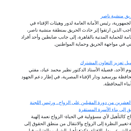
يق منشية ناصر
جمهورية، رئيس الأمانة العامة لدور وهيئات الإفتاء في
اجب الذين ارتقوا إثر حادث الحريق بمنطقة منشية ناصر،
امة للحماية المدنية بالقاهرة، إلى جانب ضابطين وأحد أفراد
ني في مواجهة الحريق وحماية المواطنين.
ل تعزيز التعاون المشترك
وم الأحد، فضيلة الأستاذ الدكتور نظير محمد عياد، مفتي
افظة بورسعيد ودار الإفتاء المصرية، في إطار دعم الجهود
ناء المحافظة.
العشرين من دورة المقبلين على الزواج.. ورئيس اللجنة
يق إلى بناء الأسرة المستقرة
 كالتأهيل لأي مسؤولية في الحياة- الزواج نعمة إلهية
تغيير النظرة إلى الزواج والانتقال من منطق الحقوق إلى
لشرعي بدار الإفتاء يؤكد:• تأهيل الشباب والفتيات قبل