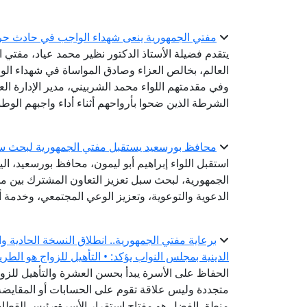
مفتي الجمهورية ينعى شهداء الواجب في حادث حر
يتقدم فضيلة الأستاذ الدكتور نظير محمد عياد، مفتي ال
العالم، بخالص العزاء وصادق المواساة في شهداء الو
وفي مقدمتهم اللواء محمد الشربيني، مدير الإدارة الع
الشرطة الذين ضحوا بأرواحهم أثناء أداء واجبهم الوط
محافظ بورسعيد يستقبل مفتي الجمهورية لبحث سب
استقبل اللواء إبراهيم أبو ليمون، محافظ بورسعيد، الي
الجمهورية، لبحث سبل تعزيز التعاون المشترك بين مح
الدعوية والتوعوية، وتعزيز الوعي المجتمعي، وخدمة أب
برعاية مفتي الجمهورية.. انطلاق النسخة الحادية و
الدينية بمجلس النواب يؤكد: • التأهيل للزواج هو الطر
الحفاظ على الأسرة يبدأ بحسن العشرة والتأهيل للزواج
متجددة وليس علاقة تقوم على الحسابات أو المقايضة-
منطق الفضل هو مفتاح استقرار الأسرة-رئيس القطاع ا