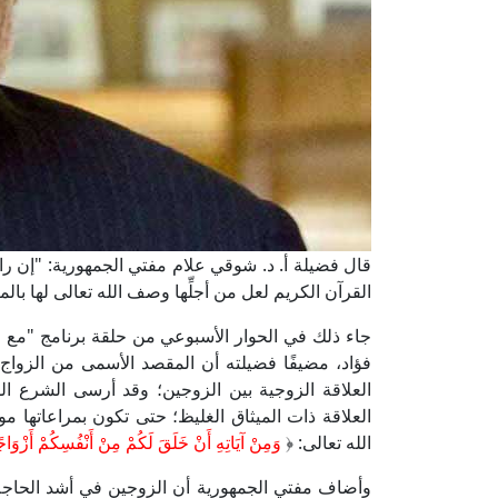
قال فضيلة أ. د. شوقي علام مفتي الجمهورية: "إن ر
القرآن الكريم لعل من أجلِّها وصف الله تعالى لها بالم
جاء ذلك في الحوار الأسبوعي من حلقة برنامج "مع الم
فؤاد، مضيفًا فضيلته أن المقصد الأسمى من الزواج
العلاقة الزوجية بين الزوجين؛ وقد أرسى الشرع ال
العلاقة ذات الميثاق الغليظ؛ حتى تكون بمراعاتها
الله تعالى: ﴿
وَمِنْ آيَاتِهِ أَنْ خَلَقَ لَكُمْ مِنْ أَنْفُسِكُمْ أَزْوَاجًا 
وأضاف مفتي الجمهورية أن الزوجين في أشد الحاجة إ