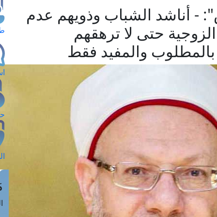
": - أناشد الشباب وذويهم عدم
الزوجية حتى لا ترهقهم
طل
م بالمطلوب والمفيد فقط
اس
حج
ال
م
الق