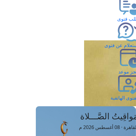
ب فتوى
تعلام عن فتوى
ز موعد
فتوى الهاتفية
َواقِيتُ الصَّـــلاة
اهرة · 08 أغسطس 2026 م