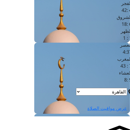
لفجر
4
لشروق
6
لظهر
1
لعصر
4:3
لمغرب
7 
لعشاء
9
عرض مواقيت الصلاة