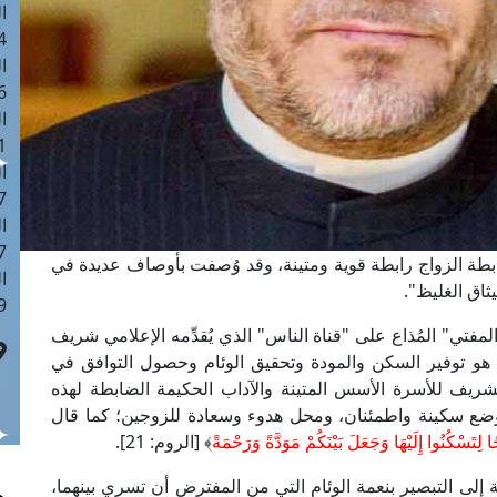
ا
 :42
ا
 :18
ا
 : 1
ا
7
ا
: 43
ابطة الزواج رابطة قوية ومتينة، وقد وُصفت بأوصاف عديدة في
ا
يثاق الغليظ".
 :8
فتي" المُذاع على "قناة الناس" الذي يُقدِّمه الإعلامي شريف
 هو توفير السكن والمودة وتحقيق الوئام وحصول التوافق في
شريف للأسرة الأسس المتينة والآداب الحكيمة الضابطة لهذه
 موضع سكينة واطمئنان، ومحل هدوء وسعادة للزوجين؛ كما قال
لِتَسْكُنُوا إِلَيْهَا وَجَعَلَ بَيْنَكُمْ مَوَدَّةً وَرَحْمَةً
﴾ [الروم: 21].
لى التبصير بنعمة الوئام التي من المفترض أن تسري بينهما،