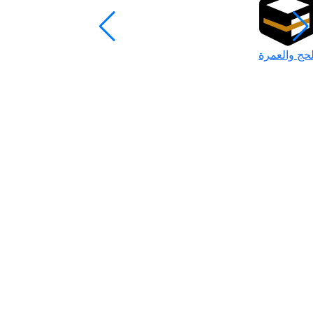
لحج والعمرة
رمضان