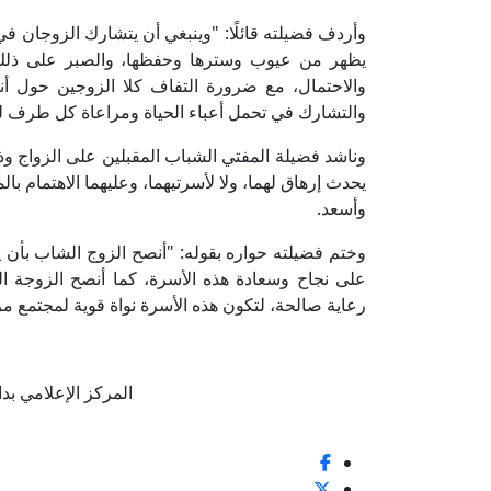
وأردف فضيلته قائلًا: "وينبغي أن يتشارك الزوجان ف
يظهر من عيوب وسترها وحفظها، والصبر على ذلك ح
والاحتمال، مع ضرورة التفاف كلا الزوجين حول 
والتشارك في تحمل أعباء الحياة ومراعاة كل طرف ل
وناشد فضيلة المفتي الشباب المقبلين على الزواج وذو
يحدث إرهاق لهما، ولا لأسرتيهما، وعليهما الاهتمام ب
وأسعد.
وختم فضيلته حواره بقوله: "أنصح الزوج الشاب بأن
على نجاح وسعادة هذه الأسرة، كما أنصح الزوجة ا
رعاية صالحة، لتكون هذه الأسرة نواة قوية لمجتمع مز
المركز الإعلامي بدار الإ