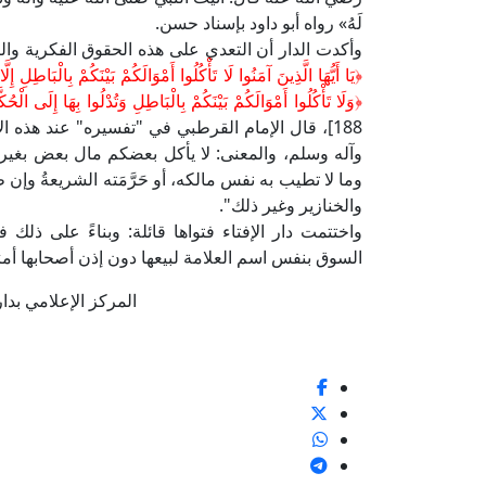
لَهُ» رواه أبو داود بإسناد حسن.
وأكدت الدار أن التعدي على هذه الحقوق الفكرية والت
﴿يَا أَيُّهَا الَّذِينَ آمَنُوا لَا تَأْكُلُوا أَمْوَالَكُمْ بَيْنَكُمْ بِالْبَاطِلِ
﴿وَلَا تَأْكُلُوا أَمْوَالَكُمْ بَيْنَكُمْ بِالْبَاطِلِ وَتُدْلُوا بِهَا إِلَى الْحُ
188]، قال الإمام القرطبي في "تفسيره" عند هذه ا
وآله وسلم، والمعنى: لا يأكل بعضكم مال بعض بغير حق
وما لا تطيب به نفس مالكه، أو حَرَّمَته الشريعةُ وإن ط
والخنازير وغير ذلك".
واختتمت دار الإفتاء فتواها قائلة: وبناءً على ذلك
السوق بنفس اسم العلامة لبيعها دون إذن أصحابها أمرٌ
المركز الإعلامي بدار الإف