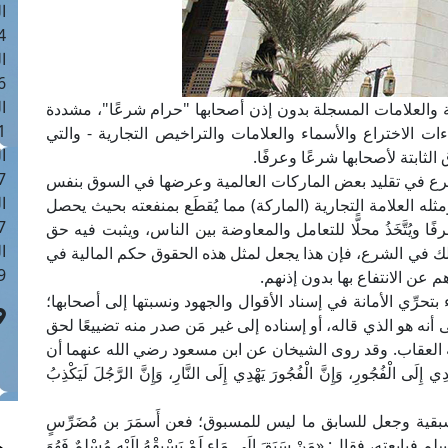
ا
 :42
ا
 :18
ا
ية والعلامات المسجلة بدون إذن أصحابها "حرام شرعًا"، مشددة
 : 1
ءات الاختراع والأسماء والعلامات والتراخيص التجارية - والتي
ا
لثابتة لأصحابها شرعًا وعرفًا.
7
شرع في تقليد بعض الماركات العالمية وعرضها في السوق بنفس
ا
ومثله العلامة التجارية (الماركة) مما يُقطَع بمنفعته بحيث يحصل
: 43
ا ويُتَّخَذُ محلًّا للتعامل والمعاوضة بين الناس، ويثبت فيه حق
ا
ذلك في الشرع، فإن هذا يجعل لمثل هذه الحقوق حكم المالية في
 :8
 عن الانتفاع بها بدون إذنهم.
تحرِّي الأمانة في إسناد الأقوال والجهود ونسبتها إلى أصحابها؛
لى أنه هو الذي قاله، أو إسناده إلى غير مَن صدر منه تضييعًا لحق
 العقاب. وقد روى الشيخان عن ابن مسعود رضي الله عنهما أن
ْفُجُورِ، وَإِنَّ الْفُجُورَ يَهْدِي إِلَى النَّارِ، وَإِنَّ الرَّجُلَ لَيَكْذِبُ
قية وجعل للسابق ما ليس للمسبوق؛ فعن أَسمَرَ بن مُضَرِّسٍ
 فقال: «مَنْ سَبَقَ إِلَى مَاءٍ لَمْ يَسْبِقْهُ إِلَيْهِ مُسْلِمٌ فَهُوَ