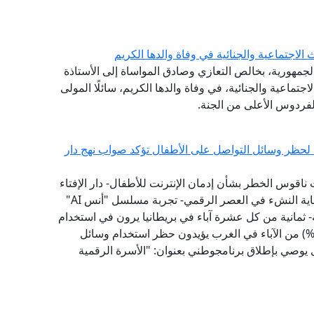
لاجتماعية والجنائية في وفاة والدها الكريم
الجمهورية، بخالص التعازي وصادق المواساة إلى الأستاذة
تماعية والجنائية، في وفاة والدها الكريم، سائلًا المولى
لفردوس الأعلى من الجنة.
ية لحظر وسائل التواصل على الأطفال تؤكد صواب نهج دار
 ناقوس الخطر بشأن إدمان الإنترنت للأطفال- دار الإفتاء
سبقت إلى تبني نموذج "الفتوى الرقمية الوقائية" لحماية النشء في العصر الرقمي- تجربة مسلسل "أنس AI"
 ثمانية من كل عشرة آباء في بريطانيا يرون في استخدام
طفالهم لوسائل التواصل الاجتماعي تأثيرًا سلبيًّا- (79%) من الآباء في الغرب يؤيدون حظر استخدام وسائل
1 عامًا - مؤشر الفتوى يوصي بإطلاق برنامجوطني بعنوان: "الأسرة الرقمية