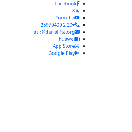
Facebook
X
Youtube
+20 2 25970400
ask@dar-alifta.org
huawei
App Store
Google Play