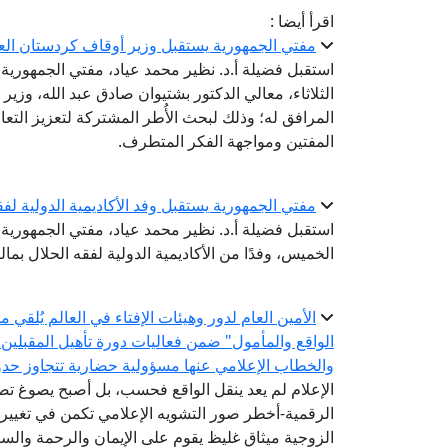
اقرأ أيضا :
مفتي الجمهورية يستقبل وزير أوقاف كردستان الع
استقبل فضيلة أ.د. نظير محمد عياد، مفتي الجمهورية، ر
الثلاثاء، معالي الدكتور بشتيوان صادق عبد الله، وزير
المرافق له؛ وذلك لبحث الأُطر المشتركة لتعزيز التعا
المفتين ومواجهة الفكر المتطرف.
مفتي الجمهورية يستقبل وفد الأكاديمية الدولية لفق
استقبل فضيلة أ.د. نظير محمد عياد، مفتي الجمهورية، ر
الخميس، وفدًا من الأكاديمية الدولية لفقه الحلال بما
الأمين العام لدور وهيئات الإفتاء في العالم يُلقي
الواقع والمأمول" ضمن فعاليات دورة تأهيل المقبلين
والخطاب الإعلامي عنها مسؤولية حضارية تتجاوز حدود
الإعلام لم يعد ينقل الواقع فحسب، بل أصبح يصوغ 
الرقمية-أخطر صور التشويه الإعلامي تكمن في تغيير 
الزوجية ميثاق غليظ يقوم على الإيمان والرحمة والستر