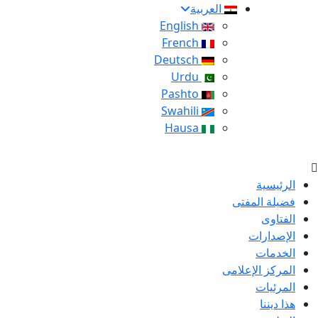
العربية
English
French
Deutsch
Urdu
Pashto
Swahili
Hausa
الرئيسية
فضيلة المفتى
الفتاوى
الإصدارات
الخدمات
المركز الإعلامى
المرئيات
هذا ديننا