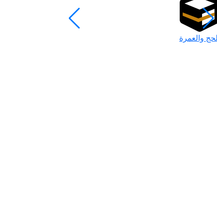
لحج والعمرة
رمضان