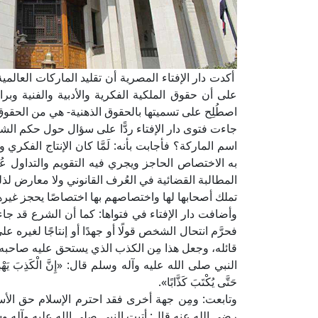
أكدت دار الإفتاء المصرية أن تقليد الماركات العالم
على أن حقوق الملكية الفكرية والأدبية والفنية وبرا
اصطُلِح على تسميتها بالحقوق الذهنية- هي من الحقوق ا
جاءت فتوى دار الإفتاء ردًّا على سؤال حول حكم ال
اسم الماركة؟ فأجابت بأنه: لَمَّا كان الإنتاج الفكري 
به الاختصاص الحاجز ويجري فيه التقويم والتداول عُرفً
المطالبة القضائية في العُرف القانوني ولا معارض ل
تملك أصحابها لها واختصاصهم بها اختصاصًا يحجز غيرهم
وأضافت دار الإفتاء في فتواها: كما أن الشرع قد جاء ب
فحرَّم انتحال الشخص قولًا أو جهدًا أو إنتاجًا لغيره ع
قائله، وجعل هذا مِن الكذب الذي يستحق عليه صاحبه
النبي صلى الله عليه وآله وسلم قال: «إِنَّ الْكَذِبَ يَهْدِي إِلَى ال
حَتَّى يُكْتَبَ كَذَّابًا».
وتابعت: ومِن جهة أخرى فقد احترم الإسلام حق الأسب
رضي الله عنه قال: أتيت النبي صلى الله عليه وآله وسلم فبايعته،