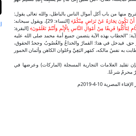
ربح منها من باب أكل أموال الناس بالباطل، والله تعالى يقول:
 إِلَّا أَنْ تَكُونَ تِجَارَةً عَنْ تَرَاضٍ مِنْكُمْ﴾
[النساء: 29]، ويقول سبحانه:
ا
كَّامِ لِتَأْكُلُوا فَرِيقًا مِنْ أَمْوَالِ النَّاسِ بِالْإِثْمِ وَأَنْتُمْ تَعْلَمُونَ﴾
[البقرة:
لآية: "الخطاب بهذه الآية يتضمن جميع أمة محمد صلى الله عليه
. فيدخل في هذا: القمارُ والخداعُ والغُصُوبُ وجحدُ الحقوق،
ابت به نفسُ مالكه، كمَهر البَغِيِّ وحُلوان الكاهن وأثمان الخمور
 فإن تقليد العلامات التجارية المسجلة (الماركات) وعرضها في
 محرمٌ شرعًا.
تاء المصرية 10-4-2019م