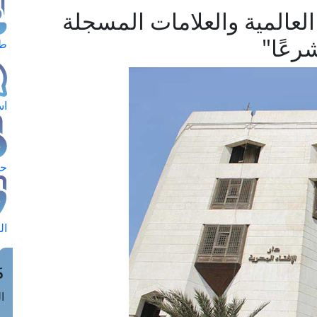
ت العالمية والعلامات المسجلة
رعًا"
طل
اس
حج
ال
م
الق