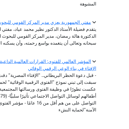
المشوهة
مفتي الجمهورية يعزي مدير المركز القومي للبحوث ا
يتقدم فضيلة الأستاذ الدكتور نظير محمد عياد، مفتي 
الدكتورة هالة رمضان، مدير المركز القومي للبحوث الاج
سبحانه وتعالى أن يتغمده بواسع رحمته، وأن يسكنه ا
المؤشر العالمي للفتوى: القرارات العالمية الداع
الإفتاء في بناء الوعي الرقمي الوقائي
- قبل دعوة الحظر البريطاني.. "الإفتاء المصرية" دقت
عكست تطورًا في وظيفة الفتوى ورسالتها المجتمعية-
أ
التواصل على من هم أقل من 6
الآمنة"لحماية النشء