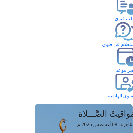
ب فتوى
تعلام عن فتوى
ز موعد
فتوى الهاتفية
َواقِيتُ الصَّـــلاة
اهرة · 08 أغسطس 2026 م