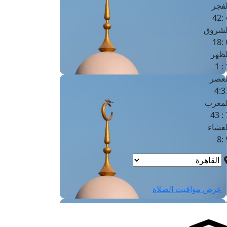
لفجر
4
لشروق
6
لظهر
1
لعصر
4:3
لمغرب
7 
لعشاء
9
عرض مواقيت الصلاة