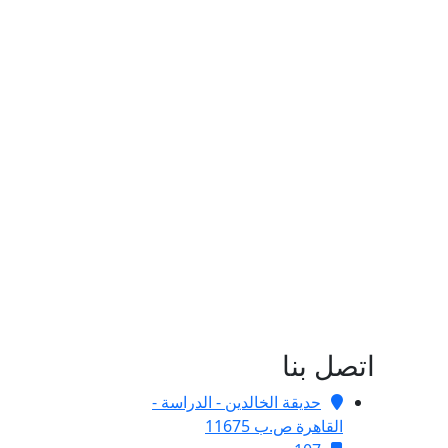
اتصل بنا
حديقة الخالدين - الدراسة -
القاهرة ص.ب 11675