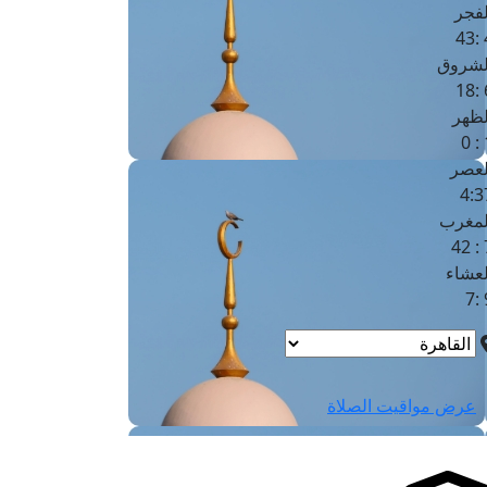
لفجر
4
لشروق
6
لظهر
1
لعصر
4:3
لمغرب
7 
لعشاء
9
عرض مواقيت الصلاة