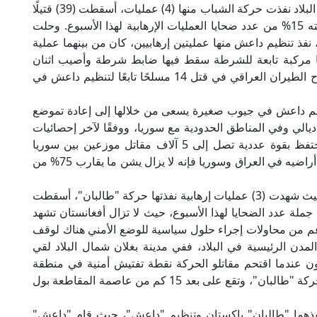
البلاد (5) عمليات إرهابية ضربت مناطق متفرقة من البلاد نفذت حركة الشباب منها (4) عمليات، أسقطت (39) قتيلًا
و(10) مصابين واختطفت (20) شخصًا، بما يمثل نسبته 15% من عدد ضحايا العمليات الإرهابية لهذا الأسبوع. وحلت
اق) بواقع (4) عمليات إرهابية، نفذ تنظيم داعش منها عمليتين إرهابيين، كان من بينهما عملية
فًا مركبة تابعة للشرطة سقط فيها ضابط شرطة وأصيب اثنان
بجروح، حيث تأتي هذه العملية بعد أيام من نجاح سلاح الطيران العراقي في قتل 14 مسلحًا تابعًا لتنظيم داعش في
يم داعش في جيوب صغيرة يسعى من خلالها إلى إعادة تموضع
لي وفي المناطق الحدودية مع سوريا، ووفقًا لآخر إحصائيات
أجهزة الاستخبارات العراقية فإن التنظيم لا يزال يحتفظ بقوة عددية تصل إلى 5 آلاف مقاتل موزعين بين سوريا
والعراق، وعلى الرغم من أن التنظيم فقد الكثير من أراضيه في العراق وسوريا فإنه لا يزال يشن ما يقارب 75% من
وجاءت أفغانستان في المرتبة الثالثة على المؤشر حيث شهدت (3) عمليات إرهابية نفذتها حركة "طالبان"، أسقطت
ما بين قتيل وجريح بما نسبته 25%، من جملة عدد الضحايا لهذا الأسبوع، حيث لا تزال أفغانستان تشهد
غم من محاولات إجراء حلول سياسية للوضع الأمني هناك لوقف
لمدن الرئيسية في البلاد، ففي مدينة بغلان شمال البلاد لقي
 عندما اقتحم مقاتلو الحركة نقطة تفتيش أمنية في منطقة
بغلان المركزية التي تعد مركزًا هامًّا لانتشار عناصر حركة "طالبان"، وتقع على بعد 15 كم من عاصمة المقاطعة بول
 نفذهما "طالبان" باكستان وتنظيم "داعش"، حيث قام "داعش"