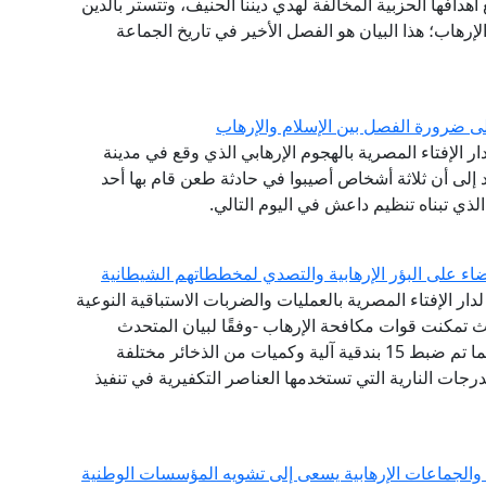
بع أهدافها الحزبية المخالفة لهدي ديننا الحنيف، وتتستر بالدين
لإرهاب؛ هذا البيان هو الفصل الأخير في تاريخ الجماعة
لى ضرورة الفصل بين الإسلام والإرهاب
دار الإفتاء المصرية بالهجوم الإرهابي الذي وقع في مدينة
 إلى أن ثلاثة أشخاص أصيبوا في حادثة طعن قام بها أحد
لذي تبناه تنظيم داعش في اليوم التالي.
اء على البؤر الإرهابية والتصدي لمخططاتهم الشيطانية
لدار الإفتاء المصرية بالعمليات والضربات الاستباقية النوعية
ث تمكنت قوات مكافحة الإرهاب -وفقًا لبيان المتحدث
العسكري -من القضاء على عدد 13 عنصرًا تكفيريا، كما تم ضبط 15 بندقية آلية وكميات من الذخائر مختلفة
عدد من الدرجات النارية التي تستخدمها العناصر التكفيرية في تنفيذ
والجماعات الإرهابية يسعى إلى تشويه المؤسسات الوطنية