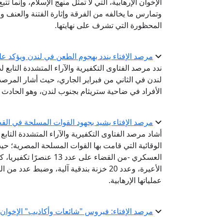
الإخوان الإرهابية، التي لا تمثل منهج الإسلام، وإنما تت
وتمارس ما يخالفه من الفرقة وإثارة الفتنة والعنف وا
المحظورة التي تشرف على نهايتها.
مرصد الإفتاء يندد بهجوم الطعن في لندن ويؤكد ع
ندد مرصد الفتاوى التكفيرية والآراء المتشددة التابع ل
لندن في الثاني من فبراير الجاري، حيث أشار المرصد
الأفراد في ضاحية ستريثام بجنوب لندن، وهو الحادث ا
مرصد الإفتاء يشيد بجهود القوات المسلحة في القض
أشاد مرصد الفتاوى التكفيرية والآراء المتشددة التابع 
الوقائية التي قامت بها القوات المسلحة المصرية؛ حي
الأعيرة، وعدد 20 خزنة بندقية آلية، وضبط 
عملياتها الإرهابية.
مرصد الإفتاء: فيروس "شائعات وأكاذيب" الإخوان 