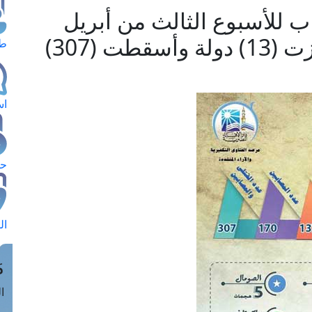
ب للأسبوع الثالث من أبريل
شهد (24) عملية إرهابية هزت (13) دولة وأسقطت (307)
طل
اس
حج
ال
م
الق