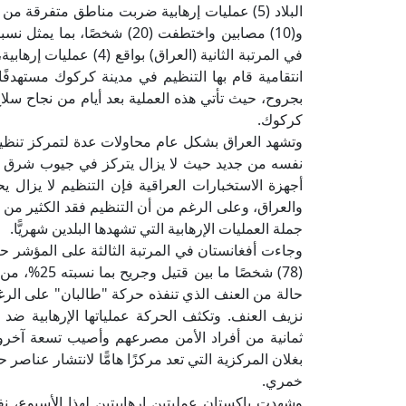
في المرتبة الثانية (العر
انتقامية قام بها التنظيم في مدينة كركوك مستهد
كركوك.
وتشهد العراق بشكل عام محاولات عدة لتمركز تنظ
نفسه من جديد حيث لا يزال يتركز في جيوب شرق ديا
جملة العمليات الإرهابية التي تشهدها البلدين شهريًّا.
(78) شخصًا 
حالة من العنف الذي تنفذه حركة "طالبان" على الر
نزيف العنف. وتكثف الحركة عملياتها الإرهابية ضد ا
ثمانية من أفراد الأمن مصرعهم وأصيب تسعة آخرون
خمري.
وشهدت باكستان عمليتين إرهابيتين لهذا الأسبوع،