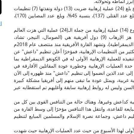
رز أنماطه وتحولاته.
وقال المرصد إن عدد العمليات الإرهابية لهذا الأسبوع بلغ (24) عملية إرهابية ضربت (13) دولة ونفذتها (7) تنظيمات
إرهابية، أسقطت (307) ما بين قتيل وجريح، حيث بلغ عدد القتلى (137)، بنسبة 45%، وبلغ عدد المصابين (170)،
ا
وأوضح المؤشر أن القارة الأفريقية شهدت هذا الأسبوع (14) عملية إرهابية من جملة الـ(24) عملية التي هزت العالم
بما نسبته 58% من عدد العمليات الإرهابية، حيث هز الإرهاب (9) دول أفريقية هي (الصومال، النيجر، تشاد،
بوركينافاسو، ليبيا، تونس، الكاميرون، مالي، الكونغو الديمقراطية)، وتشهد القارة الأفريقية منذ منتصف عام 2018م
للكثير من التنظيمات الإرهابية، فمؤخرًا أعلن تنظيم "داعش" عن
ه للعملية الإرهابية الأولى له في الكونغو الديمقراطية بما
دة العمليات الإرهابية وخطورة عودة المقاتلين الأفارقة في
لى عدد الذين انضموا إلى تنظيم "داعش" منذ ظهوره إلى الآن
راكز بحثية غربية، ويمثل عودة ما تبقى منهم إلى أفريقيا مشكلة كبيرة
لسن وليس له روابط إرهابية سابقة وأغلبهم تم استقطابه عبر
هابية كداعش وغيرها، وهناك حالة من التنافس القوى بين كل من
ايعة للقاعدة، وانتقل هذا التنافس مؤخرًا إلى وسط القارة من
ظيم داعش، وجماعة نصرة الإسلام والمسلمين المبايع لتنظيم
أولى لهذا الأسبوع من حيث عدد العمليات الإرهابية حيث شهدت