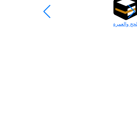
لحج والعمرة
رمضان