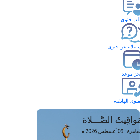
ب فتوى
تعلام عن فتوى
ز موعد
فتوى الهاتفية
َواقِيتُ الصَّـــلاة
اهرة · 09 أغسطس 2026 م