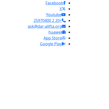
Facebook
X
Youtube
+20 2 25970400
ask@dar-alifta.org
huawei
App Store
Google Play