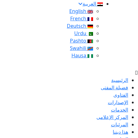
العربية
English
French
Deutsch
Urdu
Pashto
Swahili
Hausa
الرئيسية
فضيلة المفتى
الفتاوى
الإصدارات
الخدمات
المركز الإعلامى
المرئيات
هذا ديننا