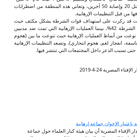
بهجوم دامٍ في مدينة (كويتا) الباكستانية أدى إلى مقتل 20 وإصابة 50 آخرين، وتعاني هذه المنطقة من اضطرابات
ها من قبل التنظيمات الإرهابية.
ع كانت قد ركزت على استهداف قوات الشرطة بشكل مكثف حيث
بلغت نسبة العمليات الإرهابية التي نفذت ضد قوات الشرطة 42%، بينما العمليات الإرهابية التي تمت ضد مدنيين
رهابية نوعت من أنماط العمليات الإرهابية حيث تنوعت ما بين (هجوم
سفة، انفجار لغم، هجوم انتحاري)، وتصعد التنظيمات الإرهابية
ا حتى تسبب الذعر داخل المجتمعات التي تنتشر فيها.
فتاء المصرية 24-4-2019
ة باعتبار الإخوان جماعة إرهابية
دار الإفتاء المصرية أن بيان هيئة كبار العلماء حول جماعة