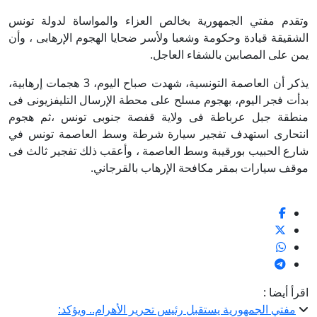
وتقدم مفتي الجمهورية بخالص العزاء والمواساة لدولة تونس
الشقيقة قيادة وحكومة وشعبا ولأسر ضحايا الهجوم الإرهابى ، وأن
يمن على المصابين بالشفاء العاجل.
يذكر أن العاصمة التونسية، شهدت صباح اليوم، 3 هجمات إرهابية،
بدأت فجر اليوم، بهجوم مسلح على محطة الإرسال التليفزيونى فى
منطقة جبل عرباطة فى ولاية قفصة جنوبى تونس ،ثم هجوم
انتحارى استهدف تفجير سيارة شرطة وسط العاصمة تونس في
شارع الحبيب بورقيبة وسط العاصمة ، وأعقب ذلك تفجير ثالث فى
موقف سيارات بمقر مكافحة الإرهاب بالقرجاني.
اقرأ أيضا :
مفتي الجمهورية يستقبل رئيس تحرير الأهرام.. ويؤكد: