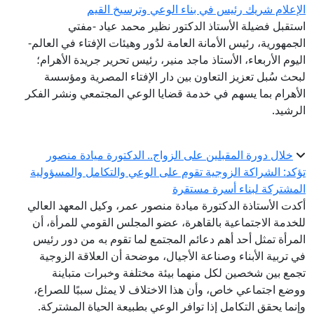
الإعلام شريك رئيس في بناء الوعي وترسيخ القيم
استقبل فضيلة الأستاذ الدكتور نظير محمد عياد -مفتي
الجمهورية، رئيس الأمانة العامة لدُور وهيئات الإفتاء في العالم-
اليوم الأربعاء، الأستاذ ماجد منير، رئيس تحرير جريدة الأهرام؛
لبحث سُبل تعزيز التعاون بين دار الإفتاء المصرية ومؤسسة
الأهرام بما يسهم في خدمة قضايا الوعي المجتمعي ونشر الفكر
الرشيد.
خلال دورة المقبلين على الزواج.. الدكتورة ميادة منصور
تؤكد: الشراكة الزوجية تقوم على الوعي والتكامل والمسؤولية
المشتركة لبناء أسرة مستقرة
أكدت الأستاذة الدكتورة ميادة منصور عمر، وكيل المعهد العالي
للخدمة الاجتماعية بالقاهرة، عضو المجلس القومي للمرأة، أن
المرأة تمثل أحد أهم دعائم المجتمع لما تقوم به من دور رئيس
في تربية الأبناء وصناعة الأجيال، موضحة أن العلاقة الزوجية
تجمع بين شخصين لكل منهما بيئة مختلفة وخبرات متباينة
ووضع اجتماعي خاص، وأن هذا الاختلاف لا يمثل سببًا للصراع،
وإنما يحقق التكامل إذا توافر الوعي بطبيعة الحياة المشتركة.