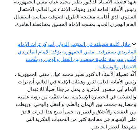
شهد فضيلة الأستاذ الدكتور نظير محمد عياد، مفتي الجمهورية،
رئيس الأمانة العامة لدور وهيئات الإفتاء في العالم، الاحتفال
السنوي الذي أقامته مشيخة الطرق الصوفية بمناسبة استقبال
العام الهجري الجديد بمسجد الإمام الحسين بمحافظة القاهرة.
خلال كلمة فضيلته في المؤتمر الدولي لمركز تراث الإمام
الماتريدي بسمرقند.. مفتي الجمهورية يؤكد: الإمام الماتريدي
أسَّس مدرسة علمية جمعت بين العقل والوحي ورسَّخت
الاعتدال والوسطية
أكَّد فضيلة الأستاذ الدكتور نظير محمد عياد، مفتي الجمهورية ،
رئيس الأمانة العامة لدُور وهيئات الإفتاء في العالم، أن تراث
الإمام أبي منصور الماتريدي يمثل مرجعًا أصيلًا للاعتدال
والعقلانية في الحضارة الإسلامية، بما تضمَّنه من رؤية علمية
وحضارية جمعت بين الإيمان والعلم، والعقل والوحي، وربطت
بين العقيدة والأخلاق والعمران، حتى أصبح هذا التراث قادرًا
على الإسهام في معالجة كثير من التحديات الفكرية التي
يشهدها العصر الحاضر.