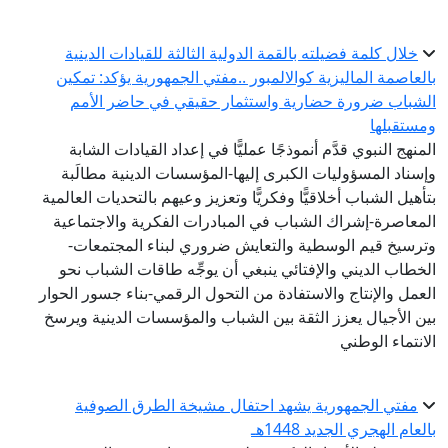
خلال كلمة فضيلته بالقمة الدولية الثالثة للقيادات الدينية
بالعاصمة الماليزية كوالالمبور ..مفتي الجمهورية يؤكد: تمكين
الشباب ضرورة حضارية واستثمار حقيقي في حاضر الأمم
ومستقبلها
المنهج النبوي قدَّم أنموذجًا عمليًّا في إعداد القيادات الشابة
وإسناد المسؤوليات الكبرى إليها-المؤسسات الدينية مطالَبة
بتأهيل الشباب أخلاقيًّا وفكريًّا وتعزيز وعيهم بالتحديات العالمية
المعاصرة-إشراك الشباب في المبادرات الفكرية والاجتماعية
وترسيخ قيم الوسطية والتعايش ضروري لبناء المجتمعات-
الخطاب الديني والإفتائي ينبغي أن يوجِّه طاقات الشباب نحو
العمل والإنتاج والاستفادة من التحول الرقمي-بناء جسور الحوار
بين الأجيال يعزز الثقة بين الشباب والمؤسسات الدينية ويرسخ
الانتماء الوطني
مفتي الجمهورية يشهد احتفال مشيخة الطرق الصوفية
بالعام الهجري الجديد 1448هـ