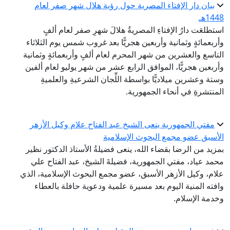
بيان دار الإفتاء المصرية حول رؤية هلال شهر صفر لعام
1448هـ
استطلعَت دارُ الإفتاءِ المصريةُ هلالَ شهرِ صفر لعام ألفٍ
وأربعمائةٍ وثمانية وأربعين هجريًّا بعد غروب شمس يوم الثلاثاء
التاسع والعشرين من شهر المحرم لعام ألفٍ وأربعمائةٍ وثمانية
وأربعين هجريًّا، الموافق الرابع عشر من شهر يوليو لعام ألفين
وستة وعشرين ميلاديًّا بواسطة اللِّجان الشرعيةِ والعلميةِ
المنتشرةِ في أنحاء الجمهورية.
مفتي الجمهورية ينعى الشيخ عبد الفتاح علام وكيل الأزهر
الأسبق عضو مجمع البحوث الإسلامية
بمزيد من الرضا بقضاء الله، ينعى فضيلةُ الأستاذ الدكتور نظير
محمد عياد، مفتي الجمهورية، فضيلةَ الشيخ، عبد الفتاح علي
علام، وكيل الأزهر الأسبق، عضو مجمع البحوث الإسلامية، الذي
وافته المنية اليوم بعد مسيرة علمية ودعوية حافلة بالعطاء
وخدمة الإسلام.