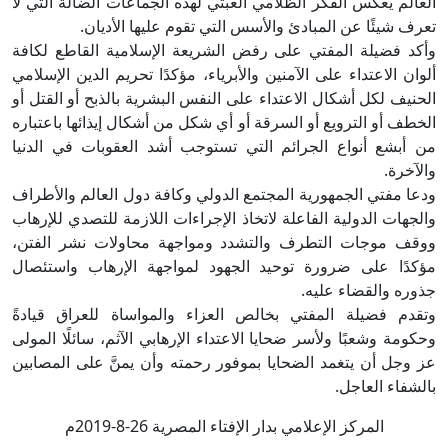
العالم يعكس الفكر الظلامي العبثي لهذه الجماعات الضالة التي لا
تعرف شيئًا عن المبادئ والأسس التي تقوم عليها الأديان.
وأكد فضيلة المفتي على رفض الشريعة الإسلامية القاطع لكافة
ألوان الاعتداء على الآمنين والأبرياء، مؤكدًا تحريم الدين الإسلامي
الحنيف لكل أشكال الاعتداء على النفس البشرية بالذبح أو القتل أو
الخطف أو الترويع أو السرقة أو أي شكل من أشكال إيذائها باعتباره
من أبشع أنواع الجرائم التي تستوجب أشد العقوبات في الدنيا
والآخرة.
ودعا مفتي الجمهورية المجتمع الدولي وكافة دول العالم والأطراف
والجهات الدولية الفاعلة لاتخاذ الإجراءات اللازمة للتصدي للإرهاب
ووقف موجات التطرف والتشدد ومواجهة محاولات نشر الفتن،
مؤكدًا على ضرورة توحيد الجهود لمواجهة الإرهاب واستئصال
جذوره والقضاء عليه.
وتقدم فضيلة المفتي بخالص العزاء والمواساة للعراق قيادةً
وحكومة وشعبًا ولأسر ضحايا الاعتداء الإرهابي الآثم، سائلًا المولى
عز وجل أن يتغمد الضحايا بموفور رحمته وأن يمنَّ على المصابين
بالشفاء العاجل.
المركز الإعلامي بدار الإفتاء المصرية 26-8-2019م