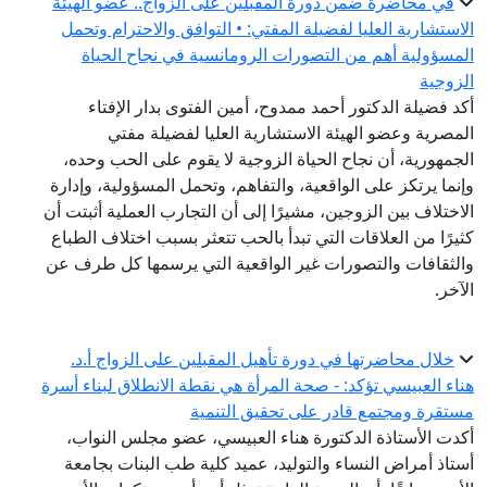
في محاضرة ضمن دورة المقبلين على الزواج.. عضو الهيئة
الاستشارية العليا لفضيلة المفتي: • التوافق والاحترام وتحمل
المسؤولية أهم من التصورات الرومانسية في نجاح الحياة
الزوجية
أكد فضيلة الدكتور أحمد ممدوح، أمين الفتوى بدار الإفتاء
المصرية وعضو الهيئة الاستشارية العليا لفضيلة مفتي
الجمهورية، أن نجاح الحياة الزوجية لا يقوم على الحب وحده،
وإنما يرتكز على الواقعية، والتفاهم، وتحمل المسؤولية، وإدارة
الاختلاف بين الزوجين، مشيرًا إلى أن التجارب العملية أثبتت أن
كثيرًا من العلاقات التي تبدأ بالحب تتعثر بسبب اختلاف الطباع
والثقافات والتصورات غير الواقعية التي يرسمها كل طرف عن
الآخر.
خلال محاضرتها في دورة تأهيل المقبلين على الزواج أ.د.
هناء العبيسي تؤكد: - صحة المرأة هي نقطة الانطلاق لبناء أسرة
مستقرة ومجتمع قادر على تحقيق التنمية
أكدت الأستاذة الدكتورة هناء العبيسي، عضو مجلس النواب،
أستاذ أمراض النساء والتوليد، عميد كلية طب البنات بجامعة