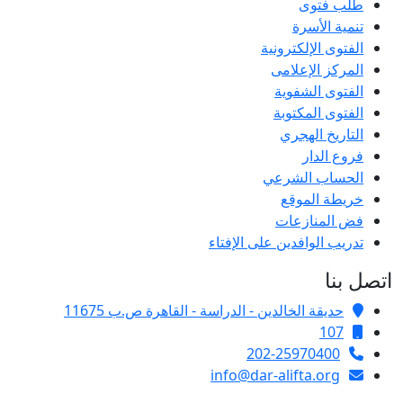
طلب فتوى
تنمية الأسرة
الفتوى الإلكترونية
المركز الإعلامى
الفتوى الشفوية
الفتوى المكتوبة
التاريخ الهجري
فروع الدار
الحساب الشرعي
خريطة الموقع
فض المنازعات
تدريب الوافدين على الإفتاء
اتصل بنا
حديقة الخالدين - الدراسة - القاهرة ص.ب 11675
107
202-25970400
info@dar-alifta.org