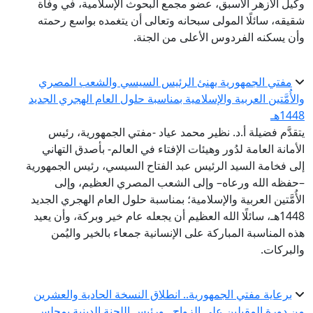
وكيل الأزهر الأسبق، عضو مجمع البحوث الإسلامية، في وفاة
شقيقه، سائلًا المولى سبحانه وتعالى أن يتغمده بواسع رحمته
وأن يسكنه الفردوس الأعلى من الجنة.
مفتي الجمهورية يهنئ الرئيس السيسي والشعب المصري
والأُمَّتين العربية والإسلامية بمناسبة حلول العام الهجري الجديد
1448هـ
يتقدَّم فضيلة أ.د. نظير محمد عياد -مفتي الجمهورية، رئيس
الأمانة العامة لدُور وهيئات الإفتاء في العالم- بأصدق التهاني
إلى فخامة السيد الرئيس عبد الفتاح السيسي، رئيس الجمهورية
–حفظه الله ورعاه– وإلى الشعب المصري العظيم، وإلى
الأُمَّتين العربية والإسلامية؛ بمناسبة حلول العام الهجري الجديد
1448هـ، سائلًا الله العظيم أن يجعله عام خير وبركة، وأن يعيد
هذه المناسبة المباركة على الإنسانية جمعاء بالخير واليُمن
والبركات.
برعاية مفتي الجمهورية.. انطلاق النسخة الحادية والعشرين
من دورة المقبلين على الزواج.. ورئيس اللجنة الدينية بمجلس