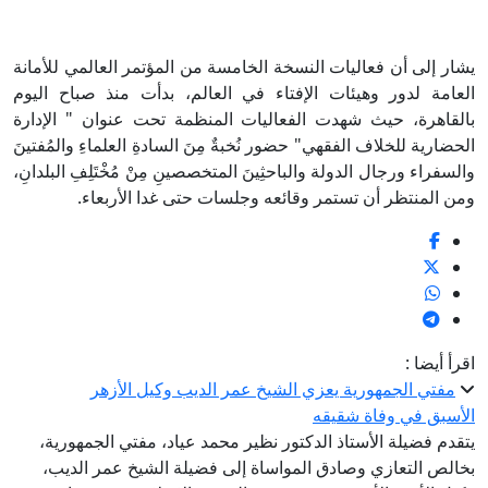
يشار إلى أن فعاليات النسخة الخامسة من المؤتمر العالمي للأمانة
العامة لدور وهيئات الإفتاء في العالم، بدأت منذ صباح اليوم
بالقاهرة، حيث شهدت الفعاليات المنظمة تحت عنوان " الإدارة
الحضارية للخلاف الفقهي" حضور نُخبةٌ مِنَ السادةِ العلماءِ والمُفتينَ
والسفراء ورجال الدولة والباحثِينَ المتخصصينِ مِنْ مُخْتَلِفِ البلدانِ،
ومن المنتظر أن تستمر وقائعه وجلسات حتى غدا الأربعاء.
اقرأ أيضا :
مفتي الجمهورية يعزي الشيخ عمر الديب وكيل الأزهر
الأسبق في وفاة شقيقه
يتقدم فضيلة الأستاذ الدكتور نظير محمد عياد، مفتي الجمهورية،
بخالص التعازي وصادق المواساة إلى فضيلة الشيخ عمر الديب،