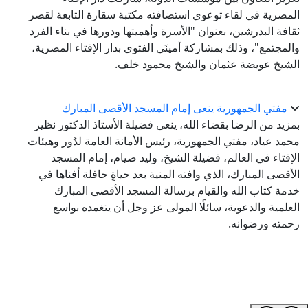
المصرية في لقاء توعوي استضافته مكتبة سقارة التابعة لقصر
ثقافة البدرشين، بعنوان "الأسرة وأهميتها ودورها في بناء الفرد
والمجتمع"، وذلك بمشاركة أمينَي الفتوى بدار الإفتاء المصرية،
الشيخ عويضة عثمان والشيخ محمود خلف.
مفتي الجمهورية ينعى إمام المسجد الأقصى المبارك
بمزيد من الرضا بقضاء الله، ينعى فضيلة الأستاذ الدكتور نظير
محمد عياد، مفتي الجمهورية، رئيس الأمانة العامة لدُور وهيئات
الإفتاء في العالم، فضيلة الشيخ، وليد صيام، إمام المسجد
الأقصى المبارك، الذي وافته المنية بعد حياةٍ حافلة أفناها في
خدمة كتاب الله والقيام برسالة المسجد الأقصى المبارك
العلمية والدعوية، سائلًا المولى عز وجل أن يتغمده بواسع
رحمته ورضوانه.