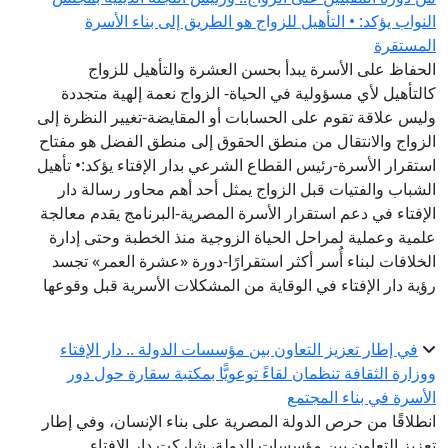
النواب يؤكد: • التأهيل للزواج هو الطريق إلى بناء الأسرة
المستقرة
الحفاظ على الأسرة يبدأ بحسن العشرة والتأهيل للزواج
كالتأهيل لأي مسؤولية في الحياة- الزواج نعمة إلهية متجددة
وليس علاقة تقوم على الحسابات أو المقايضة-تغيير النظرة إلى
الزواج والانتقال من منطق الحقوق إلى منطق الفضل هو مفتاح
استقرار الأسرة-رئيس القطاع الشرعي بدار الإفتاء يؤكد:• تأهيل
الشباب والفتيات قبل الزواج يمثل أحد أهم محاور رسالة دار
الإفتاء في دعم استقرار الأسرة المصرية-البرنامج يقدم معالجة
علمية وعملية لمراحل الحياة الزوجية منذ الخطبة وحتى إدارة
الخلافات لبناء أُسر أكثر استقرارًا-دورة «عشرة العمر» تجسد
رؤية دار الإفتاء في الوقاية من المشكلات الأسرية قبل وقوعها
في إطار تعزيز التعاون بين مؤسسات الدولة .. دار الإفتاء
ووزارة الثقافة تنظمان لقاءً توعويًّا بمكتبة سقارة حول دور
الأسرة في بناء المجتمع
انطلاقًا من حرص الدولة المصرية على بناء الإنسان، وفي إطار
تعزيز التعاون بين مؤسسات الدولة، شاركت دار الإفتاء