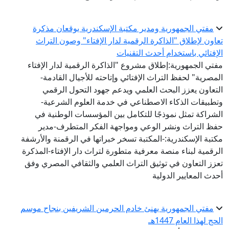
مفتي الجمهورية ومدير مكتبة الإسكندرية يوقعان مذكرة
تعاون لإطلاق "الذاكرة الرقمية لدار الإفتاء" وصون التراث
الإفتائي باستخدام أحدث التقنيات
مفتي الجمهورية:إطلاق مشروع "الذاكرة الرقمية لدار الإفتاء
المصرية" لحفظ التراث الإفتائي وإتاحته للأجيال القادمة-
التعاون يعزز البحث العلمي ويدعم جهود التحول الرقمي
وتطبيقات الذكاء الاصطناعي في خدمة العلوم الشرعية-
الشراكة تمثل نموذجًا للتكامل بين المؤسسات الوطنية في
حفظ التراث ونشر الوعي ومواجهة الفكر المتطرف-مدير
مكتبة الإسكندرية:-المكتبة تسخر خبراتها في الرقمنة والأرشفة
الرقمية لبناء منصة معرفية متطورة لتراث دار الإفتاء-المذكرة
تعزز التعاون في توثيق التراث العلمي والثقافي المصري وفق
أحدث المعايير الدولية
مفتي الجمهورية يهنئ خادم الحرمين الشريفين بنجاح موسم
الحج لهذا العام 1447هـ