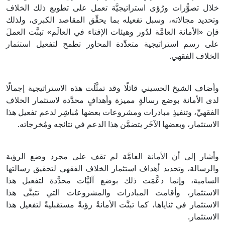
خلال تصوُّرات ورُؤى استراتيجيَّة تعمل على تطويع ذلك الخلاف
وتحديد مجالاته، وسبل تفعيله بما يحقِّق المقاصد الكبرى، ولذلك
فإن «الأمانة العامَّة لدُور وهيئات الإفتاء في العالَم» تبنَّت العملَ
على رسم استراتيجية متعدِّدة المحاور تطمح لتفعيل استثمار
الخلاف الفقهي.
وأضاف الشيخ الحسيني قائلًا وقد تمثَّلَت هذه الاستراتيجية إجمالًا
لدى الأمانة بوضع رسالةٍ مميزة وأهدافٍ محدَّدة لاستثمار الخلاف
الفقهيِّ، وتنفيذِ مبادرات ومشروعات بعضها مُباشِر لدعم تفعيل هذا
الاستثمار، وبعضها الآخَر يتضمَّن هذا الدعم في نتائجه ومُخرجاته.
وأشار إلى أن الأمانة العامَّة لم تقف على مجرد وضع الرؤية
والرسالة، وتحديد أهداف استثمار الخلاف الفقهي لتحقيق رسالتها
السامية، وإنما دعَّمَت ذلك بوضع آليَّات محدَّدة لتفعيل هذا
الاستثمار، وأقامت المبادرات والمشروعات التي تتبنَّى هذا
الاستثمار في ثناياها، كما تبنَّت الأمانةُ رؤيةً مستقبليةً لتفعيل هذا
الاستثمار.