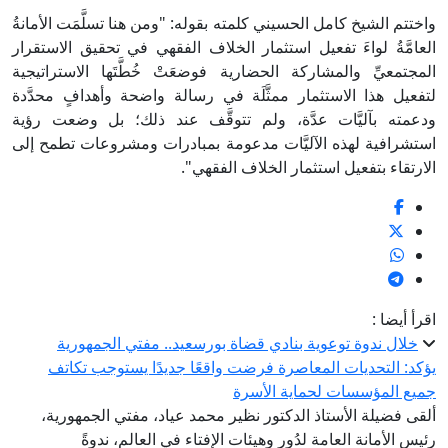
واختتم الشيخ كامل الحسيني كلمته بقوله: "ومن هنا تسلَّمَت الأمانةُ
العامَّةُ لواءَ تفعيل استثمار الخلاف الفقهي في تحقيق الاستقرار
المجتمعيِّ والمشاركة الحضارية فوضعَتْ خُطَّتَها الاستراتيجية
لتفعيل هذا الاستثمار ممثَّلَة في رسالة واضحة وأهدافٍ محدَّدة
ودعمته بآليَّات عدَّة، ولم تتوقَّف عند ذلك؛ بل وضعت رؤية
استشرافية لهذه الآليَّات مدعومة بمبادرات ومشروعات تطمح إلى
الارتقاء بتفعيل استثمار الخلاف الفقهي".
اقرأ أيضا :
خلال ندوة توعوية بنادي قضاة بورسعيد.. مفتي الجمهورية
يؤكد: التحديات المعاصرة فرضت واقعًا جديدًا يستوجب تكاتف
جميع المؤسسات لحماية الأسرة
ألقى فضيلة الأستاذ الدكتور نظير محمد عياد، مفتي الجمهورية،
رئيس الأمانة العامة لدُور وهيئات الإفتاء في العالم، ندوةً