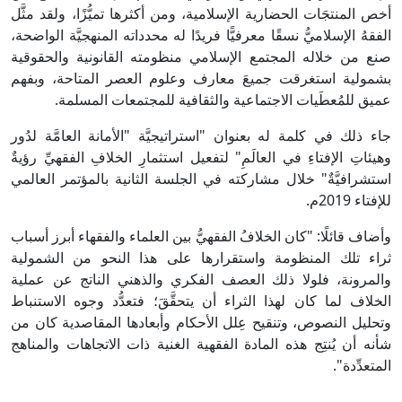
أخص المنتجَات الحضارية الإسلامية، ومن أكثرها تميُّزًا، ولقد مثَّل
الفقهُ الإسلاميُّ نسقًا معرفيًّا فريدًا له محدداته المنهجيَّة الواضحة،
صنع من خلاله المجتمع الإسلامي منظومته القانونية والحقوقية
بشمولية استغرقت جميعَ معارف وعلوم العصر المتاحة، وبفهم
عميق للمُعطَيات الاجتماعية والثقافية للمجتمعات المسلمة.
جاء ذلك في كلمة له بعنوان "استراتيجيَّة "الأمانة العامَّة لدُور
وهيئاتِ الإفتاءِ في العالَمِ" لتفعيل استثمارِ الخلافِ الفقهيِّ رؤيةٌ
استشرافيَّةٌ" خلال مشاركته في الجلسة الثانية بالمؤتمر العالمي
للإفتاء 2019م.
وأضاف قائلًا: "كان الخلافُ الفقهيُّ بين العلماء والفقهاء أبرز أسباب
ثراء تلك المنظومة واستقرارها على هذا النحو من الشمولية
والمرونة، فلولا ذلك العصف الفكري والذهني الناتج عن عملية
الخلاف لما كان لهذا الثراء أن يتحقَّقَ؛ فتعدُّد وجوه الاستنباط
وتحليل النصوص، وتنقيح عِلل الأحكام وأبعادها المقاصدية كان من
شأنه أن يُنتِج هذه المادة الفقهية الغنية ذات الاتجاهات والمناهج
المتعدِّدة".