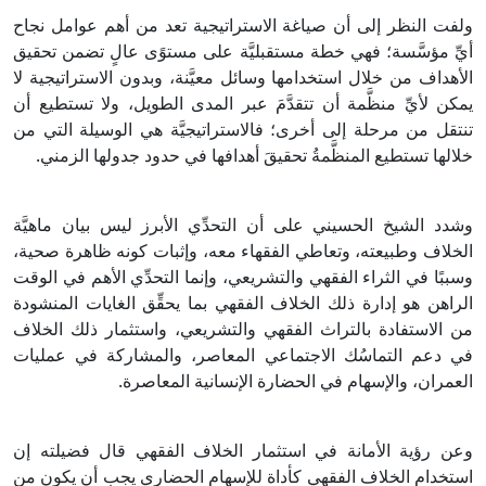
ولفت النظر إلى أن صياغة الاستراتيجية تعد من أهم عوامل نجاح
أيِّ مؤسَّسة؛ فهي خطة مستقبليَّة على مستوًى عالٍ تضمن تحقيق
الأهداف من خلال استخدامها وسائل معيَّنة، وبدون الاستراتيجية لا
يمكن لأيِّ منظَّمة أن تتقدَّمَ عبر المدى الطويل، ولا تستطيع أن
تنتقل من مرحلة إلى أخرى؛ فالاستراتيجيَّة هي الوسيلة التي من
خلالها تستطيع المنظَّمةُ تحقيقَ أهدافها في حدود جدولها الزمني.
وشدد الشيخ الحسيني على أن التحدِّي الأبرز ليس بيان ماهيَّة
الخلاف وطبيعته، وتعاطي الفقهاء معه، وإثبات كونه ظاهرة صحية،
وسببًا في الثراء الفقهي والتشريعي، وإنما التحدِّي الأهم في الوقت
الراهن هو إدارة ذلك الخلاف الفقهي بما يحقِّق الغايات المنشودة
من الاستفادة بالتراث الفقهي والتشريعي، واستثمار ذلك الخلاف
في دعم التماسُك الاجتماعي المعاصر، والمشاركة في عمليات
العمران، والإسهام في الحضارة الإنسانية المعاصرة.
وعن رؤية الأمانة في استثمار الخلاف الفقهي قال فضيلته إن
استخدام الخلاف الفقهي كأداة للإسهام الحضاري يجب أن يكون من