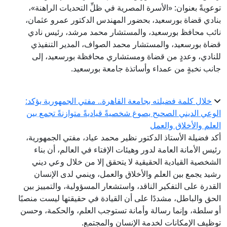
توعويةً بعنوان: «الأسرة المصرية في ظلِّ التحديات الراهنة»،
بنادي قضاة بورسعيد، بحضور المهندس الدكتور عمرو عثمان،
نائب محافظ بورسعيد، والمستشار محمد مرشد، رئيس نادي
قضاة بورسعيد، والمستشار محمد الصواف، المدير التنفيذي
للنادي، وعددٍ من قضاة ومستشاري محافظة بورسعيد، إلى
جانب نخبةٍ من عمداء وأساتذة جامعة بورسعيد.
خلال كلمة فضيلته بجامعة القاهرة.. مفتي الجمهورية يؤكد:
الوعي الديني الصحيح يصوغ شخصيةً قياديةً متوازنةً تجمع بين
العلم والأخلاق والعمل
أكد فضيلة الأستاذ الدكتور نظير محمد عياد، مفتي الجمهورية،
رئيس الأمانة العامة لدور وهيئات الإفتاء في العالم، أن بناء
الشخصية القيادية الحقيقية لا يتحقق إلا من خلال وعي ديني
رشيد يجمع بين العلم والأخلاق والعمل، وينمي لدى الإنسان
القدرة على التفكير الناقد، واستشعار المسؤولية، والتمييز بين
الحق والباطل، مشددًا على أن القيادة في حقيقتها ليست منصبًا
أو سلطة، وإنما رسالة وأمانة تستوجب العلم، والحكمة، وحسن
توظيف الإمكانات لخدمة الإنسان والمجتمع.