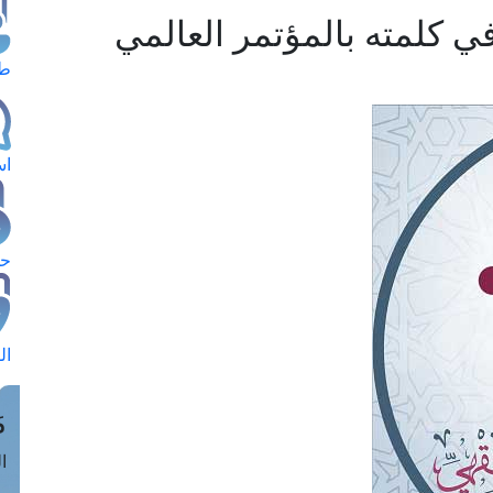
ي كلمته بالمؤتمر العالمي
طل
اس
حج
ال
م
الق