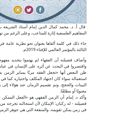
قال أ. د. محمد كمال الدين إمام أستاذ الشريعة ب
المفاهيم الفلسفية إثارة للمتاعب، وعلى الرغم من توغ
جاء ذلك في كلمة ألقاها بعنوان نحو نظرية عامة ف
الثالثة بالمؤتمر العالمي للإفتاء 2019م.
وأضاف فضيلته أن الفقهاء لم يهتموا بتحديد مفهوم 
واقتصروا في البحث عن أثره على الإنسان في عباداته
ظن البعض أنها «تجعل الفقه مرنًا يساير الزمن بف
استعماله سواء كان اجتهاد المكلف واختياره كما في
البينات والحجج. وتم تقسيم الزمان عند هؤلاء إلى ز
معنويًا أو مطلقًا.
وأكد د. إمام أن الزمن الفقهي هو «الفعل الممكن ف
فضيلته - له ركنان: الإمكان لأن استحالته تخرجه من د
في زمن يمكن تقويمه. والمنفعة التي هي جوهر الزمن ا