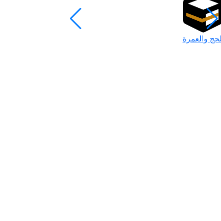
لحج والعمرة
رمضان