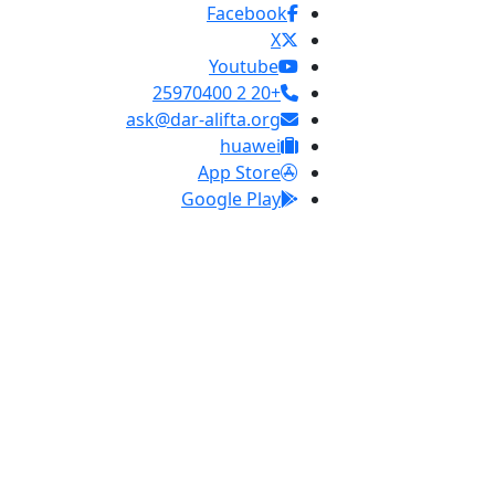
Facebook
X
Youtube
+20 2 25970400
ask@dar-alifta.org
huawei
App Store
Google Play