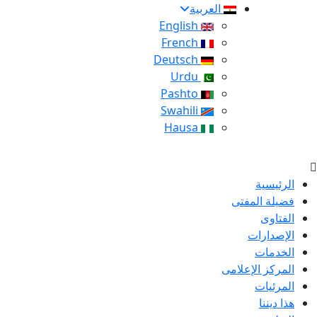
العربية
English
French
Deutsch
Urdu
Pashto
Swahili
Hausa
الرئيسية
فضيلة المفتى
الفتاوى
الإصدارات
الخدمات
المركز الإعلامى
المرئيات
هذا ديننا