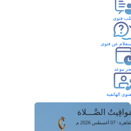
ب فتوى
تعلام عن فتوى
ز موعد
فتوى الهاتفية
َواقِيتُ الصَّـــلاة
اهرة · 07 أغسطس 2026 م