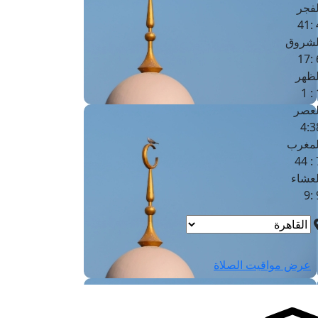
لفجر
4
لشروق
6
لظهر
1
لعصر
4:3
لمغرب
7 
لعشاء
9
عرض مواقيت الصلاة