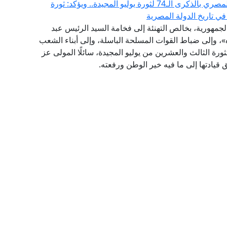
مفتي الجمهورية يهنئ الرئيس السيسي والشعب المصري بالذكرى الـ74 لثورة يوليو المجيدة.. ويؤكد: ثورة
في تاريخ الدولة المصرية
الجمهورية، بخالص التهنئة إلى فخامة السيد الرئيس عبد
، وإلى ضباط القوات المسلحة الباسلة، وإلى أبناء الشعب
رة الثالث والعشرين من يوليو المجيدة، سائلًا المولى عز
قيادتها إلى ما فيه خير الوطن ورفعته.