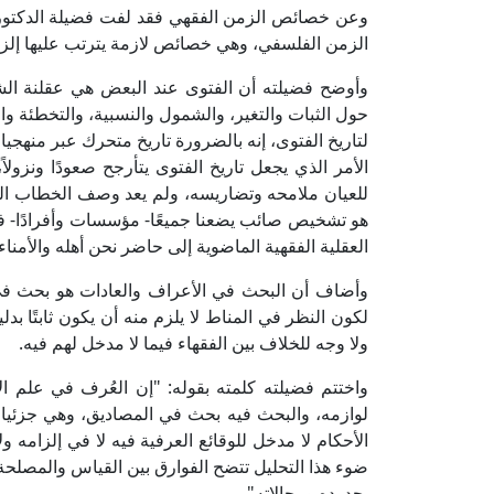
وعن خصائص الزمن الفقهي فقد لفت فضيلة الدكتور إ
الزمن الفلسفي، وهي خصائص لازمة يترتب عليها إلز
وأوضح فضيلته أن الفتوى عند البعض هي عقلنة الشر
حول الثبات والتغير، والشمول والنسبية، والتخطئة و
لتاريخ الفتوى، إنه بالضرورة تاريخ متحرك عبر منهجي
الأمر الذي يجعل تاريخ الفتوى يتأرجح صعودًا ونزولا
للعيان ملامحه وتضاريسه، ولم يعد وصف الخطاب الدي
هو تشخيص صائب يضعنا جميعًا- مؤسسات وأفرادًا- ف
العقلية الفقهية الماضوية إلى حاضر نحن أهله والأمناء 
وأضاف أن البحث في الأعراف والعادات هو بحث في 
لكون النظر في المناط لا يلزم منه أن يكون ثابتًا بدلي
ولا وجه للخلاف بين الفقهاء فيما لا مدخل لهم فيه.
واختتم فضيلته كلمته بقوله: "إن العُرف في علم الأص
لوازمه، والبحث فيه بحث في المصاديق، وهي جزئي
الأحكام لا مدخل للوقائع العرفية فيه لا في إلزامه
ضوء هذا التحليل تتضح الفوارق بين القياس والمصلحة
بحدوده ومجالاته".