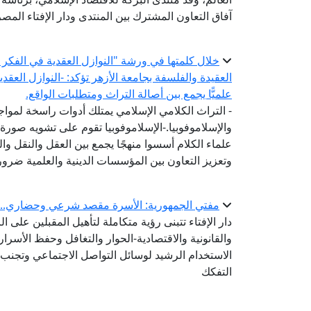
آفاق التعاون المشترك بين المنتدى ودار الإفتاء المصر
خلال كلمتها في ورشة "النوازل العقدية في الفكر ال
العقيدة والفلسفة بجامعة الأزهر تؤكد: -النوازل العقد
علميًّا يجمع بين أصالة التراث ومتطلبات الواقع.
- التراث الكلامي الإسلامي يمتلك أدوات راسخة لمواج
والإسلاموفوبيا.-الإسلاموفوبيا تقوم على تشويه صورة 
علماء الكلام أسسوا منهجًا يجمع بين العقل والنقل وال
وتعزيز التعاون بين المؤسسات الدينية والعلمية ضرورة
مفتي الجمهورية: الأسرة مقصد شرعي وحضاري.. وبن
دار الإفتاء تتبنى رؤية متكاملة لتأهيل المقبلين على ا
والقانونية والاقتصادية-الحوار والتغافل وحفظ الأسرار
الاستخدام الرشيد لوسائل التواصل الاجتماعي وتجنب ا
التفكك