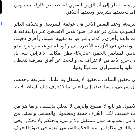
مام النظر إلى أن الزمن الفقهي له خصائص فارقة بينه وبين
امات بعضها تشريعي وبعضها أخلاقي.
ا
يعة، وعند البعض الآخر هي عولمة الشريعة، والخلاف الدائر
التصويب يمكن قراءته في ضوء هذين الاتجاهين عبر دراسة نقدية
ات قائدة وأخرى راكدة، وعبر قواعد فقهية أصيلة، وأخرى دخيلة،
ً، ويفضي في الأزمنة الأخيرة إلى ركود له دواعيه، وجمود تبدو
ني المعاصر بالجمود «تجريحًا» نظن إمكانية الإعراض عنه، بل
ي حرج لا بد من الاعتراف به، والبحث عن آفاق معرفية تتخطى
عليه والمسئولون عنه دينًا ودنيا.
تحقيق المناط، وتحقيق لا يستقل به علماء الشريعة وحدهم،
ل شرعي، وإنما يفتقر إلى العلم بما لا يُعرف ذلك المناط إلا به.
ول هو تابع لا متبوع والزمن لا يتعلق بدليليته، وإنما هو من
ات خضعت لكلي العُرف حجية ومضمونًا. والقطعي والظني من
 ولا في مضمونه، فهي تستقبل ولا ترسل، وتحتكم ولا تحكم، وفي
 والعُرف وكلها من بنية الحكم الشرعي. يُفهم في ضوئها العرف