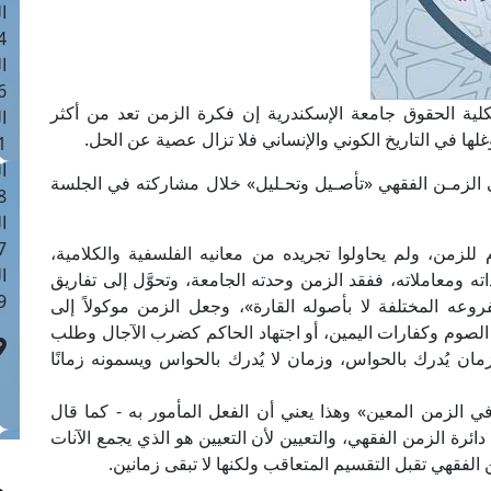
ا
 :41
ا
 :17
كلية الحقوق جامعة الإسكندرية إن فكرة الزمن تعد من أكثر
ا
لها في التاريخ الكوني والإنساني فلا تزال عصية عن الحل.
 : 1
ا
ي الزمـن الفقهي «تأصـيل وتحـليل» خلال مشاركته في الجلسة
8
ا
: 44
للزمن، ولم يحاولوا تجريده من معانيه الفلسفية والكلامية،
ا
 ومعاملاته، ففقد الزمن وحدته الجامعة، وتحوَّل إلى تفاريق
 :9
روعه المختلفة لا بأصوله القارة»، وجعل الزمن موكولاً إلى
 الصوم وكفارات اليمين، أو اجتهاد الحاكم كضرب الآجال وطلب
مان يُدرك بالحواس، وزمان لا يُدرك بالحواس ويسمونه زمانًا
ي الزمن المعين» وهذا يعني أن الفعل المأمور به - كما قال
ائرة الزمن الفقهي، والتعيين لأن التعيين هو الذي يجمع الآنات
لفقهي تقبل التقسيم المتعاقب ولكنها لا تبقى زمانين.