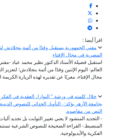
اقرأ أيضا :
مفتي الجمهورية يستقبل وفدًا من أئمة بنجلادش لتعز
المصرية في مجال الإفتاء
استقبل فضيلة الأستاذ الدكتور نظير محمد عياد -مفتي ا
العالم- اليوم الإثنين وفدًا من أئمة بنجلادش؛ لتعزيز 
مجال الإفتاء، معربًا عن تقديره لهذه الزيارة الكريمة 
خلال كلمته في ورشة " النوازل العقدية في الفكر 
بجامعة الأزهر يؤكد: - التأويل الحداثي للنصوص الديني
النص من مقاصده.
- التجديد المنشود لا يعني تغيير الثوابت بل تجديد آلي
المنضبط.- القراءة الصحيحة للنصوص الشرعية تستند إ
الفكرية والأيديولوجية.