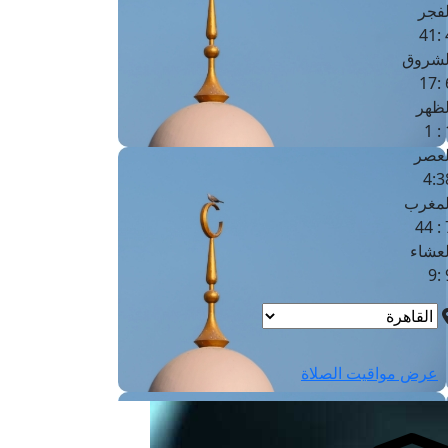
لفجر
4
لشروق
6
لظهر
1
لعصر
4:3
لمغرب
7 
لعشاء
9
عرض مواقيت الصلاة