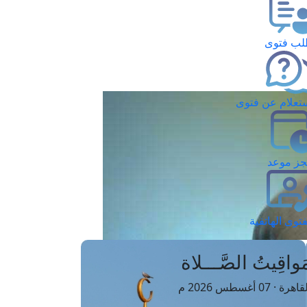
ب فتوى
تعلام عن فتوى
ز موعد
فتوى الهاتفية
َواقِيتُ الصَّـــلاة
اهرة · 07 أغسطس 2026 م