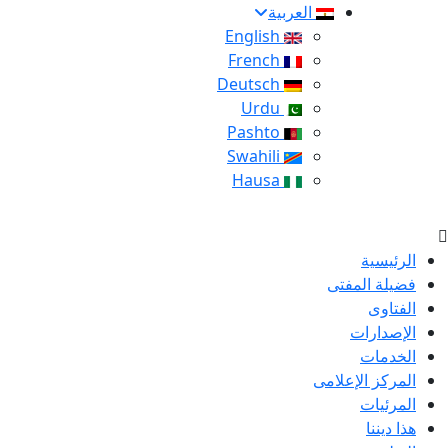
العربية
English
French
Deutsch
Urdu
Pashto
Swahili
Hausa
الرئيسية
فضيلة المفتى
الفتاوى
الإصدارات
الخدمات
المركز الإعلامى
المرئيات
هذا ديننا