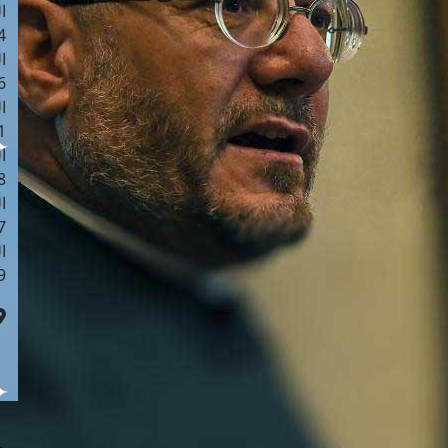
ا
 :41
ا
 :17
ا
 : 1
ا
8
ا
: 44
ا
 :9