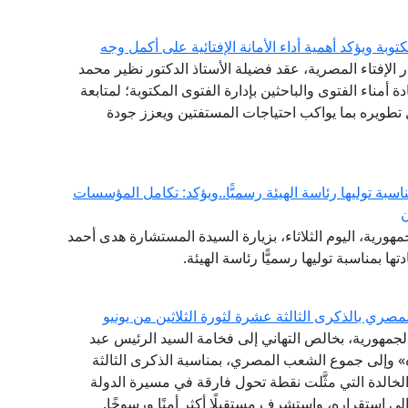
توبة ويؤكد أهمية أداء الأمانة الإفتائية على أكمل وجه
ر الإفتاء المصرية، عقد فضيلة الأستاذ الدكتور نظير محمد
دة أمناء الفتوى والباحثين بإدارة الفتوى المكتوبة؛ لمتابعة
طويره بما يواكب احتياجات المستفتين ويعزز جودة
ناسبة توليها رئاسة الهيئة رسميًّا..ويؤكد: تكامل المؤسسات
ن
هورية، اليوم الثلاثاء، بزيارة السيدة المستشارة هدى أحمد
ها بمناسبة توليها رسميًّا رئاسة الهيئة.
ري بالذكرى الثالثة عشرة لثورة الثلاثين من يونيو
 الجمهورية، بخالص التهاني إلى فخامة السيد الرئيس عبد
» وإلى جموع الشعب المصري، بمناسبة الذكرى الثالثة
 الخالدة التي مثَّلت نقطة تحول فارقة في مسيرة الدولة
لى استقراره، واستشرف مستقبلًا أكثر أمنًا ورسوخًا.