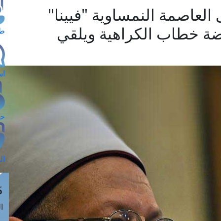
العاصمة النمساوية "فيينا"
ة خطاب الكراهية ويلقي
طل
اس
حج
ال
م
الق