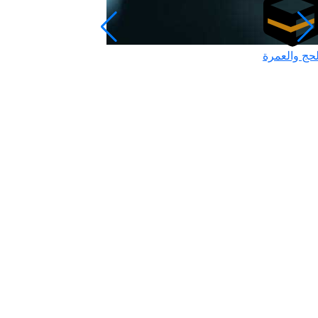
لحج والعمرة
رمضان