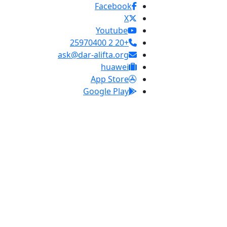
Facebook
X
Youtube
+20 2 25970400
ask@dar-alifta.org
huawei
App Store
Google Play