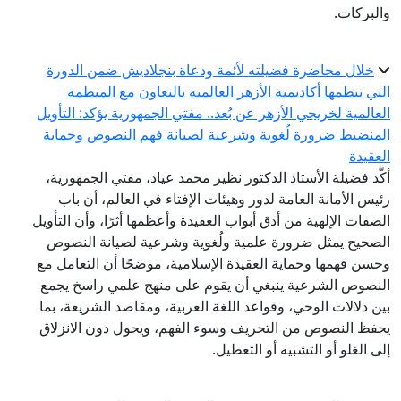
والبركات.
خلال محاضرة فضيلته لأئمة ودعاة بنجلاديش ضمن الدورة
التي تنظمها أكاديمية الأزهر العالمية بالتعاون مع المنظمة
العالمية لخريجي الأزهر عن بُعد.. مفتي الجمهورية يؤكد: التأويل
المنضبط ضرورة لُغوية وشرعية لصيانة فهم النصوص وحماية
العقيدة
أكَّد فضيلة الأستاذ الدكتور نظير محمد عياد، مفتي الجمهورية،
رئيس الأمانة العامة لدور وهيئات الإفتاء في العالم، أن باب
الصفات الإلهية من أدق أبواب العقيدة وأعظمها أثرًا، وأن التأويل
الصحيح يمثل ضرورة علمية ولُغوية وشرعية لصيانة النصوص
وحسن فهمها وحماية العقيدة الإسلامية، موضحًا أن التعامل مع
النصوص الشرعية ينبغي أن يقوم على منهج علمي راسخ يجمع
بين دلالات الوحي، وقواعد اللغة العربية، ومقاصد الشريعة، بما
يحفظ النصوص من التحريف وسوء الفهم، ويحول دون الانزلاق
إلى الغلو أو التشبيه أو التعطيل.