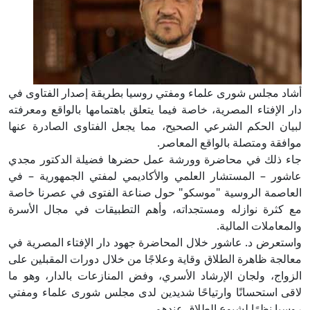
أشاد مجلس شورى علماء ومفتي روسيا بطريقة إصدار الفتاوى في
دار الإفتاء المصرية، خاصة فيما يتعلق باهتمامها بالواقع ومعرفته
لبيان الحكم الشرعي الصحيح، مما يجعل الفتاوى الصادرة عنها
موافقة ومتصلة بالواقع المعاصر.
جاء ذلك في محاضرة وورشة عمل حضرها فضيلة الدكتور مجدي
عاشور – المستشار العلمي والأكاديمي لمفتي الجمهورية – في
العاصمة الروسية "موسكو" حول صناعة الفتوى في عصرنا خاصة
مع كثرة نوازله ومستجداته، وأهم التطبيقات في مجال الأسرة
والمعاملات المالية.
واستعرض د. عاشور خلال المحاضرة جهود دار الإفتاء المصرية في
معالجة ظاهرة الطلاق وقاية وعلاجًا من خلال دورات المقبلين على
الزواج، ولجان الإرشاد الأسري، وفض المنازعات بالدار، وهو ما
لاقى استحسانًا وارتياحًا شديدين لدى مجلس شورى علماء ومفتي
روسيا نظرًا لشيوع الطلاق عندهم.