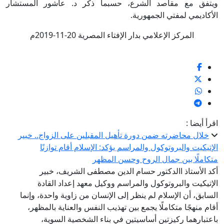
ويتفق مع مقاصد الشرع، حسبما ذكر د. عاشور المستشار
الأكاديمي لمفتي الجمهورية.
المركز الإعلامي بدار الإفتاء المصرية 20-11-2019م
اقرأ أيضا :
خلال محاضرته ضمن دورة تأهيل المقبلين على الزواج.. خبير
الإتيكيت والبروتوكول والمراسم يؤكد: الإسلام أقام توازنًا
متكاملًا بين جمال الروح وحسن المظهر
أكد الأستاذ االدكتور حسام الدين مصطفى الشريف، خبير
الإتيكيت والبروتوكول والمراسم ووكيل معهد إعداد القادة
السابق، أن الإسلام لم ينظر إلى الإنسان من زاوية واحدة، وإنما
أقام منهجًا متكاملًا يجمع بين تهذيب النفس والعناية بالمظهر،
باعتبارهما ركيزتين أساسيتين في بناء الشخصية السوية،