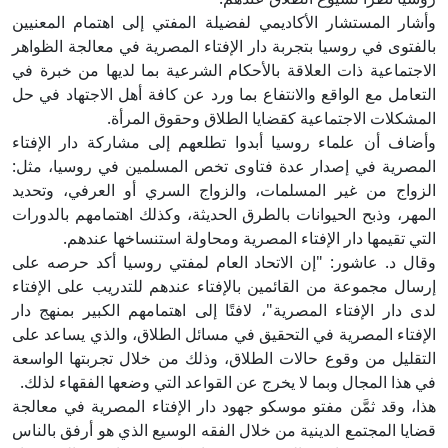
وأشار المستشار الأكاديمي لفضيلة المفتي إلى اهتمام المعنيين
بالفتوى في روسيا بتجربة دار الإفتاء المصرية في معالجة الظواهر
الاجتماعية ذات العلاقة بالأحكام الشرعية بما لديها من خبرة في
التعامل مع الواقع والانتفاع بما ورد عن كافة أهل الاجتهاد في حل
المشكلات الاجتماعية كقضايا الطلاق وحقوق المرأة.
وأضاف أن علماء روسيا أبدوا تطلعهم إلى مشاركة دار الإفتاء
المصرية في إصدار عدة فتاوى تخص المسلمين في روسيا، مثل:
الزواج من غير المسلمات، والزواج السري أو العرفي، وتحديد
المهر، وذبح الحيوانات بالطرق الحديثة، وكذلك اهتمامهم بالدورات
التي تقيمها دار الإفتاء المصرية ومحاولة استنساخها عندهم.
وقال د. عاشور: "إن الاتحاد العام لمفتي روسيا أكد حرصه على
إرسال مجموعة من القائمين بالإفتاء عندهم للتدريب على الإفتاء
لدى دار الإفتاء المصرية"، لافتًا إلى اهتمامهم الكبير بمنهج دار
الإفتاء المصرية في التحقيق في مسائل الطلاق، والذي يساعد على
التقليل من وقوع حالات الطلاق، وذلك من خلال تجربتها الواسعة
في هذا المجال وبما لا يخرج عن القواعد التي وضعها الفقهاء لذلك.
هذا، وقد ثمَّن مفتو موسكو جهود دار الإفتاء المصرية في معالجة
قضايا المجتمع الدينية من خلال الفقه الوسيع الذي هو أرفق بالناس