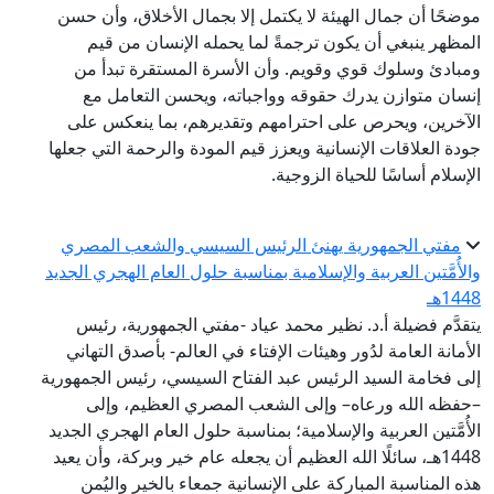
موضحًا أن جمال الهيئة لا يكتمل إلا بجمال الأخلاق، وأن حسن
المظهر ينبغي أن يكون ترجمةً لما يحمله الإنسان من قيم
ومبادئ وسلوك قوي وقويم. وأن الأسرة المستقرة تبدأ من
إنسان متوازن يدرك حقوقه وواجباته، ويحسن التعامل مع
الآخرين، ويحرص على احترامهم وتقديرهم، بما ينعكس على
جودة العلاقات الإنسانية ويعزز قيم المودة والرحمة التي جعلها
الإسلام أساسًا للحياة الزوجية.
مفتي الجمهورية يهنئ الرئيس السيسي والشعب المصري
والأُمَّتين العربية والإسلامية بمناسبة حلول العام الهجري الجديد
1448هـ
يتقدَّم فضيلة أ.د. نظير محمد عياد -مفتي الجمهورية، رئيس
الأمانة العامة لدُور وهيئات الإفتاء في العالم- بأصدق التهاني
إلى فخامة السيد الرئيس عبد الفتاح السيسي، رئيس الجمهورية
–حفظه الله ورعاه– وإلى الشعب المصري العظيم، وإلى
الأُمَّتين العربية والإسلامية؛ بمناسبة حلول العام الهجري الجديد
1448هـ، سائلًا الله العظيم أن يجعله عام خير وبركة، وأن يعيد
هذه المناسبة المباركة على الإنسانية جمعاء بالخير واليُمن