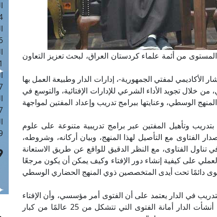
ا
 :42
ا
 :18
ا
ع المستوى من أئمة علماء كردستان العراق، لبحث تعزيز التعاون
 : 1
ا
الأكاديمي لمفتي الجمهورية-، إدارات الدار وطبيعة العمل بها
7
 من خلال تجويد الأداء الشرعي للإدارات الإفتائية، والتوسع في
ا
المنهج الوسطي، وعنايتها ببرامج تدريب وإعداد المفتين لمواجهة
: 43
ا
ا بتدريب وتأهيل المفتين عبر برامج تدريبية متنوعة على علوم
 :8
ار الفتاوى مع التأصيل لهذا المنهج، وبيان أركانه، وشروطه،
في تناول الفتاوى، مع النظر الدقيق للواقع عن طريق الاستعانة
عملي على كيفية إنشاء دور الإفتاء وكيف يمكن أن يكون مرجعًا
لفتوى دائمًا تحت أيدى المتخصصين ذوي المنهج الحضاري الوسطي
دريب في الدار يعتمد على أن الفتوى أمر مؤسسي، وأن الإفتاء
في الدار يتم وفق عمل جماعي وليس فردي؛ لذلك أنشأت الدار أمانة الفتوى التي تتشكل من 25 عالمًا من كبار