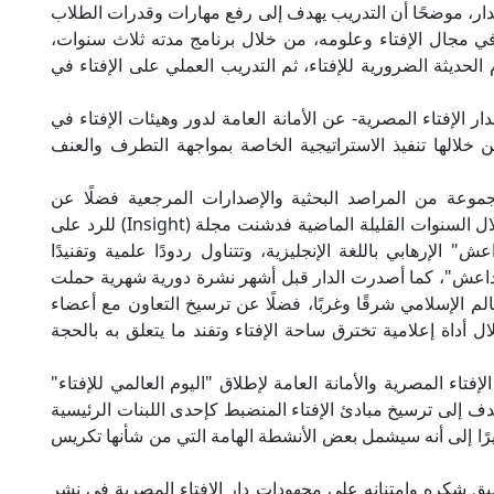
لدار، موضحًا أن التدريب يهدف إلى رفع مهارات وقدرات الطلاب
ي مجال الإفتاء وعلومه، من خلال برنامج مدته ثلاث سنوات،
الحديثة الضرورية للإفتاء، ثم التدريب العملي على الإفتاء في
ر الإفتاء المصرية- عن الأمانة العامة لدور وهيئات الإفتاء في
ن خلالها تنفيذ الاستراتيجية الخاصة بمواجهة التطرف والعنف
وعة من المراصد البحثية والإصدارات المرجعية فضلًا عن
المطبوعات التي أثرت بشكل كبير العمل الإفتائي خلال السنوات القليلة الماضية فدشنت مجلة (Insight) للرد على
 الإرهابي باللغة الإنجليزية، وتتناول ردودًا علمية وتفنيدًا
 "داعش"، كما أصدرت الدار قبل أشهر نشرة دورية شهرية حملت
 الإسلامي شرقًا وغربًا، فضلًا عن ترسيخ التعاون مع أعضاء
ال أداة إعلامية تخترق ساحة الإفتاء وتفند ما يتعلق به بالحجة
تاء المصرية والأمانة العامة لإطلاق "اليوم العالمي للإفتاء"
اري، والذي يهدف إلى ترسيخ مبادئ الإفتاء المنضبط كإحدى اللبنات الرئيسية
يرًا إلى أنه سيشمل بعض الأنشطة الهامة التي من شأنها تكريس
يق شكره وامتنانه على مجهودات دار الإفتاء المصرية في نشر