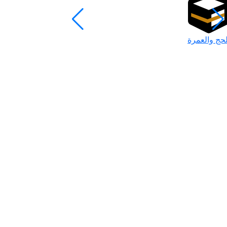
لحج والعمرة
رمضان