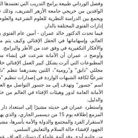
وفصل الورداني طبيعة برامج التدريب التي تعتمدها ا
الوافدين من خريجي جامعة الأزهر الشريف، وذلك ف
ويجمع بين الدراسة النظرية للعلوم الشرعية والعلوم 
إدارات الفتوى المختلفة بالدار.
فيما تحدث الدكتور خالد عمران - أمين عام الفتوي بدا
العالم، وإسهاماتها في الحقل الإفتائي وكيف يتم م
والأفكار التكفيرية في وفق عدد من الأطر والبرامج.
وأوضح د. عمران أن الأمانة شرعت في إنشاء مجم
مجلتَي "دابق" و"رومية"، اللتين يصدرهما تنظم "داعش"
شرعيًّا لكافة الشبهات الواردة في إصدارات تنظيم
اسم "جسور" وتهدف إلى مد جسور التواصل مع العالم
الأمانة العامة لدور وهيئات الإفتاء في العالم من خل
والدليل.
واستطرد عمران في حديثه مشيرًا إلى استعداد دار الإف
المزمع إطلاقه يوم 15 من ديسمبر الج
لاستقرار الفرد والمجتمع والدولة والأمة بأسرها، مش
الجهود لإفشاء حالة السلام والتعايش السلمي.
من جانبه أبدى وفد أئمة علماء كردستان العراق، عم