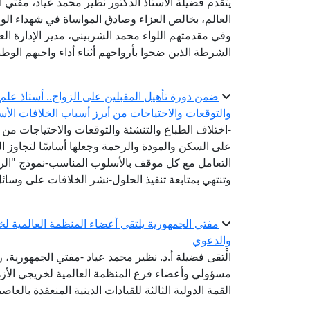
يتقدم فضيلة الأستاذ الدكتور نظير محمد عياد، مفتي ال
العالم، بخالص العزاء وصادق المواساة في شهداء الو
وفي مقدمتهم اللواء محمد الشربيني، مدير الإدارة الع
الشرطة الذين ضحوا بأرواحهم أثناء أداء واجبهم الوط
ضمن دورة تأهيل المقبلين على الزواج.. أستاذ علم ا
والتوقعات والاحتياجات من أبرز أسباب الخلافات الأس
-اختلاف الطباع والتنشئة والتوقعات والاحتياجات من أ
على السكن والمودة والرحمة وجعلها أساسًا لتجاوز ا
التعامل مع كل موقف بالأسلوب المناسب-نموذج "الرشد
وتنتهي بمتابعة تنفيذ الحلول-نشر الخلافات على وسا
مفتي الجمهورية يلتقي أعضاء المنظمة العالمية لخري
والدعوي
الْتقى فضيلة أ.د. نظير محمد عياد -مفتي الجمهورية، رئ
مسؤولي وأعضاء فرع المنظمة العالمية لخريجي الأز
القمة الدولية الثالثة للقيادات الدينية المنعقدة بالعاصم