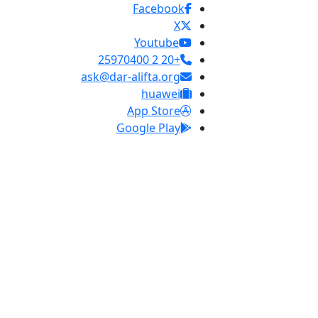
Facebook
X
Youtube
+20 2 25970400
ask@dar-alifta.org
huawei
App Store
Google Play