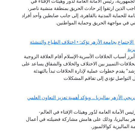
جمهورية، رئيس الأمانة العامة لدور وهيئات الإفتاء في
اجب الذين ارتقوا إثر حادث الحريق بمنطقة منشية ناصر،
امة للحماية المدنية بالقاهرة، إلى جانب ضابطين وأحد أفراد
ني في مواجهة الحريق وحماية المواطنين.
لاجتماع بجامعة الأزهر تؤكد: • اختلاف الطباع والتنشئة
رية
برز أسباب الخلافات الأسرية-الإسلام أقام العلاقة الزوجية
لخلافات-التمييز بين الاختلاف والخلاف والشقاق يساعد على
" يقدم خطوات عملية لإدارة الخلافات تبدأ بالتهدئة
ئل التواصل تؤدي إلى تفاقم المشكلات
جي الأزهر بماليزيا .. ويؤكد أهمية تعزيز التعاون العلمي
يس الأمانة العامة لدُور وهيئات الإفتاء في العالم-
هر بماليزيا، وذلك على هامش مشاركة فضيلته في أعمال
ة الماليزية كوالالمبور.