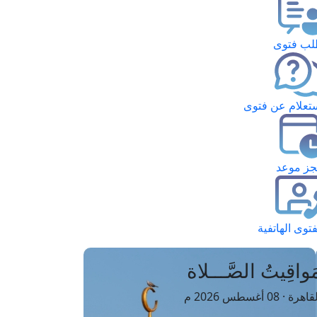
ب فتوى
تعلام عن فتوى
ز موعد
فتوى الهاتفية
َواقِيتُ الصَّـــلاة
اهرة · 08 أغسطس 2026 م