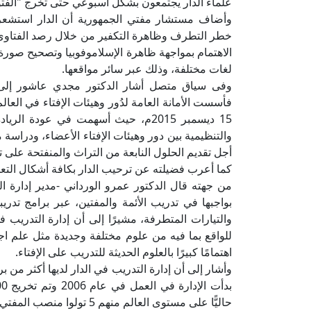
علماء الدار يجتمعون بشكل أسبوعي حتى تخرج "الف
وأضاف مستشار مفتي الجمهورية أن الدار استشعر
خطر التطرف وظاهرة التكفير من خلال رصد الفتاوى و
الاهتمام بمواجهة ظاهرة الإسلاموفوبيا وتصحيح صورة
لغات مختلفة، وذلك عبر سائر مواقعها.
وفى سياق متصل أشار الدكتور مجدي عاشور إلى اهت
فأسست الأمانة العامة لدُور وهيئات الإفتاء في العالم
15 ديسمبر 2015م، حيث أسهمت في عودة 
والتنظيمية بين دور وهيئات الإفتاء الأعضاء، ودراسة مش
أجل تقديم الحلول النابعة من التراث والمنفتحة على 
كما أعرب فضيلته عن ترحيب الدار بكافة أشكال التع
من جهته قال الدكتور عمرو الورداني -مدير إدارة ال
بواجبها في تدريب الأئمة والمفتين، عبر برامج تدري
والتيارات المتطرفة، مشيرًا إلى أن إدارة التدريب ف
للواقع بما فيه من علوم مختلفة وجديدة مثل علم اجتما
اهتمامًا كبيرًا بالعلوم الحديثة للتدريب على الإفتاء.
وأشار إلى أن إدارة التدريب في الدار لديها أكثر من 
حاليًّا على مستوى العالم منهم 5 تولوا منصب المفتي الأكبر في بلادهم.