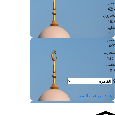
لفجر
4
لشروق
6
لظهر
1
لعصر
4:3
لمغرب
7 
لعشاء
9
عرض مواقيت الصلاة