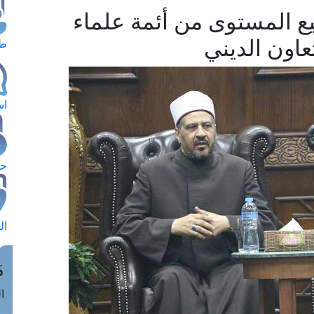
فيع المستوى من أئمة علماء
عاون الديني
طل
اس
حج
ال
م
الق