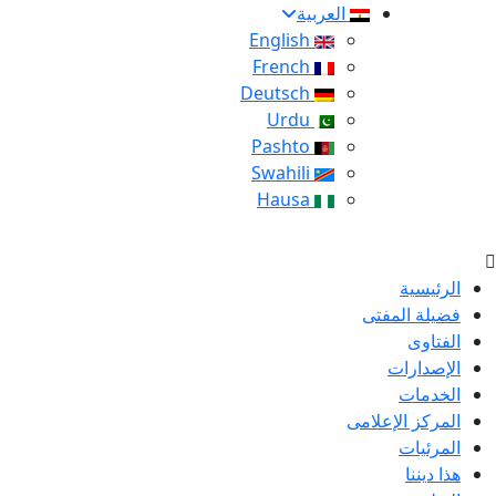
العربية
English
French
Deutsch
Urdu
Pashto
Swahili
Hausa
الرئيسية
فضيلة المفتى
الفتاوى
الإصدارات
الخدمات
المركز الإعلامى
المرئيات
هذا ديننا