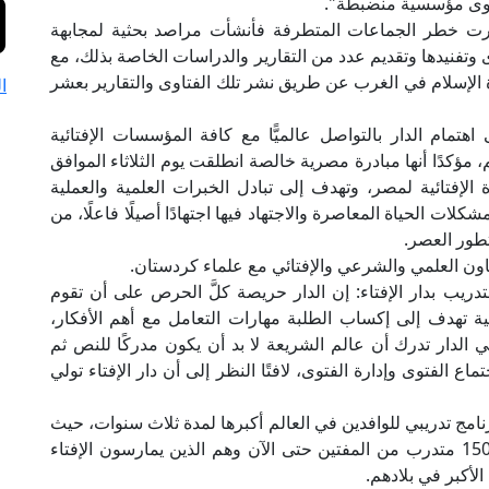
توى مؤسسية منضبطة".
ت خطر الجماعات المتطرفة فأنشأت مراصد بحثية لمجابهة
تفنيدها وتقديم عدد من التقارير والدراسات الخاصة بذلك، مع
 الإسلام في الغرب عن طريق نشر تلك الفتاوى والتقارير بعشر
ا
مام الدار بالتواصل عالميًّا مع كافة المؤسسات الإفتائية
، مؤكدًا أنها مبادرة مصرية خالصة انطلقت يوم الثلاثاء الموافق
الريادة الإفتائية لمصر، وتهدف إلى تبادل الخبرات العلمية والعملية
كلات الحياة المعاصرة والاجتهاد فيها اجتهادًا أصيلًا فاعلًا، من
تطور العصر.
اون العلمي والشرعي والإفتائي مع علماء كردستان.
تدريب بدار الإفتاء: إن الدار حريصة كلَّ الحرص على أن تقوم
بية تهدف إلى إكساب الطلبة مهارات التعامل مع أهم الأفكار،
ي الدار تدرك أن عالم الشريعة لا بد أن يكون مدركًا للنص ثم
ع الفتوى وإدارة الفتوى، لافتًا النظر إلى أن دار الإفتاء تولي
برنامج تدريبي للوافدين في العالم أكبرها لمدة ثلاث سنوات، حيث
بدأت الإدارة في العمل في عام 2006 وتم تخريج 1500 متدرب من المفتين حتى الآن وهم الذين يمارسون الإفتاء