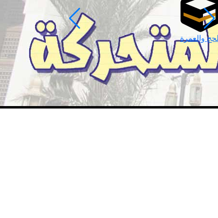
لحج والعمرة
رمضان