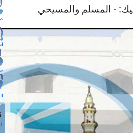
فيك: - المسلم والمسيحي
طل
اس
حج
ال
م
الق