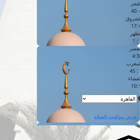
لفجر
4
لشروق
6
لظهر
1
لعصر
4:3
لمغرب
7 
لعشاء
9
عرض مواقيت الصلاة