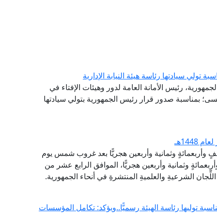
تولي سيادتها رئاسة هيئة النيابة الإدارية
لجمهورية، رئيس الأمانة العامة لدور وهيئات الإفتاء في
سى؛ بمناسبة صدور قرار رئيس الجمهورية بتولي سيادتها
1448هـ
ألفٍ وأربعمائةٍ وثمانية وأربعين هجريًّا بعد غروب شمس يوم
بعمائةٍ وثمانية وأربعين هجريًّا، الموافق الرابع عشر من
لِّجان الشرعيةِ والعلميةِ المنتشرةِ في أنحاء الجمهورية.
ناسبة توليها رئاسة الهيئة رسميًّا..ويؤكد: تكامل المؤسسات