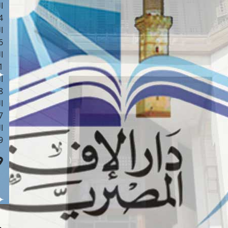
ا
 :40
ا
 :17
ا
 : 1
ا
8
ا
: 45
ا
 :10