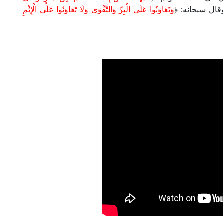
وَتَعَاوَنُوا عَلَى الْبِرِّ وَالتَّقْوَى وَلَا تَعَاوَنُوا عَلَى الْإِثْمِ