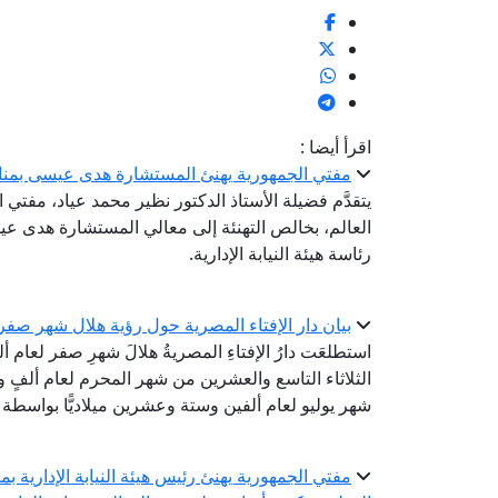
اقرأ أيضا :
مفتي الجمهورية يهنئ المستشارة هدى عيسى بمناسبة 
يتقدَّم فضيلة الأستاذ الدكتور نظير محمد عياد، مفتي ا
العالم، بخالص التهنئة إلى معالي المستشارة هدى عي
رئاسة هيئة النيابة الإدارية.
بيان دار الإفتاء المصرية حول رؤية هلال شهر صفر لعام 
استطلعَت دارُ الإفتاءِ المصريةُ هلالَ شهرِ صفر لعام 
الثلاثاء التاسع والعشرين من شهر المحرم لعام ألفٍ وأر
شهر يوليو لعام ألفين وستة وعشرين ميلاديًّا بواسطة ال
مفتي الجمهورية يهنئ رئيس هيئة النيابة الإدارية بم