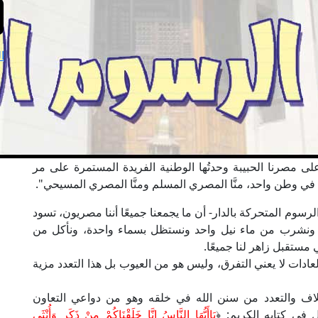
ا
ِهِ على مصرنا الحبيبة وحدتُها الوطنية الفريدة المستمرة على مر
 وطن واحد، منَّا المصري المسلم ومنَّا المصري المسيحي".
سوم المتحركة بالدار- أن ما يجمعنا جميعًا أننا مصريون، تسود
احدا ونشرب من ماء نيل واحد ونستظل بسماء واحدة، ونأكل من
مستقبل زاهر لنا جميعًا.
لعادات لا يعني التفرق، وليس هو من العيوب بل هذا التعدد مزية
لاف والتعدد من سنن الله في خلقه وهو من دواعي التعاون
في كتابه الكريم: ﴿
يَاأَيُّهَا النَّاسُ إِنَّا خَلَقْنَاكُمْ مِنْ ذَكَرٍ وَأُنْثَى