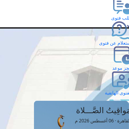
ب فتوى
تعلام عن فتوى
ز موعد
فتوى الهاتفية
َواقِيتُ الصَّـــلاة
اهرة · 06 أغسطس 2026 م