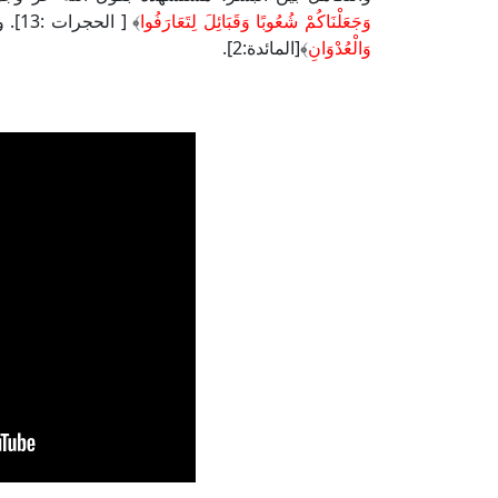
وَجَعَلْنَاكُمْ شُعُوبًا وَقَبَائِلَ لِتَعَارَفُوا
﴾ [ الحجرات :13]. وقال سبحانه: ﴿
وَالْعُدْوَانِ
﴾[المائدة:2].