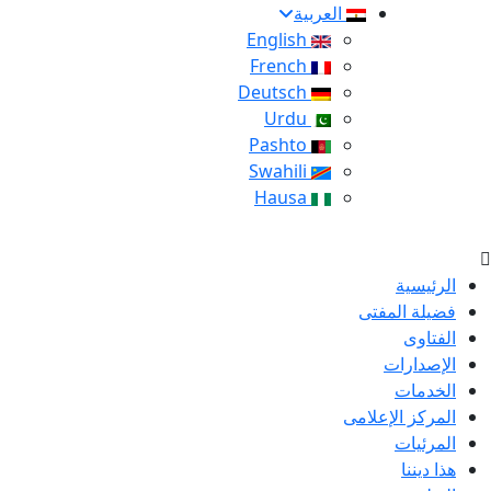
العربية
English
French
Deutsch
Urdu
Pashto
Swahili
Hausa
الرئيسية
فضيلة المفتى
الفتاوى
الإصدارات
الخدمات
المركز الإعلامى
المرئيات
هذا ديننا