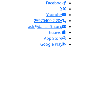
Facebook
X
Youtube
+20 2 25970400
ask@dar-alifta.org
huawei
App Store
Google Play