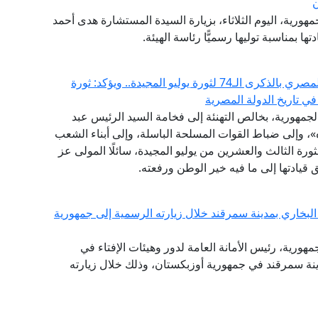
ن
هورية، اليوم الثلاثاء، بزيارة السيدة المستشارة هدى أحمد
ها بمناسبة توليها رسميًّا رئاسة الهيئة.
مفتي الجمهورية يهنئ الرئيس السيسي والشعب المصري بالذكرى الـ74 لثورة يوليو المجيدة.. ويؤكد: ثورة
في تاريخ الدولة المصرية
الجمهورية، بخالص التهنئة إلى فخامة السيد الرئيس عبد
، وإلى ضباط القوات المسلحة الباسلة، وإلى أبناء الشعب
رة الثالث والعشرين من يوليو المجيدة، سائلًا المولى عز
قيادتها إلى ما فيه خير الوطن ورفعته.
لبخاري بمدينة سمرقند خلال زيارته الرسمية إلى جمهورية
جمهورية، رئيس الأمانة العامة لدور وهيئات الإفتاء في
دينة سمرقند في جمهورية أوزبكستان، وذلك خلال زيارته