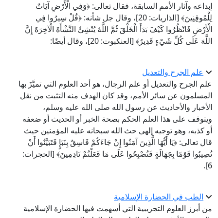
إبداعه وآثار الأمم السابقة، فقال تعالى: ﴿وَفِي الْأَرْضِ آيَاتٌ
لِلْمُوقِنِينَ﴾ [الذاريات: 20]، وقال جل شأنه: ﴿قُلْ سِيرُوا فِي
الْأَرْضِ فَانْظُرُوا كَيْفَ بَدَأَ الْخَلْقَ ثُمَّ اللَّهُ يُنْشِئُ النَّشْأَةَ الْآخِرَةَ إِنَّ
اللَّهَ عَلَى كُلِّ شَيْءٍ قَدِيرٌ﴾ [العنكبوت: 20]، وقال أيضًا:
علم الجرح والتعديل
علم الجرح والتعديل أو علم الرجال، هو أحد العلوم التي تميَّزَ بها
المسلمون عن سائر الأمم، وقد كان الهدف منه التثبت من نقل
الأخبار والأحاديث عن رسول الله صلى الله عليه وسلم،
ويتوقف على هذا العلم الحكم بصحة الخبر أو الحديث أو ضعفه
أو كذبه، وهو توجيه إلهي حث الله سبحانه عليه المؤمنين حيث
قال تعالى: ﴿يَا أَيُّهَا الَّذِينَ آمَنُوا إِنْ جَاءَكُمْ فَاسِقٌ بِنَبَإٍ فَتَبَيَّنُوا أَنْ
تُصِيبُوا قَوْمًا بِجَهَالَةٍ فَتُصْبِحُوا عَلَى مَا فَعَلْتُمْ نَادِمِينَ﴾ [الحجرات:
6].
الطب في الحضارة الإسلامية
من أبرز العلوم التجريبية التي أسهمت فيها الحضارة الإسلامية