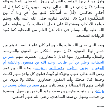
وأول من قام بهذا المنصب الشريف رسول الله صلى الله عليه وآله
وسلم؛ فكان يُفتي عن الله تعالى بوحيه المبين، وكان كما قال له
أحكم الحاكمين: ﴿قُلْ مَا أَسأَلُكُمْ عَليهِ مِنْ أَجْرٍ وَمَا أَنَا مِنَ
المتكَلِّفِينَ﴾ [ص: 86] فكانت فتاويه صلى الله عليه وآله وسلم
جوامعَ الأحكام، ومشتملةً على فصل الخطاب، وكان يعاونه صلى
الله عليه وآله وسلم في ذلك أهلُ العلم من الصحابة كما تُفيد
الروايات الصحيحة.
وبعد النبي صلى الله عليه وآله وسلم كان علماء الصحابة هم من
حملوا لواءَ الفتوى، فكان منهم الـمُكثر من الفتوى والمتوسط
والمقلُّ. والمكثرون منها قلائل لا يتجاوزون العشرة، منهم
عمر بن
الخطاب،
وعلي بن أبي طالب
،
وعبد الله بن مسعود
،
وعائشة أم
المؤمنين
،
وزيد بن ثابت
، و
عبد الله بن عباس
، وعبد الله بن عمر
رضي الله تعالى عنهم. وهؤلاء لو كُتِبَتْ فتاوى كل واحدٍ منهم لكانت
وحدها كتابًا ضخمًا. وأما المقلون فتجاوزوا المائةَ، ولا يروى عن
الواحد منهم إلا المسألة والمسألتان، منهم
سعد بن معاذ
،
وسعد بن
عبادة
، وأبو منيب، وقيس بن سعد، وعبد الرحمن بن سهل، وسمرة
بن جندب، وسهل بن سعد الساعدي، رضي الله عنهم أجمعين.
------