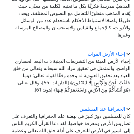
المذهبُ مدرسةً فكريَّةً بكل ما تعنيه الكلمة من معنًى، حيث
يُقدم المذهب منظورًا للتعامل مع النصوص المختلفة، ويحدد
طريقًا واضحًا لاستنباط الأحكام باستخدام عدد من الوسائل
والأدوات، كالإجماع والقياس والاستحسان والمصالح المرسلة
وغيرها.
إحياء الأرض الموات
إحياء الأرض الميتة من التشريعات الدينية ذات البعد الحضاري
الواضح، والمتمثل في تحقيق مراد الله سبحانه وتعالى من خلق
العباد بعد تحقيق العبودية له وحده وفقًا لقوله تعالى: ﴿وَمَا
خَلَقْتُ الْجِنَّ وَالْإِنْسَ إِلَّا لِيَعْبُدُونِ﴾ [الذاريات: 56]، وقال تعالى:
﴿هُوَ أَنْشَأَكُمْ مِنَ الْأَرْضِ وَاسْتَعْمَرَكُمْ فِيهَا﴾ [هود: 61].
الجغرافيا عند المسلمين
كان للمسلمين دورٌ كبيرٌ في نهضة علم الجغرافيا والتعرف على
تضاريس الأرض ومعرفة خواصها، لقد دعا القرآن الكريم الناس
إلى السير في الأرض للتعرف على أدلة خلق الله تعالى وعظمة