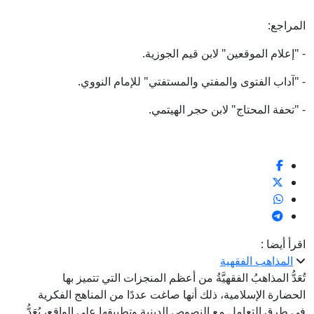
المراجع:
- "إعلام الموقعين" لابن قيم الجوزية.
- "آداب الفتوى والمفتي والمستفتي" للإمام النووي.
- "تحفة المحتاج" لابن حجر الهيتمي.
اقرأ أيضا :
المذاهب الفقهية
تُعَدُّ المذاهبُ الفقهيَّةُ من أعظم المنجزات التي تتميز بها
الحضارة الإسلامية، ذلك أنها صاغت عددًا من المناهج الفكرية
في طرق التعامل مع النصوص الدينية وتطبيقها على الواقع، يُعَدُّ