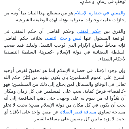
توقفٍ في زمانٍ أو مكانٍ.
والمفتي في حضارة الإسلام
هو من يضطلع بهذا البيان بما أُوتيه من
إجازات علمية وخبرات معرفية تؤهله لهذه الوظيفة الشرعية.
والفرق بين
حكم المفتي
وحكم القاضي أن حكم المفتي في
الواقعة المسئول عنها
ليس واجبَ التنفيذ
، بخلاف حكم القاضي
فإنه محاطٌ بسياج الإلزام الذي يُوجب التنفيذَ، ولذلك فقد صحب
السلطةَ القضائية في دولة الإسلام -كغيرها- السلطةُ التنفيذيةُ
لأحكام القضاء.
وإن وجود الإفتاء في حضارة الإسلام إنما هو تحقيقٌ لفرض أوجبه
الشرع على عموم المسلمين؛ بأن يكون بينهم من يُبَيِّنُ حكم الله
تعالى في الوقائع والمسائل لمن يحتاج إلى ذلك من المسلمين؛ فهو
-كالقضاء- فرضُ كفاية، يجب على المسلمين في كل زمان ومكان
أن يَعُدُّوا له من يقوم به على وجهه.. حتى ذهب الشافعية إلى أنه
يجب أن يكون في كل مكان من دولة الإسلام مفتٍ؛ بحيث لا تخلو
مساحة تساوي
مسافة قصر الصلاة
عن مفتٍ واحد على الأقل؛ أي
بحيث لا يزيد ما بين كل مفتيين على مسافة القصر.