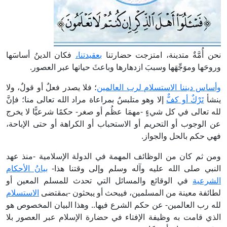
نحن أُمَّةٌ متدينة، امتزجت حضارتنا
بعقيدتنا،
فكان الدينُ أساسَها
وروحَها وموَجِّهَها وسببَ ازدهارها وباعثَ حياتها عبر العصور.
وأساس ديننا الاستسلام لرب العالمين
؛ فلا يصدر فعلٌ أو قولٌ، ولا
ينشأ
تَرْكٌ أو كفٌّ
إلا وهو متلبسٌ بمراعاة مراد الله تعالى منا؛ فإنَّ
لله تعالى في كل شيءٍ -مهمَا عظُم أو صغر- حكمًا شرعيًّا لا يخرج
عن الوجوب أو التحريم أو الاستحباب أو الكراهة أو حتى الإباحة،
فهي حكم بالحل والجواز.
ومن ثم كان من الوظائف المهمة في الدولة الإسلامية -منذ عهد
النبي صلى الله عليه وآله وسلم وإلى وقتنا هذا-
بيانُ الأحكام
الشرعية
في الوقائع والمسائل التي تحدث للمسلم المعين أو
لطائفة معينة من المسلمين، فيبحث أو يبحثون -بمقتضى
الاستسلام
لله رب العالمين- عن حكم الشرع فيها.. وهذا البيان المخصوص هو
الذي قامت به وظيفة الإفتاء في حضارة الإسلام عبر العصور بلا