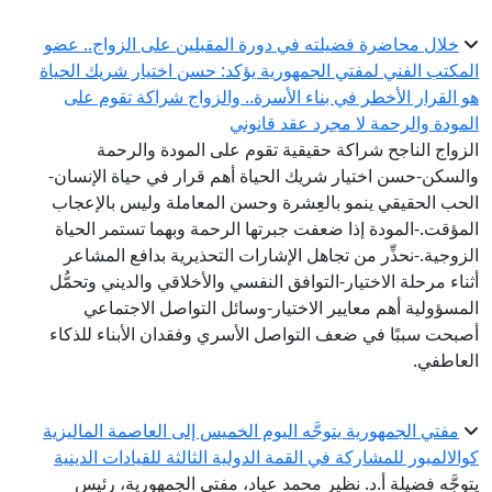
خلال محاضرة فضيلته في دورة المقبلين على الزواج.. عضو
المكتب الفني لمفتي الجمهورية يؤكد: حسن اختيار شريك الحياة
هو القرار الأخطر في بناء الأسرة.. والزواج شراكة تقوم على
المودة والرحمة لا مجرد عقد قانوني
الزواج الناجح شراكة حقيقية تقوم على المودة والرحمة
والسكن-حسن اختيار شريك الحياة أهم قرار في حياة الإنسان-
الحب الحقيقي ينمو بالعِشرة وحسن المعاملة وليس بالإعجاب
المؤقت.-المودة إذا ضعفت جبرتها الرحمة وبهما تستمر الحياة
الزوجية.-نحذِّر من تجاهل الإشارات التحذيرية بدافع المشاعر
أثناء مرحلة الاختيار-التوافق النفسي والأخلاقي والديني وتحمُّل
المسؤولية أهم معايير الاختيار-وسائل التواصل الاجتماعي
أصبحت سببًا في ضعف التواصل الأسري وفقدان الأبناء للذكاء
العاطفي.
مفتي الجمهورية يتوجَّه اليوم الخميس إلى العاصمة الماليزية
كوالالمبور للمشاركة في القمة الدولية الثالثة للقيادات الدينية
يتوجَّه فضيلة أ.د. نظير محمد عياد، مفتي الجمهورية، رئيس