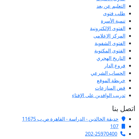
التعليم عن بعد
طلب فتوى
تنمية الأسرة
الفتوى الإلكترونية
المركز الإعلامى
الفتوى الشفوية
الفتوى المكتوبة
التاريخ الهجري
فروع الدار
الحساب الشرعي
خريطة الموقع
فض المنازعات
تدريب الوافدين على الإفتاء
اتصل بنا
حديقة الخالدين - الدراسة - القاهرة ص.ب 11675
107
202-25970400