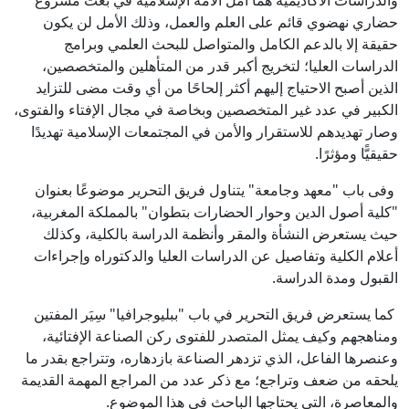
والدراسات الأكاديمية هما أمل الأمة الإسلامية في بعث مشروع
حضاري نهضوي قائم على العلم والعمل، وذلك الأمل لن يكون
حقيقة إلا بالدعم الكامل والمتواصل للبحث العلمي وبرامج
الدراسات العليا؛ لتخريج أكبر قدر من المتأهلين والمتخصصين،
الذين أصبح الاحتياج إليهم أكثر إلحاحًا من أي وقت مضى للتزايد
الكبير في عدد غير المتخصصين وبخاصة في مجال الإفتاء والفتوى،
وصار تهديدهم للاستقرار والأمن في المجتمعات الإسلامية تهديدًا
حقيقيًّا ومؤثرًا.
وفى باب "معهد وجامعة" يتناول فريق التحرير موضوعًا بعنوان
"كلية أصول الدين وحوار الحضارات بتطوان" بالمملكة المغربية،
حيث يستعرض النشأة والمقر وأنظمة الدراسة بالكلية، وكذلك
أعلام الكلية وتفاصيل عن الدراسات العليا والدكتوراه وإجراءات
القبول ومدة الدراسة.
كما يستعرض فريق التحرير في باب "ببليوجرافيا" سِيَر المفتين
ومناهجهم وكيف يمثل المتصدر للفتوى ركن الصناعة الإفتائية،
وعنصرها الفاعل، الذي تزدهر الصناعة بازدهاره، وتتراجع بقدر ما
يلحقه من ضعف وتراجع؛ مع ذكر عدد من المراجع المهمة القديمة
والمعاصرة، التي يحتاجها الباحث في هذا الموضوع.