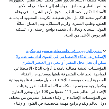
يتقدم فضيلة الأستاذ الدكتور نظير محمد عياد، مفتي الجمهورية،
بخالص التعازي وصادق المواساة، إلى فضيلة الإمام الأكبر
الأستاذ الدكتور أحمد الطيب، شيخ الأزهر الشريف، في وفاة
الدكتور محمد الكامل، نجل شقيقته الكريمة، المشهود له بدماثة
الخلق، وطيب السيرة، وكريم الشمائل، ونبل الطباع، سائلًا
المولى سبحانه وتعالى أن يتغمده بواسع رحمته، وأن يُسكنه
الفردوس الأعلى من الجنة.
مفتي الجمهورية في حلقة نقاشية مفتوحة بمكتبة
الإسكندرية: الذكاء الاصطناعي في الفتوى أداة مساعدة ولا
يمكن أن يحل محل المفتي أو يلغي دور العنصر البشري
المؤسسات الدينية مطالبة بامتلاك أدوات الذكاء الاصطناعي
لمواجهة الجماعات المتطرفة بلغتها ووسائلها-دار الإفتاء
المصرية ليست مؤسسة للإفتاء فقط بل مؤسسة علمية وبحثية
وتكنولوجية ومجتمعية متكاملة-الأمانة العامة لدور وهيئات
الإفتاء في العالم تضم 111 عضوًا من 108 دول وتعزز التعاون
بين المؤسسات الإفتائية-دار الإفتاء تستقبل متدربين من مختلف
دول العالم وتقدم برامج مهنية متخصصة في الفتوى والإفتاء