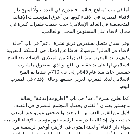
أما في باب "مناهج إفتائية" فتجدون في العدد تناولًا لمنهج دار
الإفتاء المصرية في الإفتاء كونها من أعرق المؤسسات الإفتائية
المتخصصة في العالم الإسلامي؛ حيث حققت طفرات كبيرة في
مجال الإفتاء على المستويين المحلي والعالمي.
وفي سياق متصل يستعرض فريق نشرة "دعم" في باب "حالة
الإفتاء في العالم" موضوعًا خاصًّا عن الإفتاء في المملكة المغربية
وكيف دانت المغرب منذ القرن الثامن الميلادي بالإسلام بعد الفتح
الإسلامي لها على يد عقبة بن نافع، والذي استغرق ما يقارب
خمسين عامًا منذ عام 646م إلى عام 710م عندما تم الفتح
الإسلامي لبلاد المغرب العربي جميعها وحالة الإفتاء في المغرب
اليوم.
كما تطرح نشرة "دعم" في باب " أطروحة إفتائية" رسالة
ماجستير بعنوان "الفتوى وقضايا المجتمع المصري في النصف
الأول من القرن العشرين" للباحث والصحفي عمرو عبد المنعم،
حيث تتناول إشكالية الدراسة الرئيسة دور مؤسسة الإفتاء الرسمية
سواء دار الإفتاء أو لجنة الفتوى في الأزهر، أو غير الرسمية من