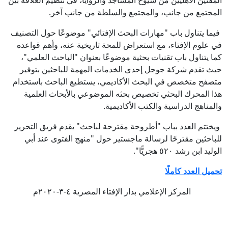
المفتين الأهليين من شيوخ المساجد والزوايا، في تنظيم العلاقة بين
المجتمع من جانب، والمجتمع والسلطة من جانب آخر.
فيما يتناول باب "مهارات البحث الإفتائي" موضوعًا حول التصنيف
في علوم الإفتاء، مع استعراض للمحة تاريخية عنه، وأهم قواعده
كما يتناول باب تقنيات بحثية موضوعًا بعنوان "الباحث العلمي"،
حيث تقدم شركة جوجل إحدى الخدمات المهمة للباحثين بتوفير
متصفح متخصص في البحث الأكاديمي، يستطيع الباحث باستخدام
هذا المحرك البحثي تخصيص بحثه الموضوعي بالأبحاث العلمية
والمناهج الدراسية والكتب الأكاديمية.
ويختتم العدد بباب "أطروحة مقترحة لباحث" يقدم فريق التحرير
للباحثين مقترحًا لرسالة ماجستير حول "منهج الفتوى عند أبي
الوليد ابن رشد ٥٢٠ هجريًّا".
تحميل العدد كاملًا
المركز الإعلامي بدار الإفتاء المصرية ٤-٣-٢٠٢٠م