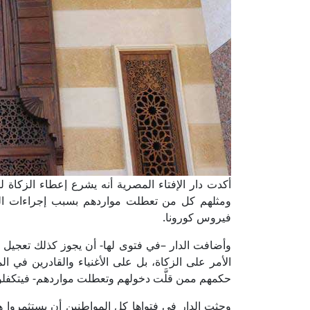
أكدت دار الإفتاء المصرية أنه يشرع إعطاء الزكاة للم
ومثلهم كل من تعطلت مواردهم بسبب إجراءات الوق
فيروس كورونا.
وأضافت الدار –في فتوى لها- أن يجوز كذلك تعجيل ا
الأمر على الزكاة، بل على الأغنياء والقادرين في ال
حكمهم ممن قلَّت دخولهم وتعطلت مواردهم- فيتكفلو
وحثت الدار في فتواها كل المواطنين أن يستثمروا