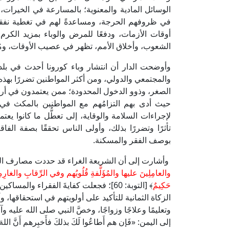
الوسائل المادية والمعنوية؛ بالمسارعة في الخيرات
في ظروفهم الحرجة، ومساعدةً لهم في تغطية نفقاته
أوقات الأزمات، ودفعًا للمرض والوباء بمزيد الكرم
الشعوب، وأخلاق الأمم، تظهر في عصيب الأوقات، ومُدْلَ
وأوضحت الدار أن انتشار وباء كورونا أحدث في بلدان ا
والمجتمعي والدولي، ومن أكثر المواطنين تضررًا بهذه
الصغر، وذوو الدخول المحدودة؛ ممن يعتمدون في أرزا
حيث أدى بهم التزامُهم مع المواطنين بالمكث في ا
لإجراءات السلامة والوقاية، إلى تعطُّل ما كانوا يع
تأثرًا وتضررًا بذلك، وأولى الناس تحققًا بصفة الفا
بوصف الفقر والمسكنة.
وأشارت إلى أن الشريعة الغراء قد حددت مصارف الزك
والعامِلِينَ عليها والمُؤَلَّفةِ قُلُوبُهم وفي الرِّقابِ والغارِمِي
حَكِيمٌ
﴾ [التوبة: 60]؛ فجعلت كفايةَ الفقراء 
الزكاة الثمانية للتأكيد على أولويتهم في استحقاقها، و
وتعليمًا وعلاجًا وزواجًا، وخصَّ النبي صلى الله عليه
إلى اليمن: «فَإن هم أَطاعُوا لَكَ بذلكَ فأَخبِرهم أَنَّ اللهَ ق