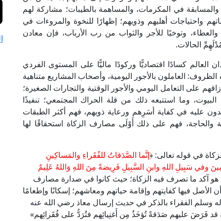
، والمسابقة في المكرمات، والمساهمة بالطيبات؛ مشاركة لهم
م واحتياجات أهليهم وذويهم؛ إظهارًا للنخوة والمروءات في
 والعطاء، وتوخيًا للأجر والثواب من رب الأرباب، فإن معادن
ا
هِمِّ الحالات.
لعالم كسادًا اقتصاديًّا وركودًا ماليًّا على المستوى الفردي
 الظروف: العاملون بالأجور اليومية، وأصحاب المشاريع متناهية
قهم على التعامل اليومي والأجور الوقتية والتجارات الصغيرة؛
لبيوت، وما استتبعه ذلك من قلة الحراك المجتمعي؛ تنفيذًا
تمدون عليه في كفاية أسَرِهم ورعاية ذويهم، فهم أكثر الطبقات
قة والحاجة، فهم على ذلك أَوْلَى مصارف الزكاة استحقاقًا لها
اة في قوله تعالى: ﴿
إنَّما الصَّدَقاتُ للفُقَراءِ والمَساكِينِ
نَ وفي سَبِيلِ اللهِ وابنِ السَّبِيلِ فَرِيضةً مِنَ اللهِ وَاللهُ عَلِيمٌ
والمساكين هو آكد ما تصرف فيه الزكاة؛ حيث كانوا في صدارة مصارف
أن الأصل فيها كفايتهم وإقامة حياتهم ومعاشهم؛ إسكانًا وإطعامًا
 وآله وسلم الفقراء بالذكر في حديث إرسال معاذ رضي الله عنه
د فَرَضَ عليهم صَدَقةً تُؤخَذُ مِن أَغنِيائِهم فتُرَدُّ على فُقَرائِهم»