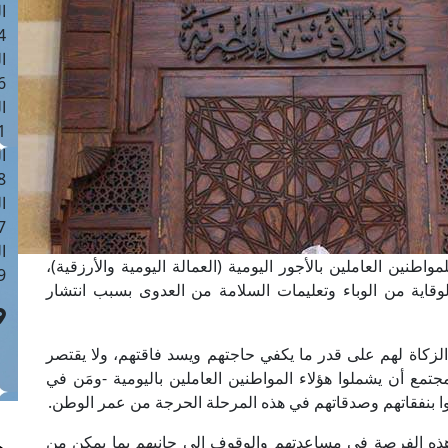
ا
 :41
ا
 :17
ا
 : 1
ا
8
ا
: 44
ا
واطنين العاملين بالأجور اليومية (العمالة اليومية والأرزقية)،
 :9
اية من الوباء وتعليمات السلامة من العدوى بسبب انتشار
لزكاة لهم على قدر ما يكفي حاجتهم ويسد فاقتهم، ولا يقتصر
مجتمع أن يشملوا هؤلاء المواطنين العاملين باليومية -ومَن في
ا بنفقاتهم وصدقاتهم في هذه المرحلة الحرجة من عمر الوطن.
 هذه الفرصة في مساعدتهم والوقوف إلى جانبهم بما يمكن من