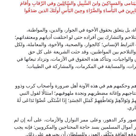
اليَتامى والمَساكِينَ وابنَ السَّبِيلِ والسّائِلِينَ وفي الرِّقابِ وأَقامَ
بِرِينَ في البَأْساءِ والضَّرّاءِ وحِينَ البَأْسِ أولَئكَ الذين صَدَقُوا
 بل يتعلق بحقوق الأخوة في الجوار، والدين، والمواطنة،
لاحم والتشارك بين أفراده حتى لو اختلفت أديانهم ومعتقداتهم؛
لترابط الإنساني؛ كالجوار، والصحبة، والأخوة، والمعاملة، ولكل
والتلاحم بين المواطنين، وقد حثت الشريعة على كل حق
والواجبات، وتتأكد هذه الحقوق في الأزمات، وتزداد تبعاتها في
لخيرات، والمسابقة في المكرمات، والمشاركة في الطيبات؛
اهم وحكمهم هم في هذه الآونة أهل ضرورة وأصحاب كرب وذوو
جيهم وإغاثة مضطريهم ونجدة ملهوفيهم؛ امتثالًا لقول النبي
َادِّهِمْ وَتَعَاطُفِهِمْ كَمَثَلِ الجَسَدِ؛ إِذَا اشْتَكَى عُضْوًا تَدَاعَى لَهُ
خاري.
عصور وكر الدهور، وعلى ممر النوازل والأزمات، على أنه إن لم
ئر أموال المسلمين بسد حاجة المحتاجين والمكروبين: فإنه يجب
ندفع الفاقة ويُكْفَى العوز، وللسلطان أن يجبرهم على ذلك.