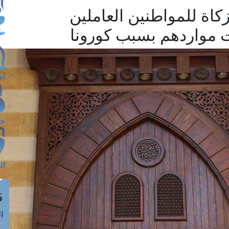
زكاة للمواطنين العاملين
ت مواردهم بسبب كورونا
طل
اس
حج
ال
م
الق