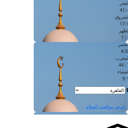
لفجر
4
لشروق
6
لظهر
1
لعصر
4:3
لمغرب
7 
لعشاء
9
عرض مواقيت الصلاة