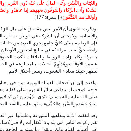
والكِتابِ والنَّبِيِّينَ وآَتى المالَ علَى حُبِّه ذَوِي القُربى و
الصَّلاَةَ وآَتى الزَّكاةَ والمُوفُونَ بعَهدِهم إذا عاهَدُوا والصّا
وأولئكَ هم المُتَّقُونَ
﴾ [البقرة: 177].
وذكرت الفتوى أن الأمر ليس مقتصرًا على مال الزكاة،
والإنسانية، ولا يخفى أن الشركة في الوطن تستلزم الت
فإن الوطنية معنًى كليٌّ جامع يحوي العديد من حلقات ا
رابطة حقٌّ تصب مراعاتُه في صالح استقرار الأوطان 
منفردًا، وكلما زادت الروابط والعلاقات تأكدت الحقوق 
عصيب الأوقات ومُدْلَهِمِّ الحالات، بالمسارعة في ا
لتظهر حينئذ معادن الشعوب، وتتبين أخلاق الأمم.
ولفتت إلى أن أصحاب العمالة اليومية ومن في معن
حاجة: فوجب أن يتداعى سائر القادرين على كفاية محتا
صلى الله عليه وآله وسلم: «تَرَى المُؤْمِنِينَ فِي تَرَاحُمِهِمْ وَتَو
سَائِرُ جَسَدِهِ بِالسَّهَرِ وَالحُمَّى» متفق عليه واللفظ للب
وقد اتفقت الأمة بمذاهبها المتبوعة وعلمائها عبر ال
تقم زكوات الناس في بلد ولا الكفارات ولا فـيءُ سا
على أغنيائه القيام بذلك؛ بمقدار ما تستد به الحاجة وت