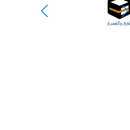
لحج والعمرة
رمضان