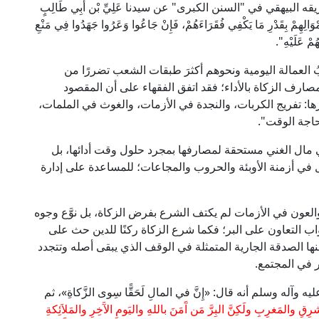
يهقي في "السنن الكبرى" عن سيدنا عَلِيِّ بْن أَبِي طَالِبٍ
وَالِهِمْ بِقَدْرِ مَا يَكْفِي فُقَرَاءَهُمْ، فَإِنْ جَاعُوا وَعَرُوا جَهَدُوا فِي مَنْعِ
هُمْ عَلَيْهِ".
 العمالة اليومية ونحوهم أكثرَ طبقات الشعب تضررًا من
مصارف الزكاة بالأداء؛ فقد اتفق الفقهاء على أن المقصود
ا: تفريج الكربات، والنجدة في الأزمات، والغوث في الملمات،
حاجة الوقت".
مال الغني مستحقة لمصارفها بمجرد حلول وقت أدائها، بل
ل في أزمنة الأوبئة والحروب والمجاعات؛ للمساعدة على إدارة
العون في الأزمات لم يكتف الشرع بفرض الزكاة، بل نوَّع وجوه
ب التعاون على البر؛ فكما شرع الزكاة ركنًا للدين حث على
ها الصدقة الجارية المتمثلة في الوقف الذي يبقى أصله وتتجدد
ر في المجتمع.
ه وسلم أنه قال: «إِنَّ في المالِ لَحَقًّا سِوى الزَّكاةِ»، ثم
رِقِ والمَغرِبِ ولَكِنَّ البِرَّ مَن آَمَنَ باللهِ واليَومِ الآَخِرِ والمَلاَئِكةِ