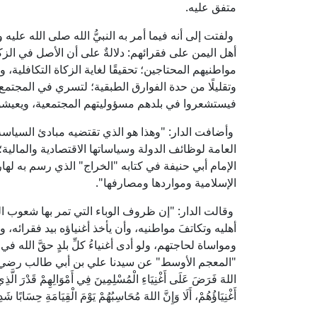
متفق عليه.
ولفتت إلى أنه فيما أمر به النبيُّ الله صلى الله عليه
أهل اليمن على فقرائهم: دلالةٌ على أن الأصل في الزكاة
مواطنيهم المحتاجين؛ تحقيقًا لغاية الزكاة التكافلية، و
وتقليلًا من حدة الفوارق الطبقية؛ لتسري في المجتمع ر
فيستشعروا في بلدهم مسؤوليتهم المجتمعية، ويعيشوا
وأضافت الدار: "وهذا هو الذي تقتضيه مبادئ السياس
الإمام أبي حنيفة في كتابه "الخراج" الذي رسم به لها
الإسلامية ومواردها ومصارفها".
وقالت الدار: "إن ظروف الوباء التي تمر بها شعوب ا
أهليه وتكاتفَ مواطنيه، وأن يأخذ أغنياؤه بيد فقرائه،
ومواساة لحاجتهم، ولو أدى أغنياءُ كلِّ بلدٍ حقَّ الله ف
"المعجم الأوسط" عن سيدنا علي بن أبي طالب رضي الله عنه قال:
اللهَ فَرَضَ عَلَى أَغْنِيَاءِ الْمُسْلِمِينَ فِي أَمْوَالِهِمْ قَدْرَ الَّذِي يَ
أَغْنِيَاؤُهُمْ، أَلَا وَإِنَّ اللهَ مُحَاسِبُهُمْ يَوْمَ الْقِيَامَةِ حِسَابًا شَدِ