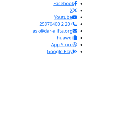
Facebook
X
Youtube
+20 2 25970400
ask@dar-alifta.org
huawei
App Store
Google Play