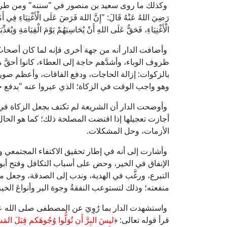
وكذلك ما روى سعيد بن منصور في "سننه" ومن طريقه الب
رَضِيَ اللهُ عَنْهُ قَالَ: "إِنَّ اللهَ فَرَضَ عَلَى الْأَغْنِيَاءِ فِي أَمْ
الْأَغْنِيَاءِ، فَحَقٌّ عَلَى اللهِ أَنْ يُحَاسِبَهُمْ يَوْمَ الْقِيَامَةِ وَيُعَذِّبَ
وأضافت الدار أنه من جهة أخرى فإنه لما كان أصحابُ
ظروف الوباء، وأشدَّهم حاجة إلى العطاء، كانوا أحقَّ 
بالزكوات: إزالة الحاجات، ودفع الفاقات، وأعظم صوره
وهو واجب الوقت في الزكاة؛ الذي عبروا عنه "بدفع 
وأوضحت الدار أن الشريعة لم تكتف بجعل الزكاة في 
أجازت تعجيلها إذا اقتضت المصلحة ذلك؛ كما هو الحا
الأزمات، وحل المشكلات.
وأشارت إلى أنه في إطار تحقيق الاكتفاء المجتمعي و
الإنفاق في الخير، وحض على أسباب التكافل وفتح أبوا
التبرع، ورغَّب في الهدية، وندب إلى الصدقة، وجعل من
منفعته؛ وذلك لتستوعب النفقةُ وجوهَ البر وأنواعَ الخي
واستشهدت الدار بما رُوِيَ عن المصطفى صلى الله عليه وآل
قرأ قوله تعالى: ﴿
ليسَ البِرَّ أَن تُوَلُّوا وُجُوهَكم قِبَلَ المَش