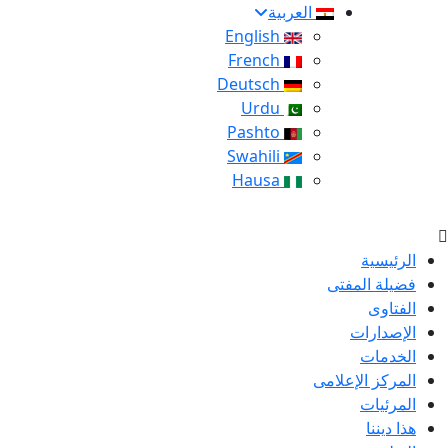
العربية
English
French
Deutsch
Urdu
Pashto
Swahili
Hausa
الرئيسية
فضيلة المفتى
الفتاوى
الإصدارات
الخدمات
المركز الإعلامى
المرئيات
هذا ديننا