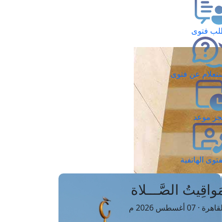
ب فتوى
تعلام عن فتوى
ز موعد
فتوى الهاتفية
َواقِيتُ الصَّـــلاة
اهرة · 07 أغسطس 2026 م