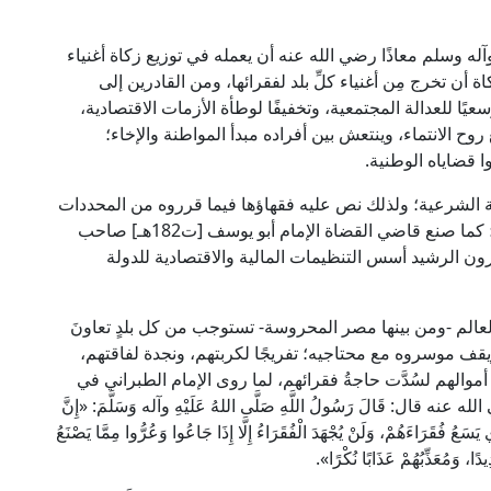
 وآله وسلم معاذًا رضي الله عنه أن يعمله في توزيع زكاة أغنياء
 أن تخرج مِن أغنياء كلِّ بلد لفقرائها، ومن القادرين إلى
سعيًا للعدالة المجتمعية، وتخفيفًا لوطأة الأزمات الاقتصادية،
وح الانتماء، وينتعش بين أفراده مبدأ المواطنة والإخاء؛
 قضاياه الوطنية.
ة الشرعية؛ ولذلك نص عليه فقهاؤها فيما قرروه من المحددات
العامة لوظائف الدولة وسياساتها الاقتصادية والمالية؛ كما صنع قاضي القضاة الإمام أبو يوسف [ت182هـ] صاحب
رون الرشيد أسس التنظيمات المالية والاقتصادية للدولة
لعالم -ومن بينها مصر المحروسة- تستوجب من كل بلدٍ تعاونَ
 ويقف موسروه مع محتاجيه؛ تفريجًا لكربتهم، ونجدة لفاقتهم،
ي أموالهم لسُدَّت حاجةُ فقرائهم، لما روى الإمام الطبراني في
 قَالَ رَسُولُ اللَّهِ صَلَّى اللهُ عَلَيْهِ وآله وَسَلَّمَ: «إِنَّ
سَعُ فُقَرَاءَهُمْ، وَلَنْ يُجْهَدَ الْفُقَرَاءُ إِلَّا إِذَا جَاعُوا وَعُرُّوا مِمَّا يَصْنَعُ
يدًا، وَمُعَذِّبُهُمْ عَذَابًا نُكْرًا».