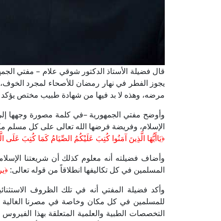
قال فضيلة الأستاذ الدكتور شوقي علام – مفتي الجمهوري
يجوز الفطر في نهار رمضان للأصحاء لمجرد الخوف، 
مرضه، وهذه لا بد فيها من شهادة طبيب مختص يؤكد له 
وأوضح مفتي الجمهورية –في كلمة مصورة وجهها إل
الإسلام، وفريضة فرضها الله تعالى على كل مسلم 
﴿يَاأَيُّهَا الَّذِينَ آمَنُوا كُتِبَ عَلَيْكُمُ الصِّيَامُ كَمَا كُتِبَ عَلَى الَّ
وأضاف فضيلته أنه معلوم كذلك أن شريعتنا الإسلام
المسلمين في كل تكاليفها انطلاقاً من قوله تعالى:
﴿ير
وأكد فضيلة المفتي أنه في تلك الظروف الاستثنائية
للمسلمين في كل مكان وخاصة في مصرنا الغالية أ
التخصصات الطبية والعلمية المتعلقة بهذا الفيروس ال