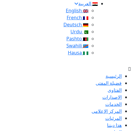
العربية
English
French
Deutsch
Urdu
Pashto
Swahili
Hausa
الرئيسية
فضيلة المفتى
الفتاوى
الإصدارات
الخدمات
المركز الإعلامى
المرئيات
هذا ديننا