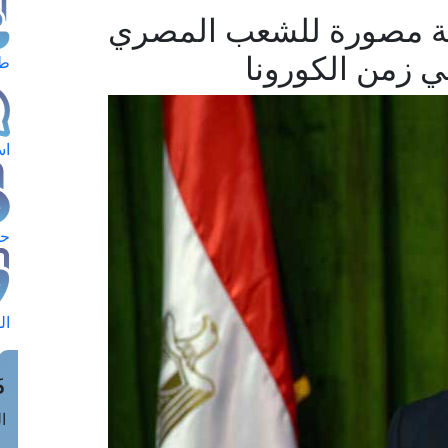
مة مصورة للشعب المصري
ي زمن الكورونا
طل
اس
حج
ال
م
الق