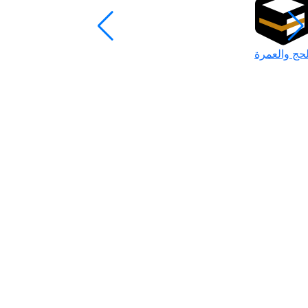
لحج والعمرة
رمضان