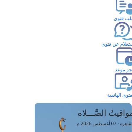
ب فتوى
تعلام عن فتوى
ز موعد
فتوى الهاتفية
َواقِيتُ الصَّـــلاة
اهرة · 07 أغسطس 2026 م