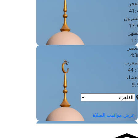
لفجر
4
لشروق
6
لظهر
1
لعصر
4:3
لمغرب
7 
لعشاء
9
عرض مواقيت الصلاة