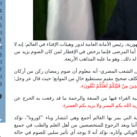
ا
 :41
ا
 :17
ا
 : 1
ة، رئيس الأمانة العامة لدور وهيئات الإفتاء في العالم: إنه لا
ا
أما المرضى فإنما يرخص في الإفطار لمن كان الصوم يزيد من
8
ذلك.. وهو ما عليه المذاهب الأربعة.
ا
: 44
ى الشعب المصري- أنه معلوم أن صوم رمضان ركن من أركان
ا
مكلف صحيح مقيم مستطيع خالٍ من الموانع؛ حيث قال عز وجل:
 :9
ذِينَ مِنْ قَبْلِكُمْ لَعَلَّكُمْ تَتَّقُونَ﴾.
ية الغراء فيها من السعة والرحمة ما قد رفعت به الحرج عن
يد الله بكم اليسر ولا يريد بكم العسر﴾.
 التي يمر بها العالم أجمع وهي انتشار وباء "كورونا"، نؤكد
ننا وبعد الرجوع للمتخصصين من أهل العلم والطب في جميع
وبائي وآثاره، نؤكد أنه لا يوجد أي تأثير سلبي للصوم في حالة