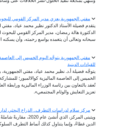
وتنتهي بمتابعة تنفيذ الحلول-نشر الخلافات على وسا
مفتي الجمهورية يعزي مدير المركز القومي للبحوث ا
يتقدم فضيلة الأستاذ الدكتور نظير محمد عياد، مفتي 
الدكتورة هالة رمضان، مدير المركز القومي للبحوث الاج
سبحانه وتعالى أن يتغمده بواسع رحمته، وأن يسكنه ا
مفتي الجمهورية يتوجَّه اليوم الخميس إلى العاصمة ا
للقيادات الدينية
يتوجَّه فضيلة أ.د. نظير محمد عياد، مفتي الجمهورية، ر
تُعقد بالتعاون بين رئاسة الوزراء الماليزية ورابطة ال
تعزيز التعايش والوئام المجتمعي».
مركز سلام لدراسات التطرف.. الذراع البحثي لدار 
ويتبنى المركز، الذي أُ
الدين غطاءً، وإنما يتناول كذلك أنماط التطرف السلو