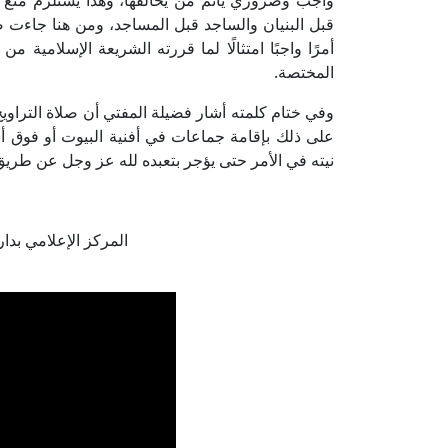
واجب وضروري يأثم من يخالفها، وهذا يستلزم منع ا
قبل البنيان والساجد قبل المساجد، ومن هنا جاءت ضر
أمرًا واجبًا امتثالًا لما قررته الشريعة الإسلام
المختصة.
وفي ختام كلمته أشار فضيلة المفتي أن صلاة التراويح
على ذلك بإقامة جماعات في أفنية البيوت أو فوق أسط
نيته في الأمر حتى يؤجر بتعبده لله عز وجل عن طريق ا
المركز الإعلامي بدار الإفت