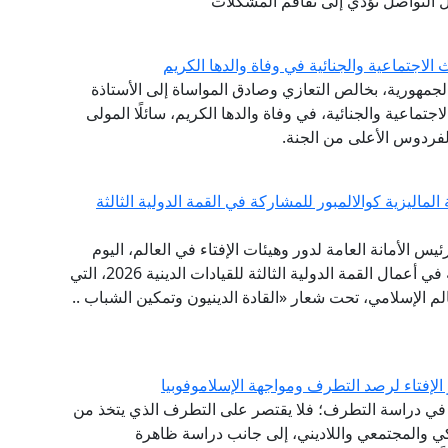
ئل التواصل تؤدي إلى تفاقم المشكلات
لاجتماعية والجنائية في وفاة والدها الكريم
الجمهورية، بخالص التعازي وصادق المواساة إلى الأستاذة
تماعية والجنائية، في وفاة والدها الكريم، سائلًا المولى
لفردوس الأعلى من الجنة.
لماليزية كوالالمبور للمشاركة في القمة الدولية الثالثة
ئيس الأمانة العامة لدور وهيئات الإفتاء في العالم، اليوم
الخميس إلى العاصمة الماليزية كوالالمبور؛ للمشاركة في أعمال القمة الدولية الثالثة للقيادات الدينية 2026، التي
عالم الإسلامي، تحت شعار «القادة الدينيون وتمكين الشباب ..
الإفتاء لرصد التطرف ومواجهة الإسلاموفوبيا
نشئ عام 2020، مقاربةً شاملةً في دراسة التطرف؛ فلا يقتصر على التطرف الذي يتخذ من
كي والمجتمعي واللاديني، إلى جانب دراسة ظاهرة