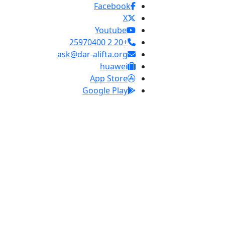
Facebook
X
Youtube
+20 2 25970400
ask@dar-alifta.org
huawei
App Store
Google Play