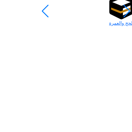
لحج والعمرة
رمضان