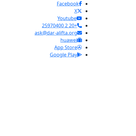
Facebook
X
Youtube
+20 2 25970400
ask@dar-alifta.org
huawei
App Store
Google Play