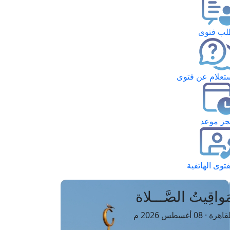
ب فتوى
تعلام عن فتوى
ز موعد
فتوى الهاتفية
َواقِيتُ الصَّـــلاة
اهرة · 08 أغسطس 2026 م