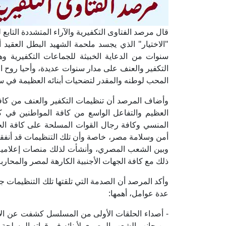
قال مرصد الفتاوى التكفيرية والآراء المتشددة التابع ل
سنوات من الدعاية الخبيثة للجماعات التكفيرية وهد
التكفير والعنف على مدار سنوات عديدة، وأحيا روح ا
المحب لوطنه والمقدر لتضحيات أبنائه العظيمة في س
وأضاف المرصد أن تنظيمات التكفير والعنف من كافة ال
العظيم والتفاعل الواسع من كافة المواطنين في كل أ
المنسي وكافة رجال القوات المسلحة على كافة الج
أمن وسلامة مصر، خاصة وأن تلك التنظيمات قد أنفق
وبين الشعب المصري، وأنشأت لذلك منصات إعلامية و
ذلك مع كافة الجهات الأجنبية الكارهة لمصر والمحاربة
وأكد المرصد أن الصدمة التي تلقتها تلك التنظيمات جراء
عدة عوامل، أهمها:
- أصداء الحلقات الأولى من المسلسل كشفت عن الال
من جانب الشعب المصري لأبنائه في قواته المسلحة.