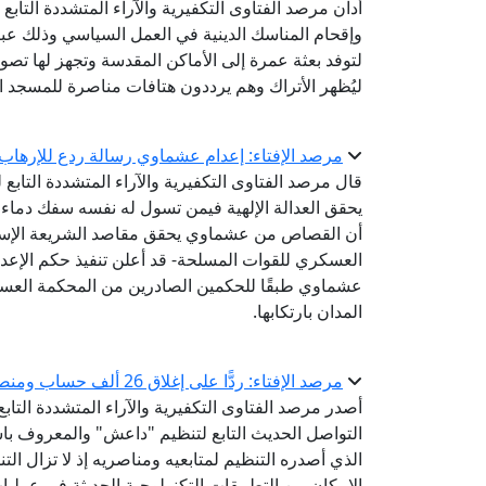
أدان مرصد الفتاوى التكفيرية والآراء المتشددة التابع 
وإقحام المناسك الدينية في العمل السياسي وذلك عب
لتوفد بعثة عمرة إلى الأماكن المقدسة وتجهز لها تصوير
ليُظهر الأتراك وهم يرددون هتافات مناصرة للمسجد ال
مرصد الإفتاء: إعدام عشماوي رسالة ردع للإرها
قال مرصد الفتاوى التكفيرية والآراء المتشددة التابع 
يحقق العدالة الإلهية فيمن تسول له نفسه سفك دماء 
أن القصاص من عشماوي يحقق مقاصد الشريعة الإسلام
عشماوي طبقًا للحكمين الصادرين من المحكمة العسكري
المدان بارتكابها.
مرصد الإفتاء: ردًّا على إغلاق 26 ألف حساب ومنصة إلكترونية.. داعش يبتكر تطبيقًا جديدًا للتجنيد والتمويل
أصدر مرصد الفتاوى التكفيرية والآراء المتشددة التابع ل
الذي أصدره التنظيم لمتابعيه ومناصريه إذ لا تزال ال
الإمكان من التطبيقات التكنولوجية الحديثة في عمليا