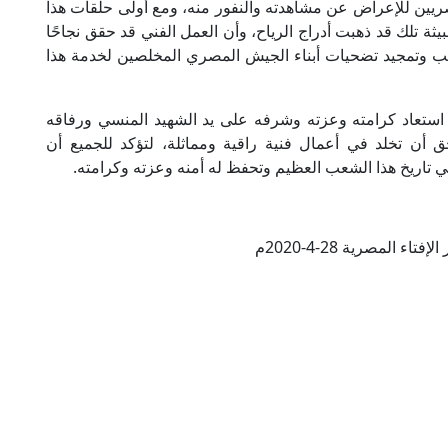
ريين للإعراض عن مشاهدته والنفور منه، ومع أولى حلقات هذا
ة تلك قد ذهبت أدراج الرياح، وأن العمل الفني قد حقق نجاحًا
 وتمجيد تضحيات أبناء الجيش المصري المخلصين لخدمة هذا
د استعاد كرامته وعزته وشرفه على يد الشهيد المنسي ورفاقه
 أن تخلد في أعمال فنية راقية ومماثلة، لتؤكد للجميع أن
اريخ هذا الشعب العظيم وتحفظ له أمنه وعزته وكرامته.
تاء المصرية 28-4-2020م