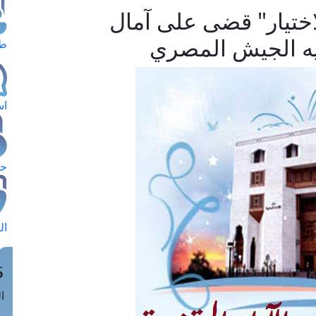
اختيار" قضى على آمال
ه الجيش المصري
طل
اس
حج
ال
م
الق