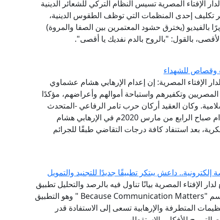
لدار الإفتاء المصرية تسيس النظام التركي للشعائر الدينية
ر تكليف إحدى المنظمات التي توظف الطقوس الدينية،
ًا بالفيديو (يخترق حشود المعتمرين بين الصفا والمروة)
أقصى، بالقول: "بالروح بالدم نفديك يا أقصى".
ب وقصاص للشهداء
لدار الإفتاء المصرية: إن إعدام الإرهابي هشام عشماوي
المصريين وتكفيرهم واستباحة أموالهم وأعراضهم، مؤكدًا
ية. وكان العقيد أركان حرب تامر الرفاعي -المتحدث
العسكري للقوات المسلحة- قد أعلن تنفيذ حكم الإعدام صباح الرابع من مارس 2020م في الإرهابي هشام
ة، بعد استنفاد كافة درجات التقاضي طبقًا للجرائم
دار الإفتاء المصرية بيانًا تناول فيه بالرصد والتحليل تطبيق
التواصل الحديث التابع لتنظيم "داعش" والمعروف باسم "Because Communication Matters " وهو التطبيق
تنظيمات المتطرفة والإرهابية تسعى إلى الاستفادة قدر
ت الترويج للأفكار والاستقطاب.