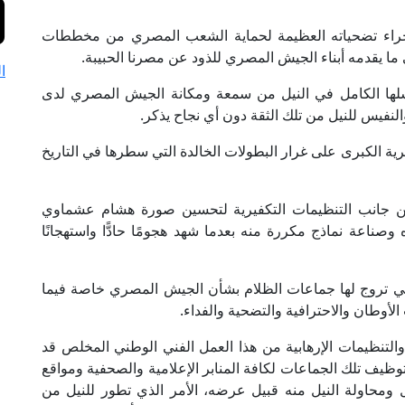
 جراء تضحياته العظيمة لحماية الشعب المصري من مخططات
لى ما يقدمه أبناء الجيش المصري للذود عن مصرنا الحبيبة.
ا
 فشلها الكامل في النيل من سمعة ومكانة الجيش المصري لدى
نفيس للنيل من تلك الثقة دون أي نجاح يذكر.
ية الكبرى على غرار البطولات الخالدة التي سطرها في التاريخ
ة من جانب التنظيمات التكفيرية لتحسين صورة هشام عشماوي
وصناعة نماذج مكررة منه بعدما شهد هجومًا حادًّا واستهجانًا
ي تروج لها جماعات الظلام بشأن الجيش المصري خاصة فيما
 الأوطان والاحترافية والتضحية والفداء.
التنظيمات الإرهابية من هذا العمل الفني الوطني المخلص قد
يف تلك الجماعات لكافة المنابر الإعلامية والصحفية ومواقع
محاولة النيل منه قبيل عرضه، الأمر الذي تطور للنيل من