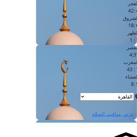
لفجر
4
لشروق
6
لظهر
1
لعصر
4:3
لمغرب
7 
لعشاء
9
عرض مواقيت الصلاة