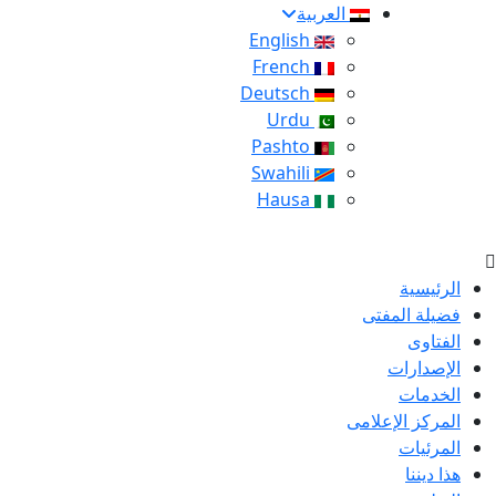
العربية
English
French
Deutsch
Urdu
Pashto
Swahili
Hausa
الرئيسية
فضيلة المفتى
الفتاوى
الإصدارات
الخدمات
المركز الإعلامى
المرئيات
هذا ديننا