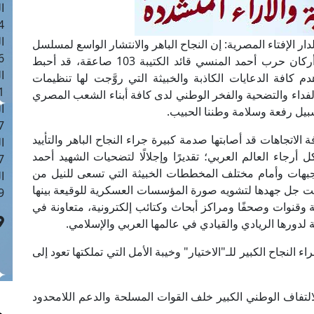
ا
 :42
ا
دار الإفتاء المصرية: إن النجاح الباهر والانتشار الواسع لمسلسل
 :18
"الاختيار" الذي يجسد ملحمة الشهيد البطل العقيد أركان حرب أحمد المنسي قائد الكتيبة 103 صاعقة، قد أحبط
ا
م كافة الدعايات الكاذبة والخبيثة التي روَّجت لها تنظيمات
 : 1
لفداء والتضحية والفخر الوطني لدى كافة أبناء الشعب المصري
ا
بيل رفعة وسلامة وطننا الحبيب.
7
اتجاهات قد أصابتها صدمة كبيرة جراء النجاح الباهر والتأييد
ا
رجاء العالم العربي؛ تقديرًا وإجلالًا لتضحيات الشهيد أحمد
: 43
بهات وأمام مختلف المخططات الخبيثة التي تسعى للنيل من
ا
ت جل جهدها لتشويه صورة المؤسسات العسكرية للوقيعة بينها
 :8
قنوات وصحفًا ومراكز أبحاث وكتائب إلكترونية، متعاونة في
 لدورها الريادي والقيادي في عالمها العربي والإسلامي.
 النجاح الكبير للـ"الاختيار" وخيبة الأمل التي تملكتها تعود إلى
تفاف الوطني الكبير خلف القوات المسلحة والدعم اللامحدود