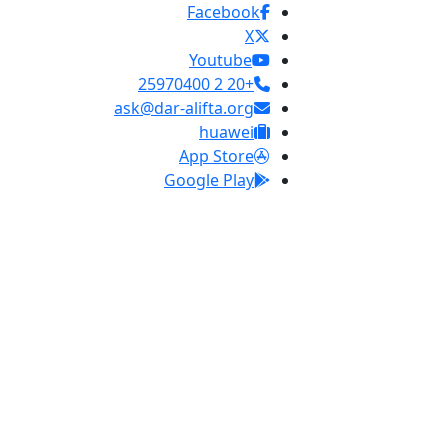
Facebook
X
Youtube
+20 2 25970400
ask@dar-alifta.org
huawei
App Store
Google Play