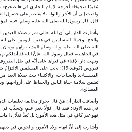
مُقِيمًا صَحِيحًا» أخرجه الإمام البخاري في «الصحيح»
ولفتت إلى أن الأجر والثواب لا يقتصر على حصول العب
قال: قال رسول الله صلى الله عليه وسلم: «نية المؤ
وأشارت الدار إلى أن الله تعالى شرع صلاة العيدين الف
والحج، وجمعًا للمسلمين في هذين اليومين على الف
الله صلى الله عليه وآله وسلم المدينة ولهم يومان يل
في الجاهلية، فقال رسول الله: «إنَّ الله قد أبدلكم به
ونبهت دار الإفتاء في فتواها على أنَّه في ظل الظروف ا
فيروس (كوفيد-19)؛ يجب على المسلمين ا
المســـاجد والساحات، والاكتفاء ببث صلاة العيد من
تضمن سلامة حياة الناس والحفاظ على أرواحهم؛ وذلك لم
المصالح».
وأضافت الدار أن مَنْ قال بجواز مخالفة تعليمات الد
في هذه الآونة؛ فقد قال قَوْلًا بغير علمٍ، وتسبَّب ف
فهو غير كافٍ في مثل هذه الأمور؛ بل يُعدُّ قتلًا إذا م
وأشارت إلى أنَّ اتهام ولاة الأمور، والخوض في دينه