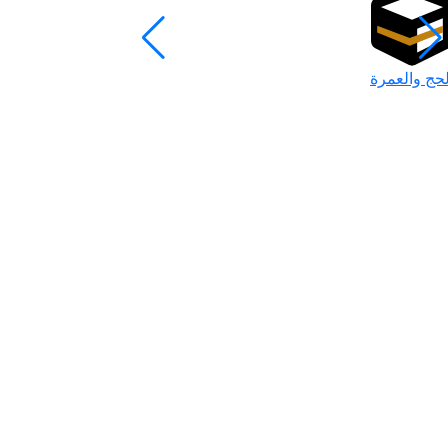
لحج والعمرة
رمضان