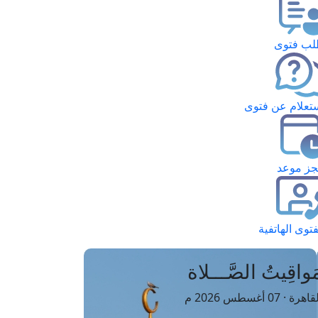
ب فتوى
تعلام عن فتوى
ز موعد
فتوى الهاتفية
َواقِيتُ الصَّـــلاة
اهرة · 07 أغسطس 2026 م