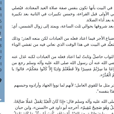
ا
ي البيت بأنها تكون بنفس صفة صلاة العيد المعتادة، فيُصلي
 :41
ي الأولى قبل القراءة، وخمس تكبيرات في الثانية بعد تكبيرة
ا
بعد أداء الصلاة.
 :17
بعد شروقها بحوالي ثلث الساعة، ويمتد إلى زوال الشمس، أي:
ا
 : 1
اع الأجر فيما اعتاد فعله من العبادات لكن منعه العذر؛ وذلك
ا
التعبُّد في البيت في هذا الوقت الذي نعاني فيه من تفشي الوباء
8
ا
والثواب حاصلٌ وثابتٌ لما اعتاد فعله من العبادات لكنه عَدَل عنه
: 44
ي الله عنه أن رسول الله صلى الله عليه وآله وسلم رجع من
ا
ا سِرْتُمْ مَسِيرًا وَلاَ قَطَعْتُمْ وَادِيًا إِلاَّ كَانُوا مَعَكُمْ»، قالوا: يا
 :9
الْعُذْرُ».
أجر مثل ما للقوي العامل؛ لأنهم لما نووا الجهاد وأرادوه وحبسهم
ًا بنفسه".
ه وآله وسلم قال: «إِذَا كَانَ الْعَبْدُ يَعْمَلُ عَمَلًا صَالِحًا،
َانَ يَعْمَلُ وَهُوَ صَحِيحٌ مُقِيمٌ». أخرجه أبو داود في «السنن»، وابن حبان
َا مَرِضَ العَبْدُ، أَوْ سَافَرَ، كُتِبَ لَهُ مِثْلُ مَا كَانَ يَعْمَلُ