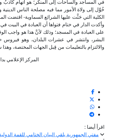
في المساجد والساحات إلى المنكر؛ هو اتهام كاذبٌ ودع
خُوِّل إلى ولاة الأمور مما فيه مصلحة الناس الديني
الكلية التي حَثَّت عليها الشرائع السماوية- اقتضت ا
وأكدت الدار في ختام فتواها أن العبادة في البيت في 
على العبادة في المسجد؛ وذلك لأنَّ هذا هو واجب الوقت 
والالتزام بالتعليمات من قِبل الجهات المختصة، وهذا
المركز الإعلامي بدار الإف
اقرأ أيضا :
مفتي الجمهورية يلقي البيان الختامي للقمة الدولية الثالثة للقيادات الدينية