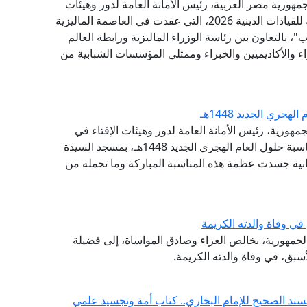
مهورية مصر العربية، رئيس الأمانة العامة لدور وهيئات
الإفتاء في العالم، البيان الختامي للقمة الدولية الثالثة للقيادات الدينية 2026، التي عقدت في العاصمة الماليزية
"، بالتعاون بين رئاسة الوزراء الماليزية ورابطة العالم
اء والأكاديميين والخبراء وممثلي المؤسسات الشبابية من
جري الجديد 1448هـ
مهورية، رئيس الأمانة العامة لدور وهيئات الإفتاء في
العالم، مساء اليوم الإثنين، احتفال وزارة الأوقاف بمناسبة حلول العام الهجري الجديد 1448هـ، بمسجد السيدة
انية جسدت عظمة هذه المناسبة المباركة وما تحمله من
ي وفاة والدته الكريمة
 الجمهورية، بخالص العزاء وصادق المواساة، إلى فضيلة
أسبق، في وفاة والدته الكريمة.
سند الصحيح للإمام البخاري.. كتاب أمة وتجسيد علمي