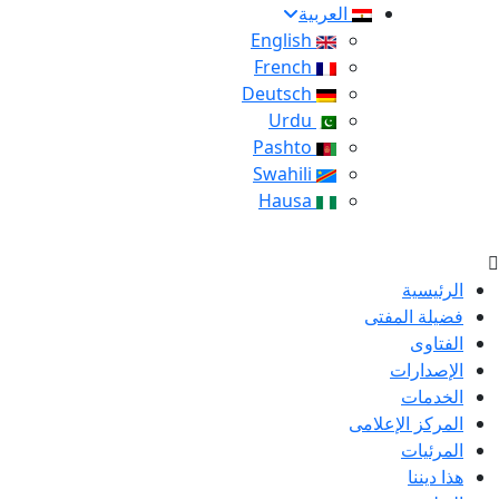
العربية
English
French
Deutsch
Urdu
Pashto
Swahili
Hausa
الرئيسية
فضيلة المفتى
الفتاوى
الإصدارات
الخدمات
المركز الإعلامى
المرئيات
هذا ديننا