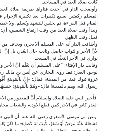
كانت صلاة العيد في المساجد.
وأوضحت الدار في أحدث فتاواها طريقة صلاة العيد ف
المسلم ركعتين بسبع تكبيرات بعد تكبيرة الإحرام ف
القيام قبل القراءة، ثم يجلس للتشهد ويُسلم، ولا خطبة 
ويبدأ وقت صلاة العيد من وقت ارتفاع الشمس، أي: 
قبيل وقت الظهر.
وأضافت الدار أنه على المسلم ألا يحزن ويخاف من ضي
لأنَّ الأجر والثواب حاصل وثابت حال العُذر، بل إنَّ 
يوازي في الأجر التعبُّد في المسجد.
وقالت دار الإفتاء: "على المسلم أن يَعْلَم أنَّ الأجر 
لوجود العذر؛ فقد روى البخاري عن أنس بن مالك رض
غزوة تبوك فدنا من المدينة، فقال: «إِنَّ بِالْمَدِينَةِ أَقْوَامًا مَ
رسول الله، وهم بالمدينة! قال: «وَهُمْ بِالْمَدِينَةِ؛ حَبَسَهُمُ 
فأخبر النبي عليه الصلاة والسلام أَنَّ للمعذور مِن ال
العذر كانوا في الأجر كمن قطع الأودية والشعاب مجاهد
وعن أبي موسى الأشعري رضي الله عنه، أن النبي صلى الله علي
فَشَغَلَهُ عَنْهُ مَرَضٌ أَوْ سَفَرٌ، كُتِبَ لَهُ كَصَالِحِ مَا ك
في «الصحيح»، والحاكم في «المستدرك»، وصَحَّحه. وفي رواية: «إِذ