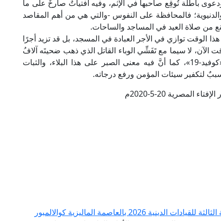
وى باطلة تُوقِع صاحبها في الإثم، وفيه افتياتٌ صارخٌ على ما
ة والدنيوية؛ فالمحافظة على النفوس -والتي هي من أهم المقاصد
لمنع من صلاة العيد في المساجد والساحات.
هذا الوقت توازي في الأجر العبادة في المسجد، بل قد تزيد أجرًا
الآن، لا سيما مع تَفَشِّي الوباء القاتل الذي ذهب ضحيتَه آلافُ
البشر، وانتشر في عشرات البلدان، وهو فيروس «كوفيد-19»، كما أنَّ فيه معنى الصبر على هذا البلاء، والثبات
 سببٌ لتكفير سيئات المؤمن ورفع درجاته.
تاء المصرية 20-5-2020م
 2026 بالعاصمة الماليزية كوالالمبور