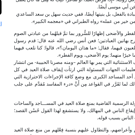
 عن أبي موسى أيضًا.
ادة بالفعل، بل بنيتها أيضًا، ففي حديث سهل بن سعد الساعدي
من خير من عمله» رواه الطبراني في «معجمه الكبير».
ا
طر والأضحى إظهارًا للسُّرور بما تمَّ قبلهُما من عبادتي الصوم
رح بهاتين العبادتين؛ فعن أنس رضي الله عنه قال: قدم رسول
عبون فيهما، فقال: «ما هذان اليومان؟»، قالوا: كنا نلعب فيهما
ما خيرًا منهما: يوم الأضحى، ويوم الفطر».
لاستثنائية التي يمر بها العالم –ومنه مصرنا الحبيبة- من انتشار
لالتزامُ بتعليمات الجهات المسئولة التي ارتأت إيقاف صلاة العيد في كل
 أحد المساجد الكبرى مع وضع كافة الإجراءات الاحترازية التي
ا تَقَرَّر في القواعد مِن أَنَّ «درء المفاسد مُقدَّم على جلب
ولة الرسمية القاضية بمنع صلاة العيد في المســـاجد والساحات
ي إيقاع الناس في المهالك، ولا يستشفع لهذا القول حُسْن القصد؛
ات الناس بسبب قوله.
م وأعراضهم، والتطاول عليهم بنسبة فِعْلهم من منع صلاة العيد