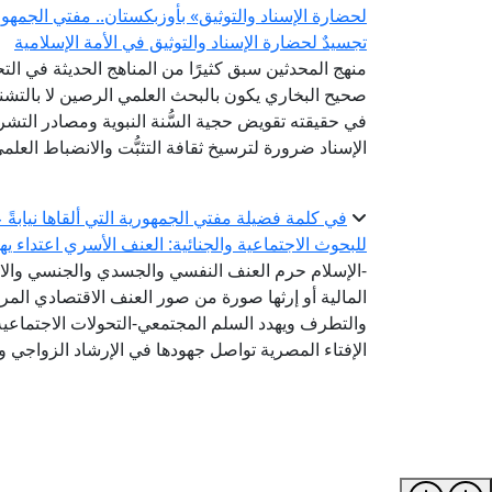
لحضارة الإسناد والتوثيق» بأوزبكستان.. مفتي الجمه
تجسيدٌ لحضارة الإسناد والتوثيق في الأمة الإسلامية
منهج المحدثين سبق كثيرًا من المناهج الحديثة في ال
صحيح البخاري يكون بالبحث العلمي الرصين لا بالتشنج
في حقيقته تقويض حجية السُّنة النبوية ومصادر التشر
الإسناد ضرورة لترسيخ ثقافة التثبُّت والانضباط العلم
في كلمة فضيلة مفتي الجمهورية التي ألقاها نيابةً 
للبحوث الاجتماعية والجنائية: العنف الأسري اعتداء ي
-الإسلام حرم العنف النفسي والجسدي والجنسي والا
المالية أو إرثها صورة من صور العنف الاقتصادي ال
والتطرف ويهدد السلم المجتمعي-التحولات الاجتماعي
الإفتاء المصرية تواصل جهودها في الإرشاد الزواجي و