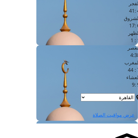
لفجر
4
لشروق
6
لظهر
1
لعصر
4:3
لمغرب
7 
لعشاء
9
عرض مواقيت الصلاة