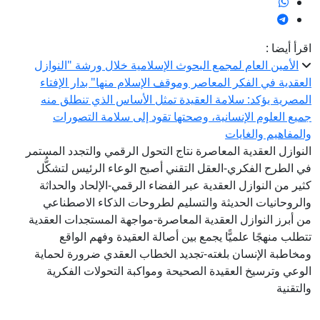
قرأ أيضا :
الأمين العام لمجمع البحوث الإسلامية خلال ورشة "النوازل
لعقدية في الفكر المعاصر وموقف الإسلام منها" بدار الإفتاء
لمصرية يؤكد: سلامة العقيدة تمثل الأساس الذي تنطلق منه
ميع العلوم الإنسانية، وصحتها تقود إلى سلامة التصورات
المفاهيم والغايات
لنوازل العقدية المعاصرة نتاج التحول الرقمي والتجدد المستمر
ي الطرح الفكري-العقل التقني أصبح الوعاء الرئيس لتشكُّل
ثير من النوازل العقدية عبر الفضاء الرقمي-الإلحاد والحداثة
الروحانيات الحديثة والتسليم لطروحات الذكاء الاصطناعي
ن أبرز النوازل العقدية المعاصرة-مواجهة المستجدات العقدية
تطلب منهجًا علميًّا يجمع بين أصالة العقيدة وفهم الواقع
مخاطبة الإنسان بلغته-تجديد الخطاب العقدي ضرورة لحماية
لوعي وترسيخ العقيدة الصحيحة ومواكبة التحولات الفكرية
التقنية