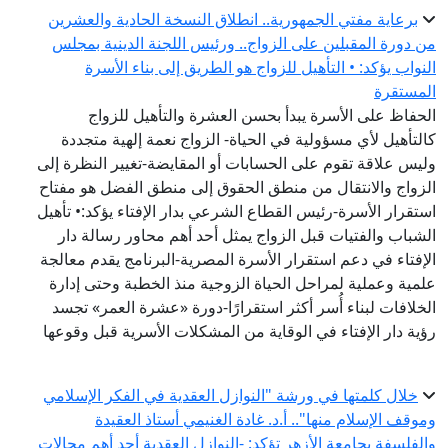
برعاية مفتي الجمهورية.. انطلاق النسخة الحادية والعشرين
ن دورة المقبلين على الزواج.. ورئيس اللجنة الدينية بمجلس
لنواب يؤكد: • التأهيل للزواج هو الطريق إلى بناء الأسرة
لمستقرة
لحفاظ على الأسرة يبدأ بحسن العشرة والتأهيل للزواج
التأهيل لأي مسؤولية في الحياة- الزواج نعمة إلهية متجددة
ليس علاقة تقوم على الحسابات أو المقايضة-تغيير النظرة إلى
لزواج والانتقال من منطق الحقوق إلى منطق الفضل هو مفتاح
ستقرار الأسرة-رئيس القطاع الشرعي بدار الإفتاء يؤكد:• تأهيل
لشباب والفتيات قبل الزواج يمثل أحد أهم محاور رسالة دار
لإفتاء في دعم استقرار الأسرة المصرية-البرنامج يقدم معالجة
لمية وعملية لمراحل الحياة الزوجية منذ الخطبة وحتى إدارة
لخلافات لبناء أُسر أكثر استقرارًا-دورة «عشرة العمر» تجسد
ؤية دار الإفتاء في الوقاية من المشكلات الأسرية قبل وقوعها
خلال كلمتها في ورشة "النوازل العقدية في الفكر الإسلامي
موقف الإسلام منها".. أ.د. غادة الغنيمي أستاذ العقيدة
الفلسفة بجامعة الأزهر تؤكد: -النوازل العقدية أحد أهم مجالات