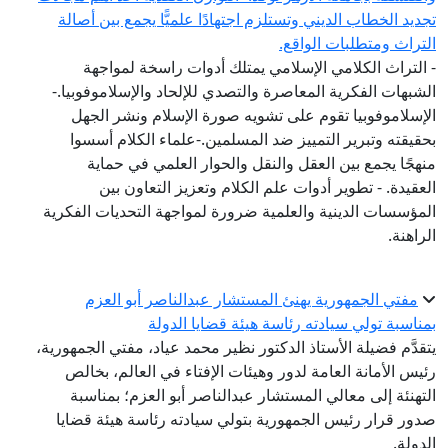
جديد الخطاب الديني وتستلزم اجتهادًا علميًّا يجمع بين أصالة
لتراث ومتطلبات الواقع.
 التراث الكلامي الإسلامي يمتلك أدوات راسخة لمواجهة
لشبهات الفكرية المعاصرة والتصدي للإلحاد والإسلاموفوبيا.-
لإسلاموفوبيا تقوم على تشويه صورة الإسلام ونشر الجهل
حقيقته وتبرير التمييز ضد المسلمين.-علماء الكلام أسسوا
نهجًا يجمع بين العقل والنقل والحوار العلمي في حماية
لعقيدة. - تطوير أدوات علم الكلام وتعزيز التعاون بين
لمؤسسات الدينية والعلمية ضرورة لمواجهة التحديات الفكرية
لراهنة.
مفتي الجمهورية يهنئ المستشار عبدالناصر أبو العزم
مناسبة تولي سيادته رئاسة هيئة قضايا الدولة
تقدَّم فضيلة الأستاذ الدكتور نظير محمد عياد، مفتي الجمهورية،
ئيس الأمانة العامة لدور وهيئات الإفتاء في العالم، بخالص
لتهنئة إلى معالي المستشار عبدالناصر أبو العزم؛ بمناسبة
دور قرار رئيس الجمهورية بتولي سيادته رئاسة هيئة قضايا
لدولة.