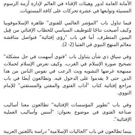
لأمانة العامة لدور وهيئات الإفتاء في العالم لإدارة أزمة الرسوم
لمسيئة وتوابعها في عشرة تحركات على كافة المستويات.
يما تناول باب "المؤشر العالمي للفتوى" ظاهرة الإسلاموفوبيا
كيف أصبحت نتاجًا للتوظيف السياسي للخطاب الإفتائي من قِبل
ليمين المتطرف. أما في باب "رؤى إفتائية" فنواصل مناقشة
عالم المنهج النبوي في الفتيا (2- 2).
في سياق ذي شأن يتناول باب "فتوى أسهمت في حل مشكلة"
صحيح صورة الإسلام في الغرب، وكيف تعرض الإسلام لحملات
منهجة غرضها التشويه وبث الرعب في نفوس الناس من هذا
لدين حتى لا يقدموا على الدخول فيه. وتطالعون أيضًا في باب
راجع إفتائية كتاب "آداب الفتوى والمفتي والمستفتي" للإمام
لنووي.
في باب "تطوير المؤسسات الإفتائية" تطالعون معنا أساليب
ناعة الفتوى في موضوع بعنوان: "أسس وأساليب العملية
لإفتائية".
ينما تطالعون في باب "الجاليات الإسلامية" دراسة باللغتين العربية