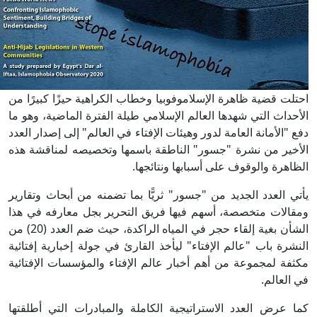
حتلت قضية ظاهرة الإسلاموفوبيا وخطاب الكراهية حيزًا كبيرًا من
لأحداث التي شهدها العالم الإسلامي طيلة الفترة الماضية، وهو ما
فع "الأمانة العامة لدور وهيئات الإفتاء في العالم" إلى إصدار العدد
لأخير من نشرة "جسور" الناطقة باسمها وتخصيصه لمناقشة هذه
لظاهرة والوقوف على أسبابها ونتائجها.
أتي العدد الجديد من "جسور" ثريًّا بما تضمنه من أبحاث وتقارير
مقالات متخصصة، أسهم فيها فريق التحرير بجل معارفه في هذا
الشأن بغية إلقاء حجر في المياه الراكدة، حيث ضم العدد (20) من
لنشرة باب "عالم الإفتاء" ليأخذ القارئ في جولة إخبارية إفتائية
كثفة لمجموعة من أهم أخبار عالم الإفتاء والمؤسسات الإفتائية
ي العالم.
ما عرض العدد الاستراتيجية الكاملة والمبادرات التي أطلقتها