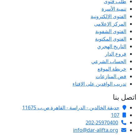
طلب فتوى
تنمية الأسرة
الفتوى الإلكترونية
المركز الإعلامى
الفتوى الشفوية
الفتوى المكتوبة
التاريخ الهجري
فروع الدار
الحساب الشرعي
خريطة الموقع
فض المنازعات
تدريب الوافدين على الإفتاء
اتصل بنا
حديقة الخالدين - الدراسة - القاهرة ص.ب 11675
107
202-25970400
info@dar-alifta.org