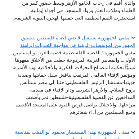
والذي أُقيم في رحاب الجامع الأزهر وسط حضورٍ كبير من
العلماء وطلاب العلم ورواد المسجد، في أجواء إيمانية
استحضرت القيم العظيمة التي حملتها الهجرة النبوية الشريفة.
مفتي الجمهورية يستقبل قاضي قضاة فلسطين لتنسيق
الجهود بين المؤسسات الدينية في مواجهة التحديات الراهنة
مفتي الجمهورية:-القضية الفلسطينية قضية العرب والمسلمين
الأولى.. والمعايير الغربية المزدوجة جعلت من الأخلاق مفهومًا
نسبيًّا تحكمه المصالح-التحولات الفكرية والأخلاقية تهدد الأسرة..
ومؤتمر الإفتاء العالمي المرتقب يناقش سبل حمايتها وصيانة
هويتها-مستشار الرئيس الفلسطيني:جئنا إلى مصر نستأنس
بروح السلام.. والأزهر الشريف ودار الإفتاء في مقدمة
المدافعين عن القضية الفلسطينية-فلسطين تمر بأصعب
مراحلها.. والاحتلال يواصل فرض القيود على المسجد الأقصى
ومنع المسلمين من أداء شعائرهم
مفتي الجمهورية يهنئ المستشار محمود أبو الدهب بمناسبة