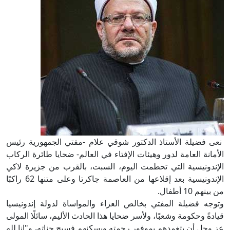
نعى فضيلة الأستاذ الدكتور شوقي علام -مفتي الجمهورية رئيس
الأمانة العامة لدور وهيئات الإفتاء في العالم- ضحايا طائرة الركاب
الإندونيسية التي تحطمت اليوم، السبت، بالقرب من جزيرة لاكي
الإندونيسية بعد إقلاعها من العاصمة جاكرتا وعلى متنها 62 راكبًا
من بينهم 10 أطفال.
وتوجه فضيلة المفتي بخالص العزاء والمواساة لدولة إندونيسيا
قيادةً وحكومة وشعبًا، ولأسر ضحايا هذا الحادث الأليم‏، سائلًا المولى
عز وجل أن يتغمدهم بموفور رحمته ويسكنهم فسيح جناته، و"إنا لله