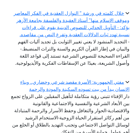
خلال كلمته في ورشة " النوازل العقدية في الفكر المعاصر
وموقف الإسلام منها" أستاذ العقيدة والفلسفة بجامعة الأزهر
يؤكد: - التأويل الحداثي للنصوص الدينية يقوم على قراءات
نسبية تهدد ثبات الدلالات العقدية وتفرغ النص من مقاصده.
- التجديد المنشود لا يعني تغيير الثوابت بل تجديد آليات الفهم
والبيان في إطار القرآن الكريم والسنة والتراث المنضبط.-
القراءة الصحيحة للنصوص الشرعية تستند إلى قواعد اللغة
وأصول الشريعة، بعيدًا عن الإسقاطات الفكرية والأيديولوجية.
مفتي الجمهورية: الأسرة مقصد شرعي وحضاري.. وبناء
الإنسان يبدأ من بيت تسوده السكينة والمودة والرحمة
دار الإفتاء تتبنى رؤية متكاملة لتأهيل المقبلين على الزواج تجمع
بين الأبعاد الشرعية والنفسية والاجتماعية والقانونية
والاقتصادية-الحوار والتغافل وحفظ الأسرار والرحمة المتبادلة
من أهم ركائز استقرار الحياة الزوجية-الاستخدام الرشيد
لوسائل التواصل الاجتماعي وتجنب التهديد بالطلاق أو الخلع من
أهم عوامل حماية الأسرة من التفكك