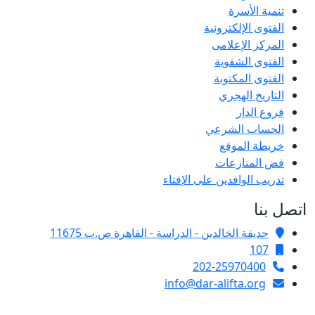
تنمية الأسرة
الفتوى الإلكترونية
المركز الإعلامى
الفتوى الشفوية
الفتوى المكتوبة
التاريخ الهجري
فروع الدار
الحساب الشرعي
خريطة الموقع
فض المنازعات
تدريب الوافدين على الإفتاء
اتصل بنا
حديقة الخالدين - الدراسة - القاهرة ص.ب 11675
107
202-25970400
info@dar-alifta.org