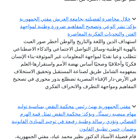
خلال محاضرة لفضيلته بجامعة العريش مفتي الجمهورية
يؤكد: نشر الوعي وتصحيح المفاهيم ضرورة وطنية لمواجهة
الفتن والتحديات الفكرية المعاصرة
استهداف الدين واللغة والتاريخ والوطن أخطر صور العبث
بالهوية الوطنية-وسائل التواصل الاجتماعي والذكاء الاصطناعي
تتطلب وعيا نقديًا لمواجهة المعلومات غير الموثوقة-بناء الإنسان
فكريًا وأخلاقيًا وصحيًا أساس نهضة الأمم واستقرارها-العلم
بمفهومه الشامل طريق لصناعة المستقبل وتحقيق الاستخلاف
في الأرض-دار الإفتاء المصرية تضطلع بدور محوري في تصحيح
المفاهيم ومواجهة التطرف والانحراف الفكري
مفتي الجمهورية يهنئ رئيس محكمة النقض بمناسبة توليه
مهام منصبه رسميًّا.. ويؤكد: محكمة النقض تمثل قمة الهرم
القضائي وتؤدي رسالة وطنية رفيعة في توحيد المبادئ القانونية
وضمان حسن تطبيق القانون
قام فضيلة الأستاذ الدكتور نظير محمد عياد، مفتي الجمهورية،